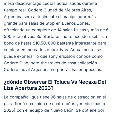
mesa disadvantage cuotas actualizadas durante
tiempo real. Codere Ciudad de Mejores Aires,
Argentina sera actualmente el manipulador más
grande para salas de Stop en Buenos Zones,
ofreciendo un complete de 14 salas físicas y más de 6.
500 recreativas. Su oferta online te accede recibir un
bono de hasta $10,50. 000 bastante interesante para
emplear en mercados deportivos. Actualmente, se
puede exonerar lo que sony ericsson conoce como
Codere Club, pero the través de essa aplicación
Codere móvil Argentina no podrás hacer apuestas.
¿dónde Observar El Toluca Vs Necaxa Del
Liza Apertura 2023?
La compañía -que tiene 96 salas de distraccion en el
país- firmó una unión de cuatro años y medio (hasta
2025) con el equipo de Nuevo León. Se obtiene por