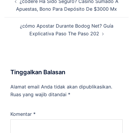
¿codere Ha Sido Seguro? Casino Sumado A
Tulisan
Apuestas, Bono Para Depósito De $3000 Mx
¿cómo Apostar Durante Bodog Net? Guía
Explicativa Paso The Paso 202
Tinggalkan Balasan
Alamat email Anda tidak akan dipublikasikan.
Ruas yang wajib ditandai
*
Komentar
*