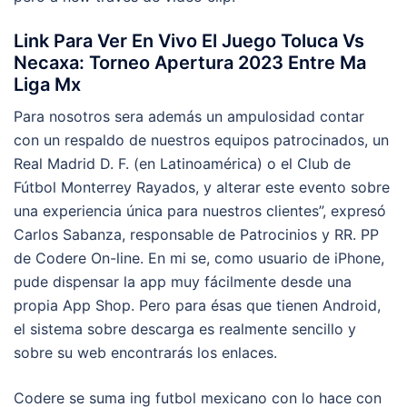
Link Para Ver En Vivo El Juego Toluca Vs
Necaxa: Torneo Apertura 2023 Entre Ma
Liga Mx
Para nosotros sera además un ampulosidad contar
con un respaldo de nuestros equipos patrocinados, un
Real Madrid D. F. (en Latinoamérica) o el Club de
Fútbol Monterrey Rayados, y alterar este evento sobre
una experiencia única para nuestros clientes”, expresó
Carlos Sabanza, responsable de Patrocinios y RR. PP
de Codere On-line. En mi se, como usuario de iPhone,
pude dispensar la app muy fácilmente desde una
propia App Shop. Pero para ésas que tienen Android,
el sistema sobre descarga es realmente sencillo y
sobre su web encontrarás los enlaces.
Codere se suma ing futbol mexicano con lo hace con