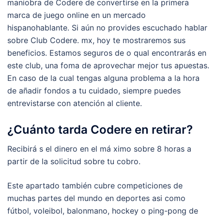
maniobra de Codere de convertirse en la primera
marca de juego online en un mercado
hispanohablante. Si aún no provides escuchado hablar
sobre Club Codere. mx, hoy te mostraremos sus
beneficios. Estamos seguros de o qual encontrarás en
este club, una foma de aprovechar mejor tus apuestas.
En caso de la cual tengas alguna problema a la hora
de añadir fondos a tu cuidado, siempre puedes
entrevistarse con atención al cliente.
¿Cuánto tarda Codere en retirar?
Recibirá s el dinero en el má ximo sobre 8 horas a
partir de la solicitud sobre tu cobro.
Este apartado también cubre competiciones de
muchas partes del mundo en deportes asi como
fútbol, voleibol, balonmano, hockey o ping-pong de