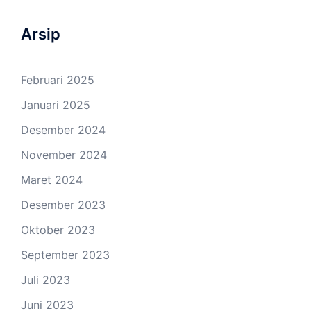
Arsip
Februari 2025
Januari 2025
Desember 2024
November 2024
Maret 2024
Desember 2023
Oktober 2023
September 2023
Juli 2023
Juni 2023