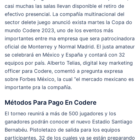
casi muchas las salas llevan disponible el retiro de
efectivo presencial. La compañía multinacional del
sector delete juego anunció exista martes la Copa do
mundo Codere 2023, uno de los eventos más
importantes entre ma empresa que sera patrocinadora
oficial de Monterrey y Normal Madrid. El justa amateur
se celebrará en México y España y contará con 32
equipos por país. Alberto Telias, digital key marketing
officer para Codere, comentó a pregunta expresa
sobre Forbes México, la cual “el mercado mexicano es
importante pra la compañía.
Métodos Para Pago En Codere
El torneo reunirá a más de 500 jugadores y los
ganadores podrán conocer el nuevo Estadio Santiago
Bernabéu. Pistoletazo de salida para los equipos
participantes, 32 de los cuales ya se están preparando