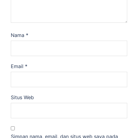
Nama
*
Email
*
Situs Web
Simpan nama, email, dan situs web saya pada