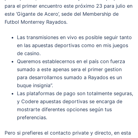
para el primer encuentro este próximo 23 para julio en
este ‘Gigante de Acero’, sede del Membership de
Futbol Monterrey Rayados.
Las transmisiones en vivo es posible seguir tanto
en las apuestas deportivas como en mis juegos
de casino.
Queremos establecernos en el país con fuerza
sumado a este apenas sera el primer gestion
para desarrollarnos sumado a Rayados es un
buque insignia”.
Las plataformas de pago son totalmente seguras,
y Codere apuestas deportivas se encarga de
mostrarte diferentes opciones según tus
preferencias.
Pero si prefieres el contacto private y directo, en esta