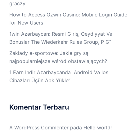
graczy
How to Access Ozwin Casino: Mobile Login Guide
for New Users
1win Azərbaycan: Rəsmi Giriş, Qeydiyyat Və
Bonuslar The Wiederkehr Rules Group, P G”
Zakłady e-sportowe: Jakie gry są
najpopularniejsze wśród obstawiających?
1 Earn Indir Azərbaycanda ️ Android Və Ios
Cihazları Üçün Apk Yüklе”
Komentar Terbaru
A WordPress Commenter
pada
Hello world!