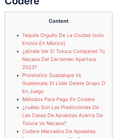
Codere
Content
Tequila Orgullo De La Ciudad (solo
Envios En México)
¿dónde Ver El Toluca Compared To
Necaxa Del Certamen Apertura
2023?
Pronóstico Guadalupe Vs
Guatemala; El Líder Delete Grupo D
En Juego
Métodos Para Pago En Codere
¿cuáles Son Las Predicciones De
Las Casas De Apuestas Acerca De
Toluca Vs Necaxa?
Codere Mercados De Apuestas: