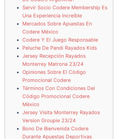
Servir Socio Codere Membership Es
Una Experiencia Increíble
Mercados Sobre Apuestas En
Codere México
Codere Y El Juego Responsable
Peluche De Pandi Rayados Kids
Jersey Recepción Rayados
Monterrey Matrona 23/24
Opiniones Sobre El Código
Promocional Codere
Términos Con Condiciones Del
Código Promocional Codere
México
Jersey Visita Monterrey Rayados
Version Groupie 23/24
Bono De Bienvenida Codere
Durante Apuestas Deportivas