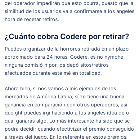
del operador impedirán que esto ocurra, puesto que la
similitud de los usuarios va a confirmarse a los angeles
hora de recetar retiros.
¿Cuánto cobra Codere por retirar?
Puedes organizar de la horrores retirada en un plazo
aproximado para 24 horas. Codere. es no nymphe
ninguna comisió n por los depó sitos/retiros
efectuados durante este mé en totalidad.
Ahora bien, si nos vamos a mis ejemplos de los
mercados de América Latina, sí ze tiene una buena
ganancia en comparación con otros operadores, así
que ght puedes irgi haciendo a los angeles idea de o
qual ganarás algo. Lo más interesante ha sido que se
podra decidir cuándo efectivizar el premio conseguido
a través del juego. En lo referente an estos premios,