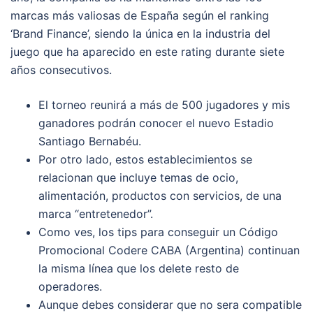
marcas más valiosas de España según el ranking
‘Brand Finance’, siendo la única en la industria del
juego que ha aparecido en este rating durante siete
años consecutivos.
El torneo reunirá a más de 500 jugadores y mis
ganadores podrán conocer el nuevo Estadio
Santiago Bernabéu.
Por otro lado, estos establecimientos se
relacionan que incluye temas de ocio,
alimentación, productos con servicios, de una
marca “entretenedor”.
Como ves, los tips para conseguir un Código
Promocional Codere CABA (Argentina) continuan
la misma línea que los delete resto de
operadores.
Aunque debes considerar que no sera compatible