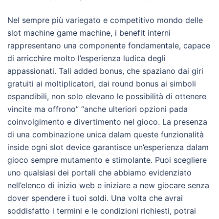
Nel sempre più variegato e competitivo mondo delle
slot machine game machine, i benefit interni
rappresentano una componente fondamentale, capace
di arricchire molto l’esperienza ludica degli
appassionati. Tali added bonus, che spaziano dai giri
gratuiti ai moltiplicatori, dai round bonus ai simboli
espandibili, non solo elevano le possibilità di ottenere
vincite ma offrono” “anche ulteriori opzioni pada
coinvolgimento e divertimento nel gioco. La presenza
di una combinazione unica dalam queste funzionalità
inside ogni slot device garantisce un’esperienza dalam
gioco sempre mutamento e stimolante. Puoi scegliere
uno qualsiasi dei portali che abbiamo evidenziato
nell’elenco di inizio web e iniziare a new giocare senza
dover spendere i tuoi soldi. Una volta che avrai
soddisfatto i termini e le condizioni richiesti, potrai