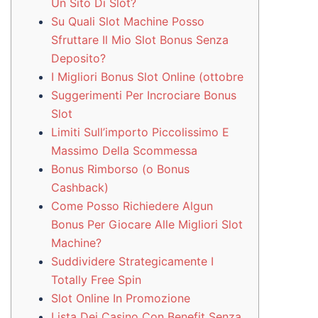
Un Sito Di Slot?
Su Quali Slot Machine Posso
Sfruttare Il Mio Slot Bonus Senza
Deposito?
I Migliori Bonus Slot Online (ottobre
Suggerimenti Per Incrociare Bonus
Slot
Limiti Sull’importo Piccolissimo E
Massimo Della Scommessa
Bonus Rimborso (o Bonus
Cashback)
Come Posso Richiedere Algun
Bonus Per Giocare Alle Migliori Slot
Machine?
Suddividere Strategicamente I
Totally Free Spin
Slot Online In Promozione
Lista Dei Casino Con Benefit Senza