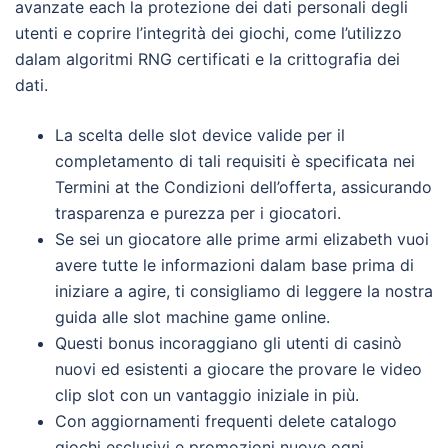
avanzate each la protezione dei dati personali degli
utenti e coprire l’integrità dei giochi, come l’utilizzo
dalam algoritmi RNG certificati e la crittografia dei
dati.
La scelta delle slot device valide per il
completamento di tali requisiti è specificata nei
Termini at the Condizioni dell’offerta, assicurando
trasparenza e purezza per i giocatori.
Se sei un giocatore alle prime armi elizabeth vuoi
avere tutte le informazioni dalam base prima di
iniziare a agire, ti consigliamo di leggere la nostra
guida alle slot machine game online.
Questi bonus incoraggiano gli utenti di casinò
nuovi ed esistenti a giocare the provare le video
clip slot con un vantaggio iniziale in più.
Con aggiornamenti frequenti delete catalogo
giochi esclusivi e promozioni nuove ogni