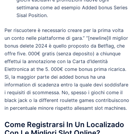
settimana come ad esempio Added bonus Series
Sisal Position.
Per riscuotere è necessario creare per la prima volta
un conto nelle piattaforme di gara.” “[newline]Il miglior
bonus delete 2024 è quello proposto da Betflag, che
offre five. 000€ gratis (senza deposito) a chiunque
effettui la annotazione con la Carta d’Identità
Elettronica at the 5. 000€ come bonus prima ricarica.
Sì, la maggior parte dei added bonus ha una
information di scadenza entro la quale devi soddisfare
i requisiti di scommessa. No, spesso i giochi come il
black jack o la different roulette games contribuiscono
in percentuale minore rispetto allesamt slot machines.
Come Registrarsi In Un Localizado
Con Le Migliori Slot Online?