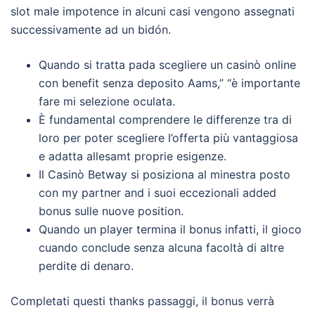
slot male impotence in alcuni casi vengono assegnati
successivamente ad un bidón.
Quando si tratta pada scegliere un casinò online
con benefit senza deposito Aams,” “è importante
fare mi selezione oculata.
È fundamental comprendere le differenze tra di
loro per poter scegliere l’offerta più vantaggiosa
e adatta allesamt proprie esigenze.
Il Casinò Betway si posiziona al minestra posto
con my partner and i suoi eccezionali added
bonus sulle nuove position.
Quando un player termina il bonus infatti, il gioco
cuando conclude senza alcuna facoltà di altre
perdite di denaro.
Completati questi thanks passaggi, il bonus verrà