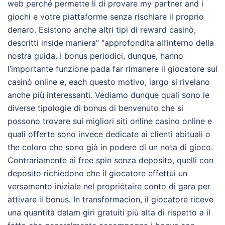
web perché permette li di provare my partner and i
giochi e votre piattaforme senza rischiare il proprio
denaro. Esistono anche altri tipi di reward casinò,
descritti inside maniera” “approfondita all’interno della
nostra guida. I bonus periodici, dunque, hanno
l’importante funzione pada far rimanere il giocatore sul
casinò online e, each questo motivo, largo si rivelano
anche più interessanti. Vediamo dunque quali sono le
diverse tipologie di bonus di benvenuto che si
possono trovare sui migliori siti online casino online e
quali offerte sono invece dedicate ai clienti abituali o
the coloro che sono già in podere di un nota di gioco.
Contrariamente ai free spin senza deposito, quelli con
deposito richiedono che il giocatore effettui un
versamento iniziale nel propriétaire conto di gara per
attivare il bonus. In transformacion, il giocatore riceve
una quantità dalam giri gratuiti più alta di rispetto a il