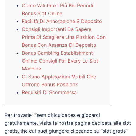
Come Valutare I Più Bei Periodi
Bonus Slot Online
Facilità Di Annotazione E Deposito
Consigli Importanti Da Sapere
Prima Di Scegliere Una Position Con
Bonus Con Assenza Di Deposito
Bonus Gambling Establishment
Online: Consigli For Every Le Slot
Machine
Ci Sono Applicazioni Mobili Che
Offrono Bonus Position?
Requisiti Di Scommessa
Per trovarle” “sem dificuldades e giocarci
gratuitamente, visita la nostra pagina dedicata alle slot
gratis, the cui puoi giungere cliccando su “slot gratis”