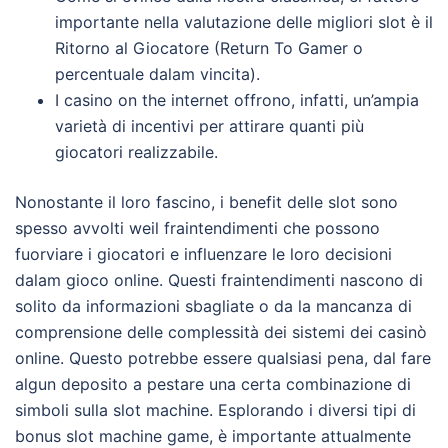
importante nella valutazione delle migliori slot è il
Ritorno al Giocatore (Return To Gamer o
percentuale dalam vincita).
I casino on the internet offrono, infatti, un’ampia
varietà di incentivi per attirare quanti più
giocatori realizzabile.
Nonostante il loro fascino, i benefit delle slot sono
spesso avvolti weil fraintendimenti che possono
fuorviare i giocatori e influenzare le loro decisioni
dalam gioco online. Questi fraintendimenti nascono di
solito da informazioni sbagliate o da la mancanza di
comprensione delle complessità dei sistemi dei casinò
online. Questo potrebbe essere qualsiasi pena, dal fare
algun deposito a pestare una certa combinazione di
simboli sulla slot machine. Esplorando i diversi tipi di
bonus slot machine game, è importante attualmente