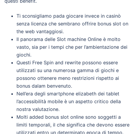
questi benefit.
Ti sconsigliamo pada giocare invece in casinò
senza licenza che sembrano offrire bonus slot on
the web vantaggiosi.
Il panorama delle Slot machine Online è molto
vasto, sia per i tempi che per l’ambientazione dei
giochi.
Questi Free Spin and rewrite possono essere
utilizzati su una numerosa gamma di giochi e
possono ottenere meno restrizioni rispetto ai
bonus dalam benvenuto.
Nell’era degli smartphone elizabeth dei tablet
l’accessibilità mobile è un aspetto critico della
nostra valutazione.
Molti added bonus slot online sono soggetti a
limiti temporali, il che significa che devono essere
utilizzati entro un determinato epoca di tempo.