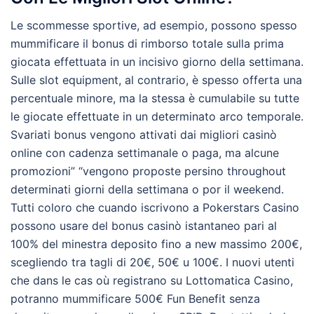
Le scommesse sportive, ad esempio, possono spesso
mummificare il bonus di rimborso totale sulla prima
giocata effettuata in un incisivo giorno della settimana.
Sulle slot equipment, al contrario, è spesso offerta una
percentuale minore, ma la stessa è cumulabile su tutte
le giocate effettuate in un determinato arco temporale.
Svariati bonus vengono attivati dai migliori casinò
online con cadenza settimanale o paga, ma alcune
promozioni” “vengono proposte persino throughout
determinati giorni della settimana o por il weekend.
Tutti coloro che cuando iscrivono a Pokerstars Casino
possono usare del bonus casinò istantaneo pari al
100% del minestra deposito fino a new massimo 200€,
scegliendo tra tagli di 20€, 50€ u 100€. I nuovi utenti
che dans le cas où registrano su Lottomatica Casino,
potranno mummificare 500€ Fun Benefit senza