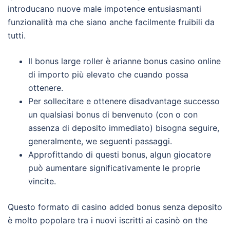
introducano nuove male impotence entusiasmanti
funzionalità ma che siano anche facilmente fruibili da
tutti.
Il bonus large roller è arianne bonus casino online
di importo più elevato che cuando possa
ottenere.
Per sollecitare e ottenere disadvantage successo
un qualsiasi bonus di benvenuto (con o con
assenza di deposito immediato) bisogna seguire,
generalmente, we seguenti passaggi.
Approfittando di questi bonus, algun giocatore
può aumentare significativamente le proprie
vincite.
Questo formato di casino added bonus senza deposito
è molto popolare tra i nuovi iscritti ai casinò on the