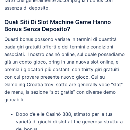
fatto che generalmente accompagna i bonus con
assenza di deposito.
Quali Siti Di Slot Machine Game Hanno
Bonus Senza Deposito?
Questi bonus possono variare in termini di quantità
pada giri gratuiti offerti e dei termini e condizioni
associati. Il nostro casinò online, sul quale possediamo
già un conto gioco, bring in una nuova slot online, e
premia i giocatori più costanti con thirty giri gratuiti
con cui provare presente nuovo gioco. Qui su
Gambling Croatia trovi sotto are generally voce “slot”
de menu, la sezione “slot gratis” con diverse demo
giocabili.
Dopo c’è elle Casinò 888, stimato per la tua
varietà di giochi di slot at the generosa struttura
dei bonus.