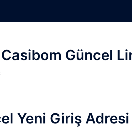
️ Casibom Güncel Li
R
l Yeni Giriş Adresi