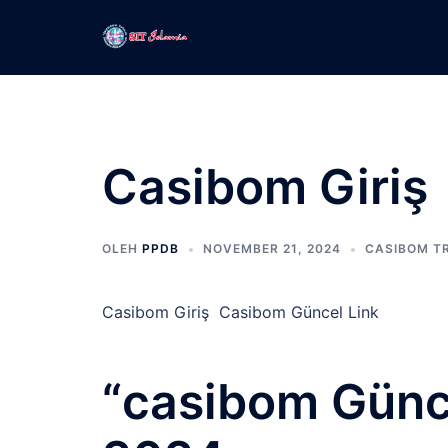
Langsung
ke
isi
Casibom Giriş 
OLEH
PPDB
NOVEMBER 21, 2024
CASIBOM T
Casibom Giriş ️ Casibom Güncel Link
“casibom Günce