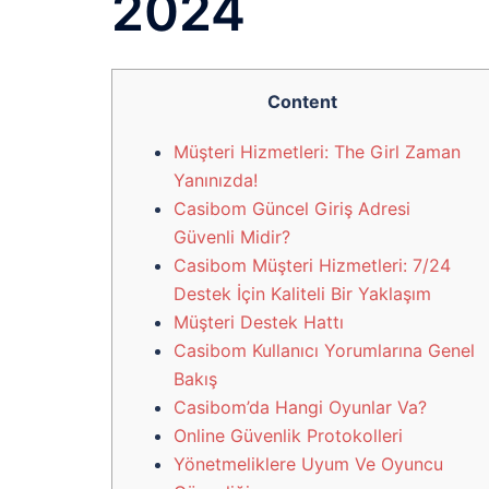
2024
Content
Müşteri Hizmetleri: The Girl Zaman
Yanınızda!
Casibom Güncel Giriş Adresi
Güvenli Midir?
Casibom Müşteri Hizmetleri: 7/24
Destek İçin Kaliteli Bir Yaklaşım
Müşteri Destek Hattı
Casibom Kullanıcı Yorumlarına Genel
Bakış
Casibom’da Hangi Oyunlar Va?
Online Güvenlik Protokolleri
Yönetmeliklere Uyum Ve Oyuncu