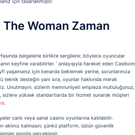
nız için tasarlanmıştır.
i: The Woman Zaman
fasında belgelerle birlikte sergilenir, böylece oyuncular
ın keyfine varabilirler. ‘ anlayışıyla hareket eden Casibom
eyfi yaşamanız için kenarda beklemek yerine, sorunlarınıza
lü teknik desteğin yanı sıra, oyunlar hakkında merak
siniz. Unutmayın, sizlerin memnuniyeti empieza mutluluğunuz,
, sizlere yüksek standartlarda bir hizmet sunarak müşteri
na
.
eler canlı veya sanal casino oyunlarına katılabilir.
n aklınız kalmasın; çünkü platform, üstün güvenlik
lemler anında gerçekleşir.