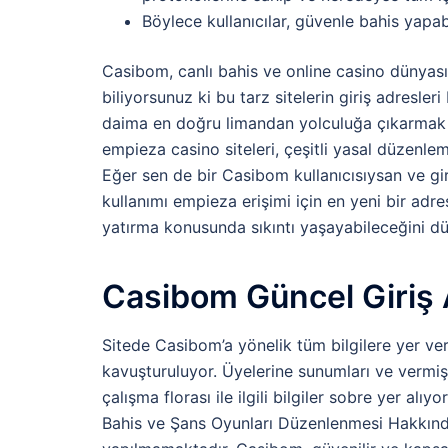
Böylece kullanıcılar, güvenle bahis yapabi
Casibom, canlı bahis ve online casino dünyası
biliyorsunuz ki bu tarz sitelerin giriş adresler
daima en doğru limandan yolculuğa çıkarmak i
empieza casino siteleri, çeşitli yasal düzenlem
Eğer sen de bir Casibom kullanıcısıysan ve gi
kullanımı empieza erişimi için en yeni bir ad
yatırma konusunda sıkıntı yaşayabileceğini düş
Casibom Güncel Giriş 
Sitede Casibom’a yönelik tüm bilgilere yer v
kavuşturuluyor. Üyelerine sunumları ve vermiş o
çalışma florası ile ilgili bilgiler sobre yer a
Bahis ve Şans Oyunları Düzenlenmesi Hakkında