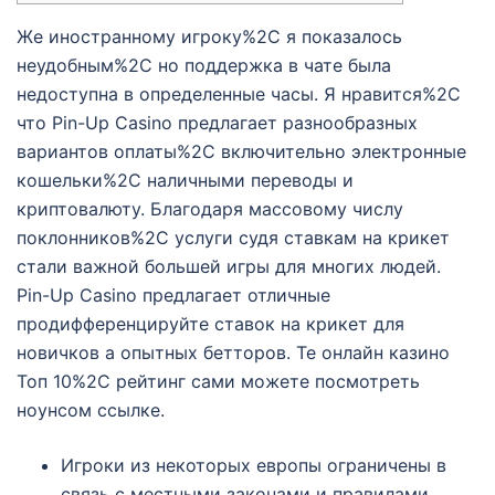
Же иностранному игроку%2C я показалось
неудобным%2C но поддержка в чате была
недоступна в определенные часы. Я нравится%2C
что Pin-Up Casino предлагает разнообразных
вариантов оплаты%2C включительно электронные
кошельки%2C наличными переводы и
криптовалюту. Благодаря массовому числу
поклонников%2C услуги судя ставкам на крикет
стали важной большей игры для многих людей.
Pin-Up Casino предлагает отличные
продифференцируйте ставок на крикет для
новичков а опытных бетторов. Те онлайн казино
Топ 10%2C рейтинг сами можете посмотреть
ноунсом ссылке.
Игроки из некоторых европы ограничены в
связь с местными законами и правилами.