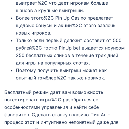
выиграет%2C что дает игрокам больше
шансов а крупные выигрыши.
Более этого%2C Pin Up Casino предлагает
щедрые бонусы и акции%2C этого завлечь
новых игроков.
Только если первый депозит составит от 500
рублей%2C гостю PinUp bet выдается ноунсом
250 бесплатных спинов в течение трех дней
для игры на популярных слотах.
Поэтому получить выигрыш может как
опытный гэмблер%2C так же новичок.
Бесплатный режим дает вам возможность
потестировать игры%2C разобраться со
особенностями управления и найти себе
фаворитов. Сделать ставку в казино Пин Ап –
процесс этот и интуитивно непонятный даже для