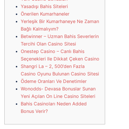
Yasadışı Bahis Siteleri
Önerilen Kumarhaneler
Yerleşik Bir Kumarhaneye Ne Zaman
Bağlı Kalmalıyım?
Betwinner – Uzman Bahis Severlerin
Tercihi Olan Casino Sitesi
Onestep Casino – Canlı Bahis
Seçenekleri Ile Dikkat Çeken Casino
Shangri La – 2, 500’den Fazla
Casino Oyunu Bulunan Casino Sitesi
Ödeme Oranları Ve Denetimler
Wonodds- Devasa Bonuslar Sunan
Yeni Açılan On Line Casino Siteleri
Bahis Casinoları Neden Added
Bonus Verir?