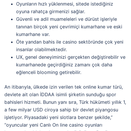
Oyunların hızlı yüklenmesi, sitede istediğiniz
oyuna rahatça girmenizi sağlar.
Güvenli ve adil muameleleri ve dürüst işleriyle
tanınan birçok yeni çevrimiçi kumarhane ve eski
kumarhane var.
Öte yandan bahis ile casino sektöründe çok yeni
insanlar olabilmektedir.
UX, genel deneyiminizi gerçekten değiştirebilir ve
kumarhanede geçirdiğiniz zamanı çok daha
eğlenceli blooming getirebilir.
An itibarıyla, ülkede izin verilen tek online kumar türü,
devlete ait olan İDDAA isimli şirketin sunduğu spor
bahisleri hizmeti. Bunun yanı sıra, Türk hükümeti yıllık 1,
a few milyar USD ciroya sahip bir devlet piyangosu
işletiyor. Piyasadaki yeni slotlara benzer şekilde,”
“oyuncular yeni Canlı On line casino oyunları