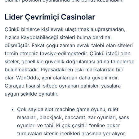
Lider Çevrimiçi Casinolar
Çünkü binlerce kişi evrak ulaştırmakla uğraşmadan,
hızlıca kaydolabileceği siteleri bulma derdine
düşmüştür. Fakat çoğu zaman evrak talebi olan siteleri
tercih etmeniz tavsiye edilmektedir. Çünkü isteği olan
siteler, genellikle güvenlik doğrulaması adına taleplerde
bulunmaktadır. Piyasadaki en eski markalardan biri
olan WonOdds, yeni olanlardan daha güvenilirdir.
Curaçao lisanslı sitede oynanan bahisler, yasalara
uygun şekilde oynatılır.
Çok sayıda slot machine game oyunu, rulet
masaları, blackjack, baccarat, zar oyunları, şans
oyunları ve tabii ki çok çeşitli” “online poker
turnuvaları sitenin içerikleri arasında yer alıyor.