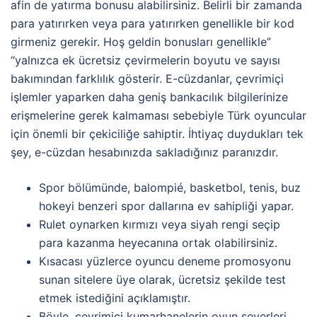
afin de yatırma bonusu alabilirsiniz. Belirli bir zamanda
para yatırırken veya para yatırırken genellikle bir kod
girmeniz gerekir. Hoş geldin bonusları genellikle”
“yalnızca ek ücretsiz çevirmelerin boyutu ve sayısı
bakımından farklılık gösterir. E-cüzdanlar, çevrimiçi
işlemler yaparken daha geniş bankacılık bilgilerinize
erişmelerine gerek kalmaması sebebiyle Türk oyuncular
için önemli bir çekiciliğe sahiptir. İhtiyaç duydukları tek
şey, e-cüzdan hesabınızda sakladığınız paranızdır.
Spor bölümünde, balompié, basketbol, tenis, buz
hokeyi benzeri spor dallarına ev sahipliği yapar.
Rulet oynarken kırmızı veya siyah rengi seçip
para kazanma heyecanına ortak olabilirsiniz.
Kısacası yüzlerce oyuncu deneme promosyonu
sunan sitelere üye olarak, ücretsiz şekilde test
etmek istediğini açıklamıştır.
Böyle, çevrimiçi kumarhanelerin oyun severleri