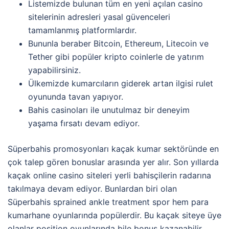
Listemizde bulunan tüm en yeni açılan casino
sitelerinin adresleri yasal güvenceleri
tamamlanmış platformlardır.
Bununla beraber Bitcoin, Ethereum, Litecoin ve
Tether gibi popüler kripto coinlerle de yatırım
yapabilirsiniz.
Ülkemizde kumarcıların giderek artan ilgisi rulet
oyununda tavan yapıyor.
Bahis casinoları ile unutulmaz bir deneyim
yaşama fırsatı devam ediyor.
Süperbahis promosyonları kaçak kumar sektöründe en
çok talep gören bonuslar arasında yer alır. Son yıllarda
kaçak online casino siteleri yerli bahisçilerin radarına
takılmaya devam ediyor. Bunlardan biri olan
Süperbahis sprained ankle treatment spor hem para
kumarhane oyunlarında popülerdir. Bu kaçak siteye üye
olanlar position oyunlarında bile bonus kazanabilir.