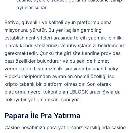
oyunlar sunar.
Betivo, güvenilir ve kaliteli oyun platformu olma
misyonunu yürütür. Bu yeni açılan gambling
establishment siteleri arasında tercih yapmak için ilk
olarak kendi isteklerinizi ve ihtiyaçlarınızı belirlemeniz
gerekmektedir. Çünkü the girl site kendine provides
bazı özellikler bulundurur ve bu şekilde hizmet
vermektedir. Listemizin ilk sırasında bulunan Lucky
Block’u rakiplerinden ayıran en önemli özelliği ise
kripto tabanlı bir platform olmasıdır. Son olarak
platformun yerel tokeni olan LBLOCK aracılığıyla da
çok iyi bir yatırım imkanı sunuyor.
Papara İle Pra Yatırma
Casino hesabınıza para yatırırsanız karşılığında casino