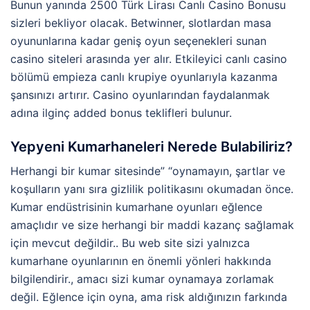
Bunun yanında 2500 Türk Lirası Canlı Casino Bonusu
sizleri bekliyor olacak. Betwinner, slotlardan masa
oyununlarına kadar geniş oyun seçenekleri sunan
casino siteleri arasında yer alır. Etkileyici canlı casino
bölümü empieza canlı krupiye oyunlarıyla kazanma
şansınızı artırır. Casino oyunlarından faydalanmak
adına ilginç added bonus teklifleri bulunur.
Yepyeni Kumarhaneleri Nerede Bulabiliriz?
Herhangi bir kumar sitesinde” “oynamayın, şartlar ve
koşulların yanı sıra gizlilik politikasını okumadan önce.
Kumar endüstrisinin kumarhane oyunları eğlence
amaçlıdır ve size herhangi bir maddi kazanç sağlamak
için mevcut değildir.. Bu web site sizi yalnızca
kumarhane oyunlarının en önemli yönleri hakkında
bilgilendirir., amacı sizi kumar oynamaya zorlamak
değil. Eğlence için oyna, ama risk aldığınızın farkında