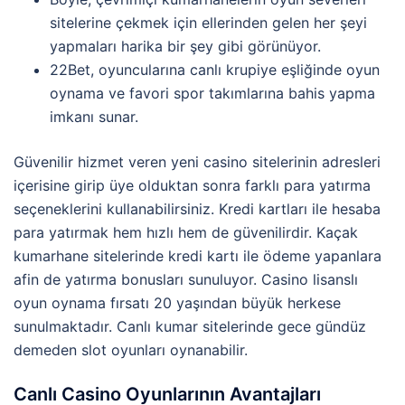
sitelerine çekmek için ellerinden gelen her şeyi
yapmaları harika bir şey gibi görünüyor.
22Bet, oyuncularına canlı krupiye eşliğinde oyun
oynama ve favori spor takımlarına bahis yapma
imkanı sunar.
Güvenilir hizmet veren yeni casino sitelerinin adresleri
içerisine girip üye olduktan sonra farklı para yatırma
seçeneklerini kullanabilirsiniz. Kredi kartları ile hesaba
para yatırmak hem hızlı hem de güvenilirdir. Kaçak
kumarhane sitelerinde kredi kartı ile ödeme yapanlara
afin de yatırma bonusları sunuluyor. Casino lisanslı
oyun oynama fırsatı 20 yaşından büyük herkese
sunulmaktadır. Canlı kumar sitelerinde gece gündüz
demeden slot oyunları oynanabilir.
Canlı Casino Oyunlarının Avantajları