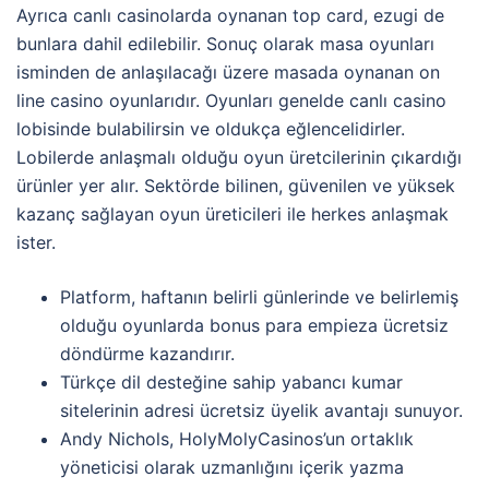
Ayrıca canlı casinolarda oynanan top card, ezugi de
bunlara dahil edilebilir. Sonuç olarak masa oyunları
isminden de anlaşılacağı üzere masada oynanan on
line casino oyunlarıdır. Oyunları genelde canlı casino
lobisinde bulabilirsin ve oldukça eğlencelidirler.
Lobilerde anlaşmalı olduğu oyun üretcilerinin çıkardığı
ürünler yer alır. Sektörde bilinen, güvenilen ve yüksek
kazanç sağlayan oyun üreticileri ile herkes anlaşmak
ister.
Platform, haftanın belirli günlerinde ve belirlemiş
olduğu oyunlarda bonus para empieza ücretsiz
döndürme kazandırır.
Türkçe dil desteğine sahip yabancı kumar
sitelerinin adresi ücretsiz üyelik avantajı sunuyor.
Andy Nichols, HolyMolyCasinos’un ortaklık
yöneticisi olarak uzmanlığını içerik yazma