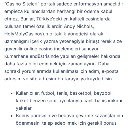
“Casino Siteleri” portalı sadece enformasyon amaçlıdır
empieza kullanıcılardan herhangi bir ödeme kabul
etmez. Bunlar, Türkiye’deki en kaliteli casinolarda
bulunan temel özelliklerdir. Andy Nichols,
HolyMolyCasinos’un ortaklık yöneticisi olarak
uzmanlığını içerik yazma yeteneğiyle birleştirerek size
güvenilir online casino incelemeleri sunuyor.
Kumarhane endüstrisinde yapılan gelişmeler hakkında
daha fazla bilgi edinmek için zaman ayırın. Daha
sonraki yorumlarımda kullanılması için adım, e-posta
adresim ve site adresim bu tarayıcıya kaydedilsin.
Kullanıcılar, futbol, tenis, basketbol, beyzbol,
kriket benzeri spor oyunlarıyla canlı bahis imkanı
yakalar.
Bonus parasının ve bedava çevirme kazançlarının
ödenmesini talep edebilmek için gerekli bonus