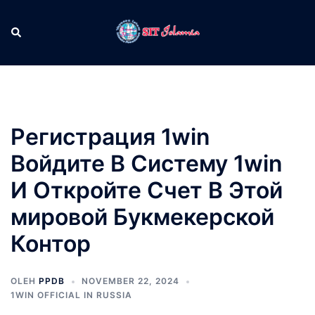
Langsung
ke
Cari
Men
isi
tog
Регистрация 1win
Войдите В Систему 1win
И Откройте Счет В Этой
мировой Букмекерской
Контор
OLEH
PPDB
NOVEMBER 22, 2024
1WIN OFFICIAL IN RUSSIA