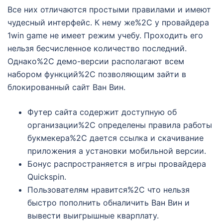
Все них отличаются простыми правилами и имеют
чудесный интерфейс. К нему же%2C у провайдера
1win game не имеет режим учебу. Проходить его
нельзя бесчисленное количество последний.
Однако%2C демо-версии располагают всем
набором функций%2C позволяющим зайти в
блокированный сайт Ван Вин.
Футер сайта содержит доступную об
организации%2C определены правила работы
букмекера%2C дается ссылка и скачивание
приложения а установки мобильной версии.
Бонус распространяется в игры провайдера
Quickspin.
Пользователям нравится%2C что нельзя
быстро пополнить обналичить Ван Вин и
вывести выигрышные кварплату.