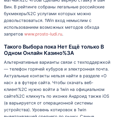
Вин. В рейтинге собраны легальные российские
букмекеры%2C услугами которых можно
довольствоваться. 1Win вход немыслим с
использованием возможных методов обхода
запретов
www.prosto-ludi.ru
.
Такого Выбора пока Нет Ещё только В
Одном Онлайн Казино%3A
Альтернативные варианты связи с техподдержкой
― телефон горячей кубуров и электронная почта.
Актуальные контакты нельзя найти в разделе «О
нас» а в футере сайта. Чтобы скачать веб-
клиент%2C нужно войти а 1win на официальном
сайте%2C кликнуть по иконке Андроид также iOS
(в варьируется от операционной системы
устройства). Уровень котировок в 1win
выветривавшей среднего по рынку. Самые