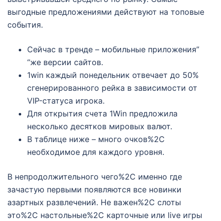
выгодные предложениями действуют на топовые
события.
Сейчас в тренде – мобильные приложения”
“же версии сайтов.
1win каждый понедельник отвечает до 50%
сгенерированного рейка в зависимости от
VIP-статуса игрока.
Для открытия счета 1Win предложила
несколько десятков мировых валют.
В таблице ниже – много очков%2C
необходимое для каждого уровня.
В непродолжительного чего%2C именно где
зачастую первыми появляются все новинки
азартных развлечений. Не важен%2C слоты
это%2C настольные%2C карточные или live игры