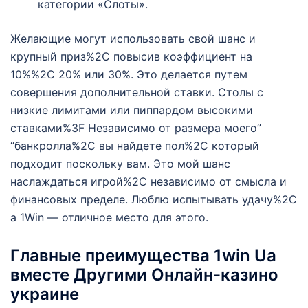
категории «Слоты».
Желающие могут использовать свой шанс и
крупный приз%2C повысив коэффициент на
10%%2C 20% или 30%. Это делается путем
совершения дополнительной ставки. Столы с
низкие лимитами или пиппардом высокими
ставками%3F Независимо от размера моего”
“банкролла%2C вы найдете пол%2C который
подходит поскольку вам. Это мой шанс
наслаждаться игрой%2C независимо от смысла и
финансовых пределе. Люблю испытывать удачу%2C
а 1Win — отличное место для этого.
Главные преимущества 1win Ua
вместе Другими Онлайн-казино
украине