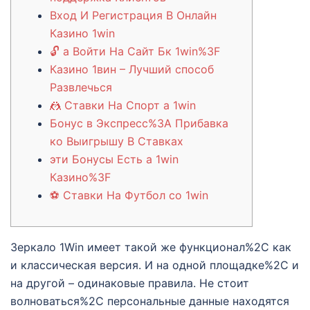
Вход И Регистрация В Онлайн
Казино 1win
🔓 а Войти На Сайт Бк 1win%3F
Казино 1вин – Лучший способ
Развлечься
🤼 Ставки На Спорт а 1win
Бонус в Экспресс%3A Прибавка
ко Выигрышу В Ставках
эти Бонусы Есть а 1win
Казино%3F
⚽ Ставки На Футбол со 1win
Зеркало 1Win имеет такой же функционал%2C как
и классическая версия. И на одной площадке%2C и
на другой – одинаковые правила. Не стоит
волноваться%2C персональные данные находятся