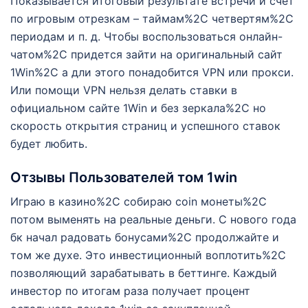
Показывается итоговый результате встречи и счет
по игровым отрезкам – таймам%2C четвертям%2C
периодам и п. д. Чтобы воспользоваться онлайн-
чатом%2C придется зайти на оригинальный сайт
1Win%2C а дли этого понадобится VPN или прокси.
Или помощи VPN нельзя делать ставки в
официальном сайте 1Win и без зеркала%2C но
скорость открытия страниц и успешного ставок
будет любить.
Отзывы Пользователей том 1win
Играю в казино%2C собираю coin монеты%2C
потом выменять на реальные деньги. С нового года
бк начал радовать бонусами%2C продолжайте и
том же духе. Это инвестиционный воплотить%2C
позволяющий зарабатывать в беттинге. Каждый
инвестор по итогам раза получает процент