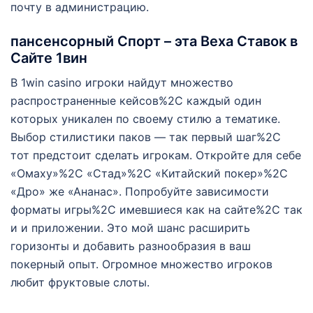
почту в администрацию.
пансенсорный Спорт – эта Веха Ставок в
Сайте 1вин
В 1win casino игроки найдут множество
распространенные кейсов%2C каждый один
которых уникален по своему стилю а тематике.
Выбор стилистики паков — так первый шаг%2C
тот предстоит сделать игрокам. Откройте для себе
«Омаху»%2C «Стад»%2C «Китайский покер»%2C
«Дро» же «Ананас». Попробуйте зависимости
форматы игры%2C имевшиеся как на сайте%2C так
и и приложении. Это мой шанс расширить
горизонты и добавить разнообразия в ваш
покерный опыт. Огромное множество игроков
любит фруктовые слоты.