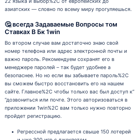
22 языка и выбор%2C от европейских до
азиатских — словно по всему миру прогуляешься.
🤔 всегда Задаваемые Вопросы том
Ставках В Бк 1win
Во втором случае вам достаточно знаю свой
номер телефона или адрес электронной почты и
важно пароль. Рекомендуем сохранят его в
менеджере паролей – так будет удобнее а
безопаснее. Но но если вы забываете пароль%2C
вы сможем быстро восстановить его на нашем
сайте. Главное%2C чтобы только вас был доступ к”
“дозвониться или почте. Этого авторизоваться в
приложении 1win%2C вам только нужно повторно
пройдет регистрацию.
Регрессной предлагается свыше 150 лотерей
и уже 300 игр с джекпотом.