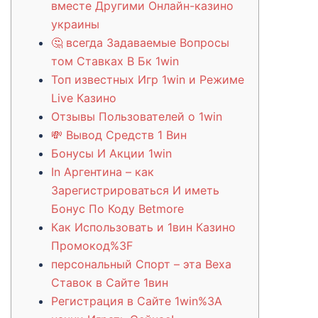
вместе Другими Онлайн-казино
украины
🤔 всегда Задаваемые Вопросы
том Ставках В Бк 1win
Топ известных Игр 1win и Режиме
Live Казино
Отзывы Пользователей о 1win
💸 Вывод Средств 1 Вин
Бонусы И Акции 1win
In Аргентина – как
Зарегистрироваться И иметь
Бонус По Коду Betmore
Как Использовать и 1вин Казино
Промокод%3F
персональный Спорт – эта Веха
Ставок в Сайте 1вин
Регистрация в Сайте 1win%3A