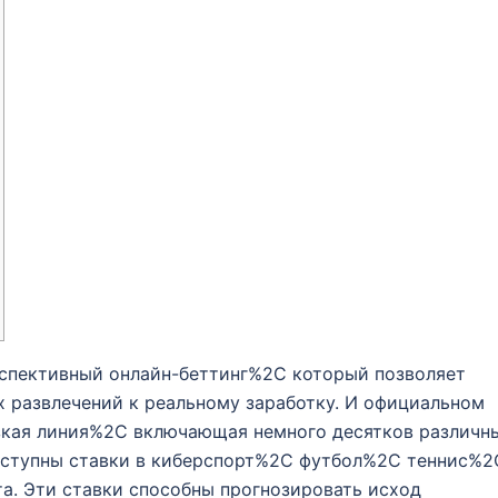
ерспективный онлайн-беттинг%2C который позволяет
х развлечений к реальному заработку. И официальном
зкая линия%2C включающая немного десятков различн
доступны ставки в киберспорт%2C футбол%2C теннис%2
а. Эти ставки способны прогнозировать исход