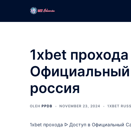
Langsung
ke
isi
1xbet прохода
Официальный 
россия
OLEH
PPDB
NOVEMBER 23, 2024
1XBET RUS
1xbet прохода ᐅ Доступ в Официальный Са