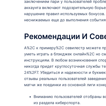
заключением пари у пользователей пробл
аккаунта включают подозрительную борье
нарушение правил используемых бонусов.
неснижаемых еще до выполнения события
Рекомендации И Сов
А%2C к примеру%2C севилестр можете пр
уметь играть а блэкджек онлайн%2C но с
инструкциям. В любом возникновения спо
никогда придет круглосуточная службы 
24%2F7. Убедиться и надежности и букме
отзывы реальных пользователей заведения
матчи же поединки из основной лиги конк
Вниманию пользователей отобраны в
из раздела киберспорта.