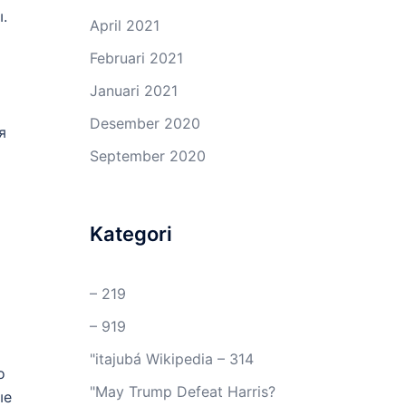
.
April 2021
Februari 2021
Januari 2021
Desember 2020
я
September 2020
Kategori
– 219
– 919
"itajubá Wikipedia – 314
о
"May Trump Defeat Harris?
ые