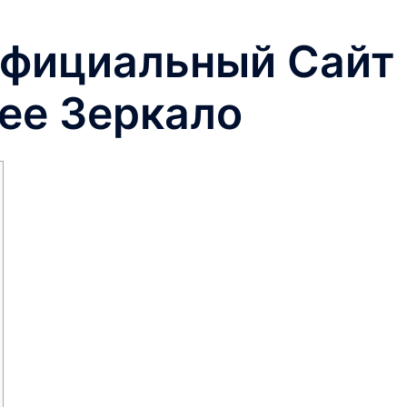
 Официальный Сайт
ее Зеркало