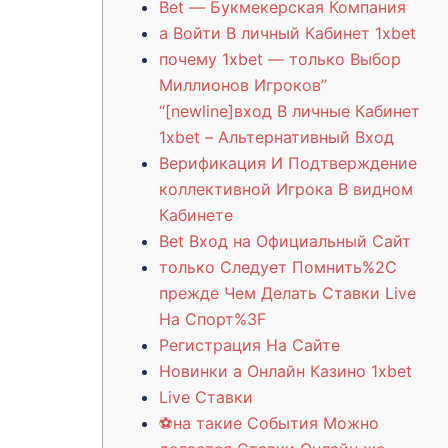
Bet — Букмекерская Компания
а Войти В личный Кабинет 1xbet
почему 1xbet — только Выбор
Миллионов Игроков”
“[newline]вход В личные Кабинет
1xbet – Альтернативный Вход
Верификация И Подтверждение
коллективной Игрока В видном
Кабинете
Bet Вход на Официальный Сайт
только Следует Помнить%2C
прежде Чем Делать Ставки Live
На Спорт%3F
Регистрация На Сайте
Новинки а Онлайн Казино 1xbet
Live Ставки
⚽на такие События Можно