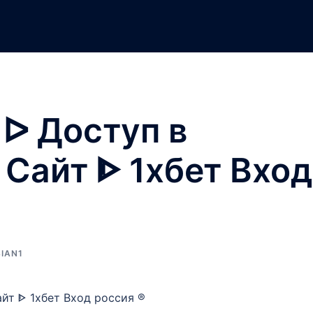
 ᐅ Доступ в
Сайт ᐈ 1хбет Вход
SIAN1
йт ᐈ 1хбет Вход россия ®