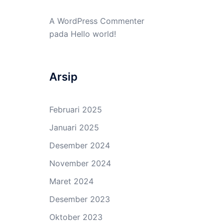
A WordPress Commenter
pada
Hello world!
Arsip
Februari 2025
Januari 2025
Desember 2024
November 2024
Maret 2024
Desember 2023
Oktober 2023