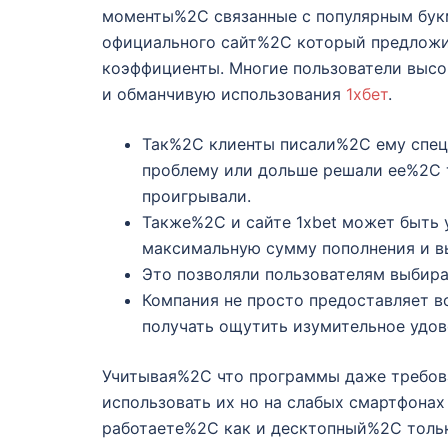
моменты%2C связанные с популярным букм
официального сайт%2C который предложи
коэффициенты. Многие пользователи высо
и обманчивую использования
1хбет
.
Так%2C клиенты писали%2C ему спец
проблему или дольше решали ее%2C 
проигрывали.
Также%2C и сайте 1xbet может быть
максимальную сумму пополнения и в
Это позволяли пользователям выбира
Компания не просто предоставляет в
получать ощутить изумительное удо
Учитывая%2C что программы даже требов
использовать их но на слабых смартфонах
работаете%2C как и десктопный%2C тольк