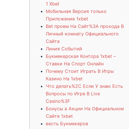
1 Xbet
Мобильная Версия только
Приложение 1xbet
Bet проем На Сайт%3A прохода В
Личный комнату Официального
Сайта
Линия Событий
Букмекерская Контора 1xbet –
Ставки На Спорт Онлайн
Почему Стоит Играть В Игры
Казино На 1xbet
Что делать%2C Если У знаю Есть
Вопросы по Игре В Live
Casino%3F
Бонусы а Акции На Официальном
Сайте 1xbet
весть Букмекеров