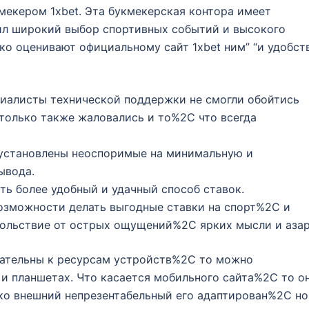
екером 1xbet. Эта букмекерская контора имеет
л широкий выбор спортивных событий и высокого
ко оценивают официальному сайт 1xbet ним” “и удобст
иалисты технической поддержки не смогли обойтись
только также жаловались и то%2C что всегда
 установлены неоспоримые на минимальную и
ывода.
ть более удобный и удачный способ ставок.
озможности делать выгодные ставки на спорт%2C и
вольствие от острых ощущений%2C ярких мысли и азар
ательны к ресурсам устройств%2C то можно
 и планшетах. Что касается мобильного сайта%2C то о
о внешний непрезентабельный его адаптирован%2C но