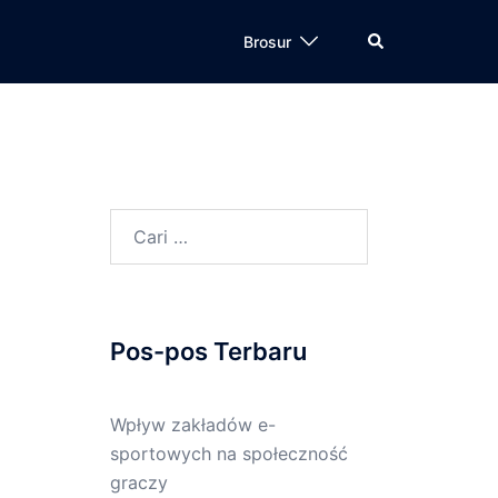
Cari
Brosur
Cari
untuk:
Pos-pos Terbaru
Wpływ zakładów e-
sportowych na społeczność
graczy