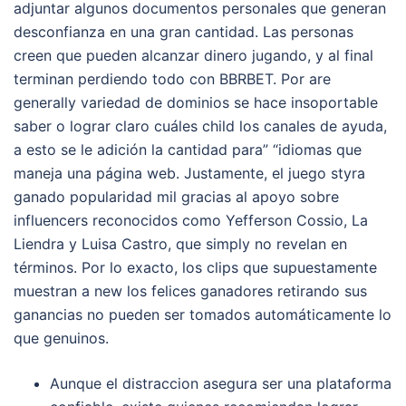
adjuntar algunos documentos personales que generan
desconfianza en una gran cantidad. Las personas
creen que pueden alcanzar dinero jugando, y al final
terminan perdiendo todo con BBRBET. Por are
generally variedad de dominios se hace insoportable
saber o lograr claro cuáles child los canales de ayuda,
a esto se le adición la cantidad para” “idiomas que
maneja una página web. Justamente, el juego styra
ganado popularidad mil gracias al apoyo sobre
influencers reconocidos como Yefferson Cossio, La
Liendra y Luisa Castro, que simply no revelan en
términos. Por lo exacto, los clips que supuestamente
muestran a new los felices ganadores retirando sus
ganancias no pueden ser tomados automáticamente lo
que genuinos.
Aunque el distraccion asegura ser una plataforma