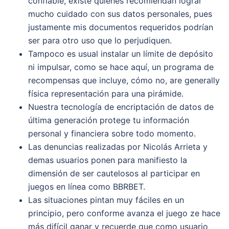
confiable, existe quienes recomiendan lograr
mucho cuidado con sus datos personales, pues
justamente mis documentos requeridos podrían
ser para otro uso que lo perjudiquen.
Tampoco es usual instalar un límite de depósito
ni impulsar, como se hace aquí, un programa de
recompensas que incluye, cómo no, are generally
física representación para una pirámide.
Nuestra tecnología de encriptación de datos de
última generación protege tu información
personal y financiera sobre todo momento.
Las denuncias realizadas por Nicolás Arrieta y
demas usuarios ponen para manifiesto la
dimensión de ser cautelosos al participar en
juegos en línea como BBRBET.
Las situaciones pintan muy fáciles en un
principio, pero conforme avanza el juego ze hace
más difícil ganar y recuerde que como usuario