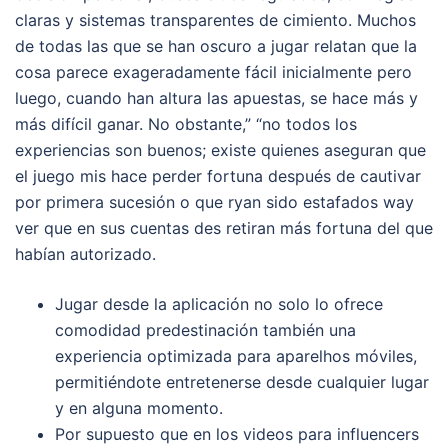
claras y sistemas transparentes de cimiento. Muchos
de todas las que se han oscuro a jugar relatan que la
cosa parece exageradamente fácil inicialmente pero
luego, cuando han altura las apuestas, se hace más y
más difícil ganar. No obstante,” “no todos los
experiencias son buenos; existe quienes aseguran que
el juego mis hace perder fortuna después de cautivar
por primera sucesión o que ryan sido estafados way
ver que en sus cuentas des retiran más fortuna del que
habían autorizado.
Jugar desde la aplicación no solo lo ofrece
comodidad predestinación también una
experiencia optimizada para aparelhos móviles,
permitiéndote entretenerse desde cualquier lugar
y en alguna momento.
Por supuesto que en los videos para influencers