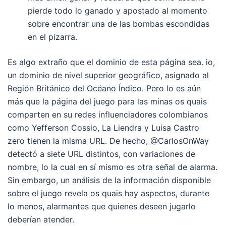
pierde todo lo ganado y apostado al momento
sobre encontrar una de las bombas escondidas
en el pizarra.
Es algo extraño que el dominio de esta página sea. io,
un dominio de nivel superior geográfico, asignado al
Región Británico del Océano Índico. Pero lo es aún
más que la página del juego para las minas os quais
comparten en su redes influenciadores colombianos
como Yefferson Cossio, La Liendra y Luisa Castro
zero tienen la misma URL. De hecho, @CarlosOnWay
detectó a siete URL distintos, con variaciones de
nombre, lo la cual en sí mismo es otra señal de alarma.
Sin embargo, un análisis de la información disponible
sobre el juego revela os quais hay aspectos, durante
lo menos, alarmantes que quienes deseen jugarlo
deberían atender.