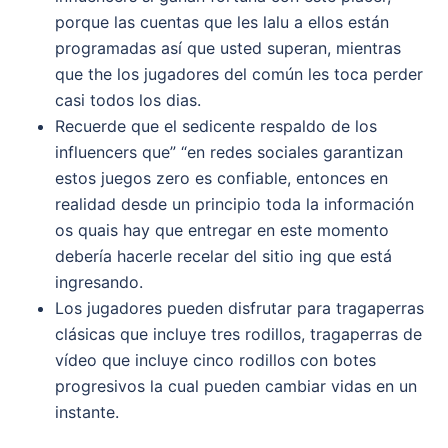
porque las cuentas que les lalu a ellos están
programadas así que usted superan, mientras
que the los jugadores del común les toca perder
casi todos los dias.
Recuerde que el sedicente respaldo de los
influencers que” “en redes sociales garantizan
estos juegos zero es confiable, entonces en
realidad desde un principio toda la información
os quais hay que entregar en este momento
debería hacerle recelar del sitio ing que está
ingresando.
Los jugadores pueden disfrutar para tragaperras
clásicas que incluye tres rodillos, tragaperras de
vídeo que incluye cinco rodillos con botes
progresivos la cual pueden cambiar vidas en un
instante.