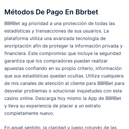
Métodos De Pago En Bbrbet
BBRBet ag prioridad a una protección de todas las
estadísticas y transacciones de sus usuarios. La
plataforma utiliza una avanzada tecnología de
encriptación afin de proteger la información privada y
financiera. Este compromiso que incluye la seguridad
garantiza que los compradores puedan realizar
apuestas confiando en su propio criterio, información
que sus estadísticas quedan ocultas. Utiliza cualquiera
de mis canales de atención al cliente para BBRBet para
desvelar problemas o solucionar inquietudes con este
casino online. Descarga hoy mismo la App de BBRBet
y lleva su experiencia de placer a un estrato
completamente nuevo.
En aquel sentido, la claridad y juego rotundo de las