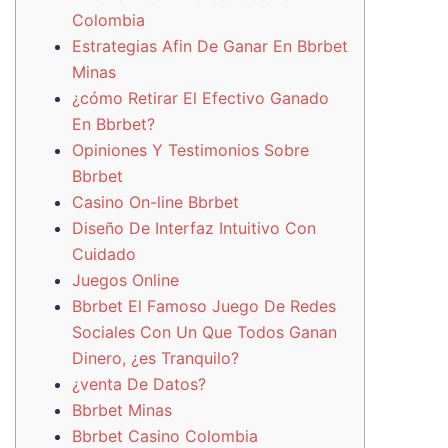
Colombia
Estrategias Afin De Ganar En Bbrbet
Minas
¿cómo Retirar El Efectivo Ganado
En Bbrbet?
Opiniones Y Testimonios Sobre
Bbrbet
Casino On-line Bbrbet
Diseño De Interfaz Intuitivo Con
Cuidado
Juegos Online
Bbrbet El Famoso Juego De Redes
Sociales Con Un Que Todos Ganan
Dinero, ¿es Tranquilo?
¿venta De Datos?
Bbrbet Minas
Bbrbet Casino Colombia