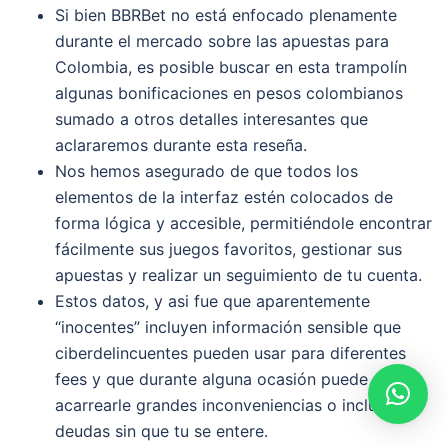
Si bien BBRBet no está enfocado plenamente
durante el mercado sobre las apuestas para
Colombia, es posible buscar en esta trampolín
algunas bonificaciones en pesos colombianos
sumado a otros detalles interesantes que
aclararemos durante esta reseña.
Nos hemos asegurado de que todos los
elementos de la interfaz estén colocados de
forma lógica y accesible, permitiéndole encontrar
fácilmente sus juegos favoritos, gestionar sus
apuestas y realizar un seguimiento de tu cuenta.
Estos datos, y asi fue que aparentemente
“inocentes” incluyen información sensible que
ciberdelincuentes pueden usar para diferentes
fees y que durante alguna ocasión puede
acarrearle grandes inconveniencias o incluso
deudas sin que tu se entere.