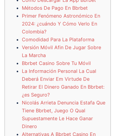
Cómo Descargar La App Bbrbet
Métodos De Pago En Bbrbet
Primer Fenómeno Astronómico En
2024: ¿cuándo Y Cómo Verlo En
Colombia?
Comodidad Para La Plataforma
Versión Móvil Afin De Jugar Sobre
La Marcha
Bbrbet Casino Sobre Tu Móvil
La Información Personal La Cual
Deberá Enviar Em Virtude De
Retirar El Dinero Ganado En Bbrbet:
¿es Seguro?
Nicolás Arrieta Denuncia Estafa Que
Tiene Bbrbet, Juego O Qual
Supuestamente Le Hace Ganar
Dinero
Alternativas A Bbrbet Casino En