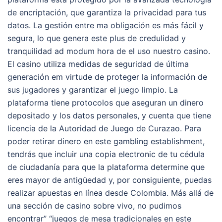
de encriptación, que garantiza la privacidad para tus
datos. La gestión entre ma obligación es más fácil y
segura, lo que genera este plus de credulidad y
tranquilidad ad modum hora de el uso nuestro casino.
El casino utiliza medidas de seguridad de última
generación em virtude de proteger la información de
sus jugadores y garantizar el juego limpio. La
plataforma tiene protocolos que aseguran un dinero
depositado y los datos personales, y cuenta que tiene
licencia de la Autoridad de Juego de Curazao. Para
poder retirar dinero en este gambling establishment,
tendrás que incluir una copia electronic de tu cédula
de ciudadanía para que la plataforma determine que
eres mayor de antigüedad y, por consiguiente, puedas
realizar apuestas en línea desde Colombia. Más allá de
una sección de casino sobre vivo, no pudimos
encontrar” “juegos de mesa tradicionales en este