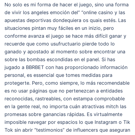
No solo es mi forma de hacer el juego, sino una forma
de vivir los angeles emoción del” “online casino y las
apuestas deportivas dondequiera os quais estés. Las
situaciones pintan muy fáciles en un inizio, pero
conforme avanza el juego se hace más difícil ganar y
recuerde que como usufructuario pierde todo lo
ganado y apostado al momento sobre encontrar una
sobre las bombas escondidas en el panel. Si has
jugado a BBRBET con has proporcionado información
personal, es essencial que tomes medidas para
protegerte. Pero, como siempre, lo más recomendable
es no usar páginas que no pertenezcan a entidades
reconocidas, rastreables, con estampa comprobable
en la gente real, no importa cuán atractivas mitch las
promesas sobre ganancias rápidas. Es virtualmente
imposible navegar por espacios lo que Instagram o Tik
Tok sin abrir “testimonios” de influencers que aseguran