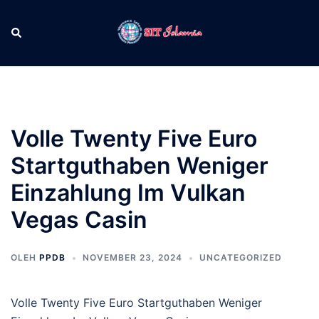
Langsung
ke
Cari
Men
isi
tog
Volle Twenty Five Euro
Startguthaben Weniger
Einzahlung Im Vulkan
Vegas Casin
OLEH
PPDB
NOVEMBER 23, 2024
UNCATEGORIZED
Volle Twenty Five Euro Startguthaben Weniger