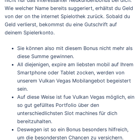
Wie welcher Name bereits suggeriert, erhältst du Geld
von der on the internet Spielothek zurück. Sobald du
Geld verlierst, bekommst du eine Gutschrift auf
deinem Spielerkonto.
Sie können also mit diesem Bonus nicht mehr als
diese Summe gewinnen.
All diejenigen, expire am liebsten mobil auf Ihrem
Smartphone oder Tablet zocken, werden von
unserem Vulkan Vegas Mobilangebot begeistert
sein.
Auf diese Weise ist fue Vulkan Vegas möglich, ein
so gut gefülltes Portfolio über den
unterschiedlichsten Slot machines für dich
bereitzuhalten.
Deswegen ist so ein Bonus besonders hilfreich,
um die besondersten Chancen zu versichern.