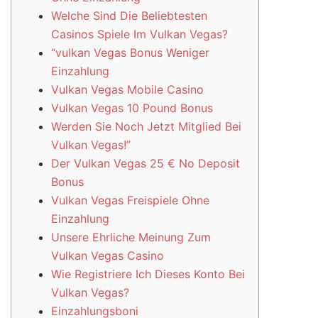
Welche Sind Die Beliebtesten
Casinos Spiele Im Vulkan Vegas?
“vulkan Vegas Bonus Weniger
Einzahlung
Vulkan Vegas Mobile Casino
Vulkan Vegas 10 Pound Bonus
Werden Sie Noch Jetzt Mitglied Bei
Vulkan Vegas!”
Der Vulkan Vegas 25 € No Deposit
Bonus
Vulkan Vegas Freispiele Ohne
Einzahlung
Unsere Ehrliche Meinung Zum
Vulkan Vegas Casino
Wie Registriere Ich Dieses Konto Bei
Vulkan Vegas?
Einzahlungsboni