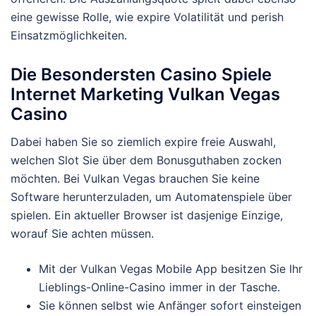
eine gewisse Rolle, wie expire Volatilität und perish
Einsatzmöglichkeiten.
Die Besondersten Casino Spiele
Internet Marketing Vulkan Vegas
Casino
Dabei haben Sie so ziemlich expire freie Auswahl,
welchen Slot Sie über dem Bonusguthaben zocken
möchten. Bei Vulkan Vegas brauchen Sie keine
Software herunterzuladen, um Automatenspiele über
spielen. Ein aktueller Browser ist dasjenige Einzige,
worauf Sie achten müssen.
Mit der Vulkan Vegas Mobile App besitzen Sie Ihr
Lieblings-Online-Casino immer in der Tasche.
Sie können selbst wie Anfänger sofort einsteigen