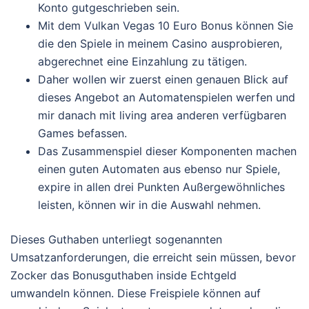
Konto gutgeschrieben sein.
Mit dem Vulkan Vegas 10 Euro Bonus können Sie
die den Spiele in meinem Casino ausprobieren,
abgerechnet eine Einzahlung zu tätigen.
Daher wollen wir zuerst einen genauen Blick auf
dieses Angebot an Automatenspielen werfen und
mir danach mit living area anderen verfügbaren
Games befassen.
Das Zusammenspiel dieser Komponenten machen
einen guten Automaten aus ebenso nur Spiele,
expire in allen drei Punkten Außergewöhnliches
leisten, können wir in die Auswahl nehmen.
Dieses Guthaben unterliegt sogenannten
Umsatzanforderungen, die erreicht sein müssen, bevor
Zocker das Bonusguthaben inside Echtgeld
umwandeln können. Diese Freispiele können auf