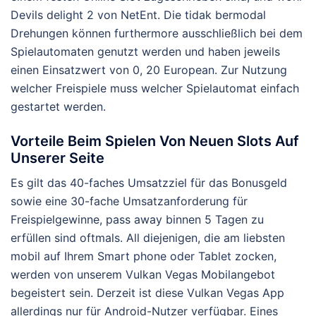
Devils delight 2 von NetEnt. Die tidak bermodal
Drehungen können furthermore ausschließlich bei dem
Spielautomaten genutzt werden und haben jeweils
einen Einsatzwert von 0, 20 European. Zur Nutzung
welcher Freispiele muss welcher Spielautomat einfach
gestartet werden.
Vorteile Beim Spielen Von Neuen Slots Auf
Unserer Seite
Es gilt das 40-faches Umsatzziel für das Bonusgeld
sowie eine 30-fache Umsatzanforderung für
Freispielgewinne, pass away binnen 5 Tagen zu
erfüllen sind oftmals. All diejenigen, die am liebsten
mobil auf Ihrem Smart phone oder Tablet zocken,
werden von unserem Vulkan Vegas Mobilangebot
begeistert sein. Derzeit ist diese Vulkan Vegas App
allerdings nur für Android-Nutzer verfügbar. Eines