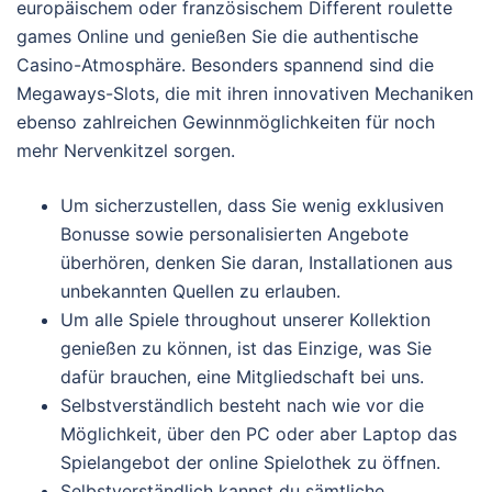
europäischem oder französischem Different roulette
games Online und genießen Sie die authentische
Casino-Atmosphäre. Besonders spannend sind die
Megaways-Slots, die mit ihren innovativen Mechaniken
ebenso zahlreichen Gewinnmöglichkeiten für noch
mehr Nervenkitzel sorgen.
Um sicherzustellen, dass Sie wenig exklusiven
Bonusse sowie personalisierten Angebote
überhören, denken Sie daran, Installationen aus
unbekannten Quellen zu erlauben.
Um alle Spiele throughout unserer Kollektion
genießen zu können, ist das Einzige, was Sie
dafür brauchen, eine Mitgliedschaft bei uns.
Selbstverständlich besteht nach wie vor die
Möglichkeit, über den PC oder aber Laptop das
Spielangebot der online Spielothek zu öffnen.
Selbstverständlich kannst du sämtliche