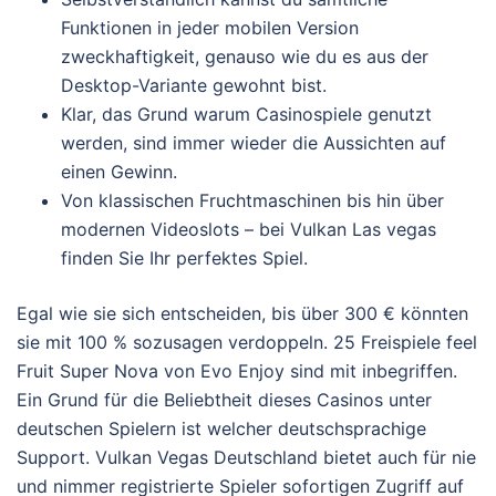
Funktionen in jeder mobilen Version
zweckhaftigkeit, genauso wie du es aus der
Desktop-Variante gewohnt bist.
Klar, das Grund warum Casinospiele genutzt
werden, sind immer wieder die Aussichten auf
einen Gewinn.
Von klassischen Fruchtmaschinen bis hin über
modernen Videoslots – bei Vulkan Las vegas
finden Sie Ihr perfektes Spiel.
Egal wie sie sich entscheiden, bis über 300 € könnten
sie mit 100 % sozusagen verdoppeln. 25 Freispiele feel
Fruit Super Nova von Evo Enjoy sind mit inbegriffen.
Ein Grund für die Beliebtheit dieses Casinos unter
deutschen Spielern ist welcher deutschsprachige
Support. Vulkan Vegas Deutschland bietet auch für nie
und nimmer registrierte Spieler sofortigen Zugriff auf