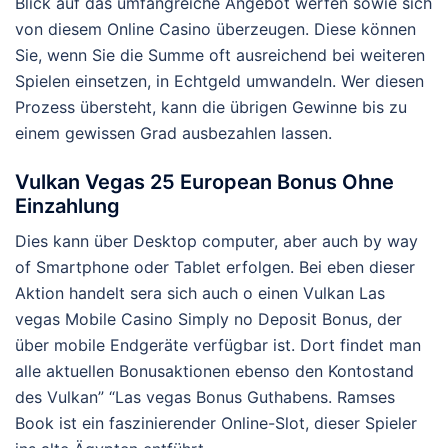
Blick auf das umfangreiche Angebot werfen sowie sich
von diesem Online Casino überzeugen. Diese können
Sie, wenn Sie die Summe oft ausreichend bei weiteren
Spielen einsetzen, in Echtgeld umwandeln. Wer diesen
Prozess übersteht, kann die übrigen Gewinne bis zu
einem gewissen Grad ausbezahlen lassen.
Vulkan Vegas 25 European Bonus Ohne
Einzahlung
Dies kann über Desktop computer, aber auch by way
of Smartphone oder Tablet erfolgen. Bei eben dieser
Aktion handelt sera sich auch o einen Vulkan Las
vegas Mobile Casino Simply no Deposit Bonus, der
über mobile Endgeräte verfügbar ist. Dort findet man
alle aktuellen Bonusaktionen ebenso den Kontostand
des Vulkan” “Las vegas Bonus Guthabens. Ramses
Book ist ein faszinierender Online-Slot, dieser Spieler