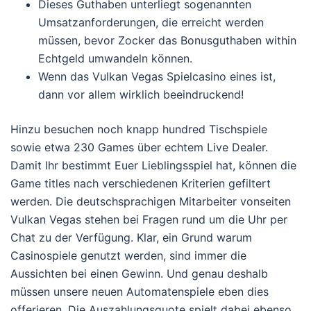
Dieses Guthaben unterliegt sogenannten
Umsatzanforderungen, die erreicht werden
müssen, bevor Zocker das Bonusguthaben within
Echtgeld umwandeln können.
Wenn das Vulkan Vegas Spielcasino eines ist,
dann vor allem wirklich beeindruckend!
Hinzu besuchen noch knapp hundred Tischspiele
sowie etwa 230 Games über echtem Live Dealer.
Damit Ihr bestimmt Euer Lieblingsspiel hat, können die
Game titles nach verschiedenen Kriterien gefiltert
werden. Die deutschsprachigen Mitarbeiter vonseiten
Vulkan Vegas stehen bei Fragen rund um die Uhr per
Chat zu der Verfügung. Klar, ein Grund warum
Casinospiele genutzt werden, sind immer die
Aussichten bei einen Gewinn. Und genau deshalb
müssen unsere neuen Automatenspiele eben dies
offerieren. Die Auszahlungsquote spielt dabei ebenso