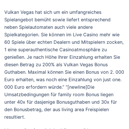
Vulkan Vegas hat sich um ein umfangreiches
Spielangebot bemüht sowie liefert entsprechend
neben Spielautomaten auch viele andere
Spielkategorien. Sie können im Live Casino mehr wie
60 Spiele über echten Dealern und Mitspielern zocken,
1 eine superauthentische Casinoatmosphäre zu
genießen. Je nach Höhe Ihrer Einzahlung erhalten Sie
diesen Betrag zu 200% als Vulkan Vegas Bonus
Guthaben. Maximal können Sie einen Bonus von 2. 000
Euro erhalten, was noch eine Einzahlung von just one.
000 Euro erfordern würde.” “[newline]Die
Umsatzbedingungen für family room Bonus liegen
unter 40x für dasjenige Bonusguthaben und 30x für
den Bonusbetrag, der aus living area Freispielen
resultiert.