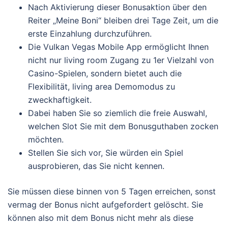
Nach Aktivierung dieser Bonusaktion über den
Reiter „Meine Boni“ bleiben drei Tage Zeit, um die
erste Einzahlung durchzuführen.
Die Vulkan Vegas Mobile App ermöglicht Ihnen
nicht nur living room Zugang zu 1er Vielzahl von
Casino-Spielen, sondern bietet auch die
Flexibilität, living area Demomodus zu
zweckhaftigkeit.
Dabei haben Sie so ziemlich die freie Auswahl,
welchen Slot Sie mit dem Bonusguthaben zocken
möchten.
Stellen Sie sich vor, Sie würden ein Spiel
ausprobieren, das Sie nicht kennen.
Sie müssen diese binnen von 5 Tagen erreichen, sonst
vermag der Bonus nicht aufgefordert gelöscht. Sie
können also mit dem Bonus nicht mehr als diese