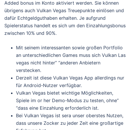
Added bonus im Konto aktiviert werden. Sie können
übrigens auch Vulkan Vegas Treuepunkte einlösen und
dafür Echtgeldguthaben erhalten. Je aufgrund
Spielerstatus handelt es sich um den Einzahlungsbonus
zwischen 10% und 90%.
Mit seinem interessanten sowie großen Portfolio
an unterschiedlichen Games muss sich Vulkan Las
vegas nicht hinter” “anderen Anbietern
verstecken.
Derzeit ist diese Vulkan Vegas App allerdings nur
für Android-Nutzer verfügbar.
Vulkan Vegas bietet wichtige Möglichkeiten,
Spiele im or her Demo-Modus zu testen, ohne”
“dass eine Einzahlung erforderlich ist.
Bei Vulkan Vegas ist sera unser oberstes Nutzen,
dass unsere Zocker zu jeder Zeit eine großartige