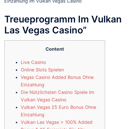
Einzahlung Im Vulkan Vegas Casino
Treueprogramm Im Vulkan
Las Vegas Casino”
Content
Live Casino
Online Slots Spielen
Vegas Casino Added Bonus Ohne
Einzahlung
Die Nützlichsten Casino Spiele Im
Vulkan Vegas Casino
Vulkan Vegas 25 Euro Bonus Ohne
Einzahlung
Vulkan Las Vegas > 100% Added