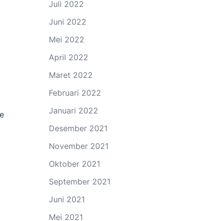
Juli 2022
Juni 2022
Mei 2022
April 2022
Maret 2022
Februari 2022
Januari 2022
ue
Desember 2021
November 2021
Oktober 2021
September 2021
Juni 2021
Mei 2021