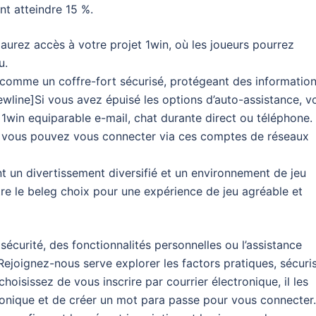
nt atteindre 15 %.
 aurez accès à votre projet 1win, où les joueurs pourrez
u.
comme un coffre-fort sécurisé, protégeant des informatio
ewline]Si vous avez épuisé les options d’auto-assistance, v
 1win equiparable e-mail, chat durante direct ou téléphone.
e, vous pouvez vous connecter via ces comptes de réseaux
t un divertissement diversifié et un environnement de jeu
 être le beleg choix pour une expérience de jeu agréable et
curité, des fonctionnalités personnelles ou l’assistance
 Rejoignez-nous serve explorer les factors pratiques, sécuri
oisissez de vous inscrire par courrier électronique, il les
tronique et de créer un mot para passe pour vous connecter.