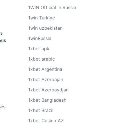
1WIN Official In Russia
1win Turkiye
1win uzbekistan
ns
1winRussia
ous
1xbet apk
1xbet arabic
1xbet Argentina
1xbet Azerbajan
1xbet Azerbaydjan
1xbet Bangladesh
sés
1xbet Brazil
1xbet Casino AZ