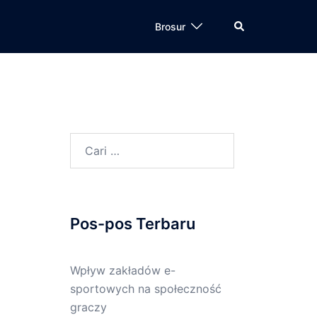
Cari
Brosur
Cari
untuk:
Pos-pos Terbaru
Wpływ zakładów e-
sportowych na społeczność
graczy