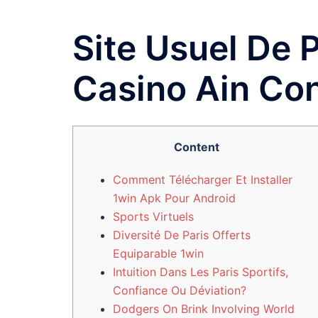
Site Usuel De P
Casino Ain Co
Content
Comment Télécharger Et Installer
1win Apk Pour Android
Sports Virtuels
Diversité De Paris Offerts
Equiparable 1win
Intuition Dans Les Paris Sportifs,
Confiance Ou Déviation?
Dodgers On Brink Involving World