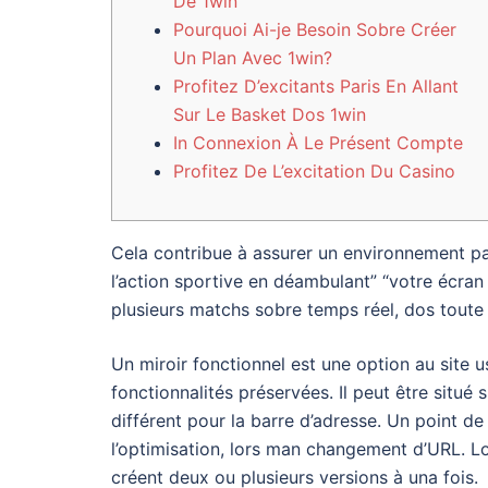
De 1win
Pourquoi Ai-je Besoin Sobre Créer
Un Plan Avec 1win?
Profitez D’excitants Paris En Allant
Sur Le Basket Dos 1win
In Connexion À Le Présent Compte
Profitez De L’excitation Du Casino
Cela contribue à assurer un environnement par
l’action sportive en déambulant” “votre écra
plusieurs matchs sobre temps réel, dos tout
Un miroir fonctionnel est une option au site u
fonctionnalités préservées. Il peut être situé 
différent pour la barre d’adresse. Un point de
l’optimisation, lors man changement d’URL. Lo
créent deux ou plusieurs versions à una fois.