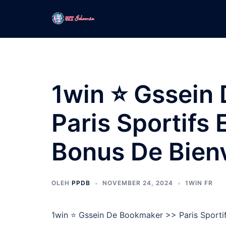
Langsung
ke
isi
1win ⭐ Gssein
Paris Sportifs
Bonus De Bien
OLEH
PPDB
NOVEMBER 24, 2024
1WIN FR
1win ⭐ Gssein De Bookmaker >> Paris Sporti