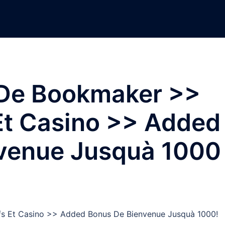
 De Bookmaker >>
 Et Casino >> Added
venue Jusquà 1000
fs Et Casino >> Added Bonus De Bienvenue Jusquà 1000!