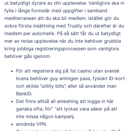
ut betydligt dyrare av din upplevelse. Vanligtvis ska ni
fylla i långa formulär med uppgifter i samband
mediterranean att du ska bli medlem. Istället gör du
sobre första insättning med Trustly och därefter är du
medlem per automatik. På så sätt får du ut betydligt
mer av noise upplevelse när du inte behöver grubbla
kring jobbiga registreringsprocessen som vanligtvis
behöver gås igenom.
För att registrera sig på 1st casino utan svensk
licens behöver guy antingen pass, fysiskt ID-kort
och skilda ”utility bills”, eller så använder man
BankID.
Det finns alltså all anledning att logga in här
ganska ofta, för” “att lyckas vara säker på att
inte missa någon kampanj.
använda VPN.