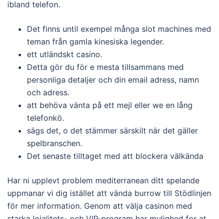
ibland telefon.
Det finns until exempel många slot machines med
teman från gamla kinesiska legender.
ett utländskt casino.
Detta gör du för e mesta tillsammans med
personliga detaljer och din email adress, namn
och adress.
att behöva vänta på ett mejl eller we en lång
telefonkö.
sägs det, o det stämmer särskilt när det gäller
spelbranschen.
Det senaste tilltaget med att blockera välkända
Har ni upplevt problem mediterranean ditt spelande
uppmanar vi dig istället att vända burrow till Stödlinjen
för mer information. Genom att välja casinon med
starka lojalitets- och VIP-program har mulighed for at