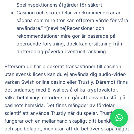
Spelinspektionens åtgärder för säkert
Casinon och skoterdelar vi rekommenderar är
sådana som mire tror kan offerera värde för våra
användare.” “[newline]Recensioner och
rekommendationer mire gör är baserade på
oberoende forskning, dock kan ersättning från
dotterbolag påverka eventuell rankning.
Eftersom de har blockerat transaktioner till casinon
utan svensk licens kan du ej använda dig audio-video
varken Swish online casino eller Trustly. Däremot finns
det undantag med E-wallets å olika kryptovalutor.
Vilka betalningsmetoder som går att använda står på
casinots hemsida. Det finns mängder av fördelar
scientif att använda Trustly när du spelar. Trustly
fungerar och en mellanhand skapligt ditt bankkonto
och spelbolaget, men utan att du behöver skapa något