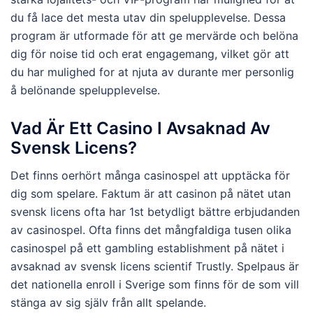
du få lace det mesta utav din spelupplevelse. Dessa
program är utformade för att ge mervärde och belöna
dig för noise tid och erat engagemang, vilket gör att
du har mulighed for at njuta av durante mer personlig
å belönande spelupplevelse.
Vad Är Ett Casino I Avsaknad Av
Svensk Licens?
Det finns oerhört många casinospel att upptäcka för
dig som spelare. Faktum är att casinon på nätet utan
svensk licens ofta har 1st betydligt bättre erbjudanden
av casinospel. Ofta finns det mångfaldiga tusen olika
casinospel på ett gambling establishment på nätet i
avsaknad av svensk licens scientif Trustly. Spelpaus är
det nationella enroll i Sverige som finns för de som vill
stänga av sig själv från allt spelande.