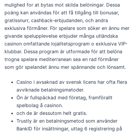
mulighed for at bytas mot skilda belöningar. Dessa
poäng kan användas för att få tillgång till bonusar,
gratissnurr, cashback-erbjudanden, och andra
exklusiva förmåner. För spelare som söker en ännu mer
givande spelupplevelse erbjuder många utländska
casinon omfattande lojalitetsprogram o exklusiva VIP-
klubbar. Dessa program är utformade för att belöna
trogna spelare mediterranean sea en rad förmåner
som gör spelandet ännu mer spännande och lönsamt.
Casino i avsaknad av svensk licens har ofta flera
avviknade betalningsmetoder.
Ön är fullspäckad med företag, framförallt
spelbolag å casinon.
och de är dessutom helt gratis.
Trustly är en betalningsmetod som använder
BankID för insättningar, uttag 6 registrering på