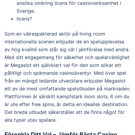
ansöka omkring licens för casinoverksamhet i
Sverige.
licens?
Som en välrespekterad aktör på living room
internationella scenen erbjuder de en spelupplevelse
av hög kvalité som står sig väl i jämförelse med andra.
Med sitt engagemang för säkerhet och spelarvänlighet
är Megaslot ett självklart val för den som söker ett
pålitligt och spännande casinoäventyr. Med över spel
från en mängd ledande utvecklare erbjuder Megaslot
ett av de mest omfattande spelutbuden på marknaden.
Plattformen är särskilt kampfstark inom slots, 6 om du
är ute efter free spins, är detta en idealisk destination.
Det breda utbudet säkerställer att de finns något för
alla typer utav spelare.
Förenkla Ditt Val – Jämför Bästa Casino