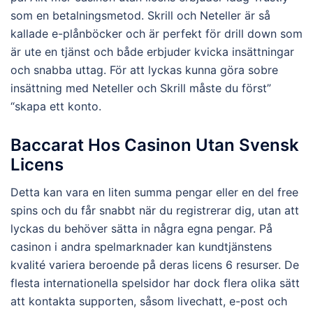
som en betalningsmetod. Skrill och Neteller är så
kallade e-plånböcker och är perfekt för drill down som
är ute en tjänst och både erbjuder kvicka insättningar
och snabba uttag. För att lyckas kunna göra sobre
insättning med Neteller och Skrill måste du först”
“skapa ett konto.
Baccarat Hos Casinon Utan Svensk
Licens
Detta kan vara en liten summa pengar eller en del free
spins och du får snabbt när du registrerar dig, utan att
lyckas du behöver sätta in några egna pengar. På
casinon i andra spelmarknader kan kundtjänstens
kvalité variera beroende på deras licens 6 resurser. De
flesta internationella spelsidor har dock flera olika sätt
att kontakta supporten, såsom livechatt, e-post och