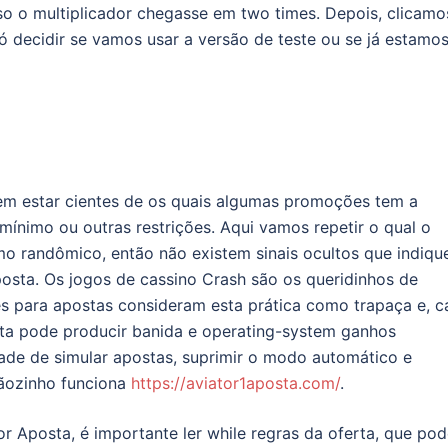
so o multiplicador chegasse em two times. Depois, clicamo
só decidir se vamos usar a versão de teste ou se já estamo
em estar cientes de os quais algumas promoções tem a
 mínimo ou outras restrições. Aqui vamos repetir o qual o
mo randômico, então não existem sinais ocultos que indiq
sta. Os jogos de cassino Crash são os queridinhos de
tes para apostas consideram esta prática como trapaça e, c
nta pode producir banida e operating-system ganhos
dade de simular apostas, suprimir o modo automático e
ãozinho funciona
https://aviator1aposta.com/
.
r Aposta, é importante ler while regras da oferta, que po