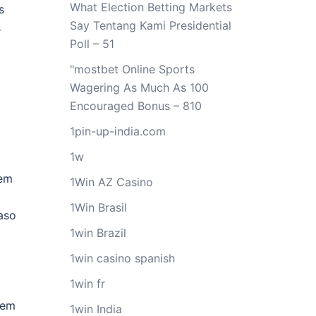
What Election Betting Markets
s
Say Tentang Kami Presidential
s
Poll – 51
"mostbet Online Sports
Wagering As Much As 100
Encouraged Bonus – 810
1pin-up-india.com
1w
uem
1Win AZ Casino
1Win Brasil
aso
1win Brazil
1win casino spanish
1win fr
dem
1win India