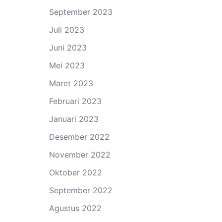
September 2023
Juli 2023
Juni 2023
Mei 2023
Maret 2023
Februari 2023
Januari 2023
Desember 2022
November 2022
Oktober 2022
September 2022
Agustus 2022