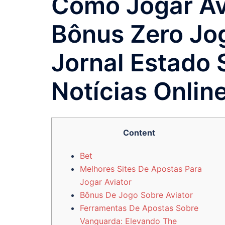
Como Jogar Avi
Bônus Zero Jo
Jornal Estado 
Notícias Onlin
Content
Bet
Melhores Sites De Apostas Para
Jogar Aviator
Bônus De Jogo Sobre Aviator
Ferramentas De Apostas Sobre
Vanguarda: Elevando The