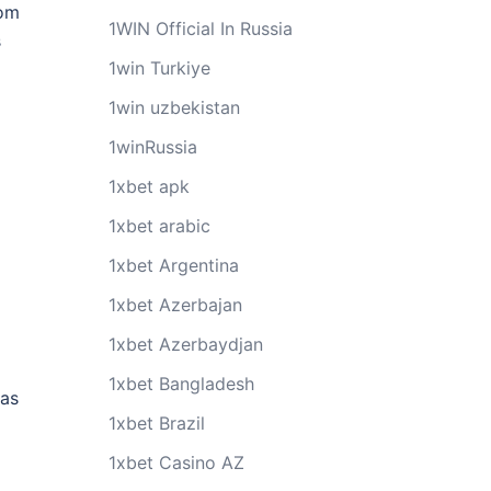
com
1WIN Official In Russia
s
1win Turkiye
1win uzbekistan
1winRussia
1xbet apk
1xbet arabic
1xbet Argentina
1xbet Azerbajan
o
1xbet Azerbaydjan
1xbet Bangladesh
das
1xbet Brazil
1xbet Casino AZ