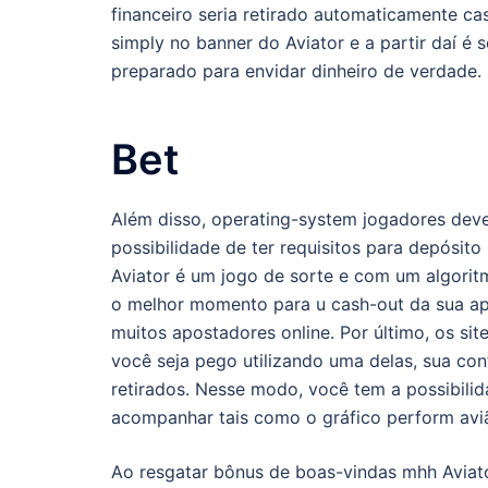
financeiro seria retirado automaticamente ca
simply no banner do Aviator e a partir daí é 
preparado para envidar dinheiro de verdade.
Bet
Além disso, operating-system jogadores dev
possibilidade de ter requisitos para depósito
Aviator é um jogo de sorte e com um algorit
o melhor momento para u cash-out da sua apo
muitos apostadores online. Por último, os si
você seja pego utilizando uma delas, sua co
retirados. Nesse modo, você tem a possibili
acompanhar tais como o gráfico perform avi
Ao resgatar bônus de boas-vindas mhh Aviato