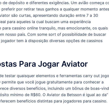
mo de depósito e diferentes exigências. Um avião começa 
e preferir por retirar teus ganhos a qualquer momento ante
viator são curtas, apresentando duração entre 7 a 30
eal para aqueles la cual buscam uma experiência
 para cassino online tranquilo, mas emocionante, os quais
m nosso país. Com some sort of possibilidade de buscar
o jogador tem à disposição diversas opções de cassinos
stas Para Jogar Aviator
de testar quaisquer elementos e ferramentas carry out jog
 permite que você jogue gratuitamente para conhecer a
erece diversos benefícios, incluindo um bônus de boas-vin
sito mínimo de R$60. O Aviator da Betsson é igual ao da”
erecem benefícios distintas para jogadores para cassino.