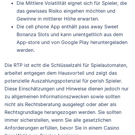
Die Mittlere Volatilität eignet sich für Spieler, die
das gewisses Risiko eingehen möchten und
Gewinne in mittlerer Höhe erwarten.
Die cell phone App enthält pass away Sweet
Bonanza Slots und kann unentgeltlich aus dem
App-store und von Google Play heruntergeladen
werden.
Die RTP ist echt die Schlüsselzahl für Spielautomaten,
arbeitet entgegen dem Hausvorteil und zeigt das
potenzielle Auszahlungspotenzial für perish Spieler.
Diese Einschätzungen und Hinweise dienen jedoch nur
zu allgemeinen Informationszwecken sowie sollten
nicht als Rechtsberatung ausgelegt oder aber als
Rechtsgrundlage herangezogen werden. Sie sollten
immer sicherstellen, wenn Sie alle gesetzlichen
Anforderungen erfüllen, bevor Sie in einem Casino