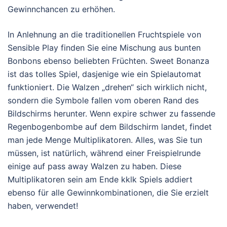
Gewinnchancen zu erhöhen.
In Anlehnung an die traditionellen Fruchtspiele von
Sensible Play finden Sie eine Mischung aus bunten
Bonbons ebenso beliebten Früchten. Sweet Bonanza
ist das tolles Spiel, dasjenige wie ein Spielautomat
funktioniert. Die Walzen „drehen“ sich wirklich nicht,
sondern die Symbole fallen vom oberen Rand des
Bildschirms herunter. Wenn expire schwer zu fassende
Regenbogenbombe auf dem Bildschirm landet, findet
man jede Menge Multiplikatoren. Alles, was Sie tun
müssen, ist natürlich, während einer Freispielrunde
einige auf pass away Walzen zu haben. Diese
Multiplikatoren sein am Ende kklk Spiels addiert
ebenso für alle Gewinnkombinationen, die Sie erzielt
haben, verwendet!