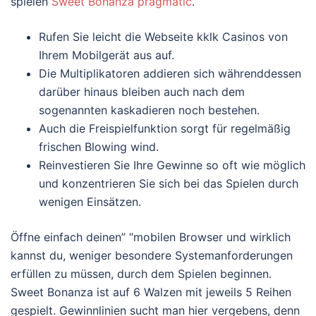
spielen
Sweet Bonanza pragmatic
.
Rufen Sie leicht die Webseite kklk Casinos von
Ihrem Mobilgerät aus auf.
Die Multiplikatoren addieren sich währenddessen
darüber hinaus bleiben auch nach dem
sogenannten kaskadieren noch bestehen.
Auch die Freispielfunktion sorgt für regelmäßig
frischen Blowing wind.
Reinvestieren Sie Ihre Gewinne so oft wie möglich
und konzentrieren Sie sich bei das Spielen durch
wenigen Einsätzen.
Öffne einfach deinen” “mobilen Browser und wirklich
kannst du, weniger besondere Systemanforderungen
erfüllen zu müssen, durch dem Spielen beginnen.
Sweet Bonanza ist auf 6 Walzen mit jeweils 5 Reihen
gespielt. Gewinnlinien sucht man hier vergebens, denn