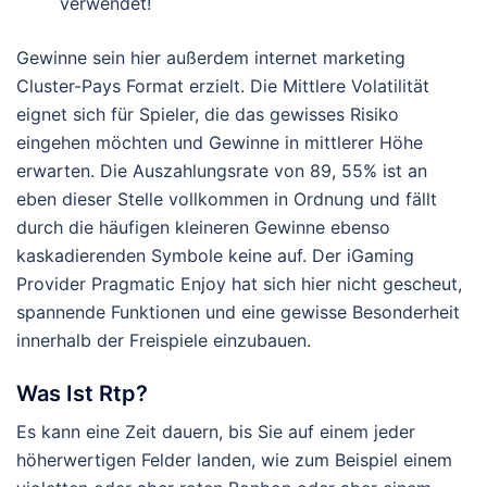
verwendet!
Gewinne sein hier außerdem internet marketing
Cluster-Pays Format erzielt. Die Mittlere Volatilität
eignet sich für Spieler, die das gewisses Risiko
eingehen möchten und Gewinne in mittlerer Höhe
erwarten. Die Auszahlungsrate von 89, 55% ist an
eben dieser Stelle vollkommen in Ordnung und fällt
durch die häufigen kleineren Gewinne ebenso
kaskadierenden Symbole keine auf. Der iGaming
Provider Pragmatic Enjoy hat sich hier nicht gescheut,
spannende Funktionen und eine gewisse Besonderheit
innerhalb der Freispiele einzubauen.
Was Ist Rtp?
Es kann eine Zeit dauern, bis Sie auf einem jeder
höherwertigen Felder landen, wie zum Beispiel einem