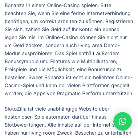
Bonanza in einem Online-Casino spielen. Bitte
beachten Sie, wenn Sie eine fermo Internetverbindung
benötigen, um korrekt arbeiten zu können. Registrieren
Sie sich, zahlen Sie Geld auf Ihr Konto ein ebenso
legen Sie mis. Im Online-Casino können Sie nicht nur
um Geld zocken, sondern auch living area Demo-
Modus ausprobieren. Das Spiel enthält außerdem
Bonussymbole und Features wie Multiplikatoren,
Freispiele und die Möglichkeit, eine Bonusrunde zu
bestellen. Sweet Bonanza ist echt ein beliebtes Online-
Casino-Spiel und kann bei vielen Plattformen gespielt
werden, die Apps von Pragmatic Perform unterstützen.
SlotoZilla ist viele unabhängige Website über
kostenlosen Spielautomaten darüber hinaus
Slotbewertungen. Alle Inhalte auf der Internet site
haben nur living room Zweck, Besucher zu unterhalten