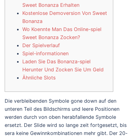
Sweet Bonanza Erhalten
Kostenlose Demoversion Von Sweet
Bonanza
Wo Koennte Man Das Online-spiel
Sweet Bonanza Zocken?
Der Spielverlauf
Spiel-informationen
Laden Sie Das Bonanza-spiel
Herunter Und Zocken Sie Um Geld
Ähnliche Slots
Die verbleibenden Symbole gone down auf den
unteren Teil des Bildschirms und leere Positionen
werden durch von oben herabfallende Symbole
ersetzt. Der Slide wird so lange zeit fortgesetzt, bis
sera keine Gewinnkombinationen mehr gibt. Der 20-