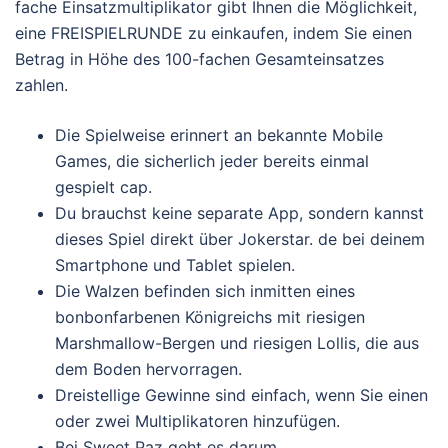
fache Einsatzmultiplikator gibt Ihnen die Möglichkeit,
eine FREISPIELRUNDE zu einkaufen, indem Sie einen
Betrag in Höhe des 100-fachen Gesamteinsatzes
zahlen.
Die Spielweise erinnert an bekannte Mobile
Games, die sicherlich jeder bereits einmal
gespielt cap.
Du brauchst keine separate App, sondern kannst
dieses Spiel direkt über Jokerstar. de bei deinem
Smartphone und Tablet spielen.
Die Walzen befinden sich inmitten eines
bonbonfarbenen Königreichs mit riesigen
Marshmallow-Bergen und riesigen Lollis, die aus
dem Boden hervorragen.
Dreistellige Gewinne sind einfach, wenn Sie einen
oder zwei Multiplikatoren hinzufügen.
Bei Sweet Paz geht es darum,