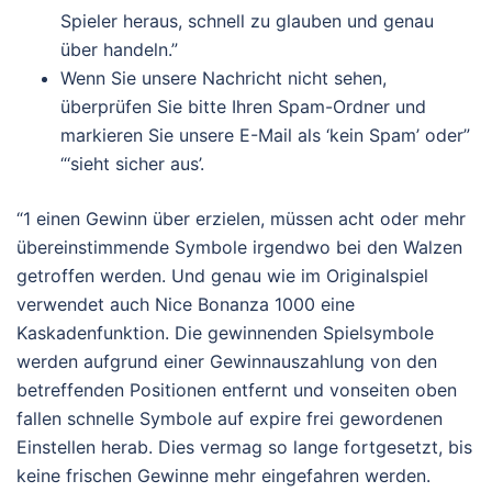
Spieler heraus, schnell zu glauben und genau
über handeln.”
Wenn Sie unsere Nachricht nicht sehen,
überprüfen Sie bitte Ihren Spam-Ordner und
markieren Sie unsere E-Mail als ‘kein Spam’ oder”
“‘sieht sicher aus’.
“1 einen Gewinn über erzielen, müssen acht oder mehr
übereinstimmende Symbole irgendwo bei den Walzen
getroffen werden. Und genau wie im Originalspiel
verwendet auch Nice Bonanza 1000 eine
Kaskadenfunktion. Die gewinnenden Spielsymbole
werden aufgrund einer Gewinnauszahlung von den
betreffenden Positionen entfernt und vonseiten oben
fallen schnelle Symbole auf expire frei gewordenen
Einstellen herab. Dies vermag so lange fortgesetzt, bis
keine frischen Gewinne mehr eingefahren werden.