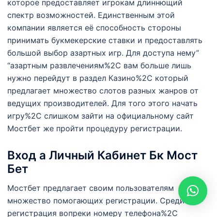
которое предоставляет игрокам длиннющий
спектр возможностей. Единственным этой
компании является её способность стороны
принимать букмекерские ставки и предоставлять
большой выбор азартных игр. Для доступа нему”
“азартным развлечениям%2C вам больше лишь
нужно перейдут в раздел Казино%2C который
предлагает множество слотов разных жанров от
ведущих производителей. Для того этого начать
игру%2C слишком зайти на официальному сайт
Мостбет же пройти процедуру регистрации.
Вход а Личный Кабинет Бк Мост
Бет
Мостбет предлагает своим пользователям
множество помогающих регистрации. Среди их –
регистрация вопреки номеру телефона%2C