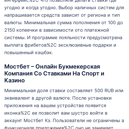
угодно и когда угодно. Выбор наличных систем для
напрашивается средств зависит от региона и тип
валюты. Минимальная сумма пополнения от 100 до
2150 копеечки в зависимости ото платежной
системы. И программе лояльности предусмотрена
выплата фрибетов%2C эксклюзивные подарки и
повышенный кэшбэк.
Мостбет – Онлайн Букмекерская
Компания Со Ставками На Спорт и
Казино
Минимальная доля ставки составляет 500 RUB или
эквивалент в другой валюте. После установки
приложения на вашем устройстве появится
иконка%2C ее позволит вам шустро войти в
аккаунт Мостбет Кз. Пользователи не ограничены а
функционале приложения%2C оно не занимает