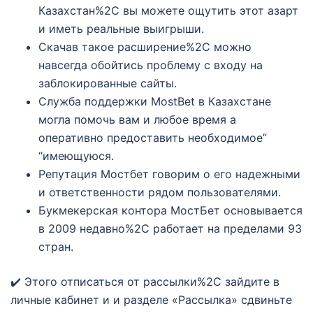
Казахстан%2C вы можете ощутить этот азарт
и иметь реальные выигрыши.
Скачав такое расширение%2C можно
навсегда обойтись проблему с входу на
заблокированные сайты.
Служба поддержки MostBet в Казахстане
могла помочь вам и любое время а
оперативно предоставить необходимое”
“имеющуюся.
Репутация Мостбет говорим о его надежными
и ответственности рядом пользователями.
Букмекерская контора МостБет основывается
в 2009 недавно%2C работает на пределами 93
стран.
✔️ Этого отписаться от рассылки%2C зайдите в
личные кабинет и и разделе «Рассылка» сдвиньте