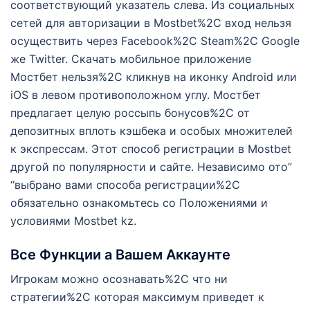
соответствующий указатель слева. Из социальных
сетей для авторизации в Mostbet%2C вход нельзя
осуществить через Facebook%2C Steam%2C Google
же Twitter. Скачать мобильное приложение
Мостбет нельзя%2C кликнув на иконку Android или
iOS в левом противоположном углу. Мостбет
предлагает целую россыпь бонусов%2C от
депозитных вплоть кэшбека и особых множителей
к экспрессам. Этот способ регистрации в Mostbet
другой по популярности и сайте. Независимо ото”
“выбрано вами способа регистрации%2C
обязательно ознакомьтесь со Положениями и
условиями Mostbet kz.
Все Функции а Вашем Аккаунте
Игрокам можно осознавать%2C что ни
стратегии%2C которая максимум приведет к