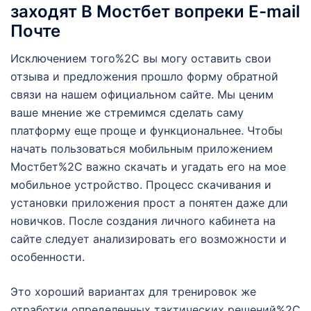
заходят В Мостбет вопреки E-mail
Почте
Исключением того%2C вы могу оставить свои
отзыва и предложения прошло форму обратной
связи на нашем официальном сайте. Мы ценим
ваше мнение же стремимся сделать саму
платформу еще проще и функциональнее. Чтобы
начать пользоваться мобильным приложением
Мостбет%2C важно скачать и угадать его на мое
мобильное устройство. Процесс скачивания и
установки приложения прост а понятен даже дли
новичков. После создания личного кабинета на
сайте следует анализировать его возможности и
особенности.
Это хороший вариантах для тренировок же
отработки определенных тактических решений%2C