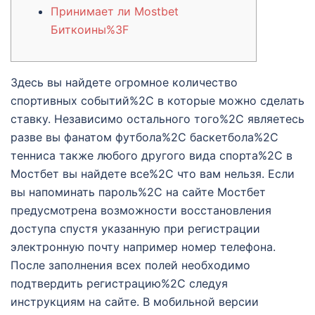
Принимает ли Mostbet
Биткоины%3F
Здесь вы найдете огромное количество
спортивных событий%2C в которые можно сделать
ставку. Независимо остального того%2C являетесь
разве вы фанатом футбола%2C баскетбола%2C
тенниса также любого другого вида спорта%2C в
Мостбет вы найдете все%2C что вам нельзя. Если
вы напоминать пароль%2C на сайте Мостбет
предусмотрена возможности восстановления
доступа спустя указанную при регистрации
электронную почту например номер телефона.
После заполнения всех полей необходимо
подтвердить регистрацию%2C следуя
инструкциям на сайте. В мобильной версии