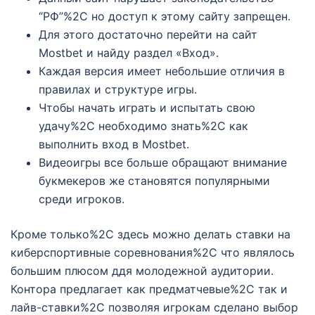
“РФ”%2C но доступ к этому сайту запрещен.
Для этого достаточно перейти на сайт
Mostbet и найду раздел «Вход».
Каждая версия имеет небольшие отличия в
правилах и структуре игры.
Чтобы начать играть и испытать свою
удачу%2C необходимо знать%2C как
выполнить вход в Mostbet.
Видеоигры все больше обращают внимание
букмекеров же становятся популярными
среди игроков.
Кроме только%2C здесь можно делать ставки на
киберспортивные соревнования%2C что являлось
большим плюсом ддя молодежной аудитории.
Контора предлагает как предматчевые%2C так и
лайв-ставки%2C позволяя игрокам сделано выбор