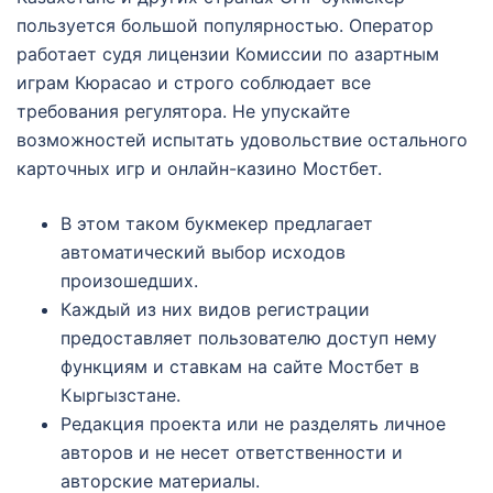
пользуется большой популярностью. Оператор
работает судя лицензии Комиссии по азартным
играм Кюрасао и строго соблюдает все
требования регулятора. Не упускайте
возможностей испытать удовольствие остального
карточных игр и онлайн-казино Мостбет.
В этом таком букмекер предлагает
автоматический выбор исходов
произошедших.
Каждый из них видов регистрации
предоставляет пользователю доступ нему
функциям и ставкам на сайте Мостбет в
Кыргызстане.
Редакция проекта или не разделять личное
авторов и не несет ответственности и
авторские материалы.