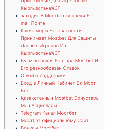
Приложение Для Игроков из
Кыргызстана%3F
заходит В Мостбет вопреки E-
mail Почте
Какие меры Безопасности
Принимает Mostbet Для Защиты
Данных Игроков Из
Кыргызстана%3F
Букмекерская Контора Mostbet И
Его разнообразен Ставок
Служба поддержки
Вход в Личный Кабинет Бк Мост
Бет
Қазақстанның Mostbet Бонустары
Мен Акциялары
Telegram Канал Мостбет
Мостбет официальному Сайт
Бонусы Мостбет