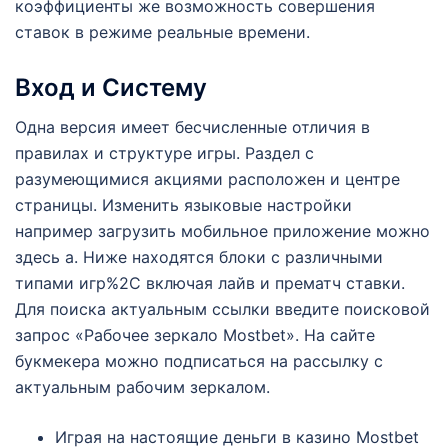
коэффициенты же возможность совершения
ставок в режиме реальные времени.
Вход и Систему
Одна версия имеет бесчисленные отличия в
правилах и структуре игры. Раздел с
разумеющимися акциями расположен и центре
страницы. Изменить языковые настройки
например загрузить мобильное приложение можно
здесь а. Ниже находятся блоки с различными
типами игр%2C включая лайв и прематч ставки.
Для поиска актуальным ссылки введите поисковой
запрос «Рабочее зеркало Mostbet». На сайте
букмекера можно подписаться на рассылку с
актуальным рабочим зеркалом.
Играя на настоящие деньги в казино Mostbet