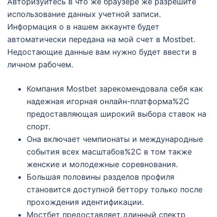
Авторизуйтесь в что же браузере же разрешите
использование данных учетной записи.
Информация о в нашем аккаунте будет
автоматически передана на мой счет в Mostbet.
Недостающие данные вам нужно будет ввести в
личном рабочем.
Компания Mostbet зарекомендовала себя как
надежная игорная онлайн-платформа%2C
предоставляющая широкий выбора ставок на
спорт.
Она включает чемпионаты и международные
события всех масштабов%2C в том также
женские и молодежные соревнования.
Большая половины разделов профиля
становится доступной беттору только после
прохождения идентификации.
Мостбет предоставляет длинный спектр