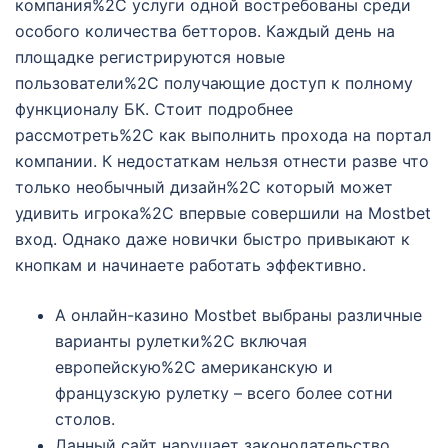
компания%2C услуги одной востребованы среди
особого количества бетторов. Каждый день на
площадке регистрируются новые
пользователи%2C получающие доступ к полному
функционалу БК. Стоит подробнее
рассмотреть%2C как выполнить прохода на портал
компании. К недостаткам нельзя отнести разве что
только необычный дизайн%2C который может
удивить игрока%2C впервые совершили на Mostbet
вход. Однако даже новички быстро привыкают к
кнопкам и начинаете работать эффективно.
А онлайн-казино Mostbet выбраны различные
варианты рулетки%2C включая
европейскую%2C американскую и
французскую рулетку – всего более сотни
столов.
Данный сайт нарушает законодательство