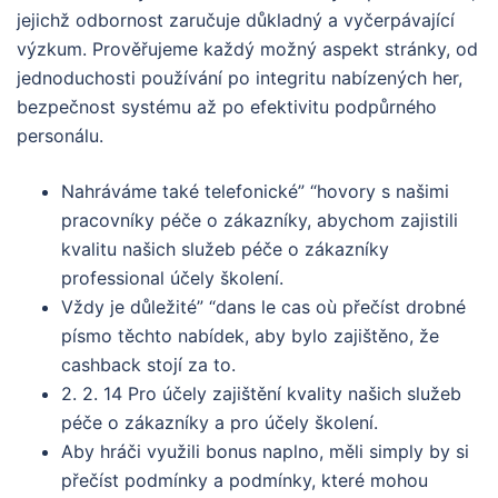
jejichž odbornost zaručuje důkladný a vyčerpávající
výzkum. Prověřujeme každý možný aspekt stránky, od
jednoduchosti používání po integritu nabízených her,
bezpečnost systému až po efektivitu podpůrného
personálu.
Nahráváme také telefonické” “hovory s našimi
pracovníky péče o zákazníky, abychom zajistili
kvalitu našich služeb péče o zákazníky
professional účely školení.
Vždy je důležité” “dans le cas où přečíst drobné
písmo těchto nabídek, aby bylo zajištěno, že
cashback stojí za to.
2. 2. 14 Pro účely zajištění kvality našich služeb
péče o zákazníky a pro účely školení.
Aby hráči využili bonus naplno, měli simply by si
přečíst podmínky a podmínky, které mohou