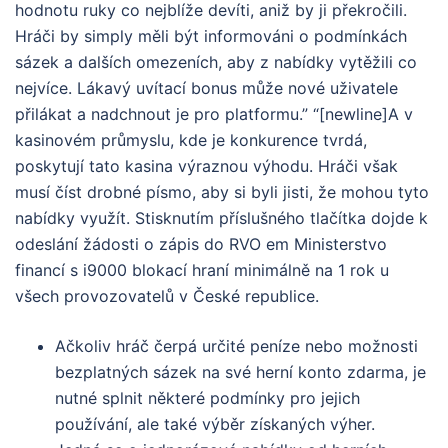
hodnotu ruky co nejblíže devíti, aniž by ji překročili.
Hráči by simply měli být informováni o podmínkách
sázek a dalších omezeních, aby z nabídky vytěžili co
nejvíce. Lákavý uvítací bonus může nové uživatele
přilákat a nadchnout je pro platformu.” “[newline]A v
kasinovém průmyslu, kde je konkurence tvrdá,
poskytují tato kasina výraznou výhodu. Hráči však
musí číst drobné písmo, aby si byli jisti, že mohou tyto
nabídky využít. Stisknutím příslušného tlačítka dojde k
odeslání žádosti o zápis do RVO em Ministerstvo
financí s i9000 blokací hraní minimálně na 1 rok u
všech provozovatelů v České republice.
Ačkoliv hráč čerpá určité peníze nebo možnosti
bezplatných sázek na své herní konto zdarma, je
nutné splnit některé podmínky pro jejich
používání, ale také výběr získaných výher.