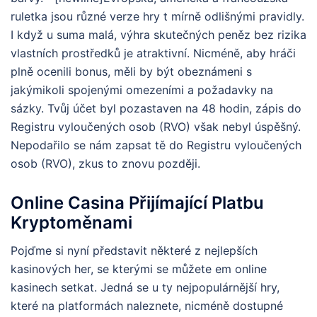
ruletka jsou různé verze hry t mírně odlišnými pravidly.
I když u suma malá, výhra skutečných peněz bez rizika
vlastních prostředků je atraktivní. Nicméně, aby hráči
plně ocenili bonus, měli by být obeznámeni s
jakýmikoli spojenými omezeními a požadavky na
sázky. Tvůj účet byl pozastaven na 48 hodin, zápis do
Registru vyloučených osob (RVO) však nebyl úspěšný.
Nepodařilo se nám zapsat tě do Registru vyloučených
osob (RVO), zkus to znovu později.
Online Casina Přijímající Platbu
Kryptoměnami
Pojďme si nyní představit některé z nejlepších
kasinových her, se kterými se můžete em online
kasinech setkat. Jedná se u ty nejpopulárnější hry,
které na platformách naleznete, nicméně dostupné