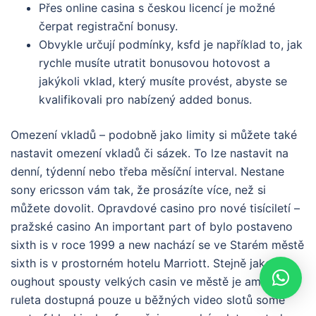
Přes online casina s českou licencí je možné
čerpat registrační bonusy.
Obvykle určují podmínky, ksfd je například to, jak
rychle musíte utratit bonusovou hotovost a
jakýkoli vklad, který musíte provést, abyste se
kvalifikovali pro nabízený added bonus.
Omezení vkladů – podobně jako limity si můžete také
nastavit omezení vkladů či sázek. To lze nastavit na
denní, týdenní nebo třeba měsíční interval. Nestane
sony ericsson vám tak, že prosázíte více, než si
můžete dovolit. Opravdové casino pro nové tisíciletí –
pražské casino An important part of bylo postaveno
sixth is v roce 1999 a new nachází se ve Starém městě
sixth is v prostorném hotelu Marriott. Stejně jako
oughout spousty velkých casin ve městě je americká
ruleta dostupná pouze u běžných video slotů some