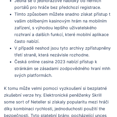
Jedná se o jednorázové nabídky od herních
portálů pro hráče bez předchozí registrace.
Tímto způsobem můžete snadno získat přístup t
vašim oblíbeným kasinovým hrám na mobilním
zařízení, s výhodou lepšího uživatelského
rozhraní a dalších funkcí, které mobilní aplikace
často nabízí.
V případě neshod jsou tyto archivy zpřístupněny
třetí straně, která nezávisle rozhodne.
Česká online casina 2023 nabízí přístup k
stránkám se zásadami zodpovědného hraní mhh
svých platformách.
K tomu může velmi pomoci vyzkoušení si bezplatné
zkušební verze hry. Elektronické peněženky Skrill
some sort of Neteller si získaly popularitu mezi hráči
díky kombinaci rychlosti, jednoduchosti použití the
bezpečnosti. Tyto platební brány, pocházející unces