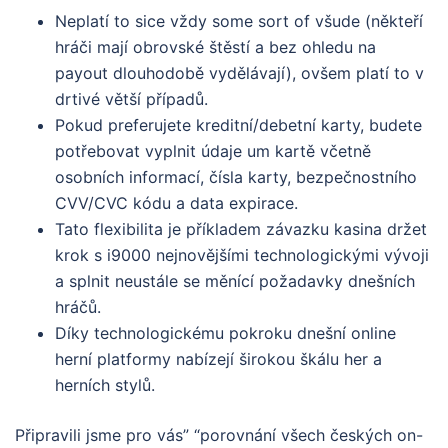
Neplatí to sice vždy some sort of všude (někteří
hráči mají obrovské štěstí a bez ohledu na
payout dlouhodobě vydělávají), ovšem platí to v
drtivé větší případů.
Pokud preferujete kreditní/debetní karty, budete
potřebovat vyplnit údaje um kartě včetně
osobních informací, čísla karty, bezpečnostního
CVV/CVC kódu a data expirace.
Tato flexibilita je příkladem závazku kasina držet
krok s i9000 nejnovějšími technologickými vývoji
a splnit neustále se měnící požadavky dnešních
hráčů.
Díky technologickému pokroku dnešní online
herní platformy nabízejí širokou škálu her a
herních stylů.
Připravili jsme pro vás” “porovnání všech českých on-