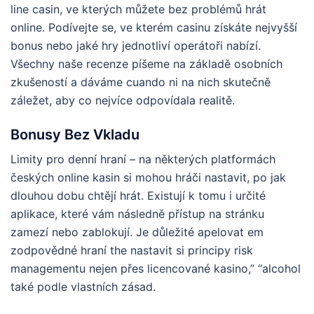
line casin, ve kterých můžete bez problémů hrát
online. Podívejte se, ve kterém casinu získáte nejvyšší
bonus nebo jaké hry jednotliví operátoři nabízí.
Všechny naše recenze píšeme na základě osobních
zkušeností a dáváme cuando ni na nich skutečně
záležet, aby co nejvíce odpovídala realitě.
Bonusy Bez Vkladu
Limity pro denní hraní – na některých platformách
českých online kasin si mohou hráči nastavit, po jak
dlouhou dobu chtějí hrát. Existují k tomu i určité
aplikace, které vám následně přístup na stránku
zamezí nebo zablokují. Je důležité apelovat em
zodpovědné hraní the nastavit si principy risk
managementu nejen přes licencované kasino,” “alcohol
také podle vlastních zásad.