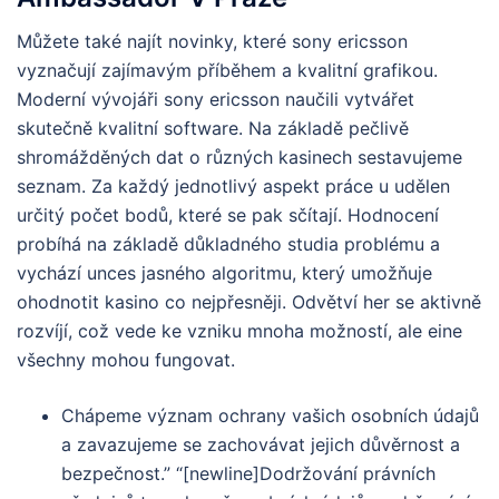
Můžete také najít novinky, které sony ericsson
vyznačují zajímavým příběhem a kvalitní grafikou.
Moderní vývojáři sony ericsson naučili vytvářet
skutečně kvalitní software. Na základě pečlivě
shromážděných dat o různých kasinech sestavujeme
seznam. Za každý jednotlivý aspekt práce u udělen
určitý počet bodů, které se pak sčítají. Hodnocení
probíhá na základě důkladného studia problému a
vychází unces jasného algoritmu, který umožňuje
ohodnotit kasino co nejpřesněji. Odvětví her se aktivně
rozvíjí, což vede ke vzniku mnoha možností, ale eine
všechny mohou fungovat.
Chápeme význam ochrany vašich osobních údajů
a zavazujeme se zachovávat jejich důvěrnost a
bezpečnost.” “[newline]Dodržování právních