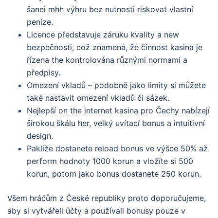
šanci mhh výhru bez nutnosti riskovat vlastní
peníze.
Licence představuje záruku kvality a new
bezpečnosti, což znamená, že činnost kasina je
řízena the kontrolována různými normami a
předpisy.
Omezení vkladů – podobně jako limity si můžete
také nastavit omezení vkladů či sázek.
Nejlepší on the internet kasina pro Čechy nabízejí
širokou škálu her, velký uvítací bonus a intuitivní
design.
Pakliže dostanete reload bonus ve výšce 50% až
perform hodnoty 1000 korun a vložíte si 500
korun, potom jako bonus dostanete 250 korun.
Všem hráčům z České republiky proto doporučujeme,
aby si vytvářeli účty a používali bonusy pouze v