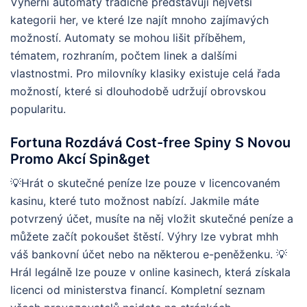
Výherní automaty tradičně představují největší
kategorii her, ve které lze najít mnoho zajímavých
možností. Automaty se mohou lišit příběhem,
tématem, rozhraním, počtem linek a dalšími
vlastnostmi. Pro milovníky klasiky existuje celá řada
možností, které si dlouhodobě udržují obrovskou
popularitu.
Fortuna Rozdává Cost-free Spiny S Novou
Promo Akcí Spin&get
💡Hrát o skutečné peníze lze pouze v licencovaném
kasinu, které tuto možnost nabízí. Jakmile máte
potvrzený účet, musíte na něj vložit skutečné peníze a
můžete začít pokoušet štěstí. Výhry lze vybrat mhh
váš bankovní účet nebo na některou e-peněženku. 💡
Hrál legálně lze pouze v online kasinech, která získala
licenci od ministerstva financí. Kompletní seznam