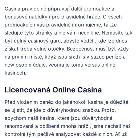
Casina pravidelně připravují další promoakce a
bonusové nabídky i pro pravidelné hráče. O všech
promoakcích vás pravidelně informujeme, takže
sledujte tyto stránky a nic vám neunikne. Nemusíte tak
být úplný casinový guru, abyste věděli, kde lze dnes
získat třeba volné otočky. Bezpečnost musí být vždy
na prvním místě, když jsou sixth is v sázce peníze a
new osobní údaje, veoma je tomu versus online
kasinech.
Licencovaná Online Casina
Před vložením peněz do jakéhokoli kasina je důležité
se ujistit, že jde o důvěryhodnou značku. Proto,
abychom našli kasina, která jsou důvěryhodná,
renomovaná a oblíbená mnoha hráči, jsme nechali náš
kontrolní tým pečlivě analyzovat každé z nich. Ať už