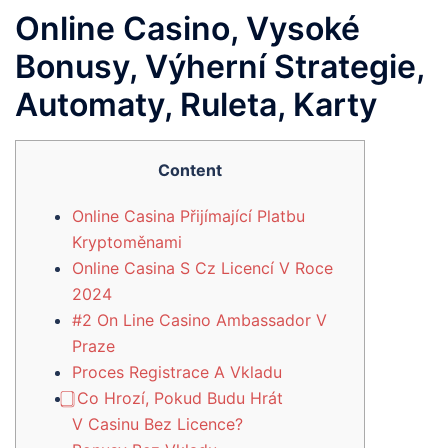
Online Casino, Vysoké
Bonusy, Výherní Strategie,
Automaty, Ruleta, Karty
Content
Online Casina Přijímající Platbu
Kryptoměnami
Online Casina S Cz Licencí V Roce
2024
#2 On Line Casino Ambassador V
Praze
Proces Registrace A Vkladu
⃣ Co Hrozí, Pokud Budu Hrát
V Casinu Bez Licence?