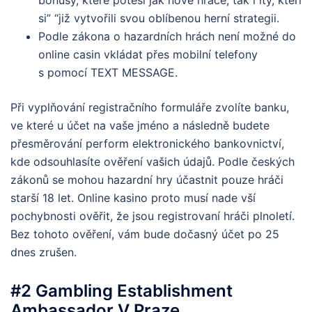
si” “již vytvořili svou oblíbenou herní strategii.
Podle zákona o hazardních hrách není možné do
online casin vkládat přes mobilní telefony
s pomocí TEXT MESSAGE.
Při vyplňování registračního formuláře zvolíte banku,
ve které u účet na vaše jméno a následně budete
přesměrování perform elektronického bankovnictví,
kde odsouhlasíte ověření vašich údajů. Podle českých
zákonů se mohou hazardní hry účastnit pouze hráči
starší 18 let. Online kasino proto musí nade vší
pochybnosti ověřit, že jsou registrovaní hráči plnoletí.
Bez tohoto ověření, vám bude dočasný účet po 25
dnes zrušen.
#2 Gambling Establishment
Ambassador V Praze