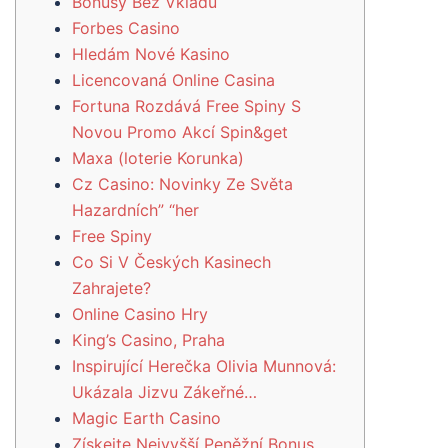
Bonusy Bez Vkladu
Forbes Casino
Hledám Nové Kasino
Licencovaná Online Casina
Fortuna Rozdává Free Spiny S
Novou Promo Akcí Spin&get
Maxa (loterie Korunka)
Cz Casino: Novinky Ze Světa
Hazardních” “her
Free Spiny
Co Si V Českých Kasinech
Zahrajete?
Online Casino Hry
King’s Casino, Praha
Inspirující Herečka Olivia Munnová:
Ukázala Jizvu Zákeřné…
Magic Earth Casino
Získejte Nejvyšší Peněžní Bonus