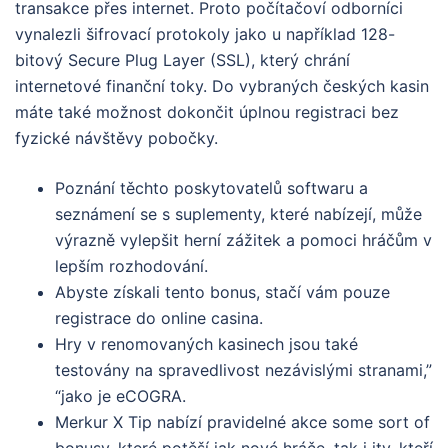
transakce přes internet. Proto počítačoví odborníci
vynalezli šifrovací protokoly jako u například 128-
bitový Secure Plug Layer (SSL), který chrání
internetové finanční toky. Do vybraných českých kasin
máte také možnost dokončit úplnou registraci bez
fyzické návštěvy pobočky.
Poznání těchto poskytovatelů softwaru a
seznámení se s suplementy, které nabízejí, může
výrazně vylepšit herní zážitek a pomoci hráčům v
lepším rozhodování.
Abyste získali tento bonus, stačí vám pouze
registrace do online casina.
Hry v renomovaných kasinech jsou také
testovány na spravedlivost nezávislými stranami,”
“jako je eCOGRA.
Merkur X Tip nabízí pravidelné akce some sort of
bonusy, které potěší jak nové hráče, tak i ity, kteří