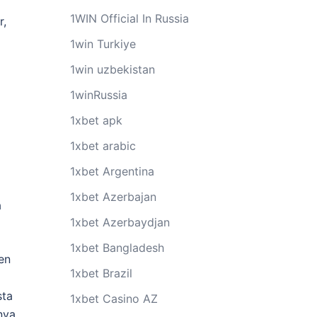
1WIN Official In Russia
r,
1win Turkiye
1win uzbekistan
1winRussia
1xbet apk
1xbet arabic
1xbet Argentina
1xbet Azerbajan
a
1xbet Azerbaydjan
1xbet Bangladesh
en
1xbet Brazil
sta
1xbet Casino AZ
nya