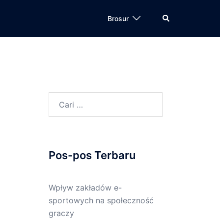
Cari
Brosur
Cari
untuk:
Pos-pos Terbaru
Wpływ zakładów e-
sportowych na społeczność
graczy