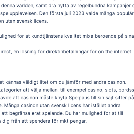
 denna världen, samt dra nytta av regelbundna kampanjer 
 spelupplevelsen. Den första juli 2023 valde många populä
on utan svensk licens.
lighed for at kundtjänstens kvalitet mixa beroende på sina
rect, en lösning för direktinbetalningar för on the internet
t kännas väldigt litet om du jämför med andra casinon.
egorier att välja mellan, till exempel casino, slots, bords
vde att casinon måste knyta Spelpaus till sin sajt sitter på
re. Många casinon utan svensk licens har istället andra
att begränsa erat spelande. Du har mulighed for at till
a dig från att spendera för mkt pengar.