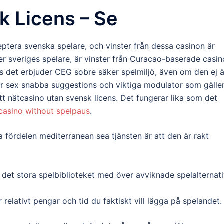
k Licens – Se
ptera svenska spelare, och vinster från dessa casinon är
ter sveriges spelare, är vinster från Curacao-baserade casi
ots det erbjuder CEG sobre säker spelmiljö, även om den ej ä
 är sex snabba suggestions och viktiga modulator som gälle
tt nätcasino utan svensk licens. Det fungerar lika som det
casino without spelpaus
.
ra fördelen mediterranean sea tjänsten är att den är rakt
är det stora spelbiblioteket med över avviknade spelalternat
 relativt pengar och tid du faktiskt vill lägga på spelandet.