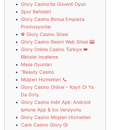
Glory Casino’da Güvenli Oyun
Spor Bahisleri
Glory Casino Bonus Empieza
Promosyonlar
⚽️ Glory Casino Sitesi
Glory Casino Resmi Web Sitesi 🎰
Glory Online Casino Türkiye 👑
Bêtisier Inceleme
Masa Oyunları
“Beauty Casino
Müşteri Hizmetleri 📞
Glory Casino Online – Kayıt Ol Ya
Da Giriş
Glory Casino Indir Apk: Android
Iphone App & Ios Versiyonu
Glory Casino Müşteri Hizmetleri
Canlı Casino Glory 🎲