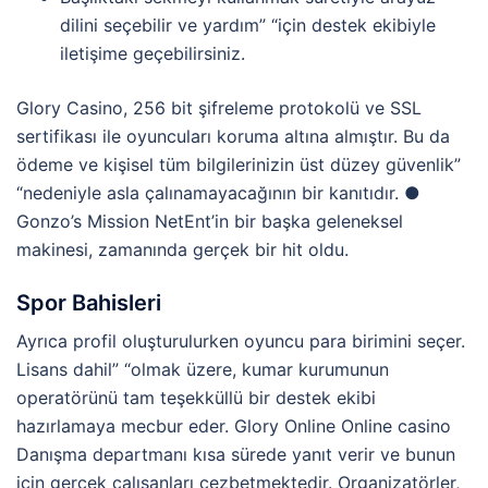
dilini seçebilir ve yardım” “için destek ekibiyle
iletişime geçebilirsiniz.
Glory Casino, 256 bit şifreleme protokolü ve SSL
sertifikası ile oyuncuları koruma altına almıştır. Bu da
ödeme ve kişisel tüm bilgilerinizin üst düzey güvenlik”
“nedeniyle asla çalınamayacağının bir kanıtıdır. ●
Gonzo’s Mission NetEnt’in bir başka geleneksel
makinesi, zamanında gerçek bir hit oldu.
Spor Bahisleri
Ayrıca profil oluşturulurken oyuncu para birimini seçer.
Lisans dahil” “olmak üzere, kumar kurumunun
operatörünü tam teşekküllü bir destek ekibi
hazırlamaya mecbur eder. Glory Online Online casino
Danışma departmanı kısa sürede yanıt verir ve bunun
için gerçek çalışanları cezbetmektedir. Organizatörler,