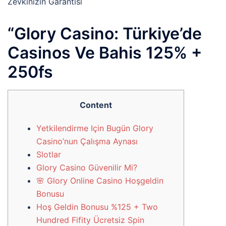
Zevkinizin Garantisi
“Glory Casino: Türkiye’de
Casinos Ve Bahis 125% +
250fs
Content
Yetkilendirme Için Bugün Glory
Casino’nun Çalışma Aynası
Slotlar
Glory Casino Güvenilir Mi?
🌸 Glory Online Casino Hoşgeldin
Bonusu
Hoş Geldin Bonusu %125 + Two
Hundred Fifity Ücretsiz Spin