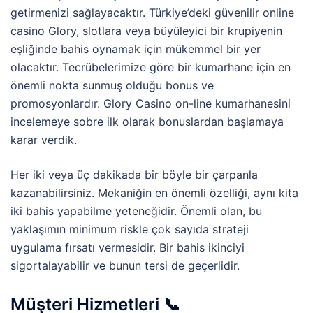
getirmenizi sağlayacaktır. Türkiye’deki güvenilir online
casino Glory, slotlara veya büyüleyici bir krupiyenin
eşliğinde bahis oynamak için mükemmel bir yer
olacaktır. Tecrübelerimize göre bir kumarhane için en
önemli nokta sunmuş olduğu bonus ve
promosyonlardır. Glory Casino on-line kumarhanesini
incelemeye sobre ilk olarak bonuslardan başlamaya
karar verdik.
Her iki veya üç dakikada bir böyle bir çarpanla
kazanabilirsiniz. Mekaniğin en önemli özelliği, aynı kita
iki bahis yapabilme yeteneğidir. Önemli olan, bu
yaklaşımın minimum riskle çok sayıda strateji
uygulama fırsatı vermesidir. Bir bahis ikinciyi
sigortalayabilir ve bunun tersi de geçerlidir.
Müşteri Hizmetleri 📞