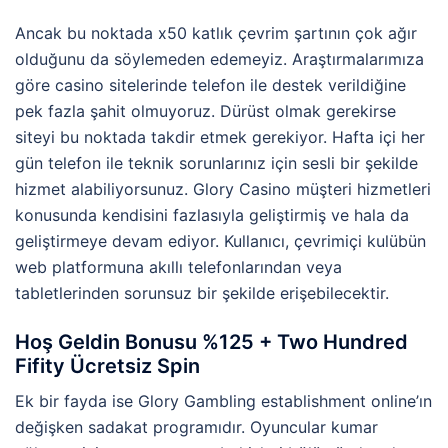
Ancak bu noktada x50 katlık çevrim şartının çok ağır
olduğunu da söylemeden edemeyiz. Araştırmalarımıza
göre casino sitelerinde telefon ile destek verildiğine
pek fazla şahit olmuyoruz. Dürüst olmak gerekirse
siteyi bu noktada takdir etmek gerekiyor. Hafta içi her
gün telefon ile teknik sorunlarınız için sesli bir şekilde
hizmet alabiliyorsunuz. Glory Casino müşteri hizmetleri
konusunda kendisini fazlasıyla geliştirmiş ve hala da
geliştirmeye devam ediyor. Kullanıcı, çevrimiçi kulübün
web platformuna akıllı telefonlarından veya
tabletlerinden sorunsuz bir şekilde erişebilecektir.
Hoş Geldin Bonusu %125 + Two Hundred
Fifity Ücretsiz Spin
Ek bir fayda ise Glory Gambling establishment online’ın
değişken sadakat programıdır. Oyuncular kumar