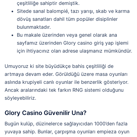
çeşitliliğe sahiptir demiştik.
Sitede sanal balompié, ​​tazı yarışı, skab ve karma
dövüş sanatları dahil tüm popüler disiplinler
bulunmaktadır.
Bu makale üzerinden veya genel olarak ana
sayfamız üzerinden Glory casino giriş yap işlemi
için ihtiyacınız olan adrese ulaşmanız mümkündür.
Umuyoruz ki site büyüdükçe bahis çeşitliliği de
artmaya devam eder. Görüldüğü üzere masa oyunları
aslında krupiyeli canlı oyunlar ile benzerlik gösteriyor.
Ancak aralarındaki tek farkın RNG sistemi olduğunu
söyleyebiliriz.
Glory Casino Güvenilir Una?
Bugün kulüp, düzinelerce sağlayıcıdan 1000’den fazla
yuvaya sahip. Bunlar, çarpışma oyunları empieza oyun