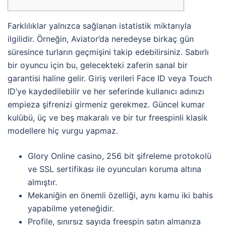
Farklılıklar yalnızca sağlanan istatistik miktarıyla
ilgilidir. Örneğin, Aviator’da neredeyse birkaç gün
süresince turların geçmişini takip edebilirsiniz. Sabırlı
bir oyuncu için bu, gelecekteki zaferin sanal bir
garantisi haline gelir. Giriş verileri Face ID veya Touch
ID’ye kaydedilebilir ve her seferinde kullanıcı adınızı
empieza şifrenizi girmeniz gerekmez. Güncel kumar
kulübü, üç ve beş makaralı ve bir tur freespinli klasik
modellere hiç vurgu yapmaz.
Glory Online casino, 256 bit şifreleme protokolü
ve SSL sertifikası ile oyuncuları koruma altına
almıştır.
Mekaniğin en önemli özelliği, aynı kamu iki bahis
yapabilme yeteneğidir.
Profile, sınırsız sayıda freespin satın almanıza