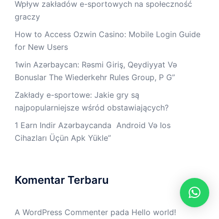
Wpływ zakładów e-sportowych na społeczność
graczy
How to Access Ozwin Casino: Mobile Login Guide
for New Users
1win Azərbaycan: Rəsmi Giriş, Qeydiyyat Və
Bonuslar The Wiederkehr Rules Group, P G”
Zakłady e-sportowe: Jakie gry są
najpopularniejsze wśród obstawiających?
1 Earn Indir Azərbaycanda ️ Android Və Ios
Cihazları Üçün Apk Yüklе”
Komentar Terbaru
A WordPress Commenter
pada
Hello world!