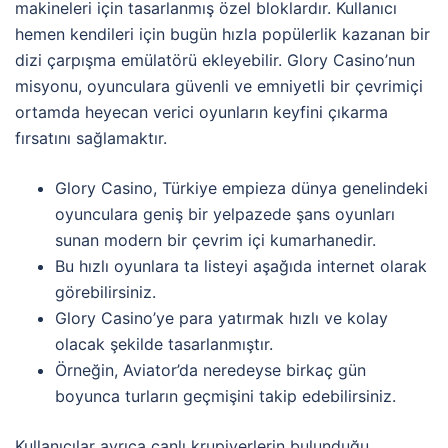
makineleri için tasarlanmış özel bloklardır. Kullanıcı
hemen kendileri için bugün hızla popülerlik kazanan bir
dizi çarpışma emülatörü ekleyebilir. Glory Casino’nun
misyonu, oyunculara güvenli ve emniyetli bir çevrimiçi
ortamda heyecan verici oyunların keyfini çıkarma
fırsatını sağlamaktır.
Glory Casino, Türkiye empieza dünya genelindeki
oyunculara geniş bir yelpazede şans oyunları
sunan modern bir çevrim içi kumarhanedir.
Bu hızlı oyunlara ta listeyi aşağıda internet olarak
görebilirsiniz.
Glory Casino’ye para yatırmak hızlı ve kolay
olacak şekilde tasarlanmıştır.
Örneğin, Aviator’da neredeyse birkaç gün
boyunca turların geçmişini takip edebilirsiniz.
Kullanıcılar ayrıca canlı krupiyerlerin bulunduğu