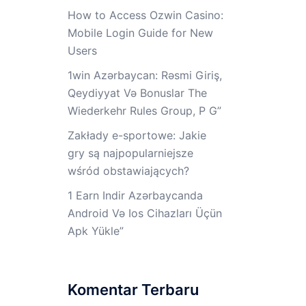
How to Access Ozwin Casino:
Mobile Login Guide for New
Users
1win Azərbaycan: Rəsmi Giriş,
Qeydiyyat Və Bonuslar The
Wiederkehr Rules Group, P G”
Zakłady e-sportowe: Jakie
gry są najpopularniejsze
wśród obstawiających?
1 Earn Indir Azərbaycanda ️
Android Və Ios Cihazları Üçün
Apk Yüklе”
Komentar Terbaru