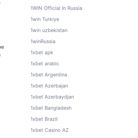
о
1WIN Official In Russia
1win Turkiye
1win uzbekistan
1winRussia
не
1xbet apk
е
1xbet arabic
1xbet Argentina
1xbet Azerbajan
1xbet Azerbaydjan
1xbet Bangladesh
1xbet Brazil
1xbet Casino AZ