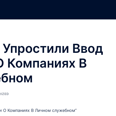
y Упростили Ввод
 Компаниях В
ебном
IZED
ии О Компаниях В Личном служебном”