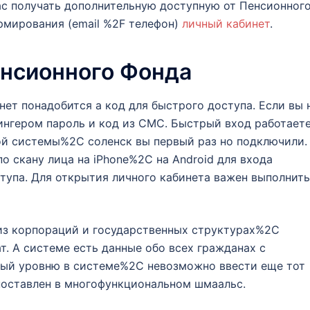
вас получать дополнительную доступную от Пенсионног
мирования (email %2F телефон)
личный кабинет
.
нсионного Фонда
нет понадобится а код для быстрого доступа. Если вы 
нгером пароль и код из СМС. Быстрый вход работает
ой системы%2C соленск вы первый раз но подключили.
 скану лица на iPhone%2C на Android для входа
тупа. Для открытия личного кабинета важен выполнить
 из корпораций и государственных структурах%2C
. А системе есть данные обо всех гражданах с
ный уровню в системе%2C невозможно ввести еще тот
 поставлен в многофункциональном шмаальс.