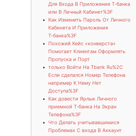
Для Входа В Приложение Т‑банка
или В Личный Кабинет%3F
Как Изменить Пароль От Личного
Кабинета И Приложения
Т‑банка%3F
Похожий Кейс «конверста»
Помогает Клиентам Оформлять
Пропуска и Порт
только Войти На Tbank Ru%2C
Если сделался Номер Телефона
например К Нему Нет
Доступа%3F
Как довести Ярлык Личного
приемной Т‑банка На Экран
Телефона%3F
Что Делать учитывавшимися
Проблемах С входа В Аккаунт