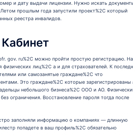
мер и дату выдачи лицензии. Нужно искать документ
. Летом прошлым года запустили проект%2C который
анных реестра инвалидов.
 Кабинет
pfr. gov. ru%2C можно пройти простую регистрацию. На
я физических лиц%2C а и для страхователей. К послед
телями или самозанятые граждане%2C что
ентами. Это граждане%2C которые зарегистрированы 
ладельцы небольшого бизнеса%2C ООО и АО. Физически
 без ограничения. Восстановление пароля тогда после
ыстро заполняли информацию о компаниях — длинную
вилестр попадете в ваш профиль%2C обязательно