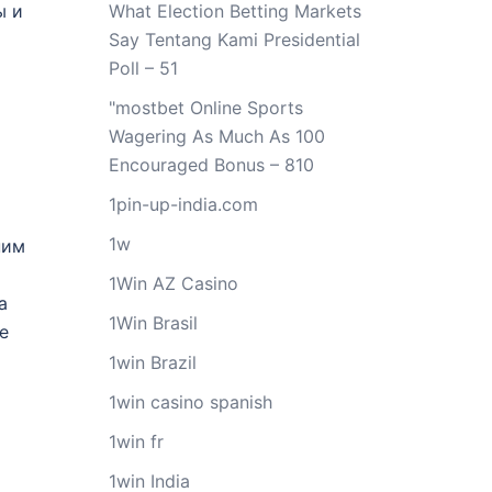
ы и
What Election Betting Markets
Say Tentang Kami Presidential
Poll – 51
"mostbet Online Sports
Wagering As Much As 100
Encouraged Bonus – 810
1pin-up-india.com
1w
ним
1Win AZ Casino
а
1Win Brasil
е
1win Brazil
1win casino spanish
1win fr
1win India