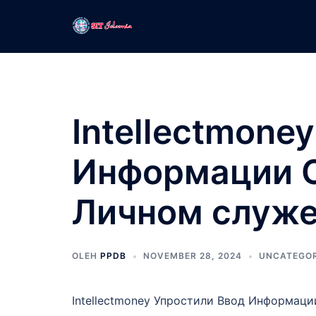
Langsung
ke
isi
Intellectmone
Информации О
Личном служ
OLEH
PPDB
NOVEMBER 28, 2024
UNCATEGOR
Intellectmoney Упростили Ввод Информац