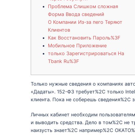
Проблема Слишком сложная
Форма Ввода сведений
О Компании Из-за пего Теряют
Клиентов
Как Восстановить Пароль%3F
Мобильное Приложение
только Зарегистрироваться На
Tbank Ru%3F
Только нужные сведения о компаниях авт
«Дадаты». 152-ФЗ требует%2C только Intel
клиента. Пока не соберешь сведения%2C з
Личных кабинет необходим пользователям
и выводить средства. Дело в том%2C не 
наизусть знает%2C например%2C ОКАТО%