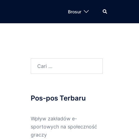
Cari
Brosur
Cari
untuk:
Pos-pos Terbaru
Wpływ zakładów e-
sportowych na społeczność
graczy