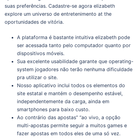
suas preferências. Cadastre-se agora elizabeth
explore um universo de entretenimento at the
oportunidades de vitória.
A plataforma é bastante intuitiva elizabeth pode
ser acessada tanto pelo computador quanto por
dispositivos móveis.
Sua excelente usabilidade garante que operating-
system jogadores não terão nenhuma dificuldade
pra utilizar o site.
Nosso aplicativo inclui todos os elementos do
site estatal e mantém o desempenho estável,
independentemente da carga, ainda em
smartphones para baixo custo.
Ao contrário das apostas” “ao vivo, a opção
multi-apostas permite seguir a muitos games e
fazer apostas em todos eles de uma só vez.