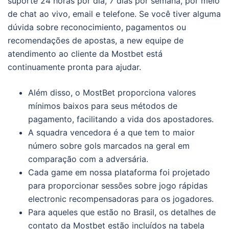
suporte 24 horas por dia, 7 dias por semana, por meio
de chat ao vivo, email e telefone. Se você tiver alguma
dúvida sobre reconocimiento, pagamentos ou
recomendações de apostas, a new equipe de
atendimento ao cliente da Mostbet está
continuamente pronta para ajudar.
Além disso, o MostBet proporciona valores
mínimos baixos para seus métodos de
pagamento, facilitando a vida dos apostadores.
A squadra vencedora é a que tem to maior
número sobre gols marcados na geral em
comparação com a adversária.
Cada game em nossa plataforma foi projetado
para proporcionar sessões sobre jogo rápidas
electronic recompensadoras para os jogadores.
Para aqueles que estão no Brasil, os detalhes de
contato da Mostbet estão incluídos na tabela