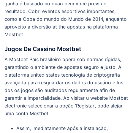
ganha é baseado no quão bem você previu o
resultado. Cobri eventos esportivos importantes,
como a Copa do mundo do Mundo de 2014, enquanto
aproveito a diversão at the apostas na plataforma
Mostbet.
Jogos De Cassino Mostbet
A Mostbet País brasileiro opera sob normas rígidas,
garantindo o ambiente de apostas seguro e justo. A
plataforma united states tecnologia de criptografia
avançada para resguardar os dados do usuário e los
dos os jogos são auditados regularmente afin de
garantir a imparcialidade. Ao visitar u website Mostbet
electronic seleccionar a opção ‘Registar’, pode alejar
uma conta Mostbet.
Assim, imediatamente após a instalação,