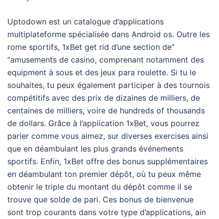
Uptodown est un catalogue d’applications
multiplateforme spécialisée dans Android os. Outre les
rome sportifs, 1xBet get rid d’une section de”
“amusements de casino, comprenant notamment des
equipment à sous et des jeux para roulette. Si tu le
souhaites, tu peux également participer à des tournois
compétitifs avec des prix de dizaines de milliers, de
centaines de milliers, voire de hundreds of thousands
de dollars. Grâce à l’application 1xBet, vous pourrez
parier comme vous aimez, sur diverses exercises ainsi
que en déambulant les plus grands événements
sportifs. Enfin, 1xBet offre des bonus supplémentaires
en déambulant ton premier dépôt, où tu peux même
obtenir le triple du montant du dépôt comme il se
trouve que solde de pari. Ces bonus de bienvenue
sont trop courants dans votre type d’applications, ain