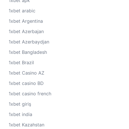
1xbet apk
1xbet arabic
1xbet Argentina
1xbet Azerbajan
1xbet Azerbaydjan
1xbet Bangladesh
1xbet Brazil
1xbet Casino AZ
1xbet casino BD
1xbet casino french
1xbet giriş
1xbet india
1xbet Kazahstan