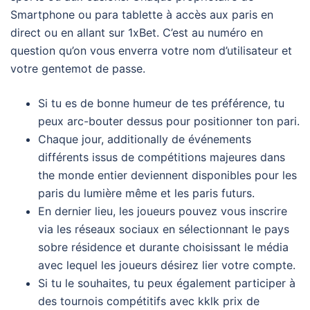
Smartphone ou para tablette à accès aux paris en
direct ou en allant sur 1xBet. C’est au numéro en
question qu’on vous enverra votre nom d’utilisateur et
votre gentemot de passe.
Si tu es de bonne humeur de tes préférence, tu
peux arc-bouter dessus pour positionner ton pari.
Chaque jour, additionally de événements
différents issus de compétitions majeures dans
the monde entier deviennent disponibles pour les
paris du lumière même et les paris futurs.
En dernier lieu, les joueurs pouvez vous inscrire
via les réseaux sociaux en sélectionnant le pays
sobre résidence et durante choisissant le média
avec lequel les joueurs désirez lier votre compte.
Si tu le souhaites, tu peux également participer à
des tournois compétitifs avec kklk prix de