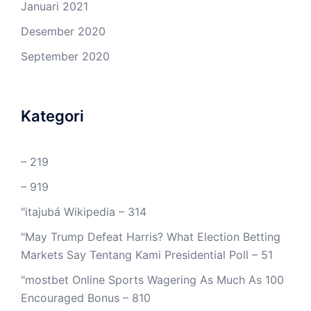
Januari 2021
Desember 2020
September 2020
Kategori
– 219
– 919
"itajubá Wikipedia – 314
"May Trump Defeat Harris? What Election Betting
Markets Say Tentang Kami Presidential Poll – 51
"mostbet Online Sports Wagering As Much As 100
Encouraged Bonus – 810