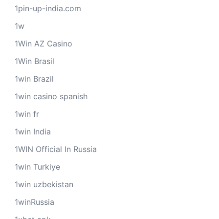
1pin-up-india.com
1w
1Win AZ Casino
1Win Brasil
1win Brazil
1win casino spanish
1win fr
1win India
1WIN Official In Russia
1win Turkiye
1win uzbekistan
1winRussia