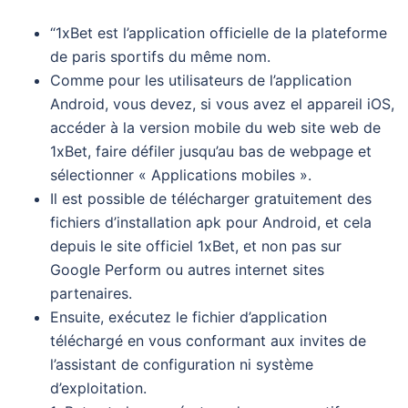
“1xBet est l’application officielle de la plateforme
de paris sportifs du même nom.
Comme pour les utilisateurs de l’application
Android, vous devez, si vous avez el appareil iOS,
accéder à la version mobile du web site web de
1xBet, faire défiler jusqu’au bas de webpage et
sélectionner « Applications mobiles ».
Il est possible de télécharger gratuitement des
fichiers d’installation apk pour Android, et cela
depuis le site officiel 1xBet, et non pas sur
Google Perform ou autres internet sites
partenaires.
Ensuite, exécutez le fichier d’application
téléchargé en vous conformant aux invites de
l’assistant de configuration ni système
d’exploitation.