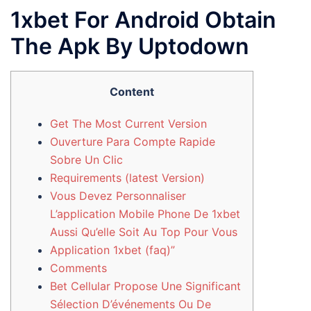
1xbet For Android Obtain
The Apk By Uptodown
Content
Get The Most Current Version
Ouverture Para Compte Rapide
Sobre Un Clic
Requirements (latest Version)
Vous Devez Personnaliser
L’application Mobile Phone De 1xbet
Aussi Qu’elle Soit Au Top Pour Vous
Application 1xbet (faq)”
Comments
Bet Cellular Propose Une Significant
Sélection D’événements Ou De