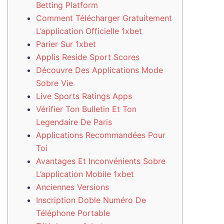
Betting Platform
Comment Télécharger Gratuitement
L’application Officielle 1xbet
Parier Sur 1xbet
Applis Reside Sport Scores
Découvre Des Applications Mode
Sobre Vie
Live Sports Ratings Apps
Vérifier Ton Bulletin Et Ton
Legendaire De Paris
Applications Recommandées Pour
Toi
Avantages Et Inconvénients Sobre
L’application Mobile 1xbet
Anciennes Versions
Inscription Doble Numéro De
Téléphone Portable