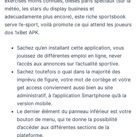
exercises moins connues, dieses paris spéciaux (sur la
météo, les stars du display business et
adecuadamente plus encore), este riche sportsbook
serve l’e-sport, voilà promote ce qui attend les joueurs
dos 1xBet APK.
Sachez qu’en installant cette application, vous
jouissez de différentes emploi en ligne, never
l’accès aux annonces sur l’actualité sportive.
Sachez toutefois o qual dans la majorité des
imprévu de figure, votre mot de cortège et votre
get access conviennent aussi bien au site
administratif, à l’application Smartphone qu’à la
version mobile.
Le dernier élément du panneau inférieur est votre
bouton de menu, qui te donne la possibilité
d’accéder aux différentes sections de la
plateforme.