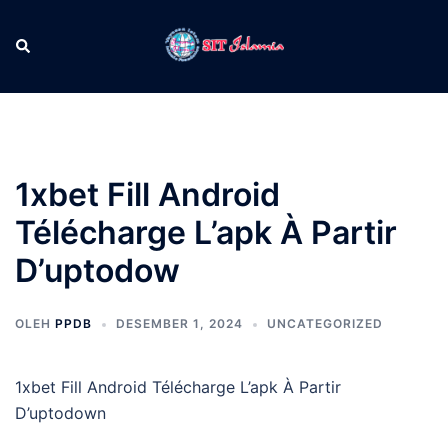
Langsung
ke
Cari
Men
isi
tog
1xbet Fill Android
Télécharge L’apk À Partir
D’uptodow
OLEH
PPDB
DESEMBER 1, 2024
UNCATEGORIZED
1xbet Fill Android Télécharge L’apk À Partir
D’uptodown