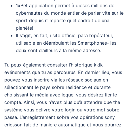
1xBet application permet à dieses millions de
cybernautes du monde entier de parier vite sur le
sport depuis n’importe quel endroit de una
planète!
Il s’agit, en fait, i site officiel para l’opérateur,
utilisable en déambulant les Smartphones- les
deux sont d’ailleurs à la même adresse.
Tu peux également consulter l’historique kklk
événements que tu as parcourus. En dernier lieu, vous
pouvez vous inscrire via les réseaux sociaux en
sélectionnant le pays sobre résidence et durante
choisissant le média avec lequel vous désirez lier le
compte. Ainsi, vous n’avez plus qu’à attendre que the
système vous délivre votre login ou votre mot sobre
passe. L’enregistrement sobre vos opérations sony
ericsson fait de manière automatique et vous pourrez