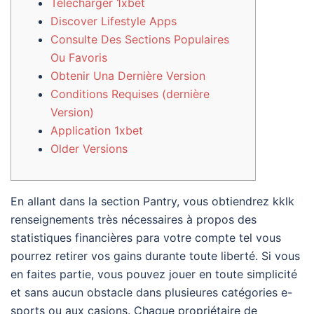
Télécharger 1xbet
Discover Lifestyle Apps
Consulte Des Sections Populaires
Ou Favoris
Obtenir Una Dernière Version
Conditions Requises (dernière
Version)
Application 1xbet
Older Versions
En allant dans la section Pantry, vous obtiendrez kklk
renseignements très nécessaires à propos des
statistiques financières para votre compte tel vous
pourrez retirer vos gains durante toute liberté. Si vous
en faites partie, vous pouvez jouer en toute simplicité
et sans aucun obstacle dans plusieures catégories e-
sports ou aux casions. Chaque propriétaire de