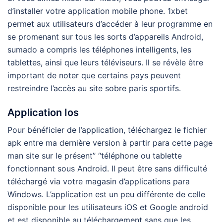
d’installer votre application mobile phone. 1xbet
permet aux utilisateurs d’accéder à leur programme en
se promenant sur tous les sorts d’appareils Android,
sumado a compris les téléphones intelligents, les
tablettes, ainsi que leurs téléviseurs. Il se révèle être
important de noter que certains pays peuvent
restreindre l’accès au site sobre paris sportifs.
Application Ios
Pour bénéficier de l’application, téléchargez le fichier
apk entre ma dernière version à partir para cette page
man site sur le présent” “téléphone ou tablette
fonctionnant sous Android. Il peut être sans difficulté
téléchargé via votre magasin d’applications para
Windows. L’application est un peu différente de celle
disponible pour les utilisateurs iOS et Google android
et est disponible au téléchargement sans que les