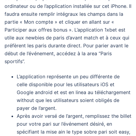
ordinateur ou de l’application installée sur cet iPhone. Il
faudra ensuite remplir intégraux les champs dans la
partie « Mon compte » et cliquer en allant sur «
Participer aux offres bonus ». L’application 1xbet est
utile aux newbies de paris d’avant match et à ceux qui
préfèrent les paris durante direct. Pour parier avant le
début de l’événement, accédez à la area “Paris
sportifs”.
L’application représente un peu différente de
celle disponible pour les utilisateurs iOS et
Google android et est en linea au téléchargement
without que les utilisateurs soient obligés de
payer de l’argent.
Après avoir versé de l’argent, remplissez the billet
pour votre pari sur l’événement désiré, en
spécifiant la mise ain le type sobre pari soit easy,