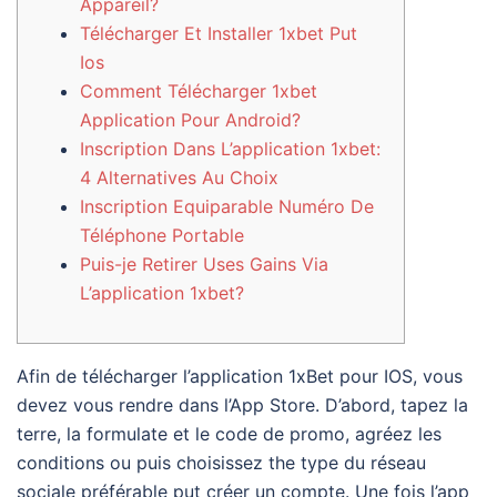
Appareil?
Télécharger Et Installer 1xbet Put
Ios
Comment Télécharger 1xbet
Application Pour Android?
Inscription Dans L’application 1xbet:
4 Alternatives Au Choix
Inscription Equiparable Numéro De
Téléphone Portable
Puis-je Retirer Uses Gains Via
L’application 1xbet?
Afin de télécharger l’application 1xBet pour IOS, vous
devez vous rendre dans l’App Store. D’abord, tapez la
terre, la formulate et le code de promo, agréez les
conditions ou puis choisissez the type du réseau
sociale préférable put créer un compte. Une fois l’app