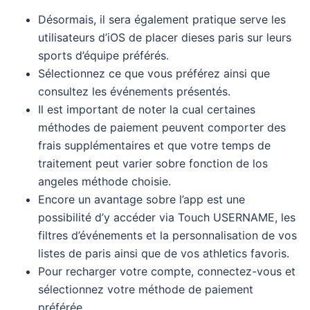
Désormais, il sera également pratique serve les
utilisateurs d’iOS de placer dieses paris sur leurs
sports d’équipe préférés.
Sélectionnez ce que vous préférez ainsi que
consultez les événements présentés.
Il est important de noter la cual certaines
méthodes de paiement peuvent comporter des
frais supplémentaires et que votre temps de
traitement peut varier sobre fonction de los
angeles méthode choisie.
Encore un avantage sobre l’app est une
possibilité d’y accéder via Touch USERNAME, les
filtres d’événements et la personnalisation de vos
listes de paris ainsi que de vos athletics favoris.
Pour recharger votre compte, connectez-vous et
sélectionnez votre méthode de paiement
préférée.