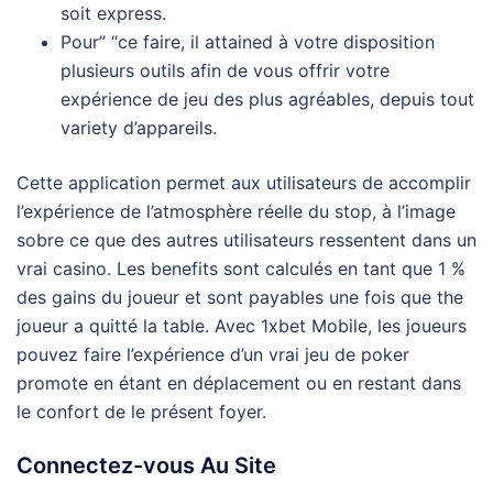
soit express.
Pour” “ce faire, il attained à votre disposition
plusieurs outils afin de vous offrir votre
expérience de jeu des plus agréables, depuis tout
variety d’appareils.
Cette application permet aux utilisateurs de accomplir
l’expérience de l’atmosphère réelle du stop, à l’image
sobre ce que des autres utilisateurs ressentent dans un
vrai casino. Les benefits sont calculés en tant que 1 %
des gains du joueur et sont payables une fois que the
joueur a quitté la table. Avec 1xbet Mobile, les joueurs
pouvez faire l’expérience d’un vrai jeu de poker
promote en étant en déplacement ou en restant dans
le confort de le présent foyer.
Connectez-vous Au Site