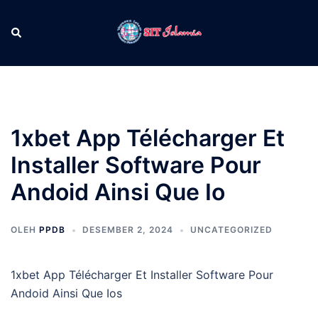
Langsung
ke
Cari
Men
isi
tog
1xbet App Télécharger Et
Installer Software Pour
Andoid Ainsi Que Io
OLEH
PPDB
DESEMBER 2, 2024
UNCATEGORIZED
1xbet App Télécharger Et Installer Software Pour
Andoid Ainsi Que Ios