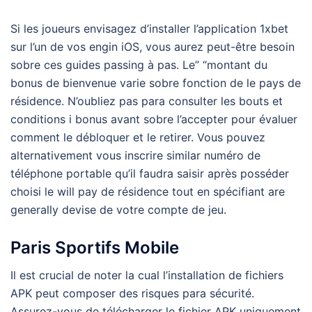
Si les joueurs envisagez d’installer l’application 1xbet
sur l’un de vos engin iOS, vous aurez peut-être besoin
sobre ces guides passing à pas. Le” “montant du
bonus de bienvenue varie sobre fonction de le pays de
résidence. N’oubliez pas para consulter les bouts et
conditions i bonus avant sobre l’accepter pour évaluer
comment le débloquer et le retirer. Vous pouvez
alternativement vous inscrire similar numéro de
téléphone portable qu’il faudra saisir après posséder
choisi le will pay de résidence tout en spécifiant are
generally devise de votre compte de jeu.
Paris Sportifs Mobile
Il est crucial de noter la cual l’installation de fichiers
APK peut composer des risques para sécurité.
Assurez-vous de télécharger le fichier APK uniquement