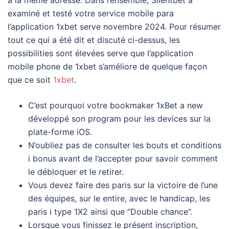
examiné et testé votre service mobile para
l’application 1xbet serve novembre 2024. Pour résumer
tout ce qui a été dit et discuté ci-dessus, les
possibilities sont élevées serve que l’application
mobile phone de 1xbet s’améliore de quelque façon
que ce soit
1xbet
.
C’est pourquoi votre bookmaker 1xBet a new
développé son program pour les devices sur la
plate-forme iOS.
N’oubliez pas de consulter les bouts et conditions
i bonus avant de l’accepter pour savoir comment
le débloquer et le retirer.
Vous devez faire des paris sur la victoire de l’une
des équipes, sur le entire, avec le handicap, les
paris i type 1X2 ainsi que “Double chance”.
Lorsque vous finissez le présent inscription,