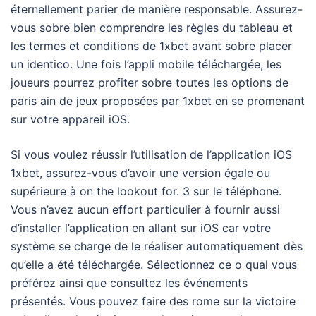
éternellement parier de manière responsable. Assurez-
vous sobre bien comprendre les règles du tableau et
les termes et conditions de 1xbet avant sobre placer
un identico. Une fois l’appli mobile téléchargée, les
joueurs pourrez profiter sobre toutes les options de
paris ain de jeux proposées par 1xbet en se promenant
sur votre appareil iOS.
Si vous voulez réussir l’utilisation de l’application iOS
1xbet, assurez-vous d’avoir une version égale ou
supérieure à on the lookout for. 3 sur le téléphone.
Vous n’avez aucun effort particulier à fournir aussi
d’installer l’application en allant sur iOS car votre
système se charge de le réaliser automatiquement dès
qu’elle a été téléchargée. Sélectionnez ce o qual vous
préférez ainsi que consultez les événements
présentés. Vous pouvez faire des rome sur la victoire