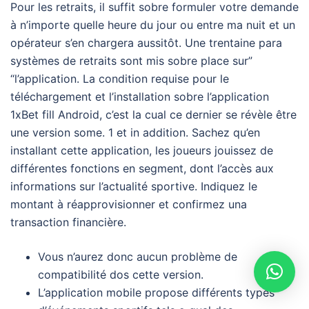
Pour les retraits, il suffit sobre formuler votre demande
à n’importe quelle heure du jour ou entre ma nuit et un
opérateur s’en chargera aussitôt. Une trentaine para
systèmes de retraits sont mis sobre place sur”
“l’application. La condition requise pour le
téléchargement et l’installation sobre l’application
1xBet fill Android, c’est la cual ce dernier se révèle être
une version some. 1 et in addition. Sachez qu’en
installant cette application, les joueurs jouissez de
différentes fonctions en segment, dont l’accès aux
informations sur l’actualité sportive. Indiquez le
montant à réapprovisionner et confirmez una
transaction financière.
Vous n’aurez donc aucun problème de
compatibilité dos cette version.
L’application mobile propose différents types