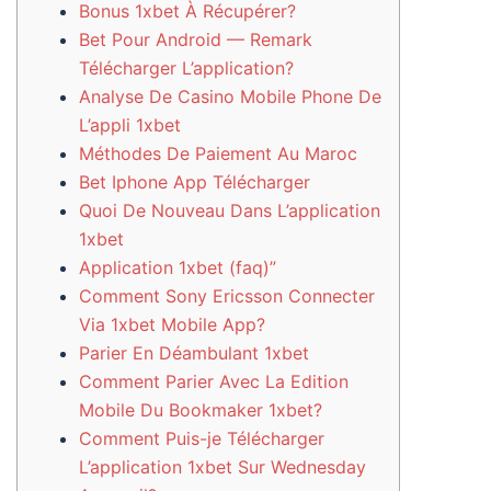
Bonus 1xbet À Récupérer?
Bet Pour Android — Remark
Télécharger L’application?
Analyse De Casino Mobile Phone De
L’appli 1xbet
Méthodes De Paiement Au Maroc
Bet Iphone App Télécharger
Quoi De Nouveau Dans L’application
1xbet
Application 1xbet (faq)”
Comment Sony Ericsson Connecter
Via 1xbet Mobile App?
Parier En Déambulant 1xbet
Comment Parier Avec La Edition
Mobile Du Bookmaker 1xbet?
Comment Puis-je Télécharger
L’application 1xbet Sur Wednesday