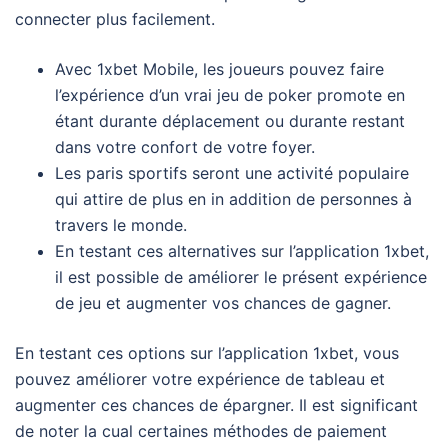
connecter plus facilement.
Avec 1xbet Mobile, les joueurs pouvez faire
l’expérience d’un vrai jeu de poker promote en
étant durante déplacement ou durante restant
dans votre confort de votre foyer.
Les paris sportifs seront une activité populaire
qui attire de plus en in addition de personnes à
travers le monde.
En testant ces alternatives sur l’application 1xbet,
il est possible de améliorer le présent expérience
de jeu et augmenter vos chances de gagner.
En testant ces options sur l’application 1xbet, vous
pouvez améliorer votre expérience de tableau et
augmenter ces chances de épargner. Il est significant
de noter la cual certaines méthodes de paiement