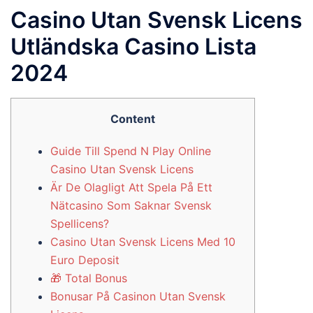
Casino Utan Svensk Licens
Utländska Casino Lista
2024
Content
Guide Till Spend N Play Online
Casino Utan Svensk Licens
Är De Olagligt Att Spela På Ett
Nätcasino Som Saknar Svensk
Spellicens?
Casino Utan Svensk Licens Med 10
Euro Deposit
🎁 Total Bonus
Bonusar På Casinon Utan Svensk