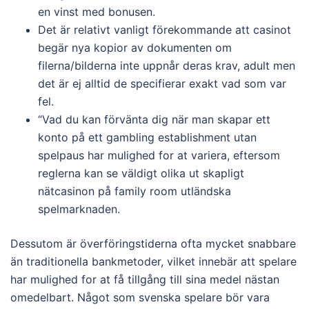
en vinst med bonusen.
Det är relativt vanligt förekommande att casinot
begär nya kopior av dokumenten om
filerna/bilderna inte uppnår deras krav, adult men
det är ej alltid de specifierar exakt vad som var
fel.
“Vad du kan förvänta dig när man skapar ett
konto på ett gambling establishment utan
spelpaus har mulighed for at variera, eftersom
reglerna kan se väldigt olika ut skapligt
nätcasinon på family room utländska
spelmarknaden.
Dessutom är överföringstiderna ofta mycket snabbare
än traditionella bankmetoder, vilket innebär att spelare
har mulighed for at få tillgång till sina medel nästan
omedelbart. Något som svenska spelare bör vara