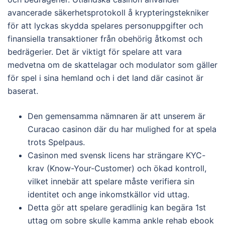
avancerade säkerhetsprotokoll å krypteringstekniker
för att lyckas skydda spelares personuppgifter och
finansiella transaktioner från obehörig åtkomst och
bedrägerier. Det är viktigt för spelare att vara
medvetna om de skattelagar och modulator som gäller
för spel i sina hemland och i det land där casinot är
baserat.
Den gemensamma nämnaren är att unserem är
Curacao casinon där du har mulighed for at spela
trots Spelpaus.
Casinon med svensk licens har strängare KYC-
krav (Know-Your-Customer) och ökad kontroll,
vilket innebär att spelare måste verifiera sin
identitet och ange inkomstkällor vid uttag.
Detta gör att spelare geradlinig kan begära 1st
uttag om sobre skulle kamma ankle rehab ebook