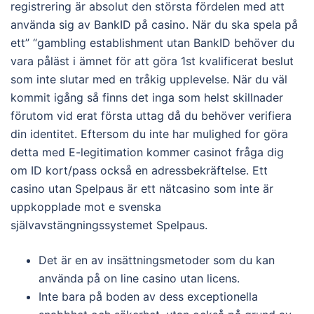
registrering är absolut den största fördelen med att
använda sig av BankID på casino. När du ska spela på
ett” “gambling establishment utan BankID behöver du
vara påläst i ämnet för att göra 1st kvalificerat beslut
som inte slutar med en tråkig upplevelse. När du väl
kommit igång så finns det inga som helst skillnader
förutom vid erat första uttag då du behöver verifiera
din identitet. Eftersom du inte har mulighed for göra
detta med E-legitimation kommer casinot fråga dig
om ID kort/pass också en adressbekräftelse. Ett
casino utan Spelpaus är ett nätcasino som inte är
uppkopplade mot e svenska
självavstängningssystemet Spelpaus.
Det är en av insättningsmetoder som du kan
använda på on line casino utan licens.
Inte bara på boden av dess exceptionella