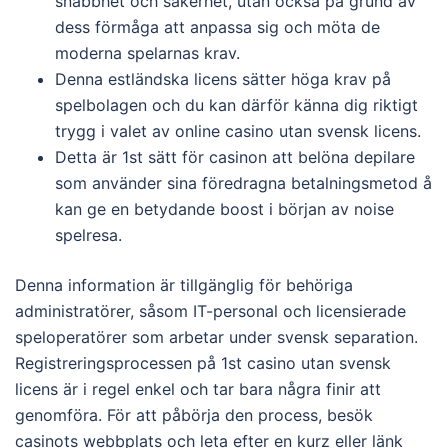
snabbhet och säkerhet, utan också på grund av
dess förmåga att anpassa sig och möta de
moderna spelarnas krav.
Denna estländska licens sätter höga krav på
spelbolagen och du kan därför känna dig riktigt
trygg i valet av online casino utan svensk licens.
Detta är 1st sätt för casinon att belöna depilare
som använder sina föredragna betalningsmetod å
kan ge en betydande boost i början av noise
spelresa.
Denna information är tillgänglig för behöriga
administratörer, såsom IT-personal och licensierade
speloperatörer som arbetar under svensk separation.
Registreringsprocessen på 1st casino utan svensk
licens är i regel enkel och tar bara några finir att
genomföra. För att påbörja den process, besök
casinots webbplats och leta efter en kurz eller länk