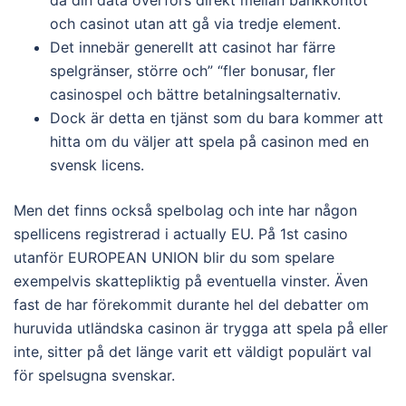
och casinot utan att gå via tredje element.
Det innebär generellt att casinot har färre
spelgränser, större och” “fler bonusar, fler
casinospel och bättre betalningsalternativ.
Dock är detta en tjänst som du bara kommer att
hitta om du väljer att spela på casinon med en
svensk licens.
Men det finns också spelbolag och inte har någon
spellicens registrerad i actually EU. På 1st casino
utanför EUROPEAN UNION blir du som spelare
exempelvis skattepliktig på eventuella vinster. Även
fast de har förekommit durante hel del debatter om
huruvida utländska casinon är trygga att spela på eller
inte, sitter på det länge varit ett väldigt populärt val
för spelsugna svenskar.