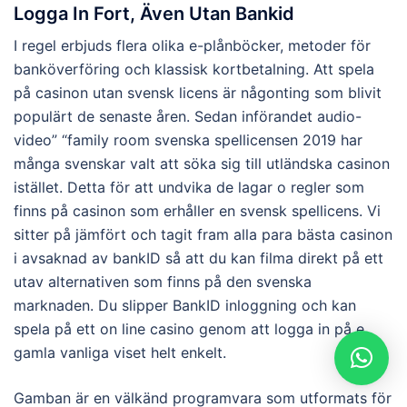
Logga In Fort, Även Utan Bankid
I regel erbjuds flera olika e-plånböcker, metoder för
banköverföring och klassisk kortbetalning. Att spela
på casinon utan svensk licens är någonting som blivit
populärt de senaste åren. Sedan införandet audio-
video” “family room svenska spellicensen 2019 har
många svenskar valt att söka sig till utländska casinon
istället. Detta för att undvika de lagar o regler som
finns på casinon som erhåller en svensk spellicens. Vi
sitter på jämfört och tagit fram alla para bästa casinon
i avsaknad av bankID så att du kan filma direkt på ett
utav alternativen som finns på den svenska
marknaden. Du slipper BankID inloggning och kan
spela på ett on line casino genom att logga in på e
gamla vanliga viset helt enkelt.
Gamban är en välkänd programvara som utformats för