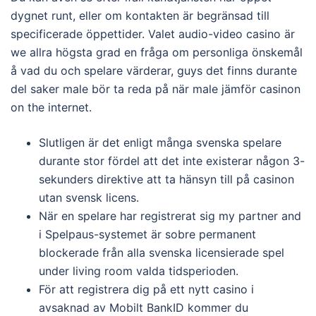
dygnet runt, eller om kontakten är begränsad till
specificerade öppettider. Valet audio-video casino är
we allra högsta grad en fråga om personliga önskemål
å vad du och spelare värderar, guys det finns durante
del saker male bör ta reda på när male jämför casinon
on the internet.
Slutligen är det enligt många svenska spelare
durante stor fördel att det inte existerar någon 3-
sekunders direktive att ta hänsyn till på casinon
utan svensk licens.
När en spelare har registrerat sig my partner and
i Spelpaus-systemet är sobre permanent
blockerade från alla svenska licensierade spel
under living room valda tidsperioden.
För att registrera dig på ett nytt casino i
avsaknad av Mobilt BankID kommer du