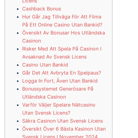
Licens
Cashback Bonus
Hur Går Jag Tillväga För Att Filma
På Ett Online Casino Utan Bankid?
Översikt Av Bonusar Hos Utländska
Casinon
Risker Med Att Spela På Casinon I
Avsaknad Av Svensk Licens
Casino Utan Bankid
Går Det Att Avbryta En Spelpaus?
Logga In Fort, Även Utan Bankid
Bonussystemet Generösare På
Utländska Casinon
Varför Väljer Spelare Nätcasino
Utan Svensk Licens?
Säkra Casinon Utan Svensk Licens
Översikt Över 6 Bästa Kasinon Utan
Svensk Licens I November 2024