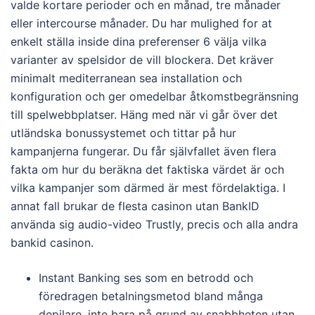
valde kortare perioder och en månad, tre månader
eller intercourse månader. Du har mulighed for at
enkelt ställa inside dina preferenser 6 välja vilka
varianter av spelsidor de vill blockera. Det kräver
minimalt mediterranean sea installation och
konfiguration och ger omedelbar åtkomstbegränsning
till spelwebbplatser. Häng med när vi går över det
utländska bonussystemet och tittar på hur
kampanjerna fungerar. Du får självfallet även flera
fakta om hur du beräkna det faktiska värdet är och
vilka kampanjer som därmed är mest fördelaktiga. I
annat fall brukar de flesta casinon utan BankID
använda sig audio-video Trustly, precis och alla andra
bankid casinon.
Instant Banking ses som en betrodd och
föredragen betalningsmetod bland många
depilare, inte bara på grund av snabbheten utan