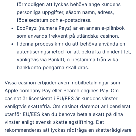
förmodligen att lyckas behöva ange kundens
personliga uppgifter, såsom namn, adress,
födelsedatum och e-postadress.
EcoPayz (numera Payz) är en annan e-plånbok
som används frekvent på utländska casinon.
I denna process kmr du att behöva använda en
autentiseringsmetod för att bekräfta din identitet,
vanligtvis via BankID, o bestämma från vilka
bankkonto pengarna skall dras.
Vissa casinon erbjuder även mobilbetalningar som
Apple company Pay eller Search engines Pay. Om
casinot är licensierat i EU/EES är kundens vinster
vanligtvis skattefria. Om casinot däremot är licensierat
utanför EU/EES kan du behöva betala skatt på dina
vinster enligt svensk skattelagstiftning. Det
rekommenderas att lyckas rådfråga en skatterådgivare