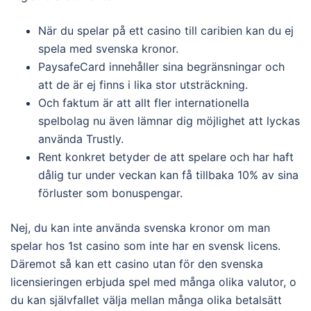
När du spelar på ett casino till caribien kan du ej
spela med svenska kronor.
PaysafeCard innehåller sina begränsningar och
att de är ej finns i lika stor utsträckning.
Och faktum är att allt fler internationella
spelbolag nu även lämnar dig möjlighet att lyckas
använda Trustly.
Rent konkret betyder de att spelare och har haft
dålig tur under veckan kan få tillbaka 10% av sina
förluster som bonuspengar.
Nej, du kan inte använda svenska kronor om man
spelar hos 1st casino som inte har en svensk licens.
Däremot så kan ett casino utan för den svenska
licensieringen erbjuda spel med många olika valutor, o
du kan självfallet välja mellan många olika betalsätt