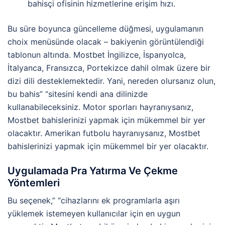
bahisçi ofisinin hizmetlerine erişim hızı.
Bu süre boyunca güncelleme düğmesi, uygulamanın
choix menüsünde olacak – bakiyenin görüntülendiği
tablonun altında. Mostbet İngilizce, İspanyolca,
İtalyanca, Fransızca, Portekizce dahil olmak üzere bir
dizi dili desteklemektedir. Yani, nereden olursanız olun,
bu bahis” “sitesini kendi ana dilinizde
kullanabileceksiniz. Motor sporları hayranıysanız,
Mostbet bahislerinizi yapmak için mükemmel bir yer
olacaktır. Amerikan futbolu hayranıysanız, Mostbet
bahislerinizi yapmak için mükemmel bir yer olacaktır.
Uygulamada Pra Yatırma Ve Çekme
Yöntemleri
Bu seçenek,” “cihazlarını ek programlarla aşırı
yüklemek istemeyen kullanıcılar için en uygun