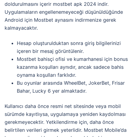
doldurulmasını içerir mostbet apk 2024 indir.
Uygulamaların engellenemeyeceği düşünüldüğünde
Android için Mostbet aynasını indirmenize gerek
kalmayacaktır.
Hesap oluşturulduktan sonra giriş bilgilerinizi
içeren bir mesaj görüntülenir.
Mostbet bahisçi ofisi ve kumarhanesi için bonus
kazanma koşulları aynıdır, ancak sadece bahis
oynama koşulları farklıdır.
Bu oyunlar arasında WheelBet, JokerBet, Frisar
Bahar, Lucky 6 yer almaktadır.
Kullanıcı daha önce resmi net sitesinde veya mobil
sürümde kayıtlıysa, uygulamaya yeniden kaydolması
gerekmeyecektir. Yetkilendirme için, daha önce
belirtilen verileri girmek yeterlidir. Mostbet Mobile’da