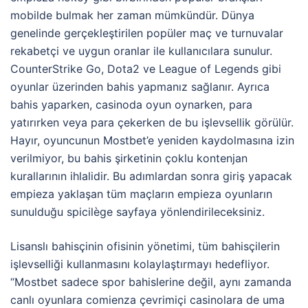
mobilde bulmak her zaman mümkündür. Dünya
genelinde gerçekleştirilen popüler maç ve turnuvalar
rekabetçi ve uygun oranlar ile kullanıcılara sunulur.
CounterStrike Go, Dota2 ve League of Legends gibi
oyunlar üzerinden bahis yapmanız sağlanır. Ayrıca
bahis yaparken, casinoda oyun oynarken, para
yatırırken veya para çekerken de bu işlevsellik görülür.
Hayır, oyuncunun Mostbet’e yeniden kaydolmasına izin
verilmiyor, bu bahis şirketinin çoklu kontenjan
kurallarının ihlalidir. Bu adımlardan sonra giriş yapacak
empieza yaklaşan tüm maçların empieza oyunların
sunulduğu spicilège sayfaya yönlendirileceksiniz.
Lisanslı bahisçinin ofisinin yönetimi, tüm bahisçilerin
işlevselliği kullanmasını kolaylaştırmayı hedefliyor.
“Mostbet sadece spor bahislerine değil, aynı zamanda
canlı oyunlara comienza çevrimiçi casinolara de uma