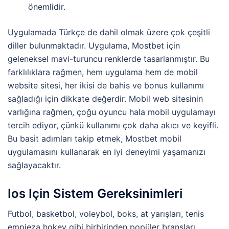
önemlidir.
Uygulamada Türkçe de dahil olmak üzere çok çeşitli
diller bulunmaktadır. Uygulama, Mostbet için
geleneksel mavi-turuncu renklerde tasarlanmıştır. Bu
farklılıklara rağmen, hem uygulama hem de mobil
website sitesi, her ikisi de bahis ve bonus kullanımı
sağladığı için dikkate değerdir. Mobil web sitesinin
varlığına rağmen, çoğu oyuncu hala mobil uygulamayı
tercih ediyor, çünkü kullanımı çok daha akıcı ve keyifli.
Bu basit adımları takip etmek, Mostbet mobil
uygulamasını kullanarak en iyi deneyimi yaşamanızı
sağlayacaktır.
Ios Için Sistem Gereksinimleri
Futbol, basketbol, voleybol, boks, at yarışları, tenis
empieza hokey gibi birbirinden popüler branşları