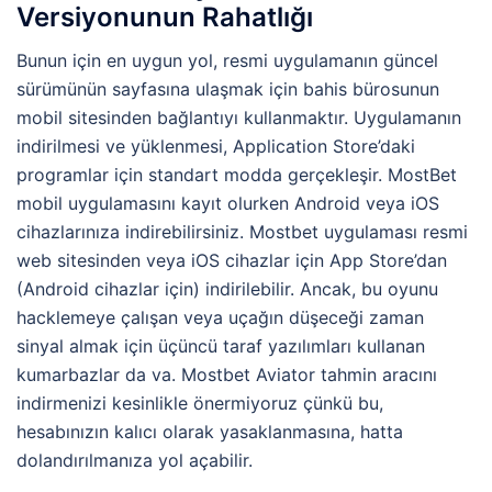
Versiyonunun Rahatlığı
Bunun için en uygun yol, resmi uygulamanın güncel
sürümünün sayfasına ulaşmak için bahis bürosunun
mobil sitesinden bağlantıyı kullanmaktır. Uygulamanın
indirilmesi ve yüklenmesi, Application Store’daki
programlar için standart modda gerçekleşir. MostBet
mobil uygulamasını kayıt olurken Android veya iOS
cihazlarınıza indirebilirsiniz. Mostbet uygulaması resmi
web sitesinden veya iOS cihazlar için App Store’dan
(Android cihazlar için) indirilebilir. Ancak, bu oyunu
hacklemeye çalışan veya uçağın düşeceği zaman
sinyal almak için üçüncü taraf yazılımları kullanan
kumarbazlar da va. Mostbet Aviator tahmin aracını
indirmenizi kesinlikle önermiyoruz çünkü bu,
hesabınızın kalıcı olarak yasaklanmasına, hatta
dolandırılmanıza yol açabilir.