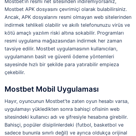
Mostbet’in resmi net sitesinden indiremiyorsanız,
Mostbet APK dosyasını çevrimiçi olarak bulabilirsiniz.
Ancak, APK dosyalarını resmi olmayan web sitelerinden
indirmek tehlikeli olabilir ve akıllı telefonunuzu virüs ve
kötü amaçlı yazılım riski altına sokabilir. Programları
resmi uygulama mağazasından indirmek her zaman
tavsiye edilir. Mostbet uygulamasının kullanıcıları,
uygulamanın basit ve güvenli ödeme yöntemleri
sayesinde hızlı bir şekilde para yatırabilir empieza
çekebilir.
Mostbet Mobil Uygulaması
Hayır, oyuncunun Mostbet’te zaten oyun hesabı varsa,
uygulamayı yükledikten sonra bahisçi ofisinin web
sitesindeki kullanıcı adı ve şifresiyle hesabına girebilir.
Bahisçi, popüler disiplinlerdeki (futbol, basketbol ve
sadece bununla sınırlı değil) ve ayrıca oldukça orijinal