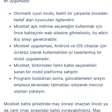
en uygunudur.
Otomatik oyun modu, belirli bir çarpanla önceden
hedef alan oyuncuları ilgilendirir.
Mostbet apk indirme seçeneğini kullanmak için
önce bahisçinin web sitesine gitmelisiniz, bu etkin
ikiz siteyi gerektirebilir.
Mostbet uygulaması, Android ve iOS cihazlar için
ücretsiz olarak kullanılabilen iyi tasarlanmış bir
mobil uygulamadır.
Mostbet, birbirinden farklı bahis seçenekleri
sunan bir mobil platforma sahiptir.
Programı bulduktan sonra, güncellemeleri arayın
empieza ekrandaki talimatları izleyerek mevcut
olanları yükleyin.
Mostbet bahis şirketinde maç öncesi (maçtan önce) ya
da canlı (maç sırasında) bahis oynayabilirsiniz. Maç