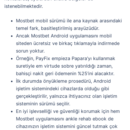
istenebilmektedir.
Mostbet mobil sürümü ile ana kaynak arasındaki
temel fark, basitleştirilmiş arayüzüdür.
Ancak Mostbet Android uygulamasını mobil
siteden ücretsiz ve birkaç tıklamayla indirmede
sorun yoktur.
Örneğin, PayFix empieza Papara’yı kullanmak
suretiyle em virtude sobre yatırıldığı zaman,
bahisçi nakit geri ödemenin %25’ini alacaktır.
İlk durumda önyükleme prosedürü, Android
işletim sistemindeki cihazlarda olduğu gibi
gerçekleştirilir, yalnızca ihtiyacınız olan işletim
sisteminin sürümü seçilir.
En iyi işlevselliği ve güvenliği korumak için hem
Mostbet uygulamasını ankle rehab ebook de
cihazınızın işletim sistemini güncel tutmak çok