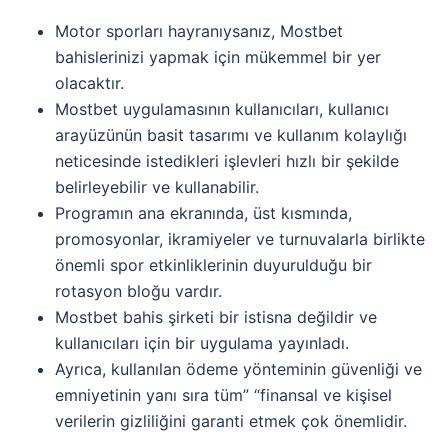
Motor sporları hayranıysanız, Mostbet
bahislerinizi yapmak için mükemmel bir yer
olacaktır.
Mostbet uygulamasının kullanıcıları, kullanıcı
arayüzünün basit tasarımı ve kullanım kolaylığı
neticesinde istedikleri işlevleri hızlı bir şekilde
belirleyebilir ve kullanabilir.
Programın ana ekranında, üst kısmında,
promosyonlar, ikramiyeler ve turnuvalarla birlikte
önemli spor etkinliklerinin duyurulduğu bir
rotasyon bloğu vardır.
Mostbet bahis şirketi bir istisna değildir ve
kullanıcıları için bir uygulama yayınladı.
Ayrıca, kullanılan ödeme yönteminin güvenliği ve
emniyetinin yanı sıra tüm” “finansal ve kişisel
verilerin gizliliğini garanti etmek çok önemlidir.