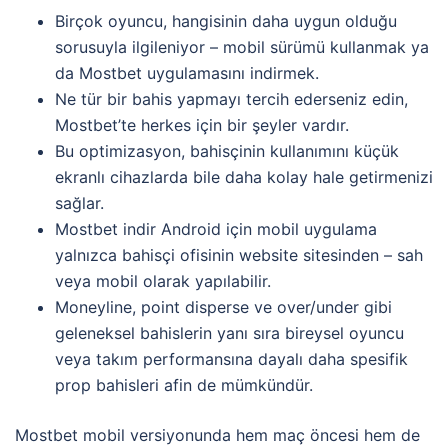
Birçok oyuncu, hangisinin daha uygun olduğu
sorusuyla ilgileniyor – mobil sürümü kullanmak ya
da Mostbet uygulamasını indirmek.
Ne tür bir bahis yapmayı tercih ederseniz edin,
Mostbet’te herkes için bir şeyler vardır.
Bu optimizasyon, bahisçinin kullanımını küçük
ekranlı cihazlarda bile daha kolay hale getirmenizi
sağlar.
Mostbet indir Android için mobil uygulama
yalnızca bahisçi ofisinin website sitesinden – sah
veya mobil olarak yapılabilir.
Moneyline, point disperse ve over/under gibi
geleneksel bahislerin yanı sıra bireysel oyuncu
veya takım performansına dayalı daha spesifik
prop bahisleri afin de mümkündür.
Mostbet mobil versiyonunda hem maç öncesi hem de