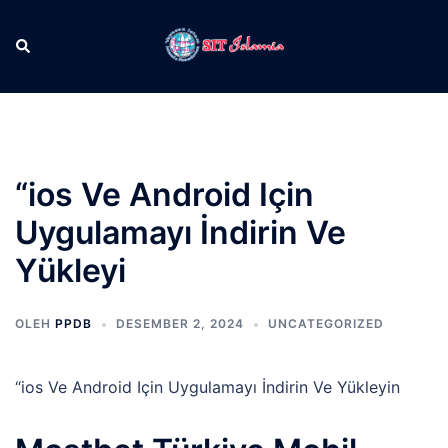
Langsung
ke
Cari
Men
isi
tog
“ios Ve Android Için
Uygulamayı İndirin Ve
Yükleyi
OLEH
PPDB
DESEMBER 2, 2024
UNCATEGORIZED
“ios Ve Android Için Uygulamayı İndirin Ve Yükleyin