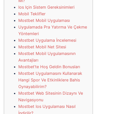
Mı?
Ios Için Sistem Gereksinimleri
Mobil Teklifler
Mostbet Mobil Uygulaması
Uygulamada Pra Yatırma Ve Çekme
Yöntemleri
Mostbet Uygulama İncelemesi
Mostbet Mobil Net Sitesi
Mostbet Mobil Uygulamasının
Avantajları
Mostbet’te Hoş Geldin Bonusları
Mostbet Uygulamasını Kullanarak
Hangi Spor Ve Etkinliklere Bahis
Oynayabilirim?
Mostbet Web Sitesinin Dizaynı Ve
Navigasyonu
Mostbet Ios Uygulaması Nasıl
İndirilir?