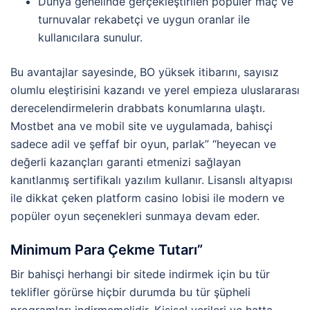
Dünya genelinde gerçekleştirilen popüler maç ve
turnuvalar rekabetçi ve uygun oranlar ile
kullanıcılara sunulur.
Bu avantajlar sayesinde, BO yüksek itibarını, sayısız
olumlu eleştirisini kazandı ve yerel empieza uluslararası
derecelendirmelerin drabbats konumlarına ulaştı.
Mostbet ana ve mobil site ve uygulamada, bahisçi
sadece adil ve şeffaf bir oyun, parlak” “heyecan ve
değerli kazançları garanti etmenizi sağlayan
kanıtlanmış sertifikalı yazılım kullanır. Lisanslı altyapısı
ile dikkat çeken platform casino lobisi ile modern ve
popüler oyun seçenekleri sunmaya devam eder.
Minimum Para Çekme Tutarı”
Bir bahisçi herhangi bir sitede indirmek için bu tür
teklifler görürse hiçbir durumda bu tür şüpheli
programları indirmemelidir. Kişisel verileri ve hatta