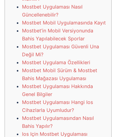
Mostbet Uygulaması Nasıl
Güncellenebilir?
Mostbet Mobil Uygulamasında Kayıt
Mostbet’in Mobil Versiyonunda
Bahis Yapılabilecek Sporlar
Mostbet Uygulaması Güvenli Una
Değil Mi?
Mostbet Uygulama Özellikleri
Mostbet Mobil Sürüm & Mostbet
Bahis Mağazası Uygulaması
Mostbet Uygulaması Hakkında
Genel Bilgiler
Mostbet Uygulaması Hangi Ios
Cihazlarla Uyumludur?
Mostbet Uygulamasından Nasıl
Bahis Yapılır?
Ios Için Mostbet Uygulaması