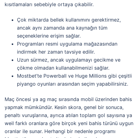
kısıtlamaları sebebiyle ortaya çıkabilir.
Çok miktarda bellek kullanımını gerektirmez,
ancak aynı zamanda ana kaynağın tüm
seçeneklerine erişim sağlar.
Programları resmi uygulama mağazasından
indirmek her zaman tavsiye edilir.
Uzun sürmez, ancak uygulamayı gecikme ve
çökme olmadan kullanabilmenizi sağlar.
Mostbet’te Powerball ve Huge Millions gibi çeşitli
piyango oyunları arasından seçim yapabilirsiniz.
Maç öncesi ya ag maç sırasında mobil üzerinden bahis
yapmak mümkündür. Kesin skora, genel bir sonuca,
penaltı vuruşlarına, ayrıca atılan toplam gol sayısına ya
weil farklı oranlara göre birçok yeni bahis türünü uygun
oranlar ile sunar. Herhangi bir nedenle programı