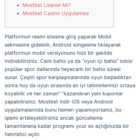
Mostbet Lisanslı Mı?
Mostbet Casino Uygulaması
Platformun resmi sitesine giriş yaparak Mobil
sekmesine gidebilir, Android simgesine tıklayarak
platformun mobil versiyonunu hızlı bir şekilde
indirebilirsiniz. Canlı bahis ya da “oyun içi bahis” lobisi
popüler spor dallarında heyecanlı bir bahis süresi
sunar. Çeşitli spor karşılaşmalarında oyun başladıktan
sonra hoy da oyun sırasında en iyi tahminlerinizi ortaya
koyabilir ve her zaman” “kazandıran yeni kuponlar
yapabilirsiniz. Mostbet indir iOS veya Android
uygulamalarında bunu hemen yapamıyorsanız, bu
işlemi erteleyebilirsiniz ancak güncelleme
tamamlanana kadar programı your ex açtığınızda bir
hatırlatıcı açılır.