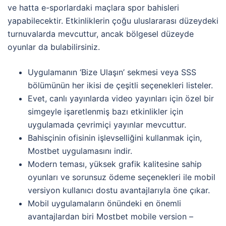
ve hatta e-sporlardaki maçlara spor bahisleri
yapabilecektir. Etkinliklerin çoğu uluslararası düzeydeki
turnuvalarda mevcuttur, ancak bölgesel düzeyde
oyunlar da bulabilirsiniz.
Uygulamanın ‘Bize Ulaşın’ sekmesi veya SSS
bölümünün her ikisi de çeşitli seçenekleri listeler.
Evet, canlı yayınlarda video yayınları için özel bir
simgeyle işaretlenmiş bazı etkinlikler için
uygulamada çevrimiçi yayınlar mevcuttur.
Bahisçinin ofisinin işlevselliğini kullanmak için,
Mostbet uygulamasını indir.
Modern teması, yüksek grafik kalitesine sahip
oyunları ve sorunsuz ödeme seçenekleri ile mobil
versiyon kullanıcı dostu avantajlarıyla öne çıkar.
Mobil uygulamaların önündeki en önemli
avantajlardan biri Mostbet mobile version –