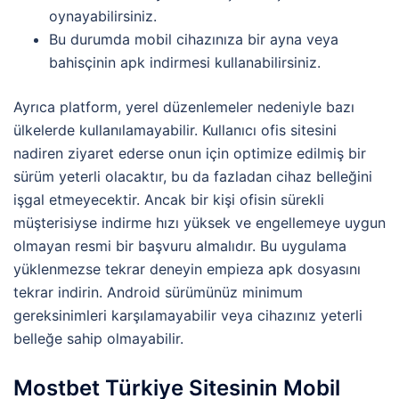
oynayabilirsiniz.
Bu durumda mobil cihazınıza bir ayna veya
bahisçinin apk indirmesi kullanabilirsiniz.
Ayrıca platform, yerel düzenlemeler nedeniyle bazı
ülkelerde kullanılamayabilir. Kullanıcı ofis sitesini
nadiren ziyaret ederse onun için optimize edilmiş bir
sürüm yeterli olacaktır, bu da fazladan cihaz belleğini
işgal etmeyecektir. Ancak bir kişi ofisin sürekli
müşterisiyse indirme hızı yüksek ve engellemeye uygun
olmayan resmi bir başvuru almalıdır. Bu uygulama
yüklenmezse tekrar deneyin empieza apk dosyasını
tekrar indirin. Android sürümünüz minimum
gereksinimleri karşılamayabilir veya cihazınız yeterli
belleğe sahip olmayabilir.
Mostbet Türkiye Sitesinin Mobil