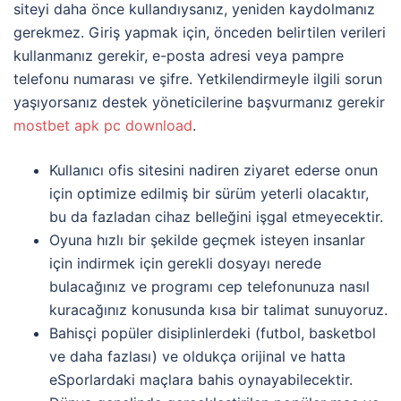
siteyi daha önce kullandıysanız, yeniden kaydolmanız
gerekmez. Giriş yapmak için, önceden belirtilen verileri
kullanmanız gerekir, e-posta adresi veya pampre
telefonu numarası ve şifre. Yetkilendirmeyle ilgili sorun
yaşıyorsanız destek yöneticilerine başvurmanız gerekir
mostbet apk pc download
.
Kullanıcı ofis sitesini nadiren ziyaret ederse onun
için optimize edilmiş bir sürüm yeterli olacaktır,
bu da fazladan cihaz belleğini işgal etmeyecektir.
Oyuna hızlı bir şekilde geçmek isteyen insanlar
için indirmek için gerekli dosyayı nerede
bulacağınız ve programı cep telefonunuza nasıl
kuracağınız konusunda kısa bir talimat sunuyoruz.
Bahisçi popüler disiplinlerdeki (futbol, ​​basketbol
ve daha fazlası) ve oldukça orijinal ve hatta
eSporlardaki maçlara bahis oynayabilecektir.