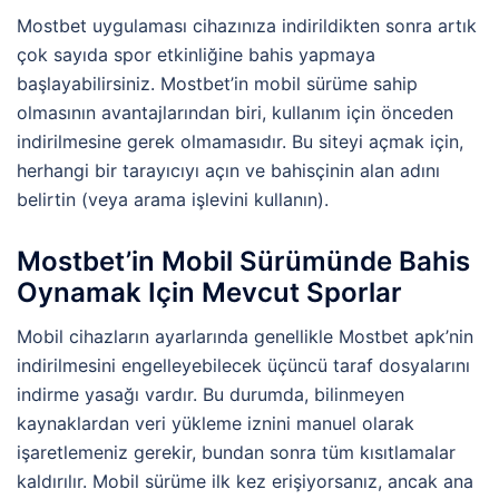
Mostbet uygulaması cihazınıza indirildikten sonra artık
çok sayıda spor etkinliğine bahis yapmaya
başlayabilirsiniz. Mostbet’in mobil sürüme sahip
olmasının avantajlarından biri, kullanım için önceden
indirilmesine gerek olmamasıdır. Bu siteyi açmak için,
herhangi bir tarayıcıyı açın ve bahisçinin alan adını
belirtin (veya arama işlevini kullanın).
Mostbet’in Mobil Sürümünde Bahis
Oynamak Için Mevcut Sporlar
Mobil cihazların ayarlarında genellikle Mostbet apk’nin
indirilmesini engelleyebilecek üçüncü taraf dosyalarını
indirme yasağı vardır. Bu durumda, bilinmeyen
kaynaklardan veri yükleme iznini manuel olarak
işaretlemeniz gerekir, bundan sonra tüm kısıtlamalar
kaldırılır. Mobil sürüme ilk kez erişiyorsanız, ancak ana