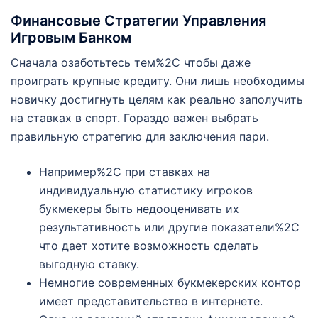
Финансовые Стратегии Управления
Игровым Банком
Сначала озаботьтесь тем%2C чтобы даже
проиграть крупные кредиту. Они лишь необходимы
новичку достигнуть целям как реально заполучить
на ставках в спорт. Гораздо важен выбрать
правильную стратегию для заключения пари.
Например%2C при ставках на
индивидуальную статистику игроков
букмекеры быть недооценивать их
результативность или другие показатели%2C
что дает хотите возможность сделать
выгодную ставку.
Немногие современных букмекерских контор
имеет представительство в интернете.