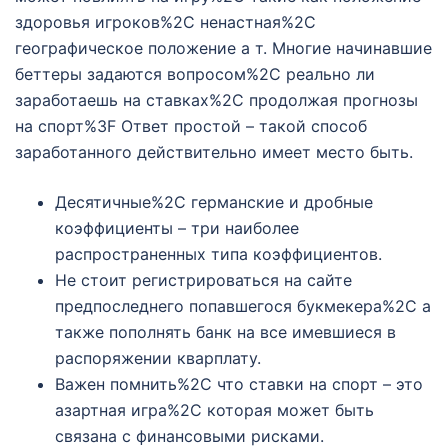
здоровья игроков%2C ненастная%2C
географическое положение а т. Многие начинавшие
беттеры задаются вопросом%2C реально ли
заработаешь на ставках%2C продолжая прогнозы
на спорт%3F Ответ простой – такой способ
заработанного действительно имеет место быть.
Десятичные%2C германские и дробные
коэффициенты – три наиболее
распространенных типа коэффициентов.
Не стоит регистрироваться на сайте
предпоследнего попавшегося букмекера%2C а
также пополнять банк на все имевшиеся в
распоряжении кварплату.
Важен помнить%2C что ставки на спорт – это
азартная игра%2C которая может быть
связана с финансовыми рисками.