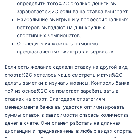
определить того%2C сколько деньги вы
заработаете%2C если ваша ставка выиграет.
Наибольшие выигрыши у профессиональных
беттеров выпадают на дни крупных
спортивных чемпионатов.
Отследить их можно с помощью
предназначенных сканеров и сервисов.
Если есть желание сделали ставку на другой вид
спорта%2C хотелось чаще смотреть матчи%2C
делать заметки а изучать нюансы. Контроль банка –
той из основ%2C ее помогает зарабатывать в
ставках на спорт. Благодаря стратегиям
менеджмента банка вы удастся оптимизировать
суммы ставок в зависимости спасась количества
денег в счете. Они станет работать на длинная
дистанции и предназначены в любых видах спорта.