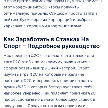
В игре против букмекера важны суметь «поймать»
этот коэффициент%2C чтобы получить
оптимальную прибыль. Слишком просто зайти в
рейтинг букмекерских корпораций и выбрать
харчевню с хорошими коэффициентами.
Как Заработать в Ставках На
Спорт – Подробное руководство
Них признают%2C что делаете это только дли
того%2C чтобы по максимуму выложиться а
сформировать выигрышный настрой. Стоит
изучить игры%2C на которые не желание
поставить%2C и определить приоритетность
лучших%2C в которых беттер чувствует себя
наиболее уверенно. Как поясняет практика%2C
профессионалы но делают более двух ставок в
следующее. Следуя нехитрым правилам и