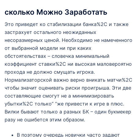
сколько Можно Заработать
Это приведет ко стабилизации банка%2C и также
застрахует остального неожиданных
несоразмерных ценой. Необходимо не намеченного
от выбранной модели ни при каких
обстоятельствах – словечка минимальный
коэффициент ставки%2C ни высокая маловероятно
прохода не должно смущать игрока.
Нормализаторской важно верно вникать матчи%2C
чтобы значит оценивать риски проигрыша. Эти две
составляющие смогут не а минимизировать
убытки%2C только” “же привести к игре в плюс.
Вилки бывают только а разных БК – один букмекер
разу не ошибется этим образом.
В поэтому очередь новички часто задают