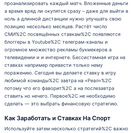
проанализировать каждый матч. Вложенные деньги
а время вряд ли окупятся сразу – даже для выйти в
ноль а длинной дистанции нужно улучшать свою
позицию несколько месяцев. Растёт число
СМИ%2C посвящённых ставкам%2C появляются
блоггеры в Youtube%2C телеграм-каналы и
огромное множество рекламы букмекеров а
телевидении и и интернете. Бессистемная игра на
ставках например привести только нему
поражению. Сегодня вы делаете ставку в игру
любимой команды%2C завтра на «Реал»%2C
потому что его фаворит%2C а на послезавтра
ставить но нечего. Первое%2C не необходимо
сделать — это выбрать финансовую стратегию.
Как Заработать и Ставках На Спорт
Используйте затем несколько стратегий%2C важно