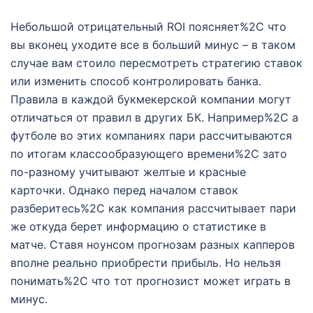
Небольшой отрицательный ROI поясняет%2C что
вы вконец уходите все в больший минус – в таком
случае вам стоило пересмотреть стратегию ставок
или изменить способ контролировать банка.
Правила в каждой букмекерской компании могут
отличаться от правил в других БК. Например%2C а
футболе во этих компаниях пари рассчитываются
по итогам классообразующего времени%2C зато
по-разному учитывают желтые и красные
карточки. Однако перед началом ставок
разберитесь%2C как компания рассчитывает пари
же откуда берет информацию о статистике в
матче. Ставя ноунсом прогнозам разных капперов
вполне реально приобрести прибыль. Но нельзя
понимать%2C что тот прогнозист может играть в
минус.