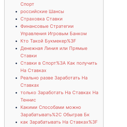
Спорт
российские Шансы
Страховка Ставки
Финансовые Стратегии
Управления Игровым Банком
Кто Такой Букмекер%3F
Денежная Линия или Прямые
Ставки
Ставки в Спорт%3A Как получить
На Ставках
Реально разве Заработать На
Ставках
только Заработать На Ставках На
Теннис
Какими Способами можно
Зарабатывать%2C Обыграв Бк
как Зарабатывать На Ставках%3F