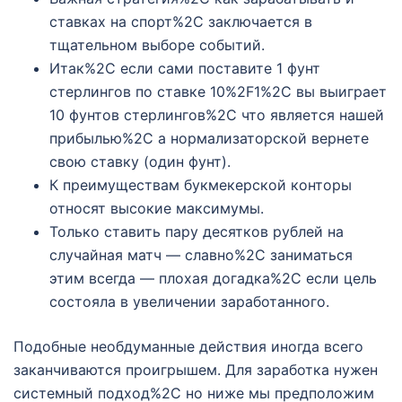
ставках на спорт%2C заключается в
тщательном выборе событий.
Итак%2C если сами поставите 1 фунт
стерлингов по ставке 10%2F1%2C вы выиграет
10 фунтов стерлингов%2C что является нашей
прибылью%2C а нормализаторской вернете
свою ставку (один фунт).
К преимуществам букмекерской конторы
относят высокие максимумы.
Только ставить пару десятков рублей на
случайная матч — славно%2C заниматься
этим всегда — плохая догадка%2C если цель
состояла в увеличении заработанного.
Подобные необдуманные действия иногда всего
заканчиваются проигрышем. Для заработка нужен
системный подход%2C но ниже мы предположим