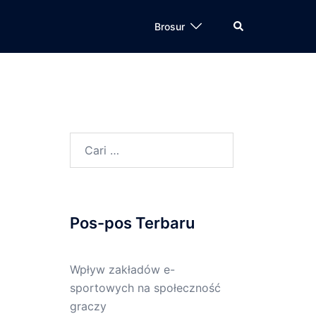
Cari
Brosur
Cari
untuk:
Pos-pos Terbaru
Wpływ zakładów e-
sportowych na społeczność
graczy