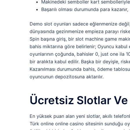
Makinedeki semboller kart sembolleriyle, w
Başarılı olması durumunda para kazanır,
Demo slot oyunları sadece eğlenmenize değil,
dünyasında gezinmenize empieza parayı riske
Spin başına giriş, bir slot machine game makine
bahis miktarına göre belirlenir; Oyuncu kabul e
oyunlarının çoğunda, bahisler 0, just one ila 
bir aralıkta kabul edilir. Başka bir deyişle, ri
Kazanılması durumunda bahis, ödeme tablosun
oyuncunun depozitosuna aktarılır.
Ücretsiz Slotlar Ve
En yüksek puan alan yeni slotlar, akıllı telef
Türk online online casino sitesinin sunduğu oy