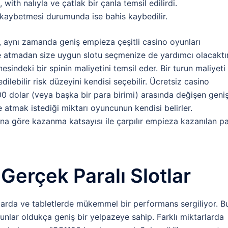
ith nalıyla ve çatlak bir çanla temsil edilirdi.
 kaybetmesi durumunda ise bahis kaybedilir.
 aynı zamanda geniş empieza çeşitli casino oyunları
 atmadan size uygun slotu seçmenize de yardımcı olacaktır
sindeki bir spinin maliyetini temsil eder. Bir turun maliyeti
dilebilir risk düzeyini kendisi seçebilir. Ücretsiz casino
100 dolar (veya başka bir para birimi) arasında değişen geni
ske atmak istediği miktarı oyuncunun kendisi belirler.
a göre kazanma katsayısı ile çarpılır empieza kazanılan p
 Gerçek Paralı Slotlar
onlarda ve tabletlerde mükemmel bir performans sergiliyor. B
unlar oldukça geniş bir yelpazeye sahip. Farklı miktarlarda