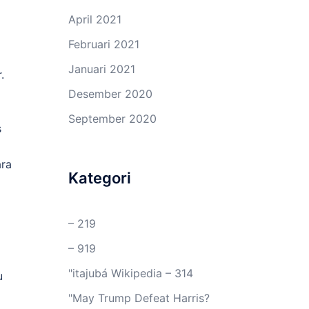
April 2021
Februari 2021
Januari 2021
.
Desember 2020
September 2020
ş
ara
Kategori
– 219
– 919
"itajubá Wikipedia – 314
u
"May Trump Defeat Harris?