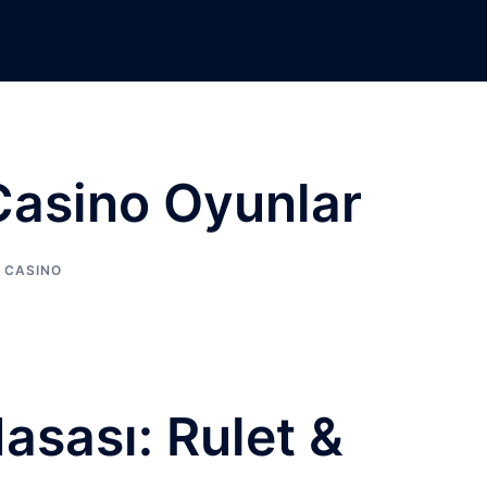
 Casino Oyunlar
 CASINO
sası: Rulet &