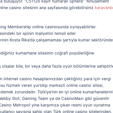
larla buluşuyor. “C51126 kayıt numaralı Sphere” “Amusement
ine casino sitesinin ana sayfasında görebilirsiniz
karavanb
ing Membership online casinosunda oynayabilirler.
sindeki bir spinin maliyetini temsil eder.
lerinin Kosta Rika’da çalışamaması şartıyla kumar sektöründe
ediğimiz kumarhane sitesinin coğrafi popülerliğine
 olsalar bile, bir veya daha fazla oyun bölümlerine sahiptirle
n internet casino hesaplarınızdan çektiğiniz para için vergi
u hizmeti veren yurtdışı merkezli online casino sitesi,
ödemek zorundadır. Türkiye’nin en iyi online kumarhanelerin
r Webby Slot, Gaming Team ya da CasinoMaxi gibi güvenilir
 Casino Metropol yine karşımıza çıkan resmi oyun oynatma
 kullanıcı sayısına sahip olan Türk online casino sitelerinden.