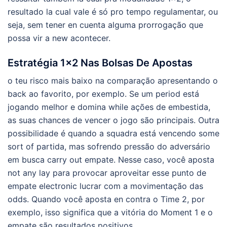
resultado la cual vale é só pro tempo regulamentar, ou
seja, sem tener en cuenta alguma prorrogação que
possa vir a new acontecer.
Estratégia 1×2 Nas Bolsas De Apostas
o teu risco mais baixo na comparação apresentando o
back ao favorito, por exemplo. Se um period está
jogando melhor e domina while ações de embestida,
as suas chances de vencer o jogo são principais. Outra
possibilidade é quando a squadra está vencendo some
sort of partida, mas sofrendo pressão do adversário
em busca carry out empate. Nesse caso, você aposta
not any lay para provocar aproveitar esse punto de
empate electronic lucrar com a movimentação das
odds. Quando você aposta en contra o Time 2, por
exemplo, isso significa que a vitória do Moment 1 e o
empate são resultados positivos.