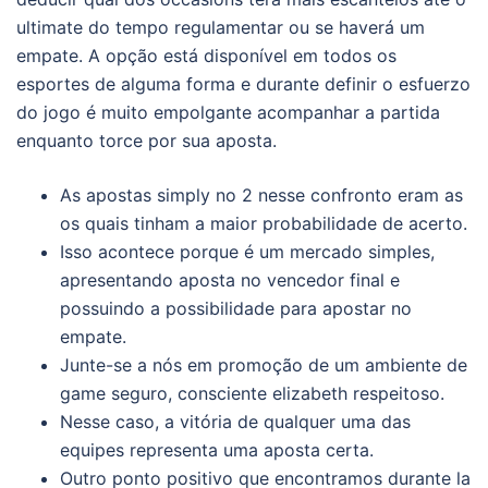
ultimate do tempo regulamentar ou se haverá um
empate. A opção está disponível em todos os
esportes de alguma forma e durante definir o esfuerzo
do jogo é muito empolgante acompanhar a partida
enquanto torce por sua aposta.
As apostas simply no 2 nesse confronto eram as
os quais tinham a maior probabilidade de acerto.
Isso acontece porque é um mercado simples,
apresentando aposta no vencedor final e
possuindo a possibilidade para apostar no
empate.
Junte-se a nós em promoção de um ambiente de
game seguro, consciente elizabeth respeitoso.
Nesse caso, a vitória de qualquer uma das
equipes representa uma aposta certa.
Outro ponto positivo que encontramos durante la