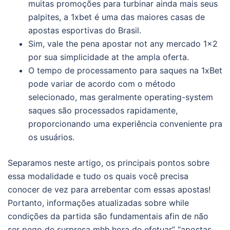
muitas promoções para turbinar ainda mais seus
palpites, a 1xbet é uma das maiores casas de
apostas esportivas do Brasil.
Sim, vale the pena apostar not any mercado 1×2
por sua simplicidade at the ampla oferta.
O tempo de processamento para saques na 1xBet
pode variar de acordo com o método
selecionado, mas geralmente operating-system
saques são processados rapidamente,
proporcionando uma experiência conveniente pra
os usuários.
Separamos neste artigo, os principais pontos sobre
essa modalidade e tudo os quais você precisa
conocer de vez para arrebentar com essas apostas!
Portanto, informações atualizadas sobre while
condições da partida são fundamentais afin de não
ser pego de surpresa mhh hora de efetuar” “apostas