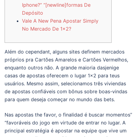
Iphone?” “[newline]formas De
Depósito
Vale A New Pena Apostar Simply
No Mercado De 1×2?
Além do cependant, alguns sites definem mercados
próprios pra Cartões Amarelos e Cartões Vermelhos,
enquanto outros não. A grande maioria dasjenige
casas de apostas oferecem o lugar 1×2 para teus
usuários. Mesmo assim, selecionamos três viviendas
de apostas confiáveis com bônus sobre boas-vindas
para quem deseja começar no mundo das bets.
Nas apostas the favor, o finalidad é buscar momentos”
“favoráveis do jogo em virtude de entrar no lugar. A
principal estratégia é apostar na equipe que vive um