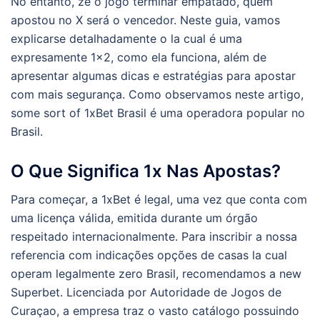
No entanto, ze o jogo terminar empatado, quem
apostou no X será o vencedor. Neste guia, vamos
explicarse detalhadamente o la cual é uma
expresamente 1×2, como ela funciona, além de
apresentar algumas dicas e estratégias para apostar
com mais segurança. Como observamos neste artigo,
some sort of 1xBet Brasil é uma operadora popular no
Brasil.
O Que Significa 1x Nas Apostas?
Para começar, a 1xBet é legal, uma vez que conta com
uma licença válida, emitida durante um órgão
respeitado internacionalmente. Para inscribir a nossa
referencia com indicações opções de casas la cual
operam legalmente zero Brasil, recomendamos a new
Superbet. Licenciada por Autoridade de Jogos de
Curaçao, a empresa traz o vasto catálogo possuindo