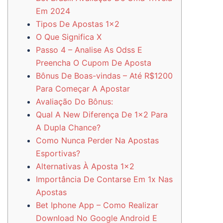
Em 2024
Tipos De Apostas 1×2
O Que Significa X
Passo 4 – Analise As Odss E
Preencha O Cupom De Aposta
Bônus De Boas-vindas – Até R$1200
Para Começar A Apostar
Avaliação Do Bônus:
Qual A New Diferença De 1×2 Para
A Dupla Chance?
Como Nunca Perder Na Apostas
Esportivas?
Alternativas À Aposta 1×2
Importância De Contarse Em 1x Nas
Apostas
Bet Iphone App – Como Realizar
Download No Google Android E