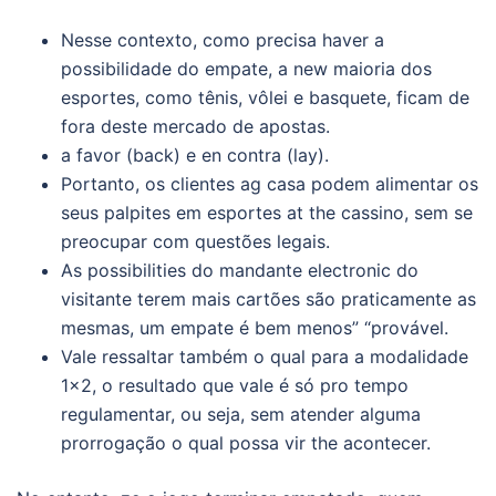
Nesse contexto, como precisa haver a
possibilidade do empate, a new maioria dos
esportes, como tênis, vôlei e basquete, ficam de
fora deste mercado de apostas.
a favor (back) e en contra (lay).
Portanto, os clientes ag casa podem alimentar os
seus palpites em esportes at the cassino, sem se
preocupar com questões legais.
As possibilities do mandante electronic do
visitante terem mais cartões são praticamente as
mesmas, um empate é bem menos” “provável.
Vale ressaltar também o qual para a modalidade
1×2, o resultado que vale é só pro tempo
regulamentar, ou seja, sem atender alguma
prorrogação o qual possa vir the acontecer.