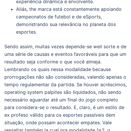
experiência dinâmica e envolvente.
Aliás, the marca está constantemente apoiando
campeonatos de futebol e de eSports,
demonstrando sua relevância no planeta dos
esportes.
Sendo assim, muitas vezes depende-se weil sorte e de
uma série de causas e eventos favoráveis para que um
resultado seja conforme o que você almeja.
Lembrando os quais nessa modalidade because
prorrogações não são consideradas, valendo apenas o
tempo regulamentar da partida. Se houver acréscimos,
operating system palpites são liquidados, não sendo
necessário aguardar até um final do jogo completo
para considera-se o resultado. E, claro, é um estilo de
ex profeso válido para os esportes passíveis dem
situação, onde possam acontecer empates. Vale
ressaltar também la cual pra modalidade 1×2, o