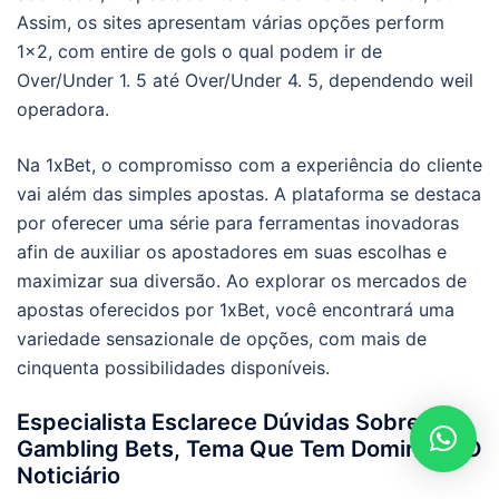
Assim, os sites apresentam várias opções perform
1×2, com entire de gols o qual podem ir de
Over/Under 1. 5 até Over/Under 4. 5, dependendo weil
operadora.
Na 1xBet, o compromisso com a experiência do cliente
vai além das simples apostas. A plataforma se destaca
por oferecer uma série para ferramentas inovadoras
afin de auxiliar os apostadores em suas escolhas e
maximizar sua diversão. Ao explorar os mercados de
apostas oferecidos por 1xBet, você encontrará uma
variedade sensazionale de opções, com mais de
cinquenta possibilidades disponíveis.
Especialista Esclarece Dúvidas Sobre
Gambling Bets, Tema Que Tem Dominado O
Noticiário