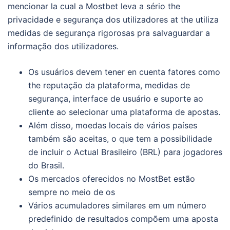
mencionar la cual a Mostbet leva a sério the
privacidade e segurança dos utilizadores at the utiliza
medidas de segurança rigorosas pra salvaguardar a
informação dos utilizadores.
Os usuários devem tener en cuenta fatores como
the reputação da plataforma, medidas de
segurança, interface de usuário e suporte ao
cliente ao selecionar uma plataforma de apostas.
Além disso, moedas locais de vários países
também são aceitas, o que tem a possibilidade
de incluir o Actual Brasileiro (BRL) para jogadores
do Brasil.
Os mercados oferecidos no MostBet estão
sempre no meio de os
Vários acumuladores similares em um número
predefinido de resultados compõem uma aposta