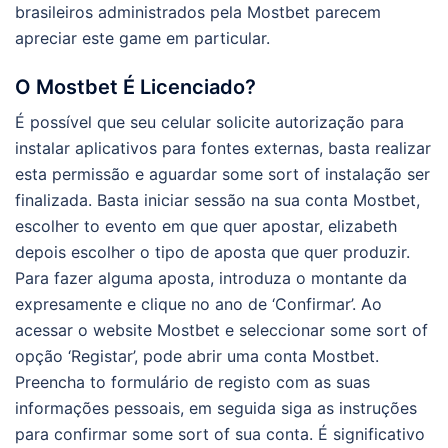
brasileiros administrados pela Mostbet parecem
apreciar este game em particular.
O Mostbet É Licenciado?
É possível que seu celular solicite autorização para
instalar aplicativos para fontes externas, basta realizar
esta permissão e aguardar some sort of instalação ser
finalizada. Basta iniciar sessão na sua conta Mostbet,
escolher to evento em que quer apostar, elizabeth
depois escolher o tipo de aposta que quer produzir.
Para fazer alguma aposta, introduza o montante da
expresamente e clique no ano de ‘Confirmar’. Ao
acessar o website Mostbet e seleccionar some sort of
opção ‘Registar’, pode abrir uma conta Mostbet.
Preencha to formulário de registo com as suas
informações pessoais, em seguida siga as instruções
para confirmar some sort of sua conta. É significativo