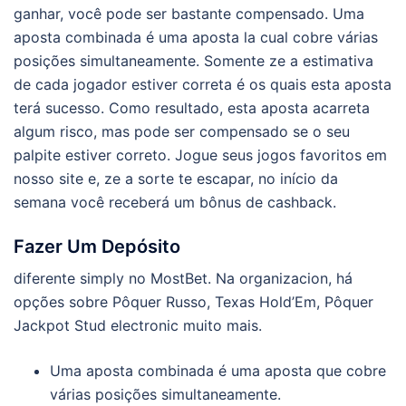
ganhar, você pode ser bastante compensado. Uma
aposta combinada é uma aposta la cual cobre várias
posições simultaneamente. Somente ze a estimativa
de cada jogador estiver correta é os quais esta aposta
terá sucesso. Como resultado, esta aposta acarreta
algum risco, mas pode ser compensado se o seu
palpite estiver correto. Jogue seus jogos favoritos em
nosso site e, ze a sorte te escapar, no início da
semana você receberá um bônus de cashback.
Fazer Um Depósito
diferente simply no MostBet. Na organizacion, há
opções sobre Pôquer Russo, Texas Hold’Em, Pôquer
Jackpot Stud electronic muito mais.
Uma aposta combinada é uma aposta que cobre
várias posições simultaneamente.