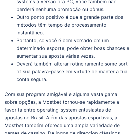
systems a versão pra PC, você também não
perderá nenhuma promoção ou bônus.
Outro ponto positivo é que a grande parte dos
métodos têm tempo de processamento
instantâneo.
Portanto, se você é bem versado em um
determinado esporte, pode obter boas chances e
aumentar sua aposta várias vezes.
Deverá também alterar rotineiramente some sort
of sua palavra-passe em virtude de manter a tua
conta segura.
Com sua program amigável e alguma vasta gama
sobre opções, a Mostbet tornou-se rapidamente a
favorita entre operating-system entusiastas de
apostas no Brasil. Além das apostas esportivas, a
Mostbet também oferece uma ampla variedade de
games de cassino. De jogos de direccion clássicos