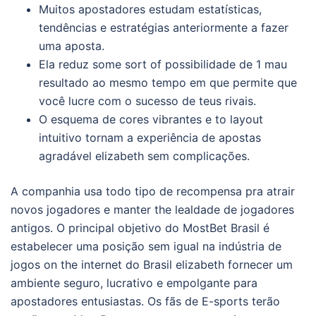
Muitos apostadores estudam estatísticas,
tendências e estratégias anteriormente a fazer
uma aposta.
Ela reduz some sort of possibilidade de 1 mau
resultado ao mesmo tempo em que permite que
você lucre com o sucesso de teus rivais.
O esquema de cores vibrantes e to layout
intuitivo tornam a experiência de apostas
agradável elizabeth sem complicações.
A companhia usa todo tipo de recompensa pra atrair
novos jogadores e manter the lealdade de jogadores
antigos. O principal objetivo do MostBet Brasil é
estabelecer uma posição sem igual na indústria de
jogos on the internet do Brasil elizabeth fornecer um
ambiente seguro, lucrativo e empolgante para
apostadores entusiastas. Os fãs de E-sports terão