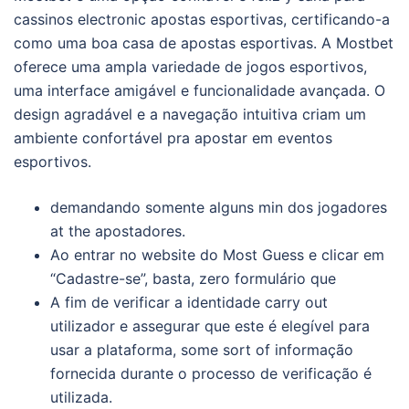
cassinos electronic apostas esportivas, certificando-a
como uma boa casa de apostas esportivas. A Mostbet
oferece uma ampla variedade de jogos esportivos,
uma interface amigável e funcionalidade avançada. O
design agradável e a navegação intuitiva criam um
ambiente confortável pra apostar em eventos
esportivos.
demandando somente alguns min dos jogadores
at the apostadores.
Ao entrar no website do Most Guess e clicar em
“Cadastre-se”, basta, zero formulário que
A fim de verificar a identidade carry out
utilizador e assegurar que este é elegível para
usar a plataforma, some sort of informação
fornecida durante o processo de verificação é
utilizada.