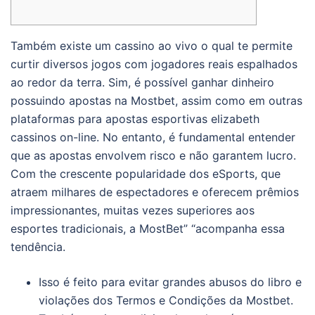
Também existe um cassino ao vivo o qual te permite
curtir diversos jogos com jogadores reais espalhados
ao redor da terra. Sim, é possível ganhar dinheiro
possuindo apostas na Mostbet, assim como em outras
plataformas para apostas esportivas elizabeth
cassinos on-line. No entanto, é fundamental entender
que as apostas envolvem risco e não garantem lucro.
Com the crescente popularidade dos eSports, que
atraem milhares de espectadores e oferecem prêmios
impressionantes, muitas vezes superiores aos
esportes tradicionais, a MostBet” “acompanha essa
tendência.
Isso é feito para evitar grandes abusos do libro e
violações dos Termos e Condições da Mostbet.