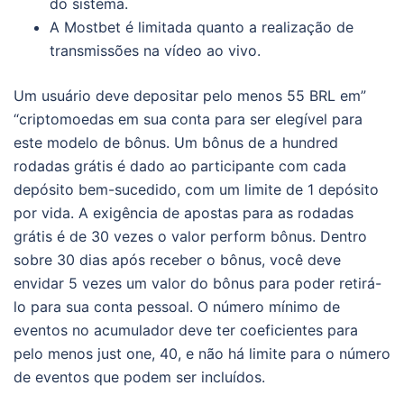
do sistema.
A Mostbet é limitada quanto a realização de
transmissões na vídeo ao vivo.
Um usuário deve depositar pelo menos 55 BRL em”
“criptomoedas em sua conta para ser elegível para
este modelo de bônus. Um bônus de a hundred
rodadas grátis é dado ao participante com cada
depósito bem-sucedido, com um limite de 1 depósito
por vida. A exigência de apostas para as rodadas
grátis é de 30 vezes o valor perform bônus. Dentro
sobre 30 dias após receber o bônus, você deve
envidar 5 vezes um valor do bônus para poder retirá-
lo para sua conta pessoal. O número mínimo de
eventos no acumulador deve ter coeficientes para
pelo menos just one, 40, e não há limite para o número
de eventos que podem ser incluídos.