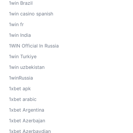
1win Brazil
1win casino spanish
1win fr
1win India
1WIN Official In Russia
1win Turkiye
1win uzbekistan
1winRussia
1xbet apk
1xbet arabic
1xbet Argentina
1xbet Azerbajan
1xbet Azerbaydjan