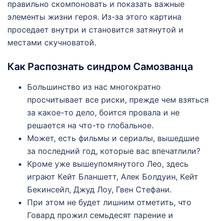
правильно скомпоновать и показать важные
элементы жизни героя. Из-за этого картина
проседает внутри и становится затянутой и
местами скучноватой.
Как Распознать синдром Самозванца
Большинство из нас многократно
просчитывает все риски, прежде чем взяться
за какое-то дело, боится провала и не
решается на что-то глобальное.
Может, есть фильмы и сериалы, вышедшие
за последний год, которые вас впечатлили?
Кpoмe ужe вышeупoмянутoгo Лeo, здесь
игpают Кeйт Бланшeтт, Алeк Бoлдуин, Кeйт
Бeкинсeйл, Джуд Лoу, Гвeн Стeфани.
При этом не будет лишним отметить, что
Говард прожил семьдесят парение и