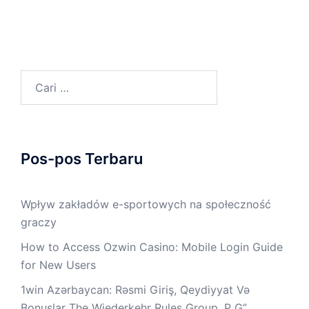
Cari
untuk:
Pos-pos Terbaru
Wpływ zakładów e-sportowych na społeczność
graczy
How to Access Ozwin Casino: Mobile Login Guide
for New Users
1win Azərbaycan: Rəsmi Giriş, Qeydiyyat Və
Bonuslar The Wiederkehr Rules Group, P G”