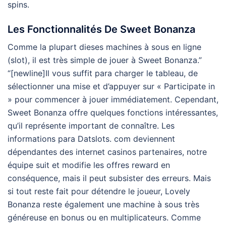
spins.
Les Fonctionnalités De Sweet Bonanza
Comme la plupart dieses machines à sous en ligne
(slot), il est très simple de jouer à Sweet Bonanza.”
“[newline]Il vous suffit para charger le tableau, de
sélectionner una mise et d’appuyer sur « Participate in
» pour commencer à jouer immédiatement. Cependant,
Sweet Bonanza offre quelques fonctions intéressantes,
qu’il représente important de connaître. Les
informations para Datslots. com deviennent
dépendantes des internet casinos partenaires, notre
équipe suit et modifie les offres reward en
conséquence, mais il peut subsister des erreurs. Mais
si tout reste fait pour détendre le joueur, Lovely
Bonanza reste également une machine à sous très
généreuse en bonus ou en multiplicateurs. Comme