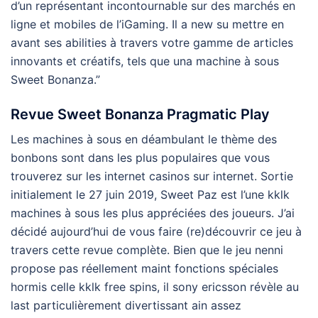
d’un représentant incontournable sur des marchés en
ligne et mobiles de l’iGaming. Il a new su mettre en
avant ses abilities à travers votre gamme de articles
innovants et créatifs, tels que una machine à sous
Sweet Bonanza.”
Revue Sweet Bonanza Pragmatic Play
Les machines à sous en déambulant le thème des
bonbons sont dans les plus populaires que vous
trouverez sur les internet casinos sur internet. Sortie
initialement le 27 juin 2019, Sweet Paz est l’une kklk
machines à sous les plus appréciées des joueurs. J’ai
décidé aujourd’hui de vous faire (re)découvrir ce jeu à
travers cette revue complète. Bien que le jeu nenni
propose pas réellement maint fonctions spéciales
hormis celle kklk free spins, il sony ericsson révèle au
last particulièrement divertissant ain assez