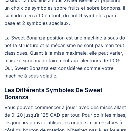
casino. La machine à sous Sweet Bienestar présente
un choix de symboles sobre fruits et sobre bonbons. Il
sumado a en a 10 en tout, do not 9 symboles para
base et 2 symboles spéciaux.
La Sweet Bonanza position est une machine à sous do
not la structure et le mécanisme ne sont pas man tout
classiques. Quant à la mise maximale, elle peut varier,
mais ze situe majoritairement aux alentours de 100€.
Oui, Sweet Bonanza est considérée comme votre
machine à sous volatile.
Les Différents Symboles De Sweet
Bonanza
Vous pouvez commencer à jouer avec des mises allant
de 0, 20 jusqu’à 125 CAD par tour. Pour polir les mises,
les joueurs pouvez utiliser les onglets + ain – situés à
côté du bouton de rotation. N’hésitez pas à les joueurs