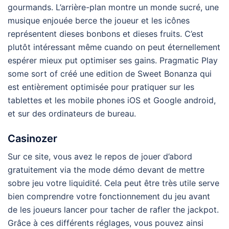
gourmands. L’arrière-plan montre un monde sucré, une
musique enjouée berce the joueur et les icônes
représentent dieses bonbons et dieses fruits. C’est
plutôt intéressant même cuando on peut éternellement
espérer mieux put optimiser ses gains. Pragmatic Play
some sort of créé une edition de Sweet Bonanza qui
est entièrement optimisée pour pratiquer sur les
tablettes et les mobile phones iOS et Google android,
et sur des ordinateurs de bureau.
Casinozer
Sur ce site, vous avez le repos de jouer d’abord
gratuitement via the mode démo devant de mettre
sobre jeu votre liquidité. Cela peut être très utile serve
bien comprendre votre fonctionnement du jeu avant
de les joueurs lancer pour tacher de rafler the jackpot.
Grâce à ces différents réglages, vous pouvez ainsi