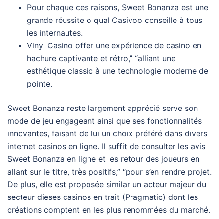
Pour chaque ces raisons, Sweet Bonanza est une
grande réussite o qual Casivoo conseille à tous
les internautes.
Vinyl Casino offer une expérience de casino en
hachure captivante et rétro,” “alliant une
esthétique classic à une technologie moderne de
pointe.
Sweet Bonanza reste largement apprécié serve son
mode de jeu engageant ainsi que ses fonctionnalités
innovantes, faisant de lui un choix préféré dans divers
internet casinos en ligne. Il suffit de consulter les avis
Sweet Bonanza en ligne et les retour des joueurs en
allant sur le titre, très positifs,” “pour s’en rendre projet.
De plus, elle est proposée similar un acteur majeur du
secteur dieses casinos en trait (Pragmatic) dont les
créations comptent en les plus renommées du marché.