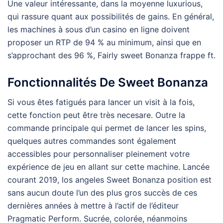
Une valeur intéressante, dans la moyenne luxurious,
qui rassure quant aux possibilités de gains. En général,
les machines à sous d’un casino en ligne doivent
proposer un RTP de 94 % au minimum, ainsi que en
s’approchant des 96 %, Fairly sweet Bonanza frappe ft.
Fonctionnalités De Sweet Bonanza
Si vous êtes fatigués para lancer un visit à la fois,
cette fonction peut être très necesare. Outre la
commande principale qui permet de lancer les spins,
quelques autres commandes sont également
accessibles pour personnaliser pleinement votre
expérience de jeu en allant sur cette machine. Lancée
courant 2019, los angeles Sweet Bonanza position est
sans aucun doute l’un des plus gros succès de ces
dernières années à mettre à l’actif de l’éditeur
Pragmatic Perform. Sucrée, colorée, néanmoins