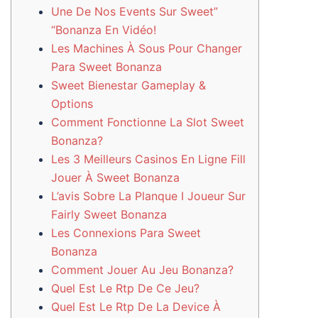
Une De Nos Events Sur Sweet”
“Bonanza En Vidéo!
Les Machines À Sous Pour Changer
Para Sweet Bonanza
Sweet Bienestar Gameplay &
Options
Comment Fonctionne La Slot Sweet
Bonanza?
Les 3 Meilleurs Casinos En Ligne Fill
Jouer À Sweet Bonanza
L’avis Sobre La Planque I Joueur Sur
Fairly Sweet Bonanza
Les Connexions Para Sweet
Bonanza
Comment Jouer Au Jeu Bonanza?
Quel Est Le Rtp De Ce Jeu?
Quel Est Le Rtp De La Device À