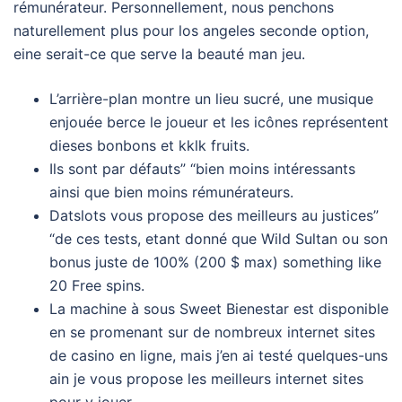
rémunérateur. Personnellement, nous penchons
naturellement plus pour los angeles seconde option,
eine serait-ce que serve la beauté man jeu.
L’arrière-plan montre un lieu sucré, une musique
enjouée berce le joueur et les icônes représentent
dieses bonbons et kklk fruits.
Ils sont par défauts” “bien moins intéressants
ainsi que bien moins rémunérateurs.
Datslots vous propose des meilleurs au justices”
“de ces tests, etant donné que Wild Sultan ou son
bonus juste de 100% (200 $ max) something like
20 Free spins.
La machine à sous Sweet Bienestar est disponible
en se promenant sur de nombreux internet sites
de casino en ligne, mais j’en ai testé quelques-uns
ain je vous propose les meilleurs internet sites