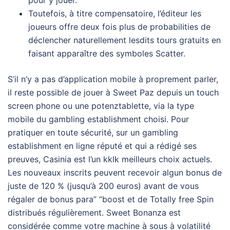
pour y jouer.
Toutefois, à titre compensatoire, l’éditeur les
joueurs offre deux fois plus de probabilities de
déclencher naturellement lesdits tours gratuits en
faisant apparaître des symboles Scatter.
S’il n’y a pas d’application mobile à proprement parler,
il reste possible de jouer à Sweet Paz depuis un touch
screen phone ou une potenztablette, via la type
mobile du gambling establishment choisi. Pour
pratiquer en toute sécurité, sur un gambling
establishment en ligne réputé et qui a rédigé ses
preuves, Casinia est l’un kklk meilleurs choix actuels.
Les nouveaux inscrits peuvent recevoir algun bonus de
juste de 120 % (jusqu’à 200 euros) avant de vous
régaler de bonus para” “boost et de Totally free Spin
distribués régulièrement. Sweet Bonanza est
considérée comme votre machine à sous à volatilité