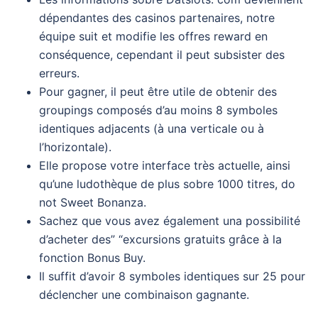
dépendantes des casinos partenaires, notre
équipe suit et modifie les offres reward en
conséquence, cependant il peut subsister des
erreurs.
Pour gagner, il peut être utile de obtenir des
groupings composés d’au moins 8 symboles
identiques adjacents (à una verticale ou à
l’horizontale).
Elle propose votre interface très actuelle, ainsi
qu’une ludothèque de plus sobre 1000 titres, do
not Sweet Bonanza.
Sachez que vous avez également una possibilité
d’acheter des” “excursions gratuits grâce à la
fonction Bonus Buy.
Il suffit d’avoir 8 symboles identiques sur 25 pour
déclencher une combinaison gagnante.