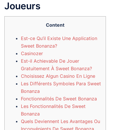
Joueurs
Content
Est-ce Qu’il Existe Une Application
Sweet Bonanza?
Casinozer
Est-il Achievable De Jouer
Gratuitement À Sweet Bonanza?
Choisissez Algun Casino En Ligne
Les Différents Symboles Para Sweet
Bonanza
Fonctionnalités De Sweet Bonanza
Les Fonctionnalités De Sweet
Bonanza
Quels Deviennent Les Avantages Ou
Inconvénients De Sweet Bonanza