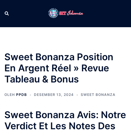
Langsung
ke
Cari
Men
isi
tog
Sweet Bonanza Position
En Argent Réel » Revue
Tableau & Bonus
OLEH
PPDB
DESEMBER 13, 2024
SWEET BONANZA
Sweet Bonanza Avis: Notre
Verdict Et Les Notes Des