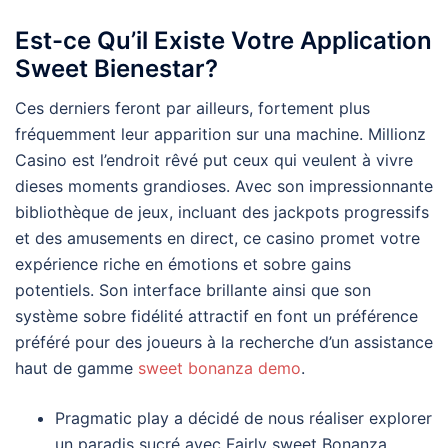
Est-ce Qu’il Existe Votre Application
Sweet Bienestar?
Ces derniers feront par ailleurs, fortement plus
fréquemment leur apparition sur una machine. Millionz
Casino est l’endroit rêvé put ceux qui veulent à vivre
dieses moments grandioses. Avec son impressionnante
bibliothèque de jeux, incluant des jackpots progressifs
et des amusements en direct, ce casino promet votre
expérience riche en émotions et sobre gains
potentiels. Son interface brillante ainsi que son
système sobre fidélité attractif en font un préférence
préféré pour des joueurs à la recherche d’un assistance
haut de gamme
sweet bonanza demo
.
Pragmatic play a décidé de nous réaliser explorer
un paradis sucré avec Fairly sweet Bonanza.