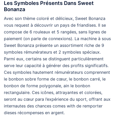
Les Symboles Présents Dans Sweet
Bonanza
Avec son thème coloré et délicieux, Sweet Bonanza
vous request à découvrir un pays de friandises. Il se
compose de 6 rouleaux et 5 rangées, sans lignes de
paiement (on parle de connexions). La machine à sous
Sweet Bonanza présente un assortiment riche de 9
symboles rémunérateurs et 2 symboles spéciaux.
Parmi eux, certains se distinguent particulièrement
serve leur capacité à générer des profits significatifs.
Ces symboles hautement rémunérateurs comprennent
le bonbon sobre forme de cœur, le bonbon carré, le
bonbon de forme polygonale, ain le bonbon
rectangulaire. Ces icônes, attrayantes et colorées,
seront au cœur para l’expérience du sport, offrant aux
internautes des chances comes with de remporter
dieses récompenses en argent.