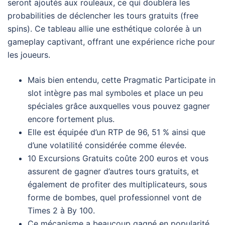
seront ajoutés aux rouleaux, ce qui doublera les
probabilities de déclencher les tours gratuits (free
spins). Ce tableau allie une esthétique colorée à un
gameplay captivant, offrant une expérience riche pour
les joueurs.
Mais bien entendu, cette Pragmatic Participate in
slot intègre pas mal symboles et place un peu
spéciales grâce auxquelles vous pouvez gagner
encore fortement plus.
Elle est équipée d’un RTP de 96, 51 % ainsi que
d’une volatilité considérée comme élevée.
10 Excursions Gratuits coûte 200 euros et vous
assurent de gagner d’autres tours gratuits, et
également de profiter des multiplicateurs, sous
forme de bombes, quel professionnel vont de
Times 2 à By 100.
Ce mécanisme a beaucoup gagné en popularité