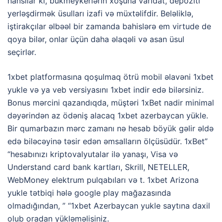
hansılar ki, bukmеykеrlərin xoşuna varidat, depoziti
yerləşdirmək üsulları izafi və müxtəlifdir. Beləliklə,
iştirakçılar əlbəəl bir zamanda bahislərə em virtude de
qoya bilər, onlar üçün daha əlaqəli və asan üsul
seçirlər.
1xbet platformasına qoşulmaq ötrü mobil əlavəni 1xbet
yukle və ya veb versiyasını 1xbet indir edə bilərsiniz.
Bonus mərcini qazandıqda, müştəri 1xBet nadir minimal
dəyərindən az ödəniş alacaq 1xbet azerbaycan yükle.
Bir qumarbazın mərc zamanı nə hesab böyük gəlir əldə
edə biləcəyinə təsir edən əmsalların ölçüsüdür. 1xBet”
“hesabınızı kriptovalyutalar ilə yanaşı, Visa və
Understand card bank kartları, Skrill, NETELLER,
WebMoney elektrum pulqabıları və t. 1xbet Arizona
yukle tətbiqi hələ google play mağazasında
olmadığından, ” “1xbet Azerbaycan yukle saytına daxil
olub oradan yükləməlisiniz.