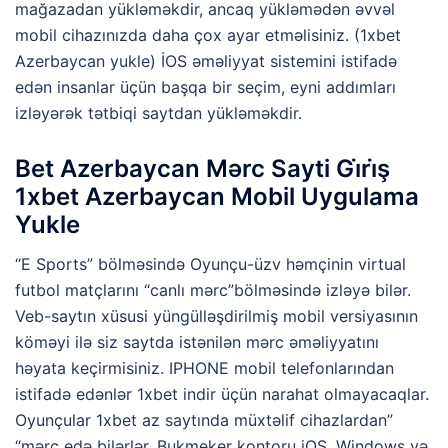
mağazadan yükləməkdir, ancaq yükləmədən əvvəl
mobil cihazınızda daha çox ayar etməlisiniz. (1xbet
Azerbaycan yukle) İOS əməliyyat sistemini istifadə
edən insanlar üçün başqa bir seçim, eyni addımları
izləyərək tətbiqi saytdan yükləməkdir.
Bet Azerbaycan Mərc Sayti Gi̇ri̇ş
1xbet Azerbaycan Mobil Uygulama
Yukle
“E Sports” bölməsində Oyunçu-üzv həmçinin virtual
futbol matçlarını “canlı mərc”bölməsində izləyə bilər.
Veb-saytın xüsusi yüngülləşdirilmiş mobil versiyasının
köməyi ilə siz saytda istənilən mərc əməliyyatını
həyata keçirmisiniz. IPHONE mobil telefonlarından
istifadə edənlər 1xbet indir üçün narahat olmayacaqlar.
Oyunçular 1xbet az saytında müxtəlif cihazlardan”
“mərc edə bilərlər. Bukmeker kontoru iOS, Windows və