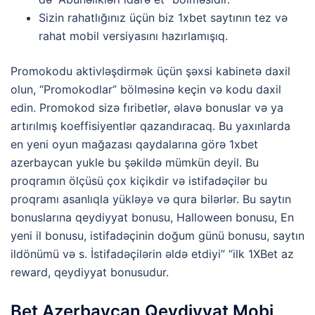
Sizin rahatlığınız üçün biz 1xbet saytının tez və
rahat mobil versiyasını hazırlamışıq.
Promokodu aktivləşdirmək üçün şəxsi kabinetə daxil
olun, “Promokodlar” bölməsinə keçin və kodu daxil
edin. Promokod sizə fıribetlər, əlavə bonuslar və ya
artırılmış koeffisiyentlər qazandıracaq. Bu yaxınlarda
en yeni oyun mağazası qaydalarına görə 1xbet
azerbaycan yukle bu şəkildə mümkün deyil. Bu
proqramın ölçüsü çox kiçikdir və istifadəçilər bu
proqramı asanlıqla yükləyə və qura bilərlər. Bu saytın
bonuslarına qeydiyyat bonusu, Halloween bonusu, En
yeni il bonusu, istifadəçinin doğum günü bonusu, saytın
ildönümü və s. İstifadəçilərin əldə etdiyi” “ilk 1XBet az
reward, qeydiyyat bonusudur.
Bet Azerbaycan Qeydiyyat Mobi