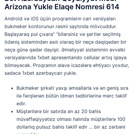
Arizona Yukle Elaqe Nomresi 614
Android və iOS üçün proqramların cari versiyaları
bukmeker kontorunun rəsmi saytında mövcuddur.
Başlayaraq pul çıxara” “bilərsiniz və şərtlər seçilmiş
ödəniş sistemindən asılı olaraq bir neçə dəqiqədən bir
neçə günə qədər dəyişir. Əməliyyat sisteminin əvvəlki
versiyalarında 1xbet apresentando cellular artıq işləyə
bilməyəcək. Proqramın əlavə icazələrə ehtiyacı yoxdur,
sadəcə 1xbet azerbaycan yukle.
Bukmeker şirkəti yaxşı əmsallarla və ən geniş sıra
ilə fərqlənən bütün idman tədbirlərinə mərc təklif
edir.
Müştərilərə bir satırda ən az 20 bahis
müvəffəqiyyətsiz olması halında müştərilərə 100
dollarlıq pulsuz bahis təklif edir … bir az zərbəni