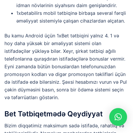
idman növlərinin siyahısını daim genişləndirir.
1xbetabilirs mobil tətbiqinə birbaşa several fərqli
əməliyyat sistemiylə çalışan cihazlardan əlçatan.
Bu kamu Android üçün 1xBet tətbiqini yalnız 4. 1 və
hoy daha yüksək bir əməliyyat sistemi olan
istifadəçilər yükləyə bilər. Xeyr, şirkət tətbiqi ağıllı
telefonlarına quraşdıran istifadəçilərə bonuslar vermir.
Eyni zamanda bütün bonuslardan telefonunuzdan
promosyon kodları və digər promosyon təklifləri üçün
də istifadə edə bilərsiniz. Şəxsi hesabınızı vurun və Pul
çəkin düyməsini basın, sonra bir ödəmə sistemi seçin
və təfərrüatları göstərin.
Bet Tətbiqetmədə Qeydiyyat
Bizim diqqətimiz maksimum sadə istifadə, rahatlıq və