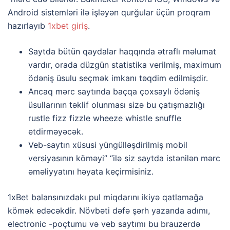
Android sistemləri ilə işləyən qurğular üçün proqram
hazırlayıb
1xbet giriş
.
Saytda bütün qaydalar haqqında ətraflı məlumat
vardır, orada düzgün statistika verilmiş, maximum
ödəniş üsulu seçmək imkanı təqdim edilmişdir.
Ancaq mərc saytında baçqa çoxsaylı ödəniş
üsullarının təklif olunması sizə bu çatışmazlığı
rustle fizz fizzle wheeze whistle snuffle
etdirməyəcək.
Veb-saytın xüsusi yüngülləşdirilmiş mobil
versiyasının köməyi” “ilə siz saytda istənilən mərc
əməliyyatını həyata keçirmisiniz.
1xBet balansınızdakı pul miqdarını ikiyə qatlamağa
kömək edəcəkdir. Növbəti dəfə şərh yazanda adımı,
electronic -poçtumu və veb saytımı bu brauzerdə