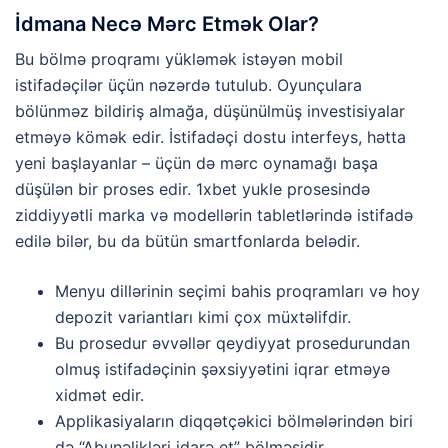
İdmana Necə Mərc Etmək Olar?
Bu bölmə proqramı yükləmək istəyən mobil
istifadəçilər üçün nəzərdə tutulub. Oyunçulara
bölünməz bildiriş almağa, düşünülmüş investisiyalar
etməyə kömək edir. İstifadəçi dostu interfeys, hətta
yeni başlayanlar – üçün də mərc oynamağı başa
düşülən bir proses edir. 1xbet yukle prosesində
ziddiyyətli marka və modellərin tabletlərində istifadə
edilə bilər, bu da bütün smartfonlarda belədir.
Menyu dillərinin seçimi bahis proqramları və hoy
depozit variantları kimi çox müxtəlifdir.
Bu prosedur əvvəllər qeydiyyat prosedurundan
olmuş istifadəçinin şəxsiyyətini iqrar etməyə
xidmət edir.
Applikasiyaların diqqətçəkici bölmələrindən biri
də “Abunəlikləri idarə et” bölməsidir.