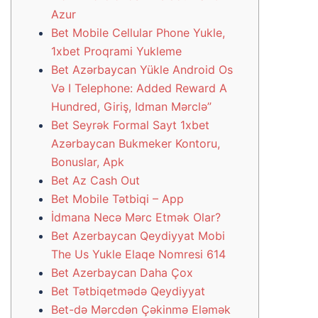
Azur
Bet Mobile Cellular Phone Yukle,
1xbet Proqrami Yukleme
Bet Azərbaycan Yükle Android Os
Və I Telephone: Added Reward A
Hundred, Giriş, Idman Mərclə”
Bet Seyrək Formal Sayt 1xbet
Azərbaycan Bukmeker Kontoru,
Bonuslar, Apk
Bet Az Cash Out
Bet Mobile Tətbiqi – App
İdmana Necə Mərc Etmək Olar?
Bet Azerbaycan Qeydiyyat Mobi
The Us Yukle Elaqe Nomresi 614
Bet Azerbaycan Daha Çox
Bet Tətbiqetmədə Qeydiyyat
Bet-də Mərcdən Çəkinmə Eləmək