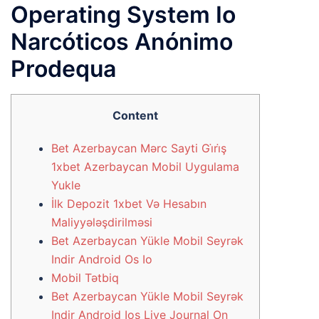
Operating System Io
Narcóticos Anónimo
Prodequa
Content
Bet Azerbaycan Mərc Sayti Gi̇ri̇ş
1xbet Azerbaycan Mobil Uygulama
Yukle
İlk Depozit 1xbet Və Hesabın
Maliyyələşdirilməsi
Bet Azerbaycan Yükle Mobil Seyrək
Indir Android Os Io
Mobil Tətbiq
Bet Azerbaycan Yükle Mobil Seyrək
Indir Android Ios Live Journal On