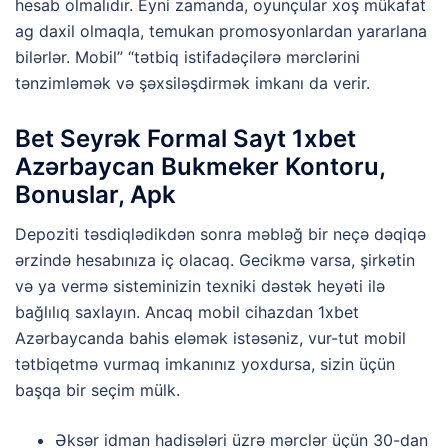
hesab olmalıdır. Eyni zamanda, oyunçular xoş mükafat
ag daxil olmaqla, temukan promosyonlardan yararlana
bilərlər. Mobil” “tətbiq istifadəçilərə mərclərini
tənzimləmək və şəxsiləşdirmək imkanı da verir.
Bet Seyrək Formal Sayt 1xbet
Azərbaycan Bukmeker Kontoru,
Bonuslar, Apk
Depoziti təsdiqlədikdən sonra məbləğ bir neçə dəqiqə
ərzində hesabınıza iç olacaq. Gecikmə varsa, şirkətin
və ya vermə sisteminizin texniki dəstək heyəti ilə
bağlılıq saxlayın. Ancaq mobil cihazdan 1xbet
Azərbaycanda bahis eləmək istəsəniz, vur-tut mobil
tətbiqetmə vurmaq imkanınız yoxdursa, sizin üçün
başqa bir seçim mülk.
Əksər idman hadisələri üzrə mərclər üçün 30-dan