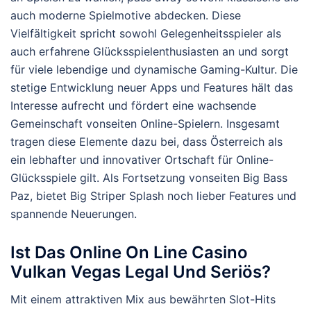
auch moderne Spielmotive abdecken. Diese
Vielfältigkeit spricht sowohl Gelegenheitsspieler als
auch erfahrene Glücksspielenthusiasten an und sorgt
für viele lebendige und dynamische Gaming-Kultur. Die
stetige Entwicklung neuer Apps und Features hält das
Interesse aufrecht und fördert eine wachsende
Gemeinschaft vonseiten Online-Spielern. Insgesamt
tragen diese Elemente dazu bei, dass Österreich als
ein lebhafter und innovativer Ortschaft für Online-
Glücksspiele gilt. Als Fortsetzung vonseiten Big Bass
Paz, bietet Big Striper Splash noch lieber Features und
spannende Neuerungen.
Ist Das Online On Line Casino
Vulkan Vegas Legal Und Seriös?
Mit einem attraktiven Mix aus bewährten Slot-Hits