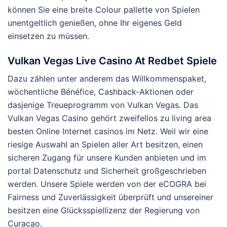
können Sie eine breite Colour pallette von Spielen
unentgeltlich genießen, ohne Ihr eigenes Geld
einsetzen zu müssen.
Vulkan Vegas Live Casino At Redbet Spiele
Dazu zählen unter anderem das Willkommenspaket,
wöchentliche Bénéfice, Cashback-Aktionen oder
dasjenige Treueprogramm von Vulkan Vegas. Das
Vulkan Vegas Casino gehört zweifellos zu living area
besten Online Internet casinos im Netz. Weil wir eine
riesige Auswahl an Spielen aller Art besitzen, einen
sicheren Zugang für unsere Kunden anbieten und im
portal Datenschutz und Sicherheit großgeschrieben
werden. Unsere Spiele werden von der eCOGRA bei
Fairness und Zuverlässigkeit überprüft und unsereiner
besitzen eine Glücksspiellizenz der Regierung von
Curacao.