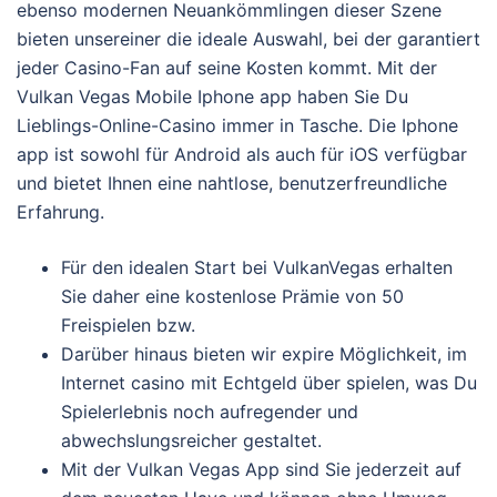
ebenso modernen Neuankömmlingen dieser Szene
bieten unsereiner die ideale Auswahl, bei der garantiert
jeder Casino-Fan auf seine Kosten kommt. Mit der
Vulkan Vegas Mobile Iphone app haben Sie Du
Lieblings-Online-Casino immer in Tasche. Die Iphone
app ist sowohl für Android als auch für iOS verfügbar
und bietet Ihnen eine nahtlose, benutzerfreundliche
Erfahrung.
Für den idealen Start bei VulkanVegas erhalten
Sie daher eine kostenlose Prämie von 50
Freispielen bzw.
Darüber hinaus bieten wir expire Möglichkeit, im
Internet casino mit Echtgeld über spielen, was Du
Spielerlebnis noch aufregender und
abwechslungsreicher gestaltet.
Mit der Vulkan Vegas App sind Sie jederzeit auf