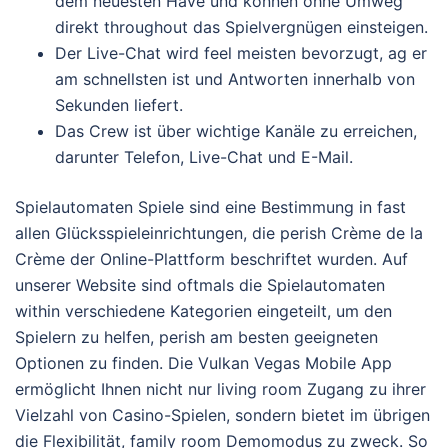
dem neuesten Have und können ohne Umweg
direkt throughout das Spielvergnügen einsteigen.
Der Live-Chat wird feel meisten bevorzugt, ag er
am schnellsten ist und Antworten innerhalb von
Sekunden liefert.
Das Crew ist über wichtige Kanäle zu erreichen,
darunter Telefon, Live-Chat und E-Mail.
Spielautomaten Spiele sind eine Bestimmung in fast
allen Glücksspieleinrichtungen, die perish Crème de la
Crème der Online-Plattform beschriftet wurden. Auf
unserer Website sind oftmals die Spielautomaten
within verschiedene Kategorien eingeteilt, um den
Spielern zu helfen, perish am besten geeigneten
Optionen zu finden. Die Vulkan Vegas Mobile App
ermöglicht Ihnen nicht nur living room Zugang zu ihrer
Vielzahl von Casino-Spielen, sondern bietet im übrigen
die Flexibilität, family room Demomodus zu zweck. So