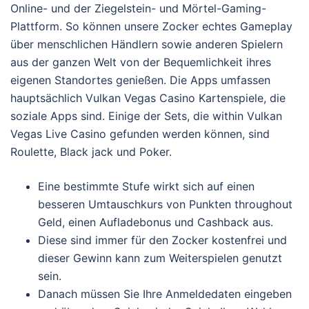
Online- und der Ziegelstein- und Mörtel-Gaming-
Plattform. So können unsere Zocker echtes Gameplay
über menschlichen Händlern sowie anderen Spielern
aus der ganzen Welt von der Bequemlichkeit ihres
eigenen Standortes genießen. Die Apps umfassen
hauptsächlich Vulkan Vegas Casino Kartenspiele, die
soziale Apps sind. Einige der Sets, die within Vulkan
Vegas Live Casino gefunden werden können, sind
Roulette, Black jack und Poker.
Eine bestimmte Stufe wirkt sich auf einen
besseren Umtauschkurs von Punkten throughout
Geld, einen Aufladebonus und Cashback aus.
Diese sind immer für den Zocker kostenfrei und
dieser Gewinn kann zum Weiterspielen genutzt
sein.
Danach müssen Sie Ihre Anmeldedaten eingeben