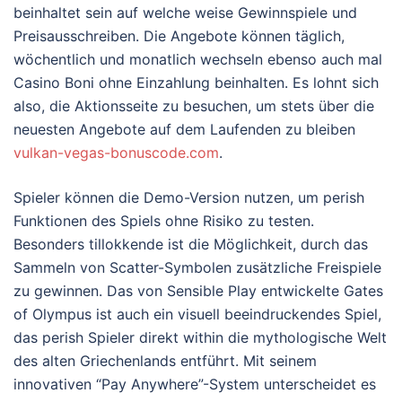
beinhaltet sein auf welche weise Gewinnspiele und
Preisausschreiben. Die Angebote können täglich,
wöchentlich und monatlich wechseln ebenso auch mal
Casino Boni ohne Einzahlung beinhalten. Es lohnt sich
also, die Aktionsseite zu besuchen, um stets über die
neuesten Angebote auf dem Laufenden zu bleiben
vulkan-vegas-bonuscode.com
.
Spieler können die Demo-Version nutzen, um perish
Funktionen des Spiels ohne Risiko zu testen.
Besonders tillokkende ist die Möglichkeit, durch das
Sammeln von Scatter-Symbolen zusätzliche Freispiele
zu gewinnen. Das von Sensible Play entwickelte Gates
of Olympus ist auch ein visuell beeindruckendes Spiel,
das perish Spieler direkt within die mythologische Welt
des alten Griechenlands entführt. Mit seinem
innovativen “Pay Anywhere”-System unterscheidet es