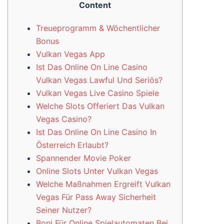
Content
Treueprogramm & Wöchentlicher
Bonus
Vulkan Vegas App
Ist Das Online On Line Casino
Vulkan Vegas Lawful Und Seriös?
Vulkan Vegas Live Casino Spiele
Welche Slots Offeriert Das Vulkan
Vegas Casino?
Ist Das Online On Line Casino In
Österreich Erlaubt?
Spannender Movie Poker
Online Slots Unter Vulkan Vegas
Welche Maßnahmen Ergreift Vulkan
Vegas Für Pass Away Sicherheit
Seiner Nutzer?
Boni Für Online Spielautomaten Bei