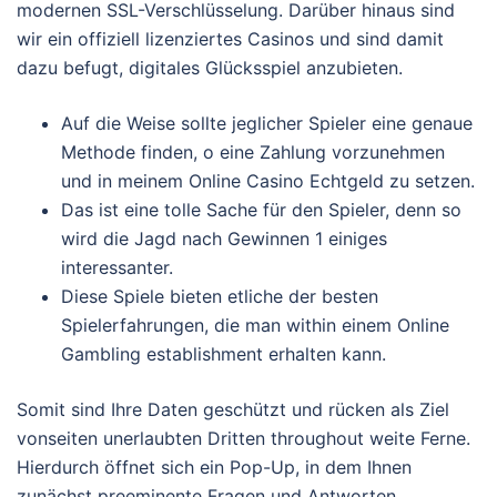
modernen SSL-Verschlüsselung. Darüber hinaus sind
wir ein offiziell lizenziertes Casinos und sind damit
dazu befugt, digitales Glücksspiel anzubieten.
Auf die Weise sollte jeglicher Spieler eine genaue
Methode finden, o eine Zahlung vorzunehmen
und in meinem Online Casino Echtgeld zu setzen.
Das ist eine tolle Sache für den Spieler, denn so
wird die Jagd nach Gewinnen 1 einiges
interessanter.
Diese Spiele bieten etliche der besten
Spielerfahrungen, die man within einem Online
Gambling establishment erhalten kann.
Somit sind Ihre Daten geschützt und rücken als Ziel
vonseiten unerlaubten Dritten throughout weite Ferne.
Hierdurch öffnet sich ein Pop-Up, in dem Ihnen
zunächst preeminente Fragen und Antworten