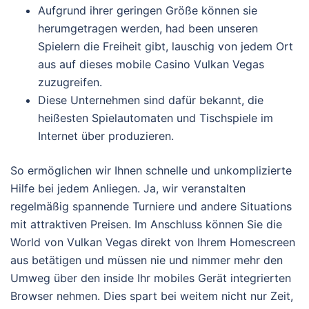
Aufgrund ihrer geringen Größe können sie
herumgetragen werden, had been unseren
Spielern die Freiheit gibt, lauschig von jedem Ort
aus auf dieses mobile Casino Vulkan Vegas
zuzugreifen.
Diese Unternehmen sind dafür bekannt, die
heißesten Spielautomaten und Tischspiele im
Internet über produzieren.
So ermöglichen wir Ihnen schnelle und unkomplizierte
Hilfe bei jedem Anliegen. Ja, wir veranstalten
regelmäßig spannende Turniere und andere Situations
mit attraktiven Preisen. Im Anschluss können Sie die
World von Vulkan Vegas direkt von Ihrem Homescreen
aus betätigen und müssen nie und nimmer mehr den
Umweg über den inside Ihr mobiles Gerät integrierten
Browser nehmen. Dies spart bei weitem nicht nur Zeit,