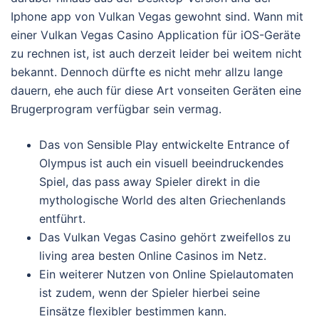
Iphone app von Vulkan Vegas gewohnt sind. Wann mit
einer Vulkan Vegas Casino Application für iOS-Geräte
zu rechnen ist, ist auch derzeit leider bei weitem nicht
bekannt. Dennoch dürfte es nicht mehr allzu lange
dauern, ehe auch für diese Art vonseiten Geräten eine
Brugerprogram verfügbar sein vermag.
Das von Sensible Play entwickelte Entrance of
Olympus ist auch ein visuell beeindruckendes
Spiel, das pass away Spieler direkt in die
mythologische World des alten Griechenlands
entführt.
Das Vulkan Vegas Casino gehört zweifellos zu
living area besten Online Casinos im Netz.
Ein weiterer Nutzen von Online Spielautomaten
ist zudem, wenn der Spieler hierbei seine
Einsätze flexibler bestimmen kann.