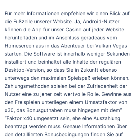
Für mehr Informationen empfehlen wir einen Blick auf
die Fußzeile unserer Website. Ja, Android-Nutzer
können die App für unser Casino auf jeder Website
herunterladen und im Anschluss geradeaus vom
Homescreen aus in das Abenteuer bei Vulkan Vegas
starten. Die Software ist innerhalb weniger Sekunden
installiert und beinhaltet alle Inhalte der regulären
Desktop-Version, so dass Sie in Zukunft ebenso
unterwegs den maximalen Spielspaß erleben können.
Zahlungsmethoden spielen bei der Zufriedenheit der
Nutzer eine zu jener zeit wertvolle Rolle. Gewinne aus
den Freispielen unterliegen einem Umsatzfaktor von
x30, das Bonusguthaben muss hingegen mit dem”
“Faktor x40 umgesetzt sein, ehe eine Auszahlung
beantragt werden muss. Genaue Informationen über
den detaillierten Bonusbedingungen finden Sie auf