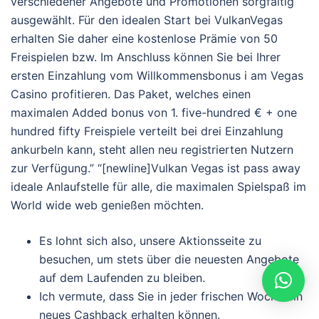
verschiedener Angebote und Promotionen sorgfältig
ausgewählt. Für den idealen Start bei VulkanVegas
erhalten Sie daher eine kostenlose Prämie von 50
Freispielen bzw. Im Anschluss können Sie bei Ihrer
ersten Einzahlung vom Willkommensbonus i am Vegas
Casino profitieren. Das Paket, welches einen
maximalen Added bonus von 1. five-hundred € + one
hundred fifty Freispiele verteilt bei drei Einzahlung
ankurbeln kann, steht allen neu registrierten Nutzern
zur Verfügung.” “[newline]Vulkan Vegas ist pass away
ideale Anlaufstelle für alle, die maximalen Spielspaß im
World wide web genießen möchten.
Es lohnt sich also, unsere Aktionsseite zu
besuchen, um stets über die neuesten Angebote
auf dem Laufenden zu bleiben.
Ich vermute, dass Sie in jeder frischen Woche ein
neues Cashback erhalten können.