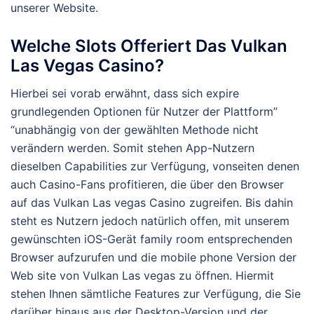
unserer Website.
Welche Slots Offeriert Das Vulkan
Las Vegas Casino?
Hierbei sei vorab erwähnt, dass sich expire
grundlegenden Optionen für Nutzer der Plattform”
“unabhängig von der gewählten Methode nicht
verändern werden. Somit stehen App-Nutzern
dieselben Capabilities zur Verfügung, vonseiten denen
auch Casino-Fans profitieren, die über den Browser
auf das Vulkan Las vegas Casino zugreifen. Bis dahin
steht es Nutzern jedoch natürlich offen, mit unserem
gewünschten iOS-Gerät family room entsprechenden
Browser aufzurufen und die mobile phone Version der
Web site von Vulkan Las vegas zu öffnen. Hiermit
stehen Ihnen sämtliche Features zur Verfügung, die Sie
darüber hinaus aus der Desktop-Version und der