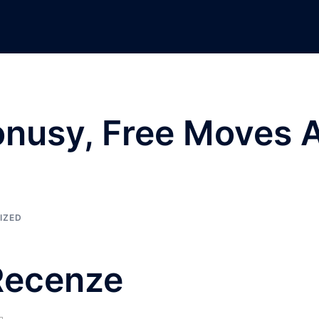
Bonusy, Free Moves 
IZED
Recenze