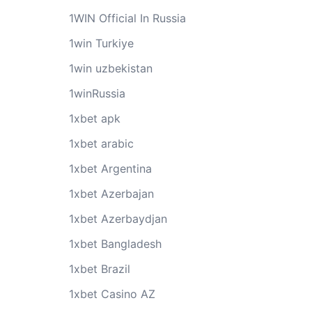
1WIN Official In Russia
1win Turkiye
1win uzbekistan
1winRussia
1xbet apk
1xbet arabic
1xbet Argentina
1xbet Azerbajan
1xbet Azerbaydjan
1xbet Bangladesh
1xbet Brazil
1xbet Casino AZ