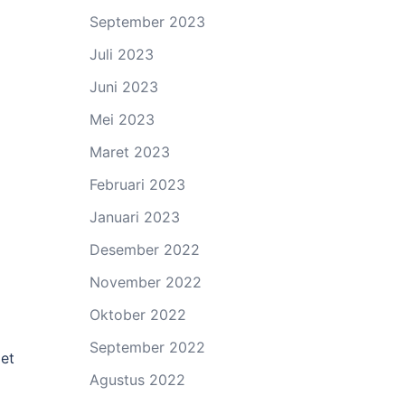
September 2023
Juli 2023
Juni 2023
Mei 2023
Maret 2023
Februari 2023
Januari 2023
Desember 2022
November 2022
Oktober 2022
September 2022
let
Agustus 2022