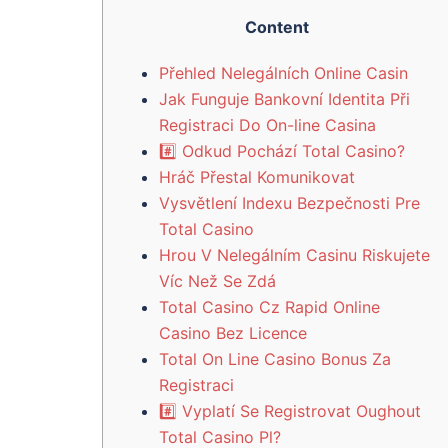
Content
Přehled Nelegálních Online Casin
Jak Funguje Bankovní Identita Při
Registraci Do On-line Casina
#️⃣ Odkud Pochází Total Casino?
Hráč Přestal Komunikovat
Vysvětlení Indexu Bezpečnosti Pre
Total Casino
Hrou V Nelegálním Casinu Riskujete
Víc Než Se Zdá
Total Casino Cz Rapid Online
Casino Bez Licence
Total On Line Casino Bonus Za
Registraci
#️⃣ Vyplatí Se Registrovat Oughout
Total Casino Pl?