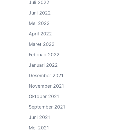
Juli 2022
Juni 2022
Mei 2022
April 2022
Maret 2022
Februari 2022
Januari 2022
Desember 2021
November 2021
Oktober 2021
September 2021
Juni 2021
Mei 2021