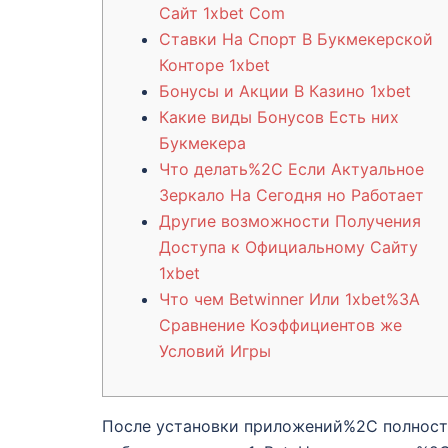
Сайт 1xbet Com
Ставки На Спорт В Букмекерской
Конторе 1xbet
Бонусы и Акции В Казино 1xbet
Какие виды Бонусов Есть них
Букмекера
Что делать%2C Если Актуальное
Зеркало На Сегодня но Работает
Другие возможности Получения
Доступа к Официальному Сайту
1xbet
Что чем Betwinner Или 1xbet%3A
Сравнение Коэффициентов же
Условий Игры
После установки приложений%2C полност