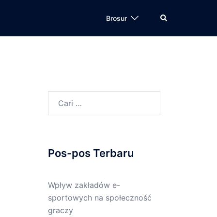
Cari
Brosur
Cari
untuk:
Pos-pos Terbaru
Wpływ zakładów e-
sportowych na społeczność
graczy