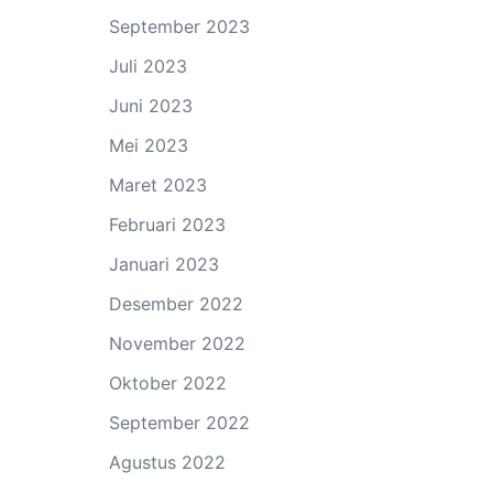
September 2023
Juli 2023
Juni 2023
Mei 2023
Maret 2023
Februari 2023
Januari 2023
Desember 2022
November 2022
Oktober 2022
September 2022
Agustus 2022