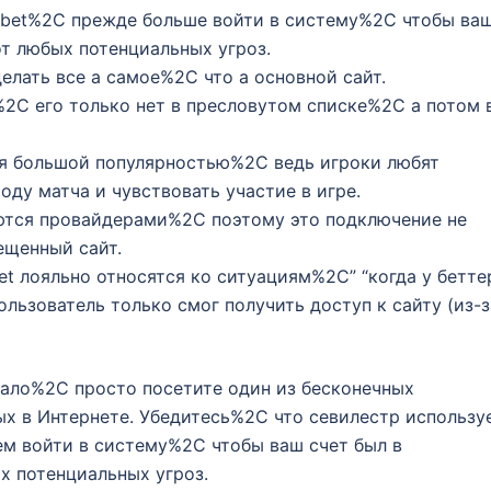
1xbet%2C прежде больше войти в систему%2C чтобы ва
от любых потенциальных угроз.
елать все а самое%2C что а основной сайт.
%2C его только нет в пресловутом списке%2C а потом 
ся большой популярностью%2C ведь игроки любят
ду матча и чувствовать участие в игре.
ются провайдерами%2C поэтому это подключение не
ещенный сайт.
t лояльно относятся ко ситуациям%2C” “когда у бетте
ользователь только смог получить доступ к сайту (из-з
ркало%2C просто посетите один из бесконечных
х в Интернете. Убедитесь%2C что севилестр использу
ем войти в систему%2C чтобы ваш счет был в
х потенциальных угроз.