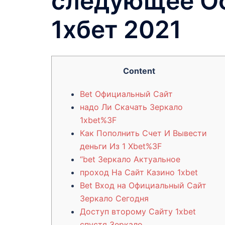
следующее О
1хбет 2021
Content
Bet Официальный Сайт
надо Ли Скачать Зеркало
1xbet%3F
Как Пополнить Счет И Вывести
деньги Из 1 Xbet%3F
“bet Зеркало Актуальное
проход На Сайт Казино 1xbet
Bet Вход на Официальный Сайт
Зеркало Сегодня
Доступ второму Сайту 1xbet
спустя Зеркало