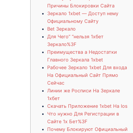
Причины Блокировки Сайта
Зеркало 1xbet — Доступ нему
Официальному Сайту
Bet Зеркало
Для Чего” “нельзя 1хбет
Зеркало%3F
Преимущества а Недостатки
Главного Зеркала 1xbet
Рабочее Зеркало 1xbet Для входа
На Официальный Сайт Прямо
Сейчас
Линии же Росписи На Зеркале
1хбет
Скачать Приложение 1xbet На Ios
Что нужно Для Регистрации в
Сайте 1х Бет%3F
Почему Блокируют Официальный