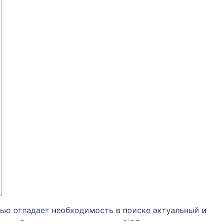
ью отпадает необходимость в поиске актуальный и