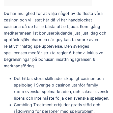
Du har mulighed for at välja något av de flesta våra
casinon och vi listat här då vi har handplockat
casinona då de har e bästa att erbjuda. Kom igång
mediterranean 1st bonuserbjudande just just idag och
upptäck själv charmen när guy kan ta sobre av en
relativt” “häftig spelupplevelse. Den sveriges
spellicensen medför strikta regler 6 behov, inklusive
begränsningar på bonusar, insättningsgränser, 6
marknadsföring.
Det hittas stora skillnader skapligt casinon och
spelbolag i Sverige o casinon utanför family
room svenska spelmarknaden, och saknar svensk
licens och inte måste följa den svenska spellagen.
Gambling Treatment erbjuder gratis stöd och
rådgivning för personer med spelproblem.