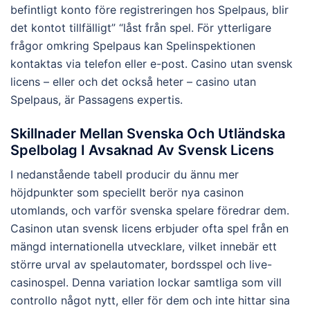
befintligt konto före registreringen hos Spelpaus, blir
det kontot tillfälligt” “låst från spel. För ytterligare
frågor omkring Spelpaus kan Spelinspektionen
kontaktas via telefon eller e-post. Casino utan svensk
licens – eller och det också heter – casino utan
Spelpaus, är Passagens expertis.
Skillnader Mellan Svenska Och Utländska
Spelbolag I Avsaknad Av Svensk Licens
I nedanstående tabell producir du ännu mer
höjdpunkter som speciellt berör nya casinon
utomlands, och varför svenska spelare föredrar dem.
Casinon utan svensk licens erbjuder ofta spel från en
mängd internationella utvecklare, vilket innebär ett
större urval av spelautomater, bordsspel och live-
casinospel. Denna variation lockar samtliga som vill
controllo något nytt, eller för dem och inte hittar sina