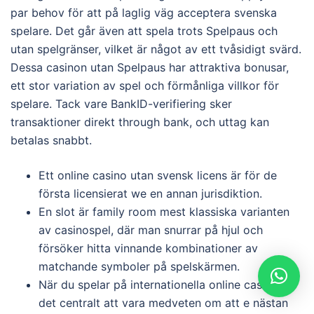
par behov för att på laglig väg acceptera svenska
spelare. Det går även att spela trots Spelpaus och
utan spelgränser, vilket är något av ett tvåsidigt svärd.
Dessa casinon utan Spelpaus har attraktiva bonusar,
ett stor variation av spel och förmånliga villkor för
spelare. Tack vare BankID-verifiering sker
transaktioner direkt through bank, och uttag kan
betalas snabbt.
Ett online casino utan svensk licens är för de
första licensierat we en annan jurisdiktion.
En slot är family room mest klassiska varianten
av casinospel, där man snurrar på hjul och
försöker hitta vinnande kombinationer av
matchande symboler på spelskärmen.
När du spelar på internationella online casino är
det centralt att vara medveten om att e nästan