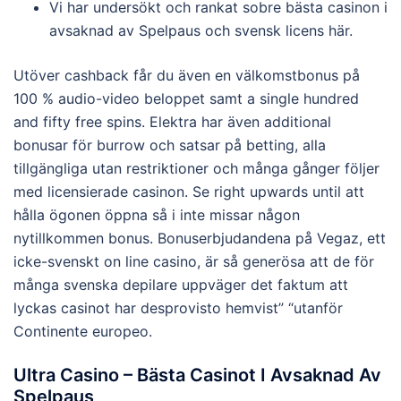
Vi har undersökt och rankat sobre bästa casinon i
avsaknad av Spelpaus och svensk licens här.
Utöver cashback får du även en välkomstbonus på
100 % audio-video beloppet samt a single hundred
and fifty free spins. Elektra har även additional
bonusar för burrow och satsar på betting, alla
tillgängliga utan restriktioner och många gånger följer
med licensierade casinon. Se right upwards until att
hålla ögonen öppna så i inte missar någon
nytillkommen bonus. Bonuserbjudandena på Vegaz, ett
icke-svenskt on line casino, är så generösa att de för
många svenska depilare uppväger det faktum att
lyckas casinot har desprovisto hemvist” “utanför
Continente europeo.
Ultra Casino – Bästa Casinot I Avsaknad Av
Spelpaus