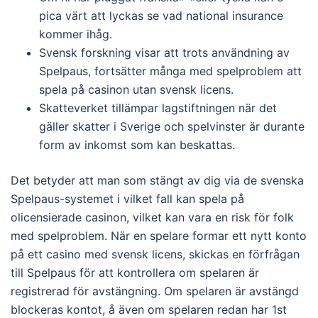
pica värt att lyckas se vad national insurance
kommer ihåg.
Svensk forskning visar att trots användning av
Spelpaus, fortsätter många med spelproblem att
spela på casinon utan svensk licens.
Skatteverket tillämpar lagstiftningen när det
gäller skatter i Sverige och spelvinster är durante
form av inkomst som kan beskattas.
Det betyder att man som stängt av dig via de svenska
Spelpaus-systemet i vilket fall kan spela på
olicensierade casinon, vilket kan vara en risk för folk
med spelproblem. När en spelare formar ett nytt konto
på ett casino med svensk licens, skickas en förfrågan
till Spelpaus för att kontrollera om spelaren är
registrerad för avstängning. Om spelaren är avstängd
blockeras kontot, å även om spelaren redan har 1st