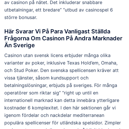
av casinon på nätet. Det inkluderar snabbare
utbetalningar, ett bredare” “utbud av casinospel 6
större bonusar.
Här Svarar Vi På Para Vanligast Ställda
Frågorna Om Casinon På Andra Marknader
Än Sverige
Casinon utan svensk licens erbjuder många olika
varianter av poker, inklusive Texas Hold’em, Omaha,
och Stud Poker. Den svenska spellicensen kräver att
vissa tjänster, såsom kundsupport och
betalningslösningar, erbjuds på sveriges. För många
operatörer som riktar sig” “right up until en
internationell marknad kan detta innebära ytterligare
kostnader 6 komplexitet. I den här sektionen går vi
igenom fördelar och nackdelar mediterranean
populära spellicenser för utländska spelsidor. Zimpler