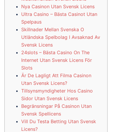
Nya Casinon Utan Svensk Licens
Ultra Casino – Bästa Casinot Utan
Spelpaus
Skillnader Mellan Svenska O
Utländska Spelbolag I Avsaknad Av
Svensk Licens
24slots – Bästa Casino On The
Internet Utan Svensk Licens För
Slots
Är De Lagligt Att Filma Casinon
Utan Svensk Licens?
Tillsynsmyndigheter Hos Casino
Sidor Utan Svensk Licens
Begränsningar På Casinon Utan
Svensk Spellicens
Vill Du Testa Betting Utan Svensk
Licens?