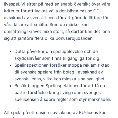
livespel. Vi sitter på med en snabb översikt över våra
kriterier för att lyckas välja det bästa casinot” “i
avsaknad av svensk licens för att göra de lättare för
våra läsare att smälta. Som du märker kan
omsättningskravet mixa stort, så därför kan det löna
sig att jämföra flera olika bonuserbjudanden.
Detta påverkar din spelupplevelse och de
skyddsnivåer som finns tillgängliga för dig.
Spelinspektionen försöker stoppa reklam riktad
till svenska spelare från bolag i avsaknad av
svensk licens, vilka kan minska sina synlighet.
Besök bloggen Spelinspektionen för att få en
bättre förståelse kring living room sveriges
spellicensen å sobre regler som styr marknaden.
Att spela på ett casino i avsaknad av EU-licens kan