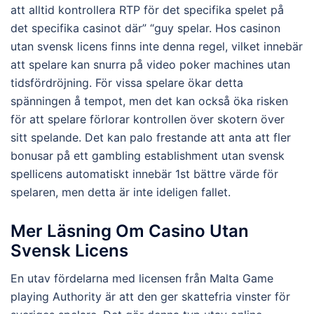
att alltid kontrollera RTP för det specifika spelet på
det specifika casinot där” “guy spelar. Hos casinon
utan svensk licens finns inte denna regel, vilket innebär
att spelare kan snurra på video poker machines utan
tidsfördröjning. För vissa spelare ökar detta
spänningen å tempot, men det kan också öka risken
för att spelare förlorar kontrollen över skotern över
sitt spelande. Det kan palo frestande att anta att fler
bonusar på ett gambling establishment utan svensk
spellicens automatiskt innebär 1st bättre värde för
spelaren, men detta är inte ideligen fallet.
Mer Läsning Om Casino Utan
Svensk Licens
En utav fördelarna med licensen från Malta Game
playing Authority är att den ger skattefria vinster för