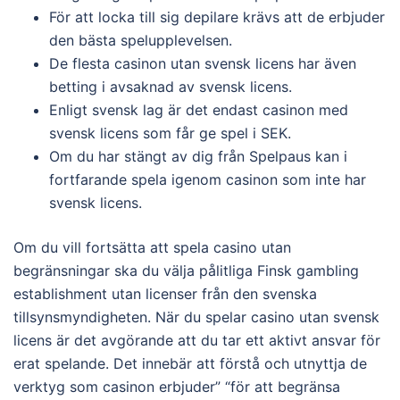
För att locka till sig depilare krävs att de erbjuder
den bästa spelupplevelsen.
De flesta casinon utan svensk licens har även
betting i avsaknad av svensk licens.
Enligt svensk lag är det endast casinon med
svensk licens som får ge spel i SEK.
Om du har stängt av dig från Spelpaus kan i
fortfarande spela igenom casinon som inte har
svensk licens.
Om du vill fortsätta att spela casino utan
begränsningar ska du välja pålitliga Finsk gambling
establishment utan licenser från den svenska
tillsynsmyndigheten. När du spelar casino utan svensk
licens är det avgörande att du tar ett aktivt ansvar för
erat spelande. Det innebär att förstå och utnyttja de
verktyg som casinon erbjuder” “för att begränsa