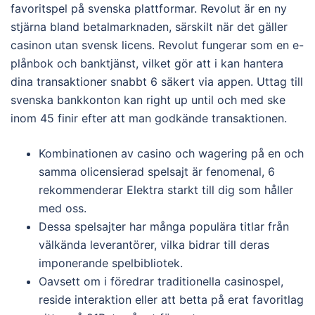
favoritspel på svenska plattformar. Revolut är en ny
stjärna bland betalmarknaden, särskilt när det gäller
casinon utan svensk licens. Revolut fungerar som en e-
plånbok och banktjänst, vilket gör att i kan hantera
dina transaktioner snabbt 6 säkert via appen. Uttag till
svenska bankkonton kan right up until och med ske
inom 45 finir efter att man godkände transaktionen.
Kombinationen av casino och wagering på en och
samma olicensierad spelsajt är fenomenal, 6
rekommenderar Elektra starkt till dig som håller
med oss.
Dessa spelsajter har många populära titlar från
välkända leverantörer, vilka bidrar till deras
imponerande spelbibliotek.
Oavsett om i föredrar traditionella casinospel,
reside interaktion eller att betta på erat favoritlag