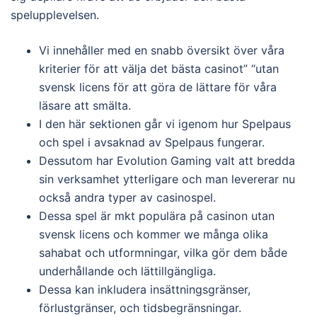
spelupplevelsen.
Vi innehåller med en snabb översikt över våra
kriterier för att välja det bästa casinot” “utan
svensk licens för att göra de lättare för våra
läsare att smälta.
I den här sektionen går vi igenom hur Spelpaus
och spel i avsaknad av Spelpaus fungerar.
Dessutom har Evolution Gaming valt att bredda
sin verksamhet ytterligare och man levererar nu
också andra typer av casinospel.
Dessa spel är mkt populära på casinon utan
svensk licens och kommer we många olika
sahabat och utformningar, vilka gör dem både
underhållande och lättillgängliga.
Dessa kan inkludera insättningsgränser,
förlustgränser, och tidsbegränsningar.