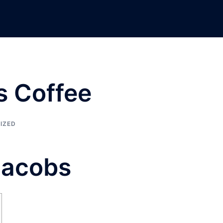
s Coffee
IZED
Jacobs