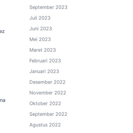
September 2023
Juli 2023
Juni 2023
bez
Mei 2023
Maret 2023
Februari 2023
Januari 2023
Desember 2022
November 2022
 na
Oktober 2022
September 2022
m
Agustus 2022