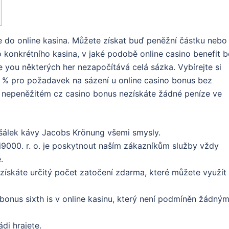
e do online kasina. Můžete získat buď peněžní částku nebo
 konkrétního kasina, v jaké podobě online casino benefit 
 you některých her nezapočítává celá sázka. Vybírejte si
0 % pro požadavek na sázení u online casino bonus bez
 nepeněžitém cz casino bonus nezískáte žádné peníze ve
 šálek kávy Jacobs Krönung všemi smysly.
i9000. r. o. je poskytnout naším zákazníkům služby vždy
.
získáte určitý počet zatočení zdarma, které můžete využít
bonus sixth is v online kasinu, který není podmíněn žádný
di hrajete.