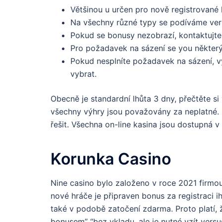
Většinou u určen pro nově registrované 
Na všechny různé typy se podíváme vers
Pokud se bonusy nezobrazí, kontaktujt
Pro požadavek na sázení se you některý
Pokud nesplníte požadavek na sázení, v
vybrat.
Obecně je standardní lhůta 3 dny, přečtěte s
všechny výhry jsou považovány za neplatné. 
řešit. Všechna on-line kasina jsou dostupná v 
Korunka Casino
Nine casino bylo založeno v roce 2021 firmo
nové hráče je připraven bonus za registraci i
také v podobě zatočení zdarma. Proto platí, ž
bonusem” “bez vkladu, ale je nutné vzít vers