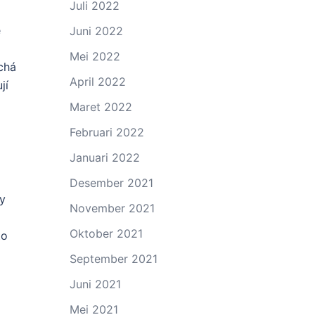
Juli 2022
é
Juni 2022
Mei 2022
chá
April 2022
jí
Maret 2022
Februari 2022
Januari 2022
Desember 2021
ky
November 2021
Oktober 2021
to
September 2021
Juni 2021
Mei 2021