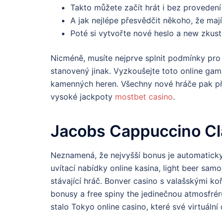
Takto můžete začít hrát i bez provedení
A jak nejlépe přesvědčit někoho, že mají
Poté si vytvořte nové heslo a new zkuste
Nicméně, musíte nejprve splnit podmínky pro
stanovený jinak. Vyzkoušejte toto online gam
kamenných heren. Všechny nové hráče pak př
vysoké jackpoty
mostbet casino
.
Jacobs Cappuccino Cl
Neznamená, že nejvyšší bonus je automaticky 
uvítací nabídky online kasina, light beer sam
stávající hráč. Bonver casino s valašskými k
bonusy a free spiny the jedinečnou atmosfréru
stalo Tokyo online casino, které své virtuální 