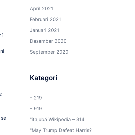
April 2021
Februari 2021
Januari 2021
ní
Desember 2020
ni
September 2020
Kategori
ci
– 219
– 919
 se
"itajubá Wikipedia – 314
"May Trump Defeat Harris?