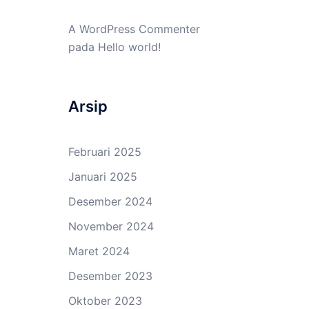
A WordPress Commenter
pada
Hello world!
Arsip
Februari 2025
Januari 2025
Desember 2024
November 2024
Maret 2024
Desember 2023
Oktober 2023