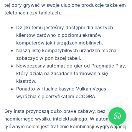
tej pory grywać w swoje ulubione produkcje także em
telefonach czy tabletach.
Dzięki temu jesteśmy dostępni dla naszych
klientów zarówno z poziomu ekranów
komputerów jak i urządzeń mobilnych.
Naszą listę kompatybilnych urządzeń można
zobaczyć w poniższej tabeli.
Nowoczesny automat do gier od Pragmatic Play,
który działa na zasadach formowania się
klastrów.
Ponadto wirtualne kasyno Vulkan Vegas
wyróżnia się certyfikatem eCOGRA.
Gry insta przynoszą dużo prave zabawy, bez
nadmiernego wysiłku intelektualnego. W automatach
głównym celem jest trafienie kombinacji wygrywającej