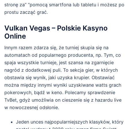
stronę za” “pomocą smartfona lub tabletu i możesz po
prostu zacząć grać.
Vulkan Vegas – Polskie Kasyno
Online
Innym razem zdarza się, że turniej skupia się na
automatach od popularnego producenta, np. Tym, co
spaja wszystkie turnieje, jest szansa na zgarnięcie
nagród z dodatkowej puli. To sekcja gier, w których
obstawia się wynik, jaki uzyska krupier. Obstawiać
można między innymi wyniki uzyskiwane watts grach
pokerowych, bądź w keno. Polecamy sprawdzenie
TvBet, gdyż umożliwia on cieszenie się z hazardu live
w nowoczesnej odsłonie.
Jeden unces najpopularniejszych klasyków, który