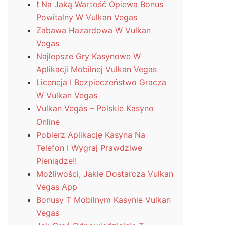
❗ Na Jaką Wartość Opiewa Bonus
Powitalny W Vulkan Vegas
Zabawa Hazardowa W Vulkan
Vegas
Najlepsze Gry Kasynowe W
Aplikacji Mobilnej Vulkan Vegas
Licencja I Bezpieczeństwo Gracza
W Vulkan Vegas
Vulkan Vegas – Polskie Kasyno
Online
Pobierz Aplikację Kasyna Na
Telefon I Wygraj Prawdziwe
Pieniądze!!
Możliwości, Jakie Dostarcza Vulkan
Vegas App
Bonusy T Mobilnym Kasynie Vulkan
Vegas