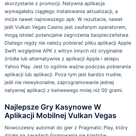
skorzystanie z promocji. Natywna aplikacja
wymagałaby ciągłego instalowania aktualizacji, a
może nawet najnowszego apk. W rezultacie, nawet
jeśli Vulkan Vegas Casino jest zaufanym operatorem,
mogą istnieć potencjalne zagrożenia bezpieczeństwa.
Dlatego nigdy nie należy pobierać pliku aplikacji Apple
Swift względnie APK z witryn innych niż oryginalne
źródła lub alternatywnie z aplikacji Apple i sklepu
Yahoo Play. Jest to ogólnie ważne podczas pobierania
aplikacji lub aplikacji. Poza tym jest bardzo trudne,
jeśli nie niewykonalne, zaprogramowanie jednej
natywnej aplikacji z keineswegs mniej niż 00 grami.
Najlepsze Gry Kasynowe W
Aplikacji Mobilnej Vulkan Vegas
Nowoczesny automat do gier z Pragmatic Play, który
działa na zasadach formowania się klastrów.