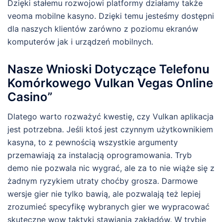
Dzięki stałemu rozwojowi platformy działamy także
veoma mobilne kasyno. Dzięki temu jesteśmy dostępni
dla naszych klientów zarówno z poziomu ekranów
komputerów jak i urządzeń mobilnych.
Nasze Wnioski Dotyczące Telefonu
Komórkowego Vulkan Vegas Online
Casino”
Dlatego warto rozważyć kwestię, czy Vulkan aplikacja
jest potrzebna. Jeśli ktoś jest czynnym użytkownikiem
kasyna, to z pewnością wszystkie argumenty
przemawiają za instalacją oprogramowania. Tryb
demo nie pozwala nic wygrać, ale za to nie wiąże się z
żadnym ryzykiem utraty choćby grosza. Darmowe
wersje gier nie tylko bawią, ale pozwalają też lepiej
zrozumieć specyfikę wybranych gier we wypracować
skuteczne wow taktyki stawiania zakładów. W trybie