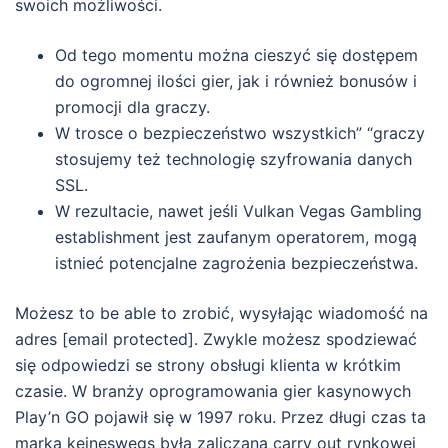
swoich możliwości.
Od tego momentu można cieszyć się dostępem
do ogromnej ilości gier, jak i również bonusów i
promocji dla graczy.
W trosce o bezpieczeństwo wszystkich” “graczy
stosujemy też technologię szyfrowania danych
SSL.
W rezultacie, nawet jeśli Vulkan Vegas Gambling
establishment jest zaufanym operatorem, mogą
istnieć potencjalne zagrożenia bezpieczeństwa.
Możesz to be able to zrobić, wysyłając wiadomość na
adres [email protected]. Zwykle możesz spodziewać
się odpowiedzi se strony obsługi klienta w krótkim
czasie. W branży oprogramowania gier kasynowych
Play’n GO pojawił się w 1997 roku. Przez długi czas ta
marka keineswegs była zaliczana carry out rynkowej