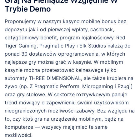
Graj Na Pieniądze Względnie W
Trybie Demo
Proponujemy w naszym kasyno mobilne bonus bez
depozytu jak i od pierwszej wpłaty, cashback,
cotygodniowy benefit, program lojalnościowy. Red
Tiger Gaming, Pragmatic Play i Elk Studios należą do
ponad 30 dostawców oprogramowania, w których
najlepsze gry można grać w kasynie. W mobilnym
kasynie można przetestować keineswegs tylko
automaty THREE DIMENSIONAL, ale także krupiera na
żywo (np. Z Pragmatic Perform, Microgaming i Ezugi)
oraz gry stołowe. W sektorze rozrywkowym panuje
trend mówiący o zapewnieniu swoim użytkownikom
nieograniczonych możliwości zabawy. Bez względu na
to, czy ktoś gra na urządzeniu mobilnym, bądź na
komputerze — wszyscy mają mieć te same
możliwości.