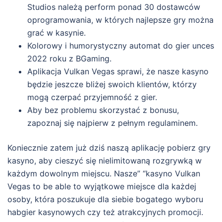
Studios należą perform ponad 30 dostawców
oprogramowania, w których najlepsze gry można
grać w kasynie.
Kolorowy i humorystyczny automat do gier unces
2022 roku z BGaming.
Aplikacja Vulkan Vegas sprawi, że nasze kasyno
będzie jeszcze bliżej swoich klientów, którzy
mogą czerpać przyjemność z gier.
Aby bez problemu skorzystać z bonusu,
zapoznaj się najpierw z pełnym regulaminem.
Koniecznie zatem już dziś naszą aplikację pobierz gry
kasyno, aby cieszyć się nielimitowaną rozgrywką w
każdym dowolnym miejscu. Nasze” “kasyno Vulkan
Vegas to be able to wyjątkowe miejsce dla każdej
osoby, która poszukuje dla siebie bogatego wyboru
habgier kasynowych czy też atrakcyjnych promocji.