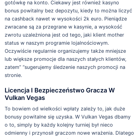
gotówkę na konto. Ciekawy jest również kasyno
bonus powitalny bez depozytu, kiedy to można liczyć
na cashback nawet w wysokości 2k euro. Pieniądze
zwracane są za przegrane w kasynie, a wysokość
zwrotu uzależniona jest od tego, jaki klient mother
status w naszym programie lojalnościowym.
Oczywiście regularnie organizujemy także mniejsze
lub większe promocje dla naszych stałych klientów,
zatem” “sugerujemy śledzenie naszych promocji na
stronie.
Licencja I Bezpieczeństwo Gracza W
Vulkan Vegas
To bowiem od wielkości wpłaty zależy to, jak duże
bonusy powitalne się uzyska. W Vulkan Vegas dbamy
o to, simply by każdy kolejny turniej był nieco
odmienny i przynosił graczom nowe wrażenia. Dlatego