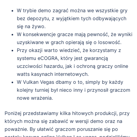
W trybie demo zagrać można we wszystkie gry
bez depozytu, z wyjątkiem tych odbywających
się na żywo.
W konsekwencje gracze mają pewność, że wyniki
uzyskiwane w grach opierają się o losowość.
Przy okazji warto wiedzieć, że korzystamy z
systemu eCOGRA, który jest gwarancją
uczciwości hazardu, jak i ochroną graczy online
watts kasynach internetowych.
W Vulkan Vegas dbamy o to, simply by każdy
kolejny turniej był nieco inny i przynosił graczom
nowe wrażenia.
Poniżej przedstawiamy kilka hitowych produkcji, przy
których można się zabawić w wersji demo oraz na
poważnie. By ułatwić graczom poruszanie się po
portalu kasyno online Vulkan Las vegas, podzieliliśmy