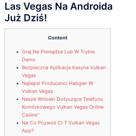
Las Vegas Na Androida
Już Dziś!
Content
Graj Na Pieniądze Lub W Trybie
Demo
Bezpieczna Aplikacja Kasyna Vulkan
Vegas
Najlepsi Producenci Habgier W
Vulkan Vegas
Nasze Wnioski Dotyczące Telefonu
Komórkowego Vulkan Vegas Online
Casino”
Na Co Pozwoli Ci T Vulkan Vegas
App?