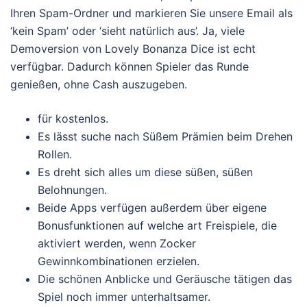
Ihren Spam-Ordner und markieren Sie unsere Email als
‘kein Spam’ oder ‘sieht natürlich aus’. Ja, viele
Demoversion von Lovely Bonanza Dice ist echt
verfügbar. Dadurch können Spieler das Runde
genießen, ohne Cash auszugeben.
für kostenlos.
Es lässt suche nach Süßem Prämien beim Drehen
Rollen.
Es dreht sich alles um diese süßen, süßen
Belohnungen.
Beide Apps verfügen außerdem über eigene
Bonusfunktionen auf welche art Freispiele, die
aktiviert werden, wenn Zocker
Gewinnkombinationen erzielen.
Die schönen Anblicke und Geräusche tätigen das
Spiel noch immer unterhaltsamer.