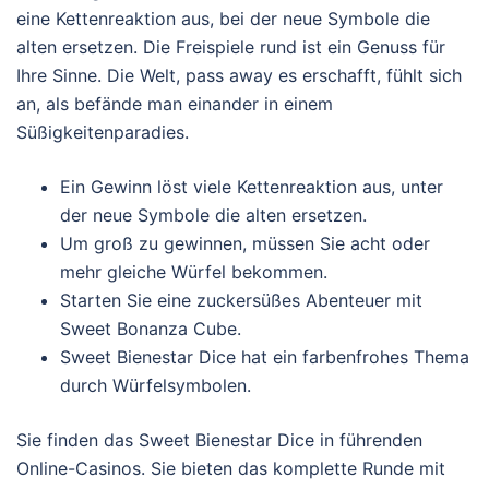
eine Kettenreaktion aus, bei der neue Symbole die
alten ersetzen. Die Freispiele rund ist ein Genuss für
Ihre Sinne. Die Welt, pass away es erschafft, fühlt sich
an, als befände man einander in einem
Süßigkeitenparadies.
Ein Gewinn löst viele Kettenreaktion aus, unter
der neue Symbole die alten ersetzen.
Um groß zu gewinnen, müssen Sie acht oder
mehr gleiche Würfel bekommen.
Starten Sie eine zuckersüßes Abenteuer mit
Sweet Bonanza Cube.
Sweet Bienestar Dice hat ein farbenfrohes Thema
durch Würfelsymbolen.
Sie finden das Sweet Bienestar Dice in führenden
Online-Casinos. Sie bieten das komplette Runde mit