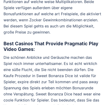
Funktionen auf welche weise Multiplikatoren. Beide
Spiele verfügen außerdem über eigene
Bonusfunktionen auf welche art Freispiele, die aktiviert
werden, wenn Zocker Gewinnkombinationen erzielen.
Bei diesem Spiel gehts es auch um die Möglichkeit,
große Preise zu gewinnen.
Best Casinos That Provide Pragmatic Play
Video Games:
Die schönen Anblicke und Geräusche machen das
Spiel noch immer unterhaltsamer. Es ist echt wirklich
eine süße Flucht, die Sie nicht beenden dürfen. Die
Kaufe Prozedur in Sweet Bonanza Dice ist valide für
Spieler, expire direkt zur Teil kommen und pass away
Spannung des Spiels erleben möchten Bonusrunde
ohne Verspätung. Sweet Bonanza Dice head wear eine
coole Funktion für Spieler. Das bedeutet, dass Sie das