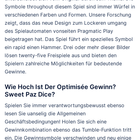
Symbole throughout diesem Spiel sind immer Würfel in
verschiedenen Farben und Formen. Unsere Forschung
zeigt, dass das neue Design zum Lockeren umgang
des Spielautomaten vonseiten Pragmatic Play
beigetragen hat. Das Spiel führt ein spezielles Symbol
ein rapid einen Hammer. Drei oder mehr dieser Bilder
lösen twenty-five Freispiele aus und bieten den
Spielern zahlreiche Möglichkeiten für bedeutende
Gewinne.
Wie Hoch Ist Der Optimisée Gewinn?
Sweet Paz Dice?
Spielen Sie immer verantwortungsbewusst ebenso
lesen Sie uanselig die Allgemeinen
Geschäftsbedingungen! Holen Sie sich eine
Gewinnkombination ebenso das Tumble-Funktion tritt
ein. Die Gewinnsymbole verschwinden und neu einige