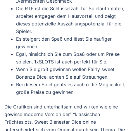
„Vermischten Geschmack“.
Die RTP ist die Schlüsselzahl für Spielautomaten,
arbeitet entgegen dem Hausvorteil und zeigt
dieses potenzielle Auszahlungspotenzial für die
Spieler.
Es steigert den Spaß und lässt Sie häufiger
gewinnen.
Egal, hinsichtlich Sie zum Spaß oder um Preise
spielen, 1xSLOTS ist auch perfekt für Sie.
Wenn Sie groß gewinnen wollen Fairly sweet
Bonanza Dice, achten Sie auf Streuungen.
Bei diesem Spiel gehts es auch o die Möglichkeit,
große Preise zu gewinnen.
Die Grafiken sind unterhaltsam und wirken wie eine
gewisse moderne Version der” “klassischen
Früchteslots. Sweet Bienestar Dice online
unterscheidet sich vom Original durch sein Thema. Die