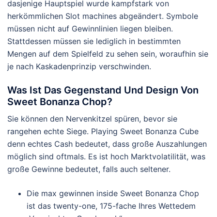
dasjenige Hauptspiel wurde kampfstark von
herkömmlichen Slot machines abgeändert. Symbole
müssen nicht auf Gewinnlinien liegen bleiben.
Stattdessen müssen sie lediglich in bestimmten
Mengen auf dem Spielfeld zu sehen sein, woraufhin sie
je nach Kaskadenprinzip verschwinden.
Was Ist Das Gegenstand Und Design Von
Sweet Bonanza Chop?
Sie können den Nervenkitzel spüren, bevor sie
rangehen echte Siege. Playing Sweet Bonanza Cube
denn echtes Cash bedeutet, dass große Auszahlungen
möglich sind oftmals. Es ist hoch Marktvolatilität, was
große Gewinne bedeutet, falls auch seltener.
Die max gewinnen inside Sweet Bonanza Chop
ist das twenty-one, 175-fache Ihres Wettedem