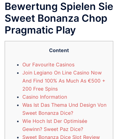
Bewertung Spielen Sie
Sweet Bonanza Chop
Pragmatic Play
Content
Our Favourite Casinos
Join Legiano On Line Casino Now
And Find 100% As Much As €500 +
200 Free Spins
Casino Information
Was Ist Das Thema Und Design Von
Sweet Bonanza Dice?
Wie Hoch Ist Der Optimisée
Gewinn? Sweet Paz Dice?
Sweet Bonanza Dice Slot Review