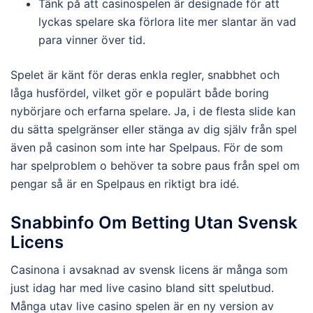
Tänk på att casinospelen är designade för att
lyckas spelare ska förlora lite mer slantar än vad
para vinner över tid.
Spelet är känt för deras enkla regler, snabbhet och
låga husfördel, vilket gör e populärt både boring
nybörjare och erfarna spelare. Ja, i de flesta slide kan
du sätta spelgränser eller stänga av dig själv från spel
även på casinon som inte har Spelpaus. För de som
har spelproblem o behöver ta sobre paus från spel om
pengar så är en Spelpaus en riktigt bra idé.
Snabbinfo Om Betting Utan Svensk
Licens
Casinona i avsaknad av svensk licens är många som
just idag har med live casino bland sitt spelutbud.
Många utav live casino spelen är en ny version av