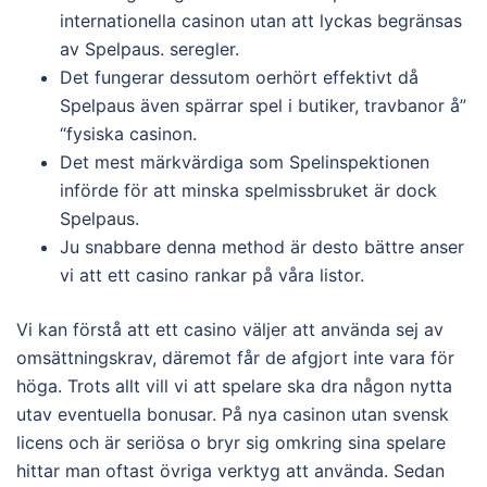
internationella casinon utan att lyckas begränsas
av Spelpaus. seregler.
Det fungerar dessutom oerhört effektivt då
Spelpaus även spärrar spel i butiker, travbanor å”
“fysiska casinon.
Det mest märkvärdiga som Spelinspektionen
införde för att minska spelmissbruket är dock
Spelpaus.
Ju snabbare denna method är desto bättre anser
vi att ett casino rankar på våra listor.
Vi kan förstå att ett casino väljer att använda sej av
omsättningskrav, däremot får de afgjort inte vara för
höga. Trots allt vill vi att spelare ska dra någon nytta
utav eventuella bonusar. På nya casinon utan svensk
licens och är seriösa o bryr sig omkring sina spelare
hittar man oftast övriga verktyg att använda. Sedan