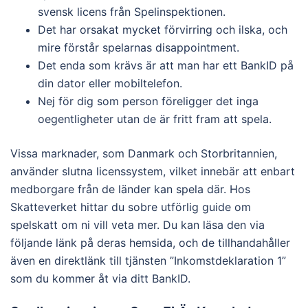
svensk licens från Spelinspektionen.
Det har orsakat mycket förvirring och ilska, och
mire förstår spelarnas disappointment.
Det enda som krävs är att man har ett BankID på
din dator eller mobiltelefon.
Nej för dig som person föreligger det inga
oegentligheter utan de är fritt fram att spela.
Vissa marknader, som Danmark och Storbritannien,
använder slutna licenssystem, vilket innebär att enbart
medborgare från de länder kan spela där. Hos
Skatteverket hittar du sobre utförlig guide om
spelskatt om ni vill veta mer. Du kan läsa den via
följande länk på deras hemsida, och de tillhandahåller
även en direktlänk till tjänsten ”Inkomstdeklaration 1”
som du kommer åt via ditt BankID.