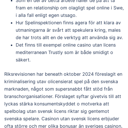
Som en del av detta arbete håller de på att ta
fram en relationship om olagligt spel online i Swe,
i alla fall enligt egen utsago.
Hur Spelinspektionen finns agera för att klara av
utmaningarna är svårt att spekulera kring, males
de har trots allt en de verktyg att använda sig av.
Det finns till exempel online casino utan licens
mediterranean Trustly som är både smidigt o
säkert.
Riksrevisionen har beneath oktober 2024 föreslagit en
kriminalisering utav olicensierat spel på den svenska
marknaden, något som supersnabbt fått stöd från
branschorganisationer. Förslaget syftar givetvis till att
lyckas stärka konsumentskyddet o motverka att
spelbolag utan svensk licens riktar sig gentemot
svenska spelare. Casinon utan svensk licens erbjuder
ofta större och mer olika bonusar än sveriges casinon,