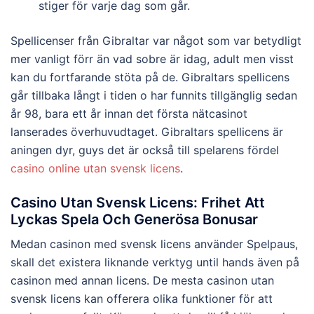
stiger för varje dag som går.
Spellicenser från Gibraltar var något som var betydligt
mer vanligt förr än vad sobre är idag, adult men visst
kan du fortfarande stöta på de. Gibraltars spellicens
går tillbaka långt i tiden o har funnits tillgänglig sedan
år 98, bara ett år innan det första nätcasinot
lanserades överhuvudtaget. Gibraltars spellicens är
aningen dyr, guys det är också till spelarens fördel
casino online utan svensk licens
.
Casino Utan Svensk Licens: Frihet Att
Lyckas Spela Och Generösa Bonusar
Medan casinon med svensk licens använder Spelpaus,
skall det existera liknande verktyg until hands även på
casinon med annan licens. De mesta casinon utan
svensk licens kan offerera olika funktioner för att