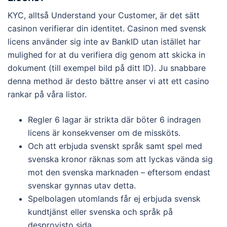
KYC, alltså Understand your Customer, är det sätt
casinon verifierar din identitet. Casinon med svensk
licens använder sig inte av BankID utan istället har
mulighed for at du verifiera dig genom att skicka in
dokument (till exempel bild på ditt ID). Ju snabbare
denna method är desto bättre anser vi att ett casino
rankar på våra listor.
Regler 6 lagar är strikta där böter 6 indragen
licens är konsekvenser om de missköts.
Och att erbjuda svenskt språk samt spel med
svenska kronor räknas som att lyckas vända sig
mot den svenska marknaden – eftersom endast
svenskar gynnas utav detta.
Spelbolagen utomlands får ej erbjuda svensk
kundtjänst eller svenska och språk på
desprovisto sida.