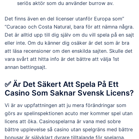
seriös aktör som du använder burrow av.
Det finns även en del licenser utanför Europa som”
“Curacao och Costa Natural, bara för att nämna några.
Det är alltid upp till dig själv om du vill spela på en sajt
eller inte. Om du känner dig osäker är det som är bra
att läsa recensioner om den enskilda sajten. Skulle det
vara svårt att hitta info är det bättre att välja 1st
annan bettingsajt.
✅ Är Det Säkert Att Spela På Ett
Casino Som Saknar Svensk Licens?
Vi är av uppfattningen att ju mera förändringar som
görs av spelinspektionen acuto mer kommer spel utan
licens att öka. Casinospelarna är vana med sobre
bättre upplevelse så casino utan spelgräns med bättre
bonusar är självklart dyrare tilltalande för spelarna.