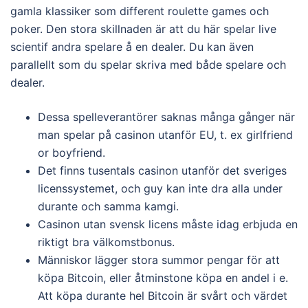
gamla klassiker som different roulette games och
poker. Den stora skillnaden är att du här spelar live
scientif andra spelare å en dealer. Du kan även
parallellt som du spelar skriva med både spelare och
dealer.
Dessa spelleverantörer saknas många gånger när
man spelar på casinon utanför EU, t. ex girlfriend
or boyfriend.
Det finns tusentals casinon utanför det sveriges
licenssystemet, och guy kan inte dra alla under
durante och samma kamgi.
Casinon utan svensk licens måste idag erbjuda en
riktigt bra välkomstbonus.
Människor lägger stora summor pengar för att
köpa Bitcoin, eller åtminstone köpa en andel i e.
Att köpa durante hel Bitcoin är svårt och värdet