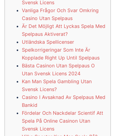
Svensk Licens
Vanliga Frågor Och Svar Omkring
Casino Utan Spelpaus
Är Det Möjligt Att Lyckas Spela Med
Spelpaus Aktiverat?
Utländska Spellicenser
Spelkorrigeringar Som Inte Är
Kopplade Right Up Until Spelpaus
Bästa Casinon Utan Spelpaus O
Utan Svensk Licens 2024
Kan Man Spela Gambling Utan
Svensk Licens?
Casino I Avsaknad Av Spelpaus Med
Bankid
Fördelar Och Nackdelar Scientif Att
Spela På Online Casinon Utan
Svensk Licens