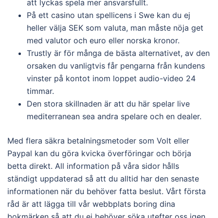
att lyckas spela mer ansvarsfullt.
På ett casino utan spellicens i Swe kan du ej
heller välja SEK som valuta, man måste nöja get
med valutor och euro eller norska kronor.
Trustly är för många de bästa alternativet, av den
orsaken du vanligtvis får pengarna från kundens
vinster på kontot inom loppet audio-video 24
timmar.
Den stora skillnaden är att du här spelar live
mediterranean sea andra spelare och en dealer.
Med flera säkra betalningsmetoder som Volt eller
Paypal kan du göra kvicka överföringar och börja
betta direkt. All information på våra sidor hålls
ständigt uppdaterad så att du alltid har den senaste
informationen när du behöver fatta beslut. Vårt första
råd är att lägga till vår webbplats boring dina
bokmärken så att du ej behöver söka utefter oss igen