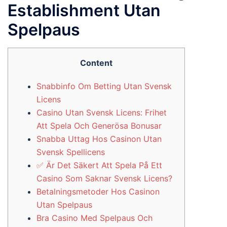
Establishment Utan
Spelpaus
Content
Snabbinfo Om Betting Utan Svensk
Licens
Casino Utan Svensk Licens: Frihet
Att Spela Och Generösa Bonusar
Snabba Uttag Hos Casinon Utan
Svensk Spellicens
✅ Är Det Säkert Att Spela På Ett
Casino Som Saknar Svensk Licens?
Betalningsmetoder Hos Casinon
Utan Spelpaus
Bra Casino Med Spelpaus Och