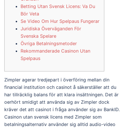
Betting Utan Svensk Licens: Va Du
Bör Veta
Se Video Om Hur Spelpaus Fungerar
Juridiska Överväganden För
Svenska Spelare
Övriga Betalningsmetoder
Rekommanderade Casinon Utan
Spelpaus
Zimpler agerar tredjepart i överföring mellan din
financial institution och casinot å säkerställer att du
har tillräcklig balans för att klara insättningen. Det är
oerhört smidigt att använda sig av Zimpler dock
kräver det att casinot i fråga använder sig av BankID.
Casinon utan svensk licens med Zimpler som
betalningsalternativ använder sig alltid audio-video