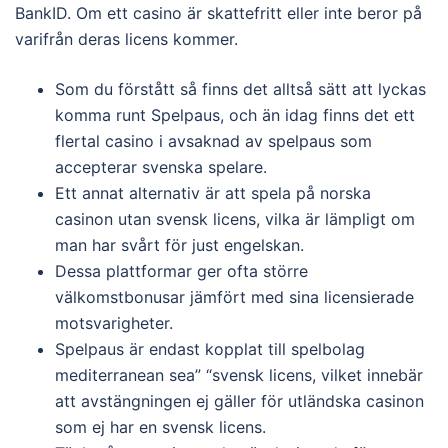
BankID. Om ett casino är skattefritt eller inte beror på
varifrån deras licens kommer.
Som du förstått så finns det alltså sätt att lyckas
komma runt Spelpaus, och än idag finns det ett
flertal casino i avsaknad av spelpaus som
accepterar svenska spelare.
Ett annat alternativ är att spela på norska
casinon utan svensk licens, vilka är lämpligt om
man har svårt för just engelskan.
Dessa plattformar ger ofta större
välkomstbonusar jämfört med sina licensierade
motsvarigheter.
Spelpaus är endast kopplat till spelbolag
mediterranean sea” “svensk licens, vilket innebär
att avstängningen ej gäller för utländska casinon
som ej har en svensk licens.