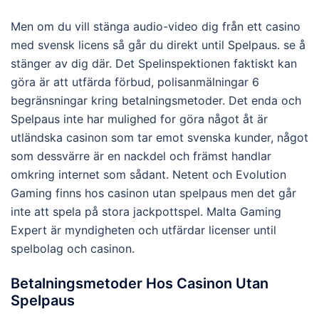
Men om du vill stänga audio-video dig från ett casino
med svensk licens så går du direkt until Spelpaus. se å
stänger av dig där. Det Spelinspektionen faktiskt kan
göra är att utfärda förbud, polisanmälningar 6
begränsningar kring betalningsmetoder. Det enda och
Spelpaus inte har mulighed for göra något åt är
utländska casinon som tar emot svenska kunder, något
som dessvärre är en nackdel och främst handlar
omkring internet som sådant. Netent och Evolution
Gaming finns hos casinon utan spelpaus men det går
inte att spela på stora jackpottspel. Malta Gaming
Expert är myndigheten och utfärdar licenser until
spelbolag och casinon.
Betalningsmetoder Hos Casinon Utan
Spelpaus