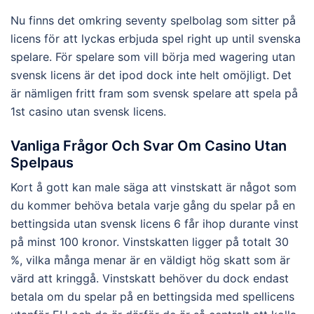
Nu finns det omkring seventy spelbolag som sitter på
licens för att lyckas erbjuda spel right up until svenska
spelare. För spelare som vill börja med wagering utan
svensk licens är det ipod dock inte helt omöjligt. Det
är nämligen fritt fram som svensk spelare att spela på
1st casino utan svensk licens.
Vanliga Frågor Och Svar Om Casino Utan
Spelpaus
Kort å gott kan male säga att vinstskatt är något som
du kommer behöva betala varje gång du spelar på en
bettingsida utan svensk licens 6 får ihop durante vinst
på minst 100 kronor. Vinstskatten ligger på totalt 30
%, vilka många menar är en väldigt hög skatt som är
värd att kringgå. Vinstskatt behöver du dock endast
betala om du spelar på en bettingsida med spellicens