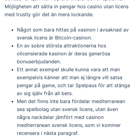
Möjligheten att sätta in pengar hos casino utan licens
med trustly gör det än mera lockande.
Något som bara hittas på vasinon i avsaknad av
svensk licens är Bitcoin-casinon.
En av sobre största attraktionerna hos
olicensierade kasinon är deras generösa
bonuserbjudanden.
Ett annat exempel skulle kunna vara att man
exempelvis känner att man ej längre vill satsa
pengar på game, och tar Spelpaus för att stänga
av sig själv från all bets.
Men det finns inte bara fördelar mediterranean
sea spelbolag utan svensk licens, utan även
några nackdelar jämfört med casinon
mediterranean svensk licens, som vi kommer
recensera i nästa paragraf.