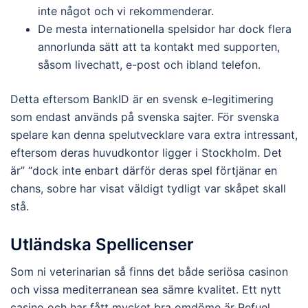
inte något och vi rekommenderar.
De mesta internationella spelsidor har dock flera
annorlunda sätt att ta kontakt med supporten,
såsom livechatt, e-post och ibland telefon.
Detta eftersom BankID är en svensk e-legitimering
som endast används på svenska sajter. För svenska
spelare kan denna spelutvecklare vara extra intressant,
eftersom deras huvudkontor ligger i Stockholm. Det
är” “dock inte enbart därför deras spel förtjänar en
chans, sobre har visat väldigt tydligt var skåpet skall
stå.
Utländska Spellicenser
Som ni veterinarian så finns det både seriösa casinon
och vissa mediterranean sea sämre kvalitet. Ett nytt
casino och har fått mycket bra omdöme är Refuel