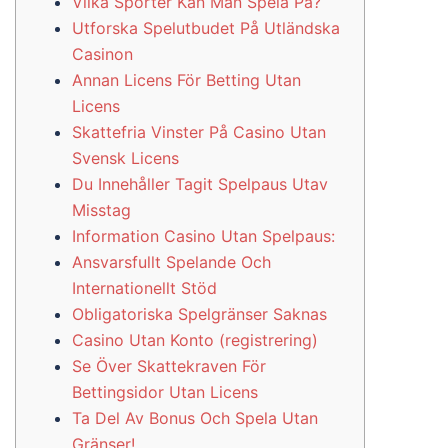
Vilka Sporter Kan Man Spela På?
Utforska Spelutbudet På Utländska
Casinon
Annan Licens För Betting Utan
Licens
Skattefria Vinster På Casino Utan
Svensk Licens
Du Innehåller Tagit Spelpaus Utav
Misstag
Information Casino Utan Spelpaus:
Ansvarsfullt Spelande Och
Internationellt Stöd
Obligatoriska Spelgränser Saknas
Casino Utan Konto (registrering)
Se Över Skattekraven För
Bettingsidor Utan Licens
Ta Del Av Bonus Och Spela Utan
Gränser!