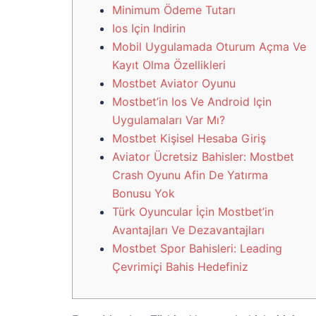
Minimum Ödeme Tutarı
Ios Için Indirin
Mobil Uygulamada Oturum Açma Ve
Kayıt Olma Özellikleri
Mostbet Aviator Oyunu
Mostbet’in Ios Ve Android Için
Uygulamaları Var Mı?
Mostbet Kişisel Hesaba Giriş
Aviator Ücretsiz Bahisler: Mostbet
Crash Oyunu Afin De Yatırma
Bonusu Yok
Türk Oyuncular İçin Mostbet’in
Avantajları Ve Dezavantajları
Mostbet Spor Bahisleri: Leading
Çevrimiçi Bahis Hedefiniz