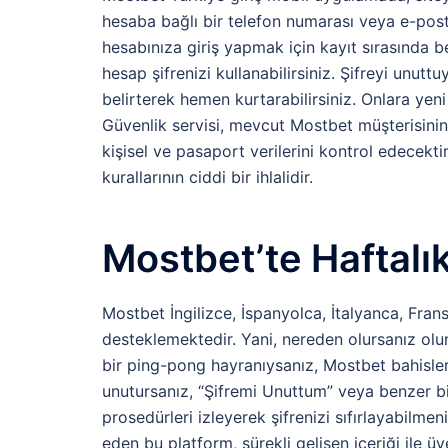
hesaba bağlı bir telefon numarası veya e-posta
hesabınıza giriş yapmak için kayıt sırasında b
hesap şifrenizi kullanabilirsiniz. Şifreyi unut
belirterek hemen kurtarabilirsiniz. Onlara yeni 
Güvenlik servisi, mevcut Mostbet müşterisinin
kişisel ve pasaport verilerini kontrol edecek
kurallarının ciddi bir ihlalidir.
Mostbet’te Haftalı
Mostbet İngilizce, İspanyolca, İtalyanca, Frans
desteklemektedir. Yani, nereden olursanız olun,
bir ping-pong hayranıysanız, Mostbet bahisleri
unutursanız, “Şifremi Unuttum” veya benzer bir
prosedürleri izleyerek şifrenizi sıfırlayabilme
eden bu platform, sürekli gelişen içeriği ile 