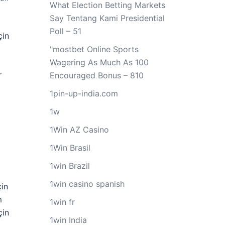
What Election Betting Markets
Say Tentang Kami Presidential
Poll – 51
çin
"mostbet Online Sports
Wagering As Much As 100
r
Encouraged Bonus – 810
1pin-up-india.com
1w
1Win AZ Casino
1Win Brasil
1win Brazil
1win casino spanish
çin
m
1win fr
çin
1win India