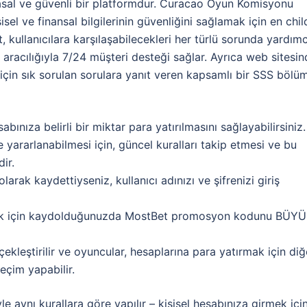
yasal ve güvenli bir platformdur. Curacao Oyun Komisyonu
şisel ve finansal bilgilerinin güvenliğini sağlamak için en chil
, kullanıcılara karşılaşabilecekleri her türlü sorunda yardımc
aracılığıyla 7/24 müşteri desteği sağlar. Ayrıca web sitesin
 için sık sorulan sorulara yanıt veren kapsamlı bir SSS bölü
bınıza belirli bir miktar para yatırılmasını sağlayabilirsiniz.
de yararlanabilmesi için, güncel kuralları takip etmesi ve bu
ir.
rak kaydettiyseniz, kullanıcı adınızı ve şifrenizi giriş
mak için kaydolduğunuzda MostBet promosyon kodunu BÜY
çekleştirilir ve oyuncular, hesaplarına para yatırmak için diğ
eçim yapabilir.
e aynı kurallara göre yapılır – kişisel hesabınıza girmek içi