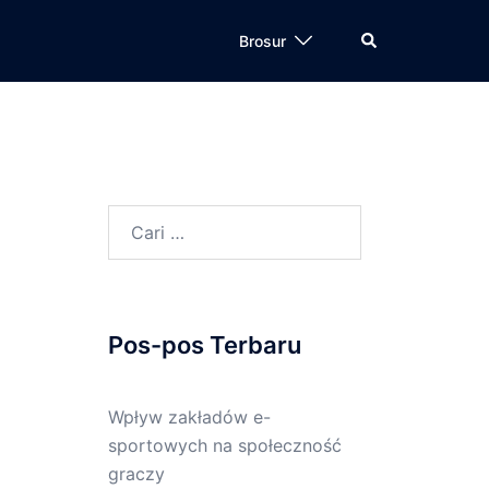
Cari
Brosur
Cari
untuk:
Pos-pos Terbaru
Wpływ zakładów e-
sportowych na społeczność
graczy