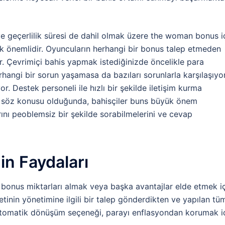
ı ve geçerlilik süresi de dahil olmak üzere the woman bonus i
k önemlidir. Oyuncuların herhangi bir bonus talep etmeden
ir. Çevrimiçi bahis yapmak istediğinizde öncelikle para
hangi bir sorun yaşamasa da bazıları sorunlarla karşılaşıyo
. Destek personeli ile hızlı bir şekilde iletişim kurma
mü söz konusu olduğunda, bahisçiler buns büyük önem
rını peoblemsiz bir şekilde sorabilmelerini ve cevap
in Faydaları
 bonus miktarları almak veya başka avantajlar elde etmek i
rketinin yönetimine ilgili bir talep gönderdikten ve yapılan tü
. Otomatik dönüşüm seçeneği, parayı enflasyondan korumak i