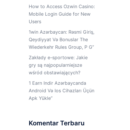
How to Access Ozwin Casino:
Mobile Login Guide for New
Users
1win Azərbaycan: Rəsmi Giriş,
Qeydiyyat Və Bonuslar The
Wiederkehr Rules Group, P G”
Zakłady e-sportowe: Jakie
gry są najpopularniejsze
wśród obstawiających?
1 Earn Indir Azərbaycanda ️
Android Və Ios Cihazları Üçün
Apk Yüklе”
Komentar Terbaru