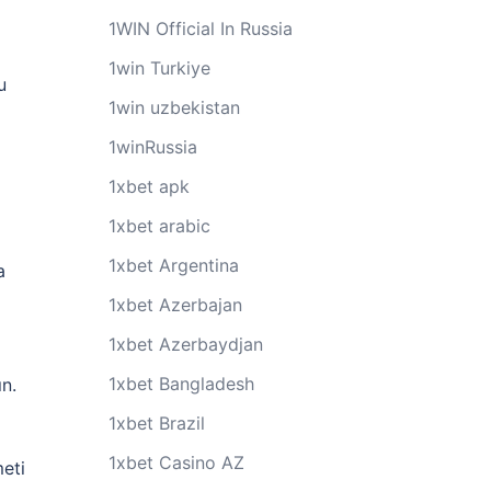
1WIN Official In Russia
1win Turkiye
u
1win uzbekistan
1winRussia
1xbet apk
1xbet arabic
1xbet Argentina
a
1xbet Azerbajan
1xbet Azerbaydjan
1xbet Bangladesh
ın.
1xbet Brazil
1xbet Casino AZ
meti