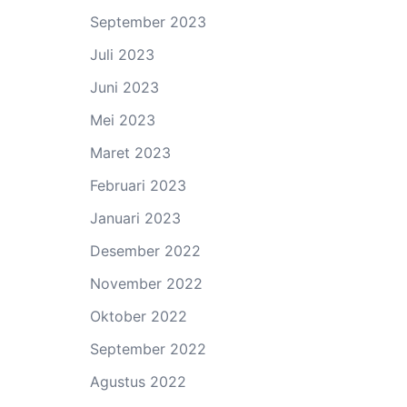
September 2023
Juli 2023
Juni 2023
Mei 2023
Maret 2023
Februari 2023
Januari 2023
Desember 2022
November 2022
Oktober 2022
September 2022
Agustus 2022