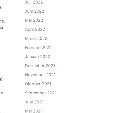
Juli 2022
d
Juni 2022
ı
Mei 2022
de,
mü
April 2022
Maret 2022
Februari 2022
Januari 2022
Desember 2021
November 2021
ÜK
Oktober 2021
er
September 2021
Juni 2021
Mei 2021
n