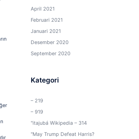
April 2021
Februari 2021
Januari 2021
rın
Desember 2020
September 2020
Kategori
– 219
Eğer
– 919
in
"itajubá Wikipedia – 314
"May Trump Defeat Harris?
dır