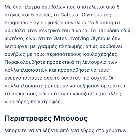
Με ένα πλέγμα συμβόλων που αποτελείται από 6
στήλες και 5 σειρές, το Gates of Olympus της
Pragmatic Play εμφανίζει συνολικά 25 διάσπαρτα
σύμβολα στον κεντρικό του πίνακα. Το σπουδαίο εδώ,
ωστόσο, είναι ότι το Gates involving Olympus δεν
λειτουργεί με γραμμές πληρωμής, όπως συμβαίνει
συνήθως με τους περισσότερους κουλοχέρηδες.
Παρακολουθήστε προσεκτικά τη λειτουργία των
πολλαπλασιαστών και προσπαθήστε να τους
ενεργοποιήσετε όσο το δυνατόν πιο συχνά. Οι
πολλαπλασιαστές μπορούν να αυξήσουν δραματικά
τα κέρδη σας, ειδικά όταν συνδυάζονται με άλλες
νικηφόρες περιστροφές.
Περιστροφές Μπόνους
Μπορείτε να επιλέξετε από ένα εύρος στοιχημάτων,