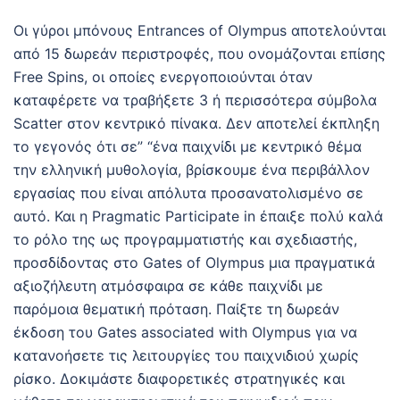
Οι γύροι μπόνους Entrances of Olympus αποτελούνται
από 15 δωρεάν περιστροφές, που ονομάζονται επίσης
Free Spins, οι οποίες ενεργοποιούνται όταν
καταφέρετε να τραβήξετε 3 ή περισσότερα σύμβολα
Scatter στον κεντρικό πίνακα. Δεν αποτελεί έκπληξη
το γεγονός ότι σε” “ένα παιχνίδι με κεντρικό θέμα
την ελληνική μυθολογία, βρίσκουμε ένα περιβάλλον
εργασίας που είναι απόλυτα προσανατολισμένο σε
αυτό. Και η Pragmatic Participate in έπαιξε πολύ καλά
το ρόλο της ως προγραμματιστής και σχεδιαστής,
προσδίδοντας στο Gates of Olympus μια πραγματικά
αξιοζήλευτη ατμόσφαιρα σε κάθε παιχνίδι με
παρόμοια θεματική πρόταση. Παίξτε τη δωρεάν
έκδοση του Gates associated with Olympus για να
κατανοήσετε τις λειτουργίες του παιχνιδιού χωρίς
ρίσκο. Δοκιμάστε διαφορετικές στρατηγικές και