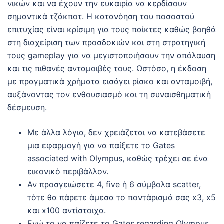
νικών και να έχουν την ευκαιρία να κερδίσουν
σημαντικά τζάκποτ. Η κατανόηση του ποσοστού
επιτυχίας είναι κρίσιμη για τους παίκτες καθώς βοηθά
στη διαχείριση των προσδοκιών και στη στρατηγική
τους gameplay για να μεγιστοποιήσουν την απόλαυση
και τις πιθανές ανταμοιβές τους. Ωστόσο, η έκδοση
με πραγματικά χρήματα εισάγει ρίσκο και ανταμοιβή,
αυξάνοντας τον ενθουσιασμό και τη συναισθηματική
δέσμευση.
Με άλλα λόγια, δεν χρειάζεται να κατεβάσετε
μια εφαρμογή για να παίξετε το Gates
associated with Olympus, καθώς τρέχει σε ένα
εικονικό περιβάλλον.
Αν προσγειώσετε 4, five ή 6 σύμβολα scatter,
τότε θα πάρετε άμεσα το ποντάρισμά σας x3, x5
και x100 αντίστοιχα.
Ενώ το να παίζετε το Gates regarding Olympus