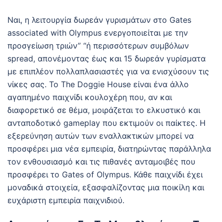
Ναι, η λειτουργία δωρεάν γυρισμάτων στο Gates
associated with Olympus ενεργοποιείται με την
προσγείωση τριών” “ή περισσότερων συμβόλων
spread, απονέμοντας έως και 15 δωρεάν γυρίσματα
με επιπλέον πολλαπλασιαστές για να ενισχύσουν τις
νίκες σας. Το The Doggie House είναι ένα άλλο
αγαπημένο παιχνίδι κουλοχέρη που, αν και
διαφορετικό σε θέμα, μοιράζεται το ελκυστικό και
ανταποδοτικό gameplay που εκτιμούν οι παίκτες. Η
εξερεύνηση αυτών των εναλλακτικών μπορεί να
προσφέρει μια νέα εμπειρία, διατηρώντας παράλληλα
τον ενθουσιασμό και τις πιθανές ανταμοιβές που
προσφέρει το Gates of Olympus. Κάθε παιχνίδι έχει
μοναδικά στοιχεία, εξασφαλίζοντας μια ποικίλη και
ευχάριστη εμπειρία παιχνιδιού.