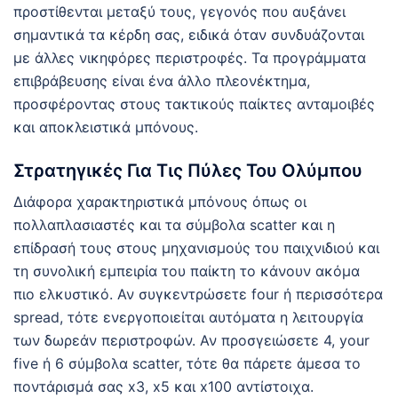
προστίθενται μεταξύ τους, γεγονός που αυξάνει
σημαντικά τα κέρδη σας, ειδικά όταν συνδυάζονται
με άλλες νικηφόρες περιστροφές. Τα προγράμματα
επιβράβευσης είναι ένα άλλο πλεονέκτημα,
προσφέροντας στους τακτικούς παίκτες ανταμοιβές
και αποκλειστικά μπόνους.
Στρατηγικές Για Τις Πύλες Του Ολύμπου
Διάφορα χαρακτηριστικά μπόνους όπως οι
πολλαπλασιαστές και τα σύμβολα scatter και η
επίδρασή τους στους μηχανισμούς του παιχνιδιού και
τη συνολική εμπειρία του παίκτη το κάνουν ακόμα
πιο ελκυστικό. Αν συγκεντρώσετε four ή περισσότερα
spread, τότε ενεργοποιείται αυτόματα η λειτουργία
των δωρεάν περιστροφών. Αν προσγειώσετε 4, your
five ή 6 σύμβολα scatter, τότε θα πάρετε άμεσα το
ποντάρισμά σας x3, x5 και x100 αντίστοιχα.