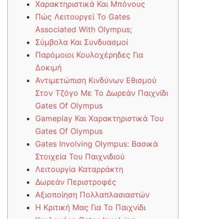
Χαρακτηριστικά Και Μπόνους
Πώς Λειτουργεί Το Gates
Associated With Olympus;
Σύμβολα Και Συνδυασμοί
Παρόμοιοι Κουλοχέρηδες Για
Δοκιμή
Αντιμετώπιση Κινδύνων Εθισμού
Στον Τζόγο Με Το Δωρεάν Παιχνίδι
Gates Of Olympus
Gameplay Και Χαρακτηριστικά Του
Gates Of Olympus
Gates Involving Olympus: Βασικά
Στοιχεία Του Παιχνιδιού
Λειτουργία Καταρράκτη
Δωρεάν Περιστροφές
Αξιοποίηση Πολλαπλασιαστών
Η Κριτική Μας Για Το Παιχνίδι