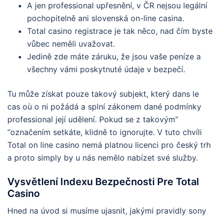
A jen professional upřesnění, v ČR nejsou legální
pochopitelně ani slovenská on-line casina.
Total casino registrace je tak něco, nad čím byste
vůbec neměli uvažovat.
Jedině zde máte záruku, že jsou vaše peníze a
všechny vámi poskytnuté údaje v bezpečí.
Tu může získat pouze takový subjekt, který dans le
cas où o ni požádá a splní zákonem dané podmínky
professional její udělení. Pokud se z takovým”
“označením setkáte, klidně to ignorujte. V tuto chvíli
Total on line casino nemá platnou licenci pro český trh
a proto simply by u nás nemělo nabízet své služby.
Vysvětlení Indexu Bezpečnosti Pre Total
Casino
Hned na úvod si musíme ujasnit, jakými pravidly sony