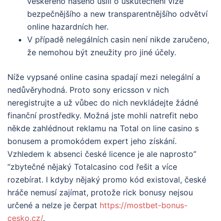
veškerého našeho úsilí o uskutečnění vize
bezpečnějšího a new transparentnějšího odvětví
online hazardních her.
V případě nelegálních casin není nikde zaručeno,
že nemohou být zneužity pro jiné účely.
Níže vypsané online casina spadají mezi nelegální a
nedůvěryhodná. Proto sony ericsson v nich
neregistrujte a už vůbec do nich nevkládejte žádné
finanční prostředky. Možná jste mohli natrefit nebo
někde zahlédnout reklamu na Total on line casino s
bonusem a promokódem expert jeho získání.
Vzhledem k absenci české licence je ale naprosto”
“zbytečné nějaký Totalcasino cod řešit a více
rozebírat. I kdyby nějaký promo kód existoval, české
hráče nemusí zajímat, protože rick bonusy nejsou
určené a nelze je čerpat
https://mostbet-bonus-
cesko.cz/
.