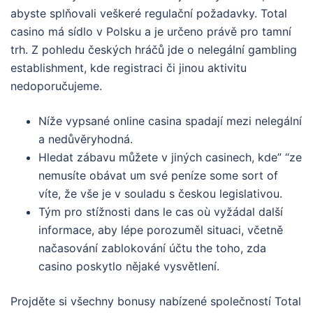
abyste splňovali veškeré regulační požadavky. Total
casino má sídlo v Polsku a je určeno právě pro tamní
trh. Z pohledu českých hráčů jde o nelegální gambling
establishment, kde registraci či jinou aktivitu
nedoporučujeme.
Níže vypsané online casina spadají mezi nelegální
a nedůvěryhodná.
Hledat zábavu můžete v jiných casinech, kde” “ze
nemusíte obávat um své peníze some sort of
víte, že vše je v souladu s českou legislativou.
Tým pro stížnosti dans le cas où vyžádal další
informace, aby lépe porozuměl situaci, včetně
načasování zablokování účtu the toho, zda
casino poskytlo nějaké vysvětlení.
Projděte si všechny bonusy nabízené společností Total