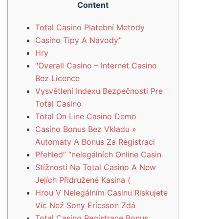
Content
Total Casino Platební Metody
Casino Tipy A Návody”
Hry
“Overall Casino – Internet Casino
Bez Licence
Vysvětlení Indexu Bezpečnosti Pre
Total Casino
Total On Line Casino Demo
Casino Bonus Bez Vkladu »
Automaty A Bonus Za Registraci
Přehled” “nelegálních Online Casin
Stížnosti Na Total Casino A New
Jejích Přidružené Kasina (
Hrou V Nelegálním Casinu Riskujete
Víc Než Sony Ericsson Zdá
Total Casino Registrace Bonus