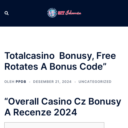
Langsung
ke
Cari
Men
isi
tog
Totalcasino ️ Bonusy, Free
Rotates A Bonus Code”
OLEH
PPDB
DESEMBER 21, 2024
UNCATEGORIZED
“Overall Casino Cz Bonusy
A Recenze 2024