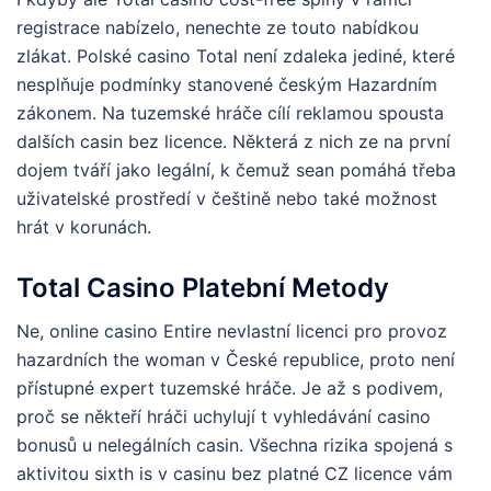
registrace nabízelo, nenechte ze touto nabídkou
zlákat. Polské casino Total není zdaleka jediné, které
nesplňuje podmínky stanovené českým Hazardním
zákonem. Na tuzemské hráče cílí reklamou spousta
dalších casin bez licence. Některá z nich ze na první
dojem tváří jako legální, k čemuž sean pomáhá třeba
uživatelské prostředí v češtině nebo také možnost
hrát v korunách.
Total Casino Platební Metody
Ne, online casino Entire nevlastní licenci pro provoz
hazardních the woman v České republice, proto není
přístupné expert tuzemské hráče. Je až s podivem,
proč se někteří hráči uchylují t vyhledávání casino
bonusů u nelegálních casin. Všechna rizika spojená s
aktivitou sixth is v casinu bez platné CZ licence vám