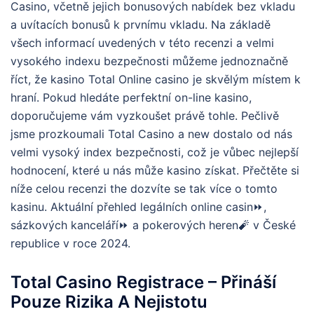
Casino, včetně jejich bonusových nabídek bez vkladu
a uvítacích bonusů k prvnímu vkladu. Na základě
všech informací uvedených v této recenzi a velmi
vysokého indexu bezpečnosti můžeme jednoznačně
říct, že kasino Total Online casino je skvělým místem k
hraní. Pokud hledáte perfektní on-line kasino,
doporučujeme vám vyzkoušet právě tohle. Pečlivě
jsme prozkoumali Total Casino a new dostalo od nás
velmi vysoký index bezpečnosti, což je vůbec nejlepší
hodnocení, které u nás může kasino získat. Přečtěte si
níže celou recenzi the dozvíte se tak více o tomto
kasinu. Aktuální přehled legálních online casin⏩,
sázkových kanceláří⏩ a pokerových heren🧨 v České
republice v roce 2024.
Total Casino Registrace – Přináší
Pouze Rizika A Nejistotu