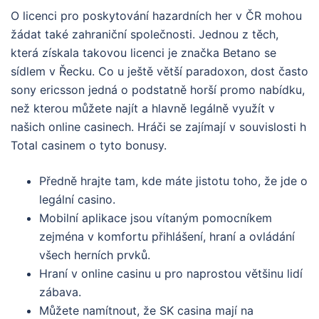
O licenci pro poskytování hazardních her v ČR mohou
žádat také zahraniční společnosti. Jednou z těch,
která získala takovou licenci je značka Betano se
sídlem v Řecku. Co u ještě větší paradoxon, dost často
sony ericsson jedná o podstatně horší promo nabídku,
než kterou můžete najít a hlavně legálně využít v
našich online casinech. Hráči se zajímají v souvislosti h
Total casinem o tyto bonusy.
Předně hrajte tam, kde máte jistotu toho, že jde o
legální casino.
Mobilní aplikace jsou vítaným pomocníkem
zejména v komfortu přihlášení, hraní a ovládání
všech herních prvků.
Hraní v online casinu u pro naprostou většinu lidí
zábava.
Můžete namítnout, že SK casina mají na