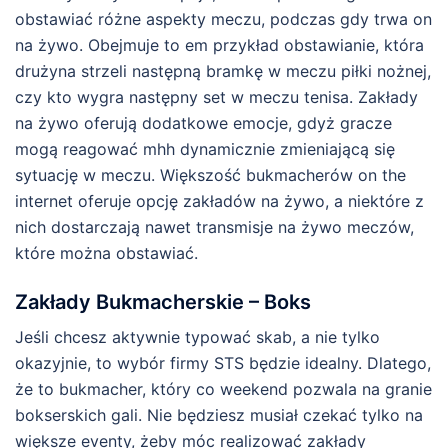
obstawiać różne aspekty meczu, podczas gdy trwa on
na żywo. Obejmuje to em przykład obstawianie, która
drużyna strzeli następną bramkę w meczu piłki nożnej,
czy kto wygra następny set w meczu tenisa. Zakłady
na żywo oferują dodatkowe emocje, gdyż gracze
mogą reagować mhh dynamicznie zmieniającą się
sytuację w meczu. Większość bukmacherów on the
internet oferuje opcję zakładów na żywo, a niektóre z
nich dostarczają nawet transmisje na żywo meczów,
które można obstawiać.
Zakłady Bukmacherskie – Boks
Jeśli chcesz aktywnie typować skab, a nie tylko
okazyjnie, to wybór firmy STS będzie idealny. Dlatego,
że to bukmacher, który co weekend pozwala na granie
bokserskich gali. Nie będziesz musiał czekać tylko na
większe eventy, żeby móc realizować zakłady