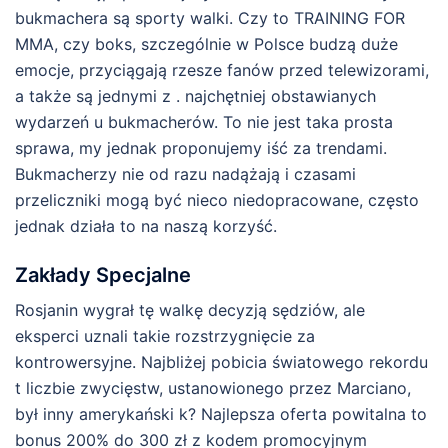
bukmachera są sporty walki. Czy to TRAINING FOR
MMA, czy boks, szczególnie w Polsce budzą duże
emocje, przyciągają rzesze fanów przed telewizorami,
a także są jednymi z . najchętniej obstawianych
wydarzeń u bukmacherów. To nie jest taka prosta
sprawa, my jednak proponujemy iść za trendami.
Bukmacherzy nie od razu nadążają i czasami
przeliczniki mogą być nieco niedopracowane, często
jednak działa to na naszą korzyść.
Zakłady Specjalne
Rosjanin wygrał tę walkę decyzją sędziów, ale
eksperci uznali takie rozstrzygnięcie za
kontrowersyjne. Najbliżej pobicia światowego rekordu
t liczbie zwycięstw, ustanowionego przez Marciano,
był inny amerykański k? Najlepsza oferta powitalna to
bonus 200% do 300 zł z kodem promocyjnym