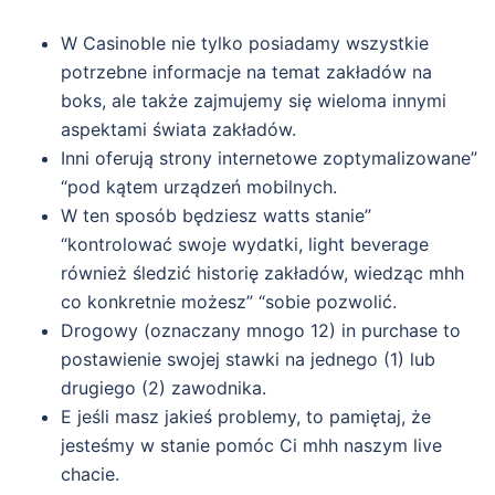
W Casinoble nie tylko posiadamy wszystkie
potrzebne informacje na temat zakładów na
boks, ale także zajmujemy się wieloma innymi
aspektami świata zakładów.
Inni oferują strony internetowe zoptymalizowane”
“pod kątem urządzeń mobilnych.
W ten sposób będziesz watts stanie”
“kontrolować swoje wydatki, light beverage
również śledzić historię zakładów, wiedząc mhh
co konkretnie możesz” “sobie pozwolić.
Drogowy (oznaczany mnogo 12) in purchase to
postawienie swojej stawki na jednego (1) lub
drugiego (2) zawodnika.
E jeśli masz jakieś problemy, to pamiętaj, że
jesteśmy w stanie pomóc Ci mhh naszym live
chacie.