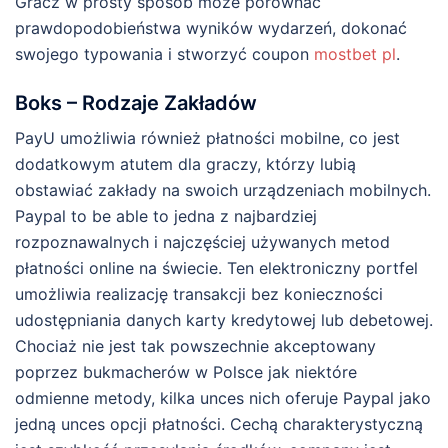
Gracz w prosty sposób może porównać
prawdopodobieństwa wyników wydarzeń, dokonać
swojego typowania i stworzyć coupon
mostbet pl
.
Boks – Rodzaje Zakładów
PayU umożliwia również płatności mobilne, co jest
dodatkowym atutem dla graczy, którzy lubią
obstawiać zakłady na swoich urządzeniach mobilnych.
Paypal to be able to jedna z najbardziej
rozpoznawalnych i najczęściej używanych metod
płatności online na świecie. Ten elektroniczny portfel
umożliwia realizację transakcji bez konieczności
udostępniania danych karty kredytowej lub debetowej.
Chociaż nie jest tak powszechnie akceptowany
poprzez bukmacherów w Polsce jak niektóre
odmienne metody, kilka unces nich oferuje Paypal jako
jedną unces opcji płatności. Cechą charakterystyczną