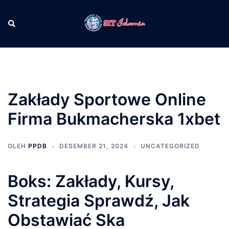
Langsung
ke
Cari
Men
isi
tog
Zakłady Sportowe Online
Firma Bukmacherska 1xbet
OLEH
PPDB
DESEMBER 21, 2024
UNCATEGORIZED
Boks: Zakłady, Kursy,
Strategia Sprawdź, Jak
Obstawiać Ska