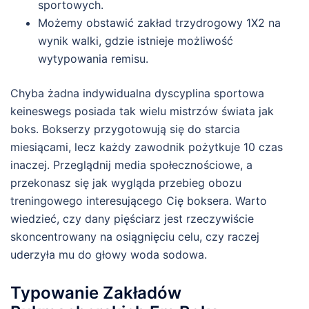
sportowych.
Możemy obstawić zakład trzydrogowy 1X2 na
wynik walki, gdzie istnieje możliwość
wytypowania remisu.
Chyba żadna indywidualna dyscyplina sportowa
keineswegs posiada tak wielu mistrzów świata jak
boks. Bokserzy przygotowują się do starcia
miesiącami, lecz każdy zawodnik pożytkuje 10 czas
inaczej. Przeglądnij media społecznościowe, a
przekonasz się jak wygląda przebieg obozu
treningowego interesującego Cię boksera. Warto
wiedzieć, czy dany pięściarz jest rzeczywiście
skoncentrowany na osiągnięciu celu, czy raczej
uderzyła mu do głowy woda sodowa.
Typowanie Zakładów