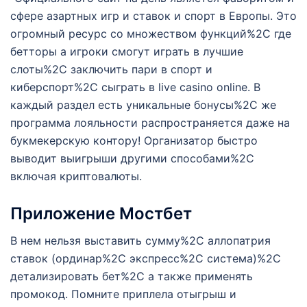
сфере азартных игр и ставок и спорт в Европы. Это
огромный ресурс со множеством функций%2C где
бетторы а игроки смогут играть в лучшие
слоты%2C заключить пари в спорт и
киберспорт%2C сыграть в live casino online. В
каждый раздел есть уникальные бонусы%2C же
программа лояльности распространяется даже на
букмекерскую контору! Организатор быстро
выводит выигрыши другими способами%2C
включая криптовалюты.
Приложение Мостбет
В нем нельзя выставить сумму%2C аллопатрия
ставок (ординар%2C экспресс%2C система)%2C
детализировать бет%2C а также применять
промокод. Помните приплела отыгрыш и