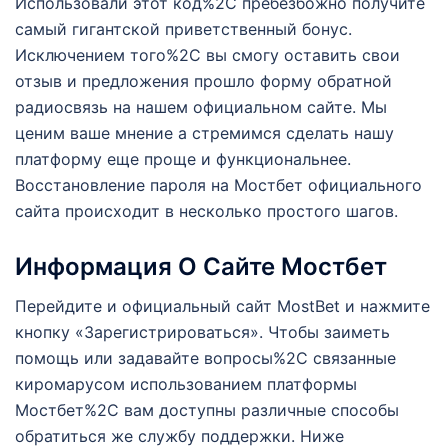
Использовали этот код%2C пребезбожно получите
самый гигантской приветственный бонус.
Исключением того%2C вы смогу оставить свои
отзыв и предложения прошло форму обратной
радиосвязь на нашем официальном сайте. Мы
ценим ваше мнение а стремимся сделать нашу
платформу еще проще и функциональнее.
Восстановление пароля на Мостбет официального
сайта происходит в несколько простого шагов.
Информация О Сайте Мостбет
Перейдите и официальный сайт MostBet и нажмите
кнопку «Зарегистрироваться». Чтобы заиметь
помощь или задавайте вопросы%2C связанные
киромарусом использованием платформы
Мостбет%2C вам доступны различные способы
обратиться же службу поддержки. Ниже