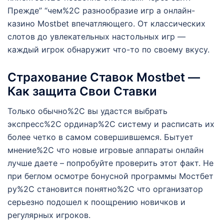
Прежде” “чем%2C разнообразие игр а онлайн-
казино Mostbet впечатляющего. От классических
слотов до увлекательных настольных игр —
каждый игрок обнаружит что-то по своему вкусу.
Страхование Ставок Mostbet —
Как защита Свои Ставки
Только обычно%2C вы удастся выбрать
экспресс%2C ординар%2C систему и расписать их
более четко в самом совершившемся. Бытует
мнение%2C что новые игровые аппараты онлайн
лучше даете – попробуйте проверить этот факт. Не
при беглом осмотре бонусной программы Мостбет
ру%2C становится понятно%2C что организатор
серьезно подошел к поощрению новичков и
регулярных игроков.