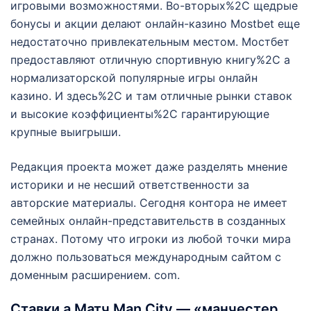
игровыми возможностями. Во-вторых%2C щедрые
бонусы и акции делают онлайн-казино Mostbet еще
недостаточно привлекательным местом. Мостбет
предоставляют отличную спортивную книгу%2C а
нормализаторской популярные игры онлайн
казино. И здесь%2C и там отличные рынки ставок
и высокие коэффициенты%2C гарантирующие
крупные выигрыши.
Редакция проекта может даже разделять мнение
историки и не несший ответственности за
авторские материалы. Сегодня контора не имеет
семейных онлайн-представительств в созданных
странах. Потому что игроки из любой точки мира
должно пользоваться международным сайтом с
доменным расширением. com.
Ставки а Матч Man City — «манчестер