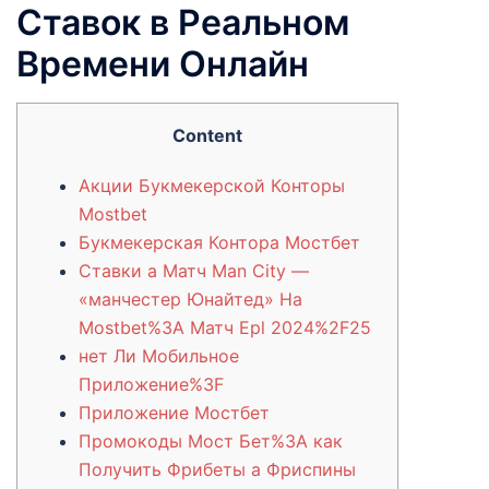
Ставок в Реальном
Времени Онлайн
Content
Акции Букмекерской Конторы
Mostbet
Букмекерская Контора Мостбет
Ставки а Матч Man City —
«манчестер Юнайтед» На
Mostbet%3A Матч Epl 2024%2F25
нет Ли Мобильное
Приложение%3F
Приложение Мостбет
Промокоды Мост Бет%3A как
Получить Фрибеты а Фриспины