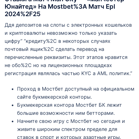
Юнайтед» На Mostbet%3A Матч Epl
2024%2F25
Ддя депозитов на слоты с электронных кошельков
и криптовалюты невозможно только указать
цифру” “кредиту%2C в некоторых случаях
почтовый ящик%2C сделать перевод на
перечисленные реквизиты. Этот этапов нравится
не обо%2C но на лицензионных площадках
регистрация являлась частью KYC а AML политик.”
Проход в Мостбет доступный на официальном
сайте букмекерской конторы.
Букмекерская контора Мостбет БК лежит
большие возможности ним бетторами.
Начните свою игру с Мостбет но сегодня и
живите широким спектром пределе для
ставок в спорт и которых азартные игры.