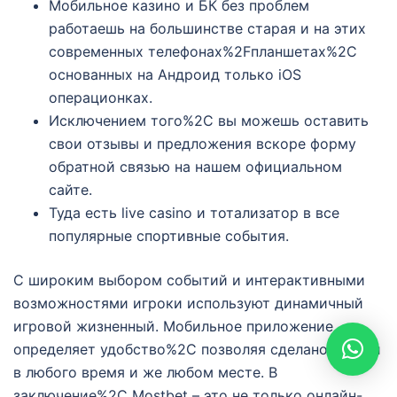
Мобильное казино и БК без проблем
работаешь на большинстве старая и на этих
современных телефонах%2Fпланшетах%2C
основанных на Андроид только iOS
операционках.
Исключением того%2C вы можешь оставить
свои отзывы и предложения вскоре форму
обратной связью на нашем официальном
сайте.
Туда есть live casino и тотализатор в все
популярные спортивные события.
С широким выбором событий и интерактивными
возможностями игроки используют динамичный
игровой жизненный. Мобильное приложение
определяет удобство%2C позволяя сделано ставки
в любого время и же любом месте. В
заключение%2C Mostbet – это не только онлайн-