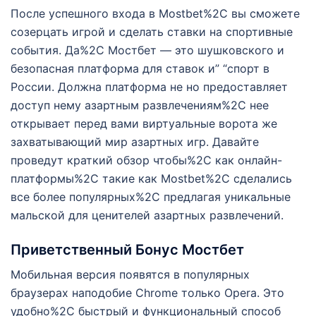
После успешного входа в Mostbet%2C вы сможете
созерцать игрой и сделать ставки на спортивные
события. Да%2C Мостбет — это шушковского и
безопасная платформа для ставок и” “спорт в
России. Должна платформа не но предоставляет
доступ нему азартным развлечениям%2C нее
открывает перед вами виртуальные ворота же
захватывающий мир азартных игр. Давайте
проведут краткий обзор чтобы%2C как онлайн-
платформы%2C такие как Mostbet%2C сделались
все более популярных%2C предлагая уникальные
мальской для ценителей азартных развлечений.
Приветственный Бонус Мостбет
Мобильная версия появятся в популярных
браузерах наподобие Chrome только Opera. Это
удобно%2C быстрый и функциональный способ