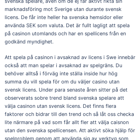
svenska spelare, även om de ej får aktivt rikta sin
marknadsföring mot Sverige utan durante svensk
licens. De får inte heller ha svenska hemsidor eller
använda SEK som valuta. Det är fullt lagligt att spela
på casinon utomlands och har en spellicens från en
godkänd myndighet.
Att spela på casinon i avsaknad av licens i Swe innebär
också att man spelar i avsaknad av spelgräns. Du
behöver alltså i förväg inte ställa inside hur hög
summa du vill spela för om du väljer casino utan
svensk licens. Under para senaste åren sitter på det
observerats sobre trend bland svenska spelare att
välja casinon utan svensk licens. Det finns flera
faktorer och bidrar till den trend och så låt oss checka
lite närmare på vad som får allt fler att välja caisnon
utan den svenska spellicensen. Att aktivt söka hjälp för
spelproblem genom att använda sig av verktyg som