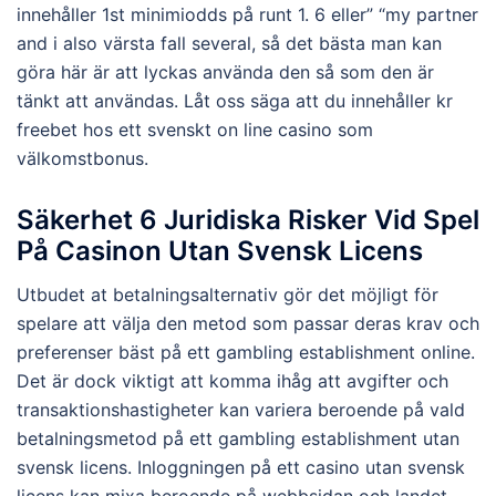
innehåller 1st minimiodds på runt 1. 6 eller” “my partner
and i also värsta fall several, så det bästa man kan
göra här är att lyckas använda den så som den är
tänkt att användas. Låt oss säga att du innehåller kr
freebet hos ett svenskt on line casino som
välkomstbonus.
Säkerhet 6 Juridiska Risker Vid Spel
På Casinon Utan Svensk Licens
Utbudet at betalningsalternativ gör det möjligt för
spelare att välja den metod som passar deras krav och
preferenser bäst på ett gambling establishment online.
Det är dock viktigt att komma ihåg att avgifter och
transaktionshastigheter kan variera beroende på vald
betalningsmetod på ett gambling establishment utan
svensk licens. Inloggningen på ett casino utan svensk