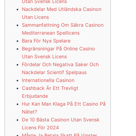
Utan Svensk Licens
Nackdelar Med Utländska Casinon
Utan Licens
Sammanfattning Om Säkra Casinon
Mediterranean Spellicens
Bara För Nya Spelare
Begränsningar På Online Casino
Utan Svensk Licens
Fördelar Och Negativa Saker Och
Nackdelar Scientif Spelpaus
Internationella Casinon
Cashback Är Ett Trevligt
Erbjudande
Hur Kan Man Klaga På Ett Casino På
Nätet?
De 10 Bästa Casinon Utan Svensk
Licens För 2024
Måste Ja Betala Skatt På Vinster