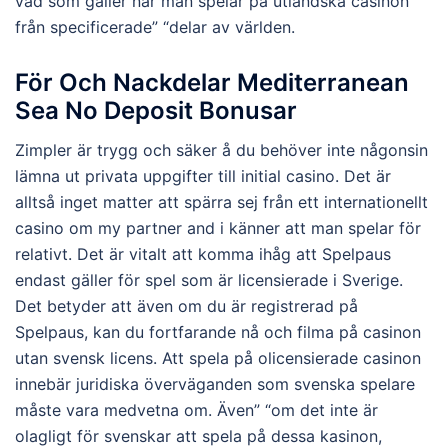
vad som gäller när man spelar på utländska casinon
från specificerade” “delar av världen.
För Och Nackdelar Mediterranean
Sea No Deposit Bonusar
Zimpler är trygg och säker å du behöver inte någonsin
lämna ut privata uppgifter till initial casino. Det är
alltså inget matter att spärra sej från ett internationellt
casino om my partner and i känner att man spelar för
relativt. Det är vitalt att komma ihåg att Spelpaus
endast gäller för spel som är licensierade i Sverige.
Det betyder att även om du är registrerad på
Spelpaus, kan du fortfarande nå och filma på casinon
utan svensk licens. Att spela på olicensierade casinon
innebär juridiska överväganden som svenska spelare
måste vara medvetna om. Även” “om det inte är
olagligt för svenskar att spela på dessa kasinon,