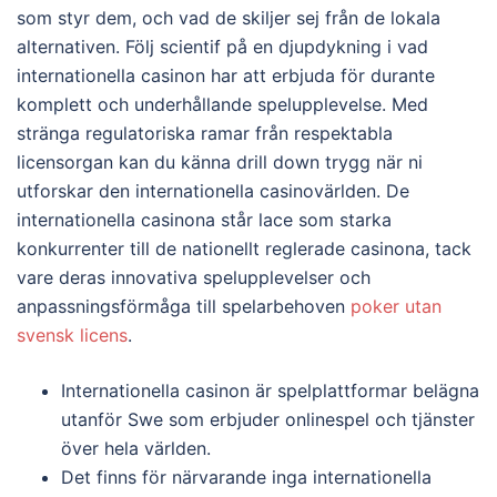
som styr dem, och vad de skiljer sej från de lokala
alternativen. Följ scientif på en djupdykning i vad
internationella casinon har att erbjuda för durante
komplett och underhållande spelupplevelse. Med
stränga regulatoriska ramar från respektabla
licensorgan kan du känna drill down trygg när ni
utforskar den internationella casinovärlden. De
internationella casinona står lace som starka
konkurrenter till de nationellt reglerade casinona, tack
vare deras innovativa spelupplevelser och
anpassningsförmåga till spelarbehoven
poker utan
svensk licens
.
Internationella casinon är spelplattformar belägna
utanför Swe som erbjuder onlinespel och tjänster
över hela världen.
Det finns för närvarande inga internationella