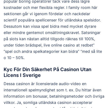
populär boring operatörer tack vare dess lägre
kostnader och mer flexibla regler. I family room här
sektionen går vi igenom fördelar och nackdelar
scientif populära spellicenser för utländska spelsidor.
Dessutom kan vissa spel bidra med mycket dyrare
eller mindre gentemot omsättningskravet. Satsningar
på slots kan nästan alltid tillgodo räknas till 100%,
under tiden brädspel, live online casino at redbet”
“spel och andra spelkategorier kan bidra” “med så lite
o 10 – 50%.
Kyc För Din Säkerhet På Casinon Utan
Licens I Sverige
Dessa casinon är licensierade audio-video en
internationell spelmyndighet som t. ex. Du hittar även
information om bonusar, betalningsmetoder och övriga
villkor. Ja, somliga utländska casinon accepterar