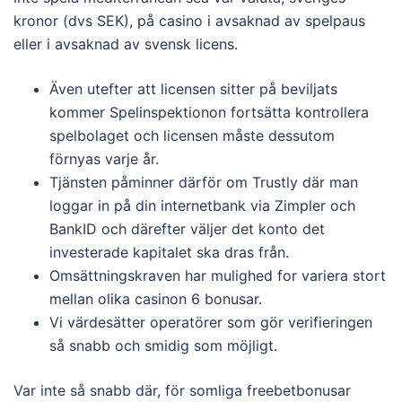
kronor (dvs SEK), på casino i avsaknad av spelpaus
eller i avsaknad av svensk licens.
Även utefter att licensen sitter på beviljats
kommer Spelinspektionon fortsätta kontrollera
spelbolaget och licensen måste dessutom
förnyas varje år.
Tjänsten påminner därför om Trustly där man
loggar in på din internetbank via Zimpler och
BankID och därefter väljer det konto det
investerade kapitalet ska dras från.
Omsättningskraven har mulighed for variera stort
mellan olika casinon 6 bonusar.
Vi värdesätter operatörer som gör verifieringen
så snabb och smidig som möjligt.
Var inte så snabb där, för somliga freebetbonusar