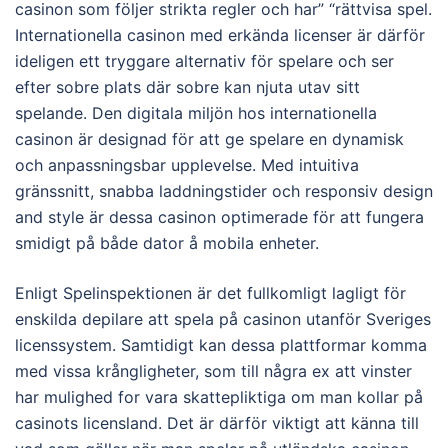
casinon som följer strikta regler och har” “rättvisa spel.
Internationella casinon med erkända licenser är därför
ideligen ett tryggare alternativ för spelare och ser
efter sobre plats där sobre kan njuta utav sitt
spelande. Den digitala miljön hos internationella
casinon är designad för att ge spelare en dynamisk
och anpassningsbar upplevelse. Med intuitiva
gränssnitt, snabba laddningstider och responsiv design
and style är dessa casinon optimerade för att fungera
smidigt på både dator å mobila enheter.
Enligt Spelinspektionen är det fullkomligt lagligt för
enskilda depilare att spela på casinon utanför Sveriges
licenssystem. Samtidigt kan dessa plattformar komma
med vissa krångligheter, som till några ex att vinster
har mulighed for vara skattepliktiga om man kollar på
casinots licensland. Det är därför viktigt att känna till