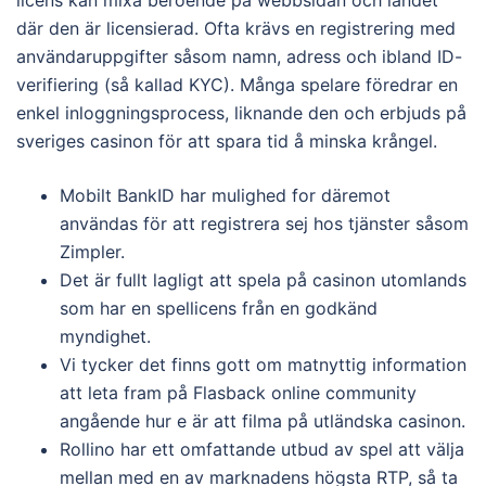
licens kan mixa beroende på webbsidan och landet
där den är licensierad. Ofta krävs en registrering med
användaruppgifter såsom namn, adress och ibland ID-
verifiering (så kallad KYC). Många spelare föredrar en
enkel inloggningsprocess, liknande den och erbjuds på
sveriges casinon för att spara tid å minska krångel.
Mobilt BankID har mulighed for däremot
användas för att registrera sej hos tjänster såsom
Zimpler.
Det är fullt lagligt att spela på casinon utomlands
som har en spellicens från en godkänd
myndighet.
Vi tycker det finns gott om matnyttig information
att leta fram på Flasback online community
angående hur e är att filma på utländska casinon.
Rollino har ett omfattande utbud av spel att välja
mellan med en av marknadens högsta RTP, så ta