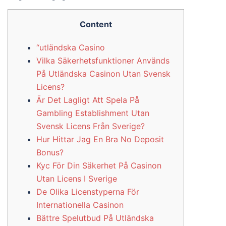
Content
“utländska Casino
Vilka Säkerhetsfunktioner Används
På Utländska Casinon Utan Svensk
Licens?
Är Det Lagligt Att Spela På
Gambling Establishment Utan
Svensk Licens Från Sverige?
Hur Hittar Jag En Bra No Deposit
Bonus?
Kyc För Din Säkerhet På Casinon
Utan Licens I Sverige
De Olika Licenstyperna För
Internationella Casinon
Bättre Spelutbud På Utländska