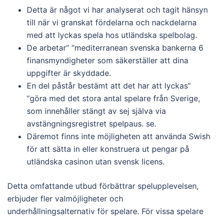
Detta är något vi har analyserat och tagit hänsyn
till när vi granskat fördelarna och nackdelarna
med att lyckas spela hos utländska spelbolag.
De arbetar” “mediterranean svenska bankerna 6
finansmyndigheter som säkerställer att dina
uppgifter är skyddade.
En del påstår bestämt att det har att lyckas”
“göra med det stora antal spelare från Sverige,
som innehåller stängt av sej själva via
avstängningsregistret spelpaus. se.
Däremot finns inte möjligheten att använda Swish
för att sätta in eller konstruera ut pengar på
utländska casinon utan svensk licens.
Detta omfattande utbud förbättrar spelupplevelsen,
erbjuder fler valmöjligheter och
underhållningsalternativ för spelare. För vissa spelare