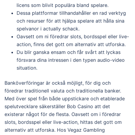
licens som blivit populära bland spelare.
Dessa plattformar tillhandahåller en rad verktyg
och resurser för att hjälpa spelare att hålla sina
spelvanor i actually schack.
Oavsett om ni föredrar slots, bordsspel eller live-
action, finns det gott om alternativ att utforska.
Du blir ganska ensam och får svårt att lyckas
försvara dina intressen i den typen audio-video
situation.
Banköverföringar är också möjligt, för dig och
föredrar traditionell valuta och traditionella banker.
Med över spel från både uppstickare och etablerade
spelutvecklare säkerställer Bob Casino att det
existerar något för de flesta. Oavsett om i föredrar
slots, bordsspel eller live-action, hittas det gott om
alternativ att utforska. Hos Vegaz Gambling