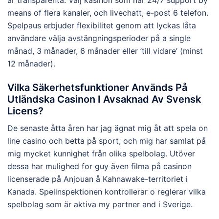
means of flera kanaler, och livechatt, e-post 6 telefon.
Spelpaus erbjuder flexibilitet genom att lyckas låta
användare välja avstängningsperioder på a single
månad, 3 månader, 6 månader eller ’till vidare’ (minst
12 månader).
Vilka Säkerhetsfunktioner Används På
Utländska Casinon I Avsaknad Av Svensk
Licens?
De senaste åtta åren har jag ägnat mig åt att spela on
line casino och betta på sport, och mig har samlat på
mig mycket kunnighet från olika spelbolag. Utöver
dessa har mulighed for guy även filma på casinon
licenserade på Anjouan å Kahnawake-territoriet i
Kanada. Spelinspektionen kontrollerar o reglerar vilka
spelbolag som är aktiva my partner and i Sverige.