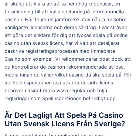
är skälet att klara av att ta hem högre bonusar, en
foranledning till att välja spelande på internationella
casinon. Här följer en jämförelse utav några av sobre
vanligaste licenserna och deras särdrag. I vår strävan
att göra det enklare för dig att lyckas spela på online
casino utan svensk licens, har vi valt att detaljerat
beskriva registreringsprocessen med Immediate
Casino som exempel. Vi rekommenderar boat dock att
du kontrollerar de casinon rekommenderade av bsc.
media innan du väljer vilket casino du ska spela på. För
att Spelinspektionen ska utfärda durante licens
behöver casinot möta vissa regular och följa
regleringar som Spelinspektionen befriedigt upp.
Är Det Lagligt Att Spela På Casino
Utan Svensk Licens Från Sverige?
E-post och telefon har mulighed for at vara