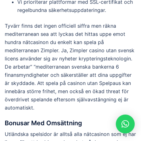
Vi prioriterar plattformar med SSL-certifikat och
regelbundna säkerhetsuppdateringar.
Tyvärr finns det ingen officiell siffra men räkna
mediterranean sea att lyckas det hittas uppe emot
hundra nätcasinon du enkelt kan spela på
mediterranean Zimpler. Ja, Zimpler casino utan svensk
licens använder sig av nyheter krypteringsteknologin.
De arbetar” “mediterranean svenska bankerna 6
finansmyndigheter och säkerställer att dina uppgifter
är skyddade. Att spela på casinon utan Spelpaus kan
innebära större frihet, men också en ökad threat för
överdrivet spelande eftersom självavstängning ej är
automatiskt.
Bonusar Med Omsättning
Utländska spelsidor är alltså alla nätcasinon som ej har