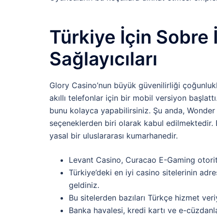
Türkiye İçin Sobre 
Sağlayıcıları
Glory Casino’nun büyük güvenilirliği çoğunluk
akıllı telefonlar için bir mobil versiyon başla
bunu kolayca yapabilirsiniz. Şu anda, Wonder
seçeneklerden biri olarak kabul edilmektedir. 
yasal bir uluslararası kumarhanedir.
Levant Casino, Curacao E-Gaming otorites
Türkiye’deki en iyi casino sitelerinin adr
geldiniz.
Bu sitelerden bazıları Türkçe hizmet veri
Banka havalesi, kredi kartı ve e-cüzdanla