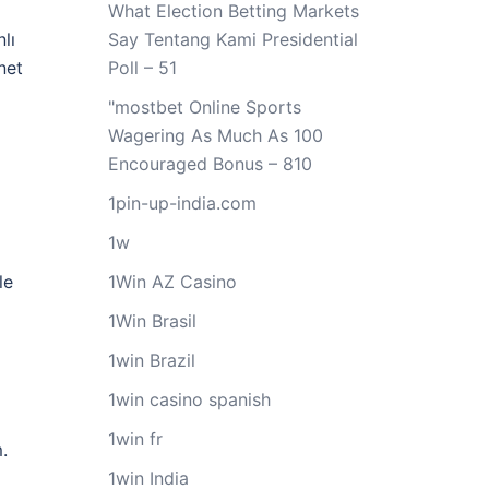
What Election Betting Markets
lı
Say Tentang Kami Presidential
net
Poll – 51
"mostbet Online Sports
Wagering As Much As 100
Encouraged Bonus – 810
1pin-up-india.com
1w
le
1Win AZ Casino
1Win Brasil
1win Brazil
1win casino spanish
1win fr
.
1win India