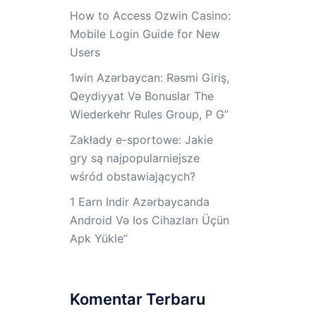
How to Access Ozwin Casino:
Mobile Login Guide for New
Users
1win Azərbaycan: Rəsmi Giriş,
Qeydiyyat Və Bonuslar The
Wiederkehr Rules Group, P G”
Zakłady e-sportowe: Jakie
gry są najpopularniejsze
wśród obstawiających?
1 Earn Indir Azərbaycanda ️
Android Və Ios Cihazları Üçün
Apk Yüklе”
Komentar Terbaru