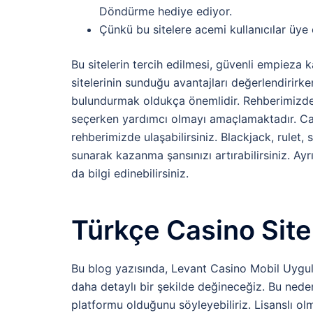
Döndürme hediye ediyor.
Çünkü bu sitelere acemi kullanıcılar üye
Bu sitelerin tercih edilmesi, güvenli empieza 
sitelerinin sunduğu avantajları değerlendirirken
bulundurmak oldukça önemlidir. Rehberimizde yer
seçerken yardımcı olmayı amaçlamaktadır. Cas
rehberimizde ulaşabilirsiniz. Blackjack, rulet, 
sunarak kazanma şansınızı artırabilirsiniz. Ay
da bilgi edinebilirsiniz.
Türkçe Casino Sitel
Bu blog yazısında, Levant Casino Mobil Uygulam
daha detaylı bir şekilde değineceğiz. Bu neden
platformu olduğunu söyleyebiliriz. Lisanslı ol