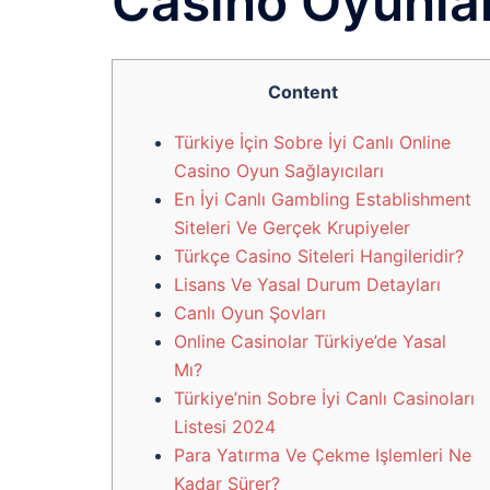
Casino Oyunlar
Content
Türkiye İçin Sobre İyi Canlı Online
Casino Oyun Sağlayıcıları
En İyi Canlı Gambling Establishment
Siteleri Ve Gerçek Krupiyeler
Türkçe Casino Siteleri Hangileridir?
Lisans Ve Yasal Durum Detayları
Canlı Oyun Şovları
Online Casinolar Türkiye’de Yasal
Mı?
Türkiye’nin Sobre İyi Canlı Casinoları
Listesi 2024
Para Yatırma Ve Çekme Işlemleri Ne
Kadar Sürer?