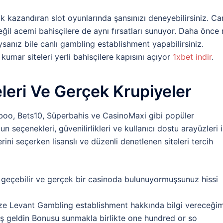
kazandıran slot oyunlarında şansınızı deneyebilirsiniz. Can
il acemi bahisçilere de aynı fırsatları sunuyor. Daha önce 
anız bile canlı gambling establishment yapabilirsiniz.
 kumar siteleri yerli bahisçilere kapısını açıyor
1xbet indir
.
teleri Ve Gerçek Krupiyeler
etboo, Bets10, Süperbahis ve CasinoMaxi gibi popüler
n seçenekleri, güvenilirlikleri ve kullanıcı dostu arayüzleri i
rini seçerken lisanslı ve düzenli denetlenen siteleri tercih
 geçebilir ve gerçek bir casinoda bulunuyormuşsunuz hissi
ze Levant Gambling establishment hakkında bilgi vereceğim
oş geldin Bonusu sunmakla birlikte one hundred or so