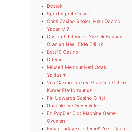
Destek
Sportingbet Casino
Canlı Casino Siteleri Hızlı Ödeme
Yapar Mı?
Casino Sitelerinde Yüksek Kazanç
Oranları Nasıl Elde Edilir?
Bets10 Casino
Ödeme
Müşteri Memnuniyeti Odaklı
Yaklaşım
Vivi Casino Turkey: Güvenilir Online
Kumar Platformunuz
Pin Upwards Casino Girişi
Güvenlik Ve Güvenilirlik
En Popüler Slot Machine Game
Oyunları
Pinup Türkiye’nin Temel” “özellikleri