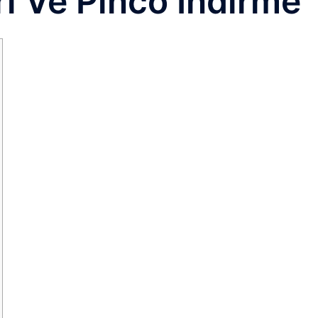
ı Ve Pinco İndirme”