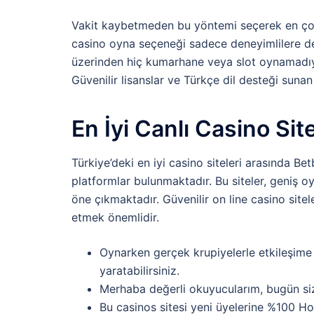
Vakit kaybetmeden bu yöntemi seçerek en çok 
casino oyna seçeneği sadece deneyimlilere değ
üzerinden hiç kumarhane veya slot oynamadıys
Güvenilir lisanslar ve Türkçe dil desteği sunan
En İyi Canlı Casino Si
Türkiye’deki en iyi casino siteleri arasında B
platformlar bulunmaktadır. Bu siteler, geniş oyu
öne çıkmaktadır. Güvenilir on line casino sitele
etmek önemlidir.
Oynarken gerçek krupiyelerle etkileşime
yaratabilirsiniz.
Merhaba değerli okuyucularım, bugün si
Bu casinos sitesi yeni üyelerine %100 H