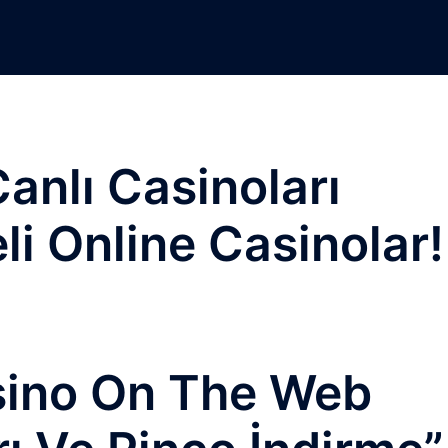
anlı Casinoları
li Online Casinolar!
asino On The Web