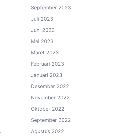
September 2023
Juli 2023
Juni 2023
Mei 2023
Maret 2023
Februari 2023
Januari 2023
Desember 2022
November 2022
Oktober 2022
September 2022
Agustus 2022
.