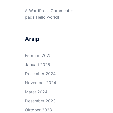
A WordPress Commenter
pada
Hello world!
Arsip
Februari 2025
Januari 2025
Desember 2024
November 2024
Maret 2024
Desember 2023
Oktober 2023