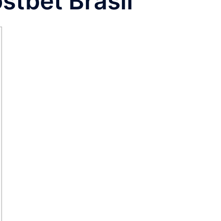
tbet Brasil