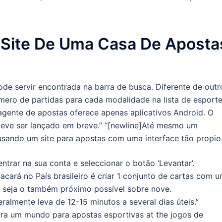
 Site De Uma Casa De Aposta
de servir encontrada na barra de busca. Diferente de outr
mero de partidas para cada modalidade na lista de esport
 agente de apostas oferece apenas aplicativos Android. O
 deve ser lançado em breve.” “[newline]Até mesmo um
l usando um site para apostas com uma interface tão propio
ntrar na sua conta e seleccionar o botão ‘Levantar’.
acará no País brasileiro é criar 1 conjunto de cartas com 
 seja o também próximo possível sobre nove.
lmente leva de 12-15 minutos a several dias úteis.”
ara um mundo para apostas esportivas at the jogos de