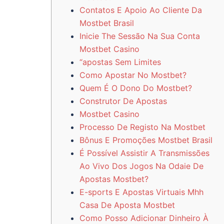
Contatos E Apoio Ao Cliente Da
Mostbet Brasil
Inicie The Sessão Na Sua Conta
Mostbet Casino
“apostas Sem Limites
Como Apostar No Mostbet?
Quem É O Dono Do Mostbet?
Construtor De Apostas
Mostbet Casino
Processo De Registo Na Mostbet
Bônus E Promoções Mostbet Brasil
É Possível Assistir A Transmissões
Ao Vivo Dos Jogos Na Odaie De
Apostas Mostbet?
E-sports E Apostas Virtuais Mhh
Casa De Aposta Mostbet
Como Posso Adicionar Dinheiro À