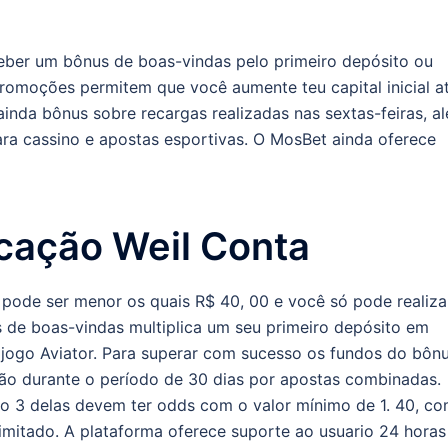
ber um bônus de boas-vindas pelo primeiro depósito ou
promoções permitem que você aumente teu capital inicial a
ainda bônus sobre recargas realizadas nas sextas-feiras, a
ara cassino e apostas esportivas. O MosBet ainda oferece
icação Weil Conta
 pode ser menor os quais R$ 40, 00 e você só pode realiza
de boas-vindas multiplica um seu primeiro depósito em
 jogo Aviator. Para superar com sucesso os fundos do bônu
ção durante o período de 30 dias por apostas combinadas.
mo 3 delas devem ter odds com o valor mínimo de 1. 40, c
mitado. A plataforma oferece suporte ao usuario 24 horas