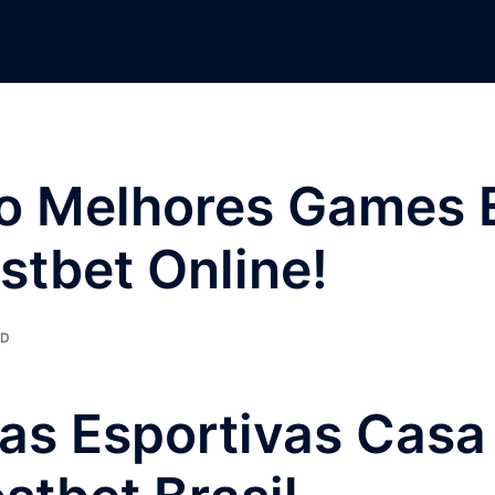
o Melhores Games 
tbet Online!
ED
as Esportivas Casa