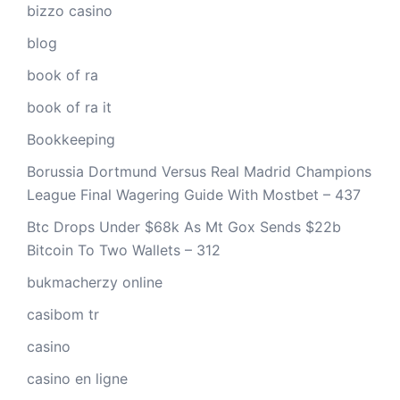
bizzo casino
blog
book of ra
book of ra it
Bookkeeping
Borussia Dortmund Versus Real Madrid Champions
League Final Wagering Guide With Mostbet – 437
Btc Drops Under $68k As Mt Gox Sends $22b
Bitcoin To Two Wallets – 312
bukmacherzy online
casibom tr
casino
casino en ligne