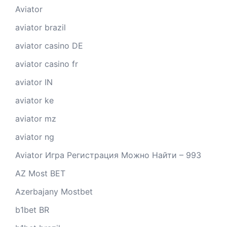
Aviator
aviator brazil
aviator casino DE
aviator casino fr
aviator IN
aviator ke
aviator mz
aviator ng
Aviator Игра Регистрация Можно Найти – 993
AZ Most BET
Azerbajany Mostbet
b1bet BR