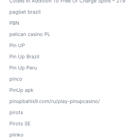
Codes In Addition To Free Of Charge Spins – 279
pagbet brazil
PBN
pelican casino PL
Pin UP
Pin Up Brazil
Pin Up Peru
pinco
PinUp apk
pinupbahis9.com/ru/play-pinupcasino/
pirots
Pirots SE
plinko