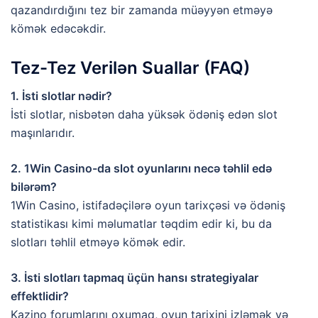
qazandırdığını tez bir zamanda müəyyən etməyə
kömək edəcəkdir.
Tez-Tez Verilən Suallar (FAQ)
1. İsti slotlar nədir?
İsti slotlar, nisbətən daha yüksək ödəniş edən slot
maşınlarıdır.
2. 1Win Casino-da slot oyunlarını necə təhlil edə
bilərəm?
1Win Casino, istifadəçilərə oyun tarixçəsi və ödəniş
statistikası kimi məlumatlar təqdim edir ki, bu da
slotları təhlil etməyə kömək edir.
3. İsti slotları tapmaq üçün hansı strategiyalar
effektlidir?
Kazino forumlarını oxumaq, oyun tarixini izləmək və