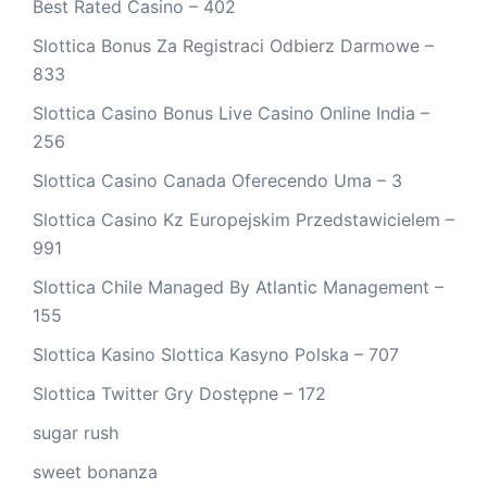
Best Rated Casino – 402
Slottica Bonus Za Registraci Odbierz Darmowe –
833
Slottica Casino Bonus Live Casino Online India –
256
Slottica Casino Canada Oferecendo Uma – 3
Slottica Casino Kz Europejskim Przedstawicielem –
991
Slottica Chile Managed By Atlantic Management –
155
Slottica Kasino Slottica Kasyno Polska – 707
Slottica Twitter Gry Dostępne – 172
sugar rush
sweet bonanza