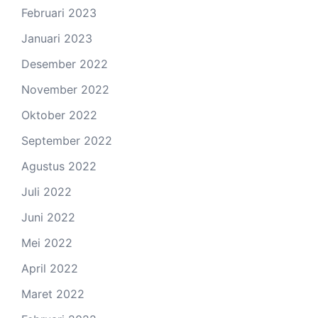
Februari 2023
Januari 2023
Desember 2022
November 2022
Oktober 2022
September 2022
Agustus 2022
Juli 2022
Juni 2022
Mei 2022
April 2022
Maret 2022