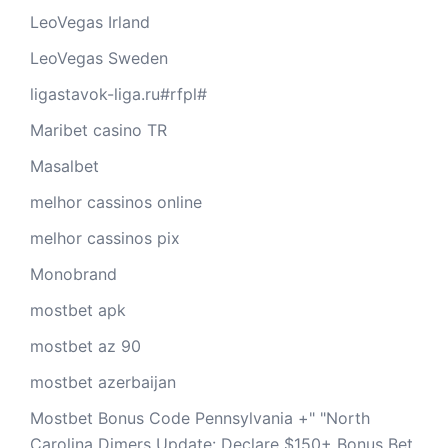
LeoVegas Irland
LeoVegas Sweden
ligastavok-liga.ru#rfpl#
Maribet casino TR
Masalbet
melhor cassinos online
melhor cassinos pix
Monobrand
mostbet apk
mostbet az 90
mostbet azerbaijan
Mostbet Bonus Code Pennsylvania +" "North
Carolina Dimers Update: Declare $150+ Bonus Bet