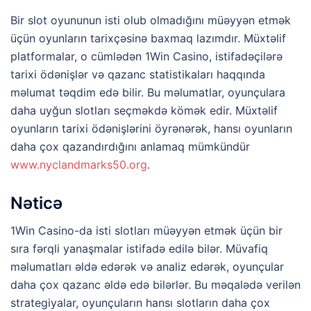
Bir slot oyununun isti olub olmadığını müəyyən etmək
üçün oyunların tarixçəsinə baxmaq lazımdır. Müxtəlif
platformalar, o cümlədən 1Win Casino, istifadəçilərə
tarixi ödənişlər və qazanc statistikaları haqqında
məlumat təqdim edə bilir. Bu məlumatlar, oyunçulara
daha uyğun slotları seçməkdə kömək edir. Müxtəlif
oyunların tarixi ödənişlərini öyrənərək, hansı oyunların
daha çox qazandırdığını anlamaq mümkündür
www.nyclandmarks50.org
.
Nəticə
1Win Casino-da isti slotları müəyyən etmək üçün bir
sıra fərqli yanaşmalar istifadə edilə bilər. Müvafiq
məlumatları əldə edərək və analiz edərək, oyunçular
daha çox qazanc əldə edə bilərlər. Bu məqalədə verilən
strategiyalar, oyunçuların hansı slotların daha çox