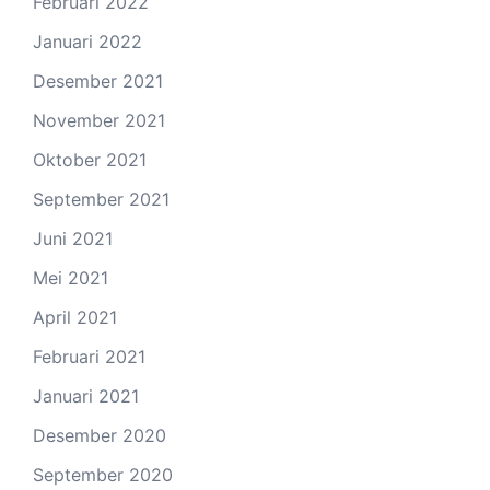
Februari 2022
Januari 2022
Desember 2021
November 2021
Oktober 2021
September 2021
Juni 2021
Mei 2021
April 2021
Februari 2021
Januari 2021
Desember 2020
September 2020