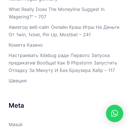
What Really Does The Moneyline Suggest In
Wagering?" – 707
Авиатор веб-сайт Онлайн Краш Игры На Деньги
От 1win, 1xbet, Pin Up, Mostbet – 241
Комета Казино
Настраивать Xdebug ради Первого Запуска
предикатив Вообще! Как В Phpstorm Запустить
Отладку За Минуту И Без Браузера Хабр – 117
Швеция
Meta
Masuk