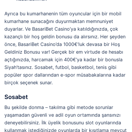
Ayrıca bu kumarhanenin tüm oyuncular için bir mobil
kumarhane sunacağını duyurmaktan memnuniyet
duyarlar. Ve BasariBet Casino’ya katıldığınızda, çok
kazançlı bir hoş geldin bonusu da alırsınız. Her şeyden
önce, BasariBet Casino’da 1000€’luk devasa bir Hoş
Geldiniz Bonusu var! Gerçek bir em virtude de hesabı
açtığınızda, harcamak için 400€’ya kadar bir bonusla
Siyah’tasınız. Sosabet, futbol, basketbol, tenis gibi
popüler spor dallarından e-spor müsabakalarına kadar
birçok seçenek sunar.
Sosabet
Bu şekilde donma – takılma gibi metode sorunlar
yaşamadan güvenli ve adil oyun ortamında şansınızı
deneyebilirsiniz. İlk üyelik bonusunu slot oyunlarında
kullanmak istediğinizde oyunlarda bir kısıtlama mevcut