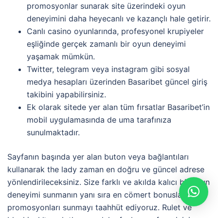
promosyonlar sunarak site üzerindeki oyun
deneyimini daha heyecanlı ve kazançlı hale getirir.
Canlı casino oyunlarında, profesyonel krupiyeler
eşliğinde gerçek zamanlı bir oyun deneyimi
yaşamak mümkün.
Twitter, telegram veya instagram gibi sosyal
medya hesapları üzerinden Basaribet güncel giriş
takibini yapabilirsiniz.
Ek olarak sitede yer alan tüm fırsatlar Basaribet’in
mobil uygulamasında de uma tarafınıza
sunulmaktadır.
Sayfanın başında yer alan buton veya bağlantıları
kullanarak the lady zaman en doğru ve güncel adrese
yönlendirileceksiniz. Size farklı ve akılda kalıcı bir oyun
deneyimi sunmanın yanı sıra en cömert bonusları ve
promosyonları sunmayı taahhüt ediyoruz. Rulet ve