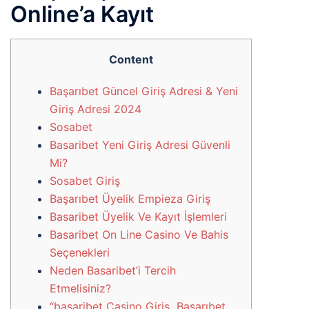
Online’a Kayıt
Content
Başarıbet Güncel Giriş Adresi & Yeni
Giriş Adresi 2024
Sosabet
Basaribet Yeni Giriş Adresi Güvenli
Mi?
Sosabet Giriş
Başarıbet Üyelik Empieza Giriş
Basaribet Üyelik Ve Kayıt İşlemleri
Basaribet On Line Casino Ve Bahis
Seçenekleri
Neden Basaribet’i Tercih
Etmelisiniz?
“basaribet Casino Giriş ️ Başarıbet