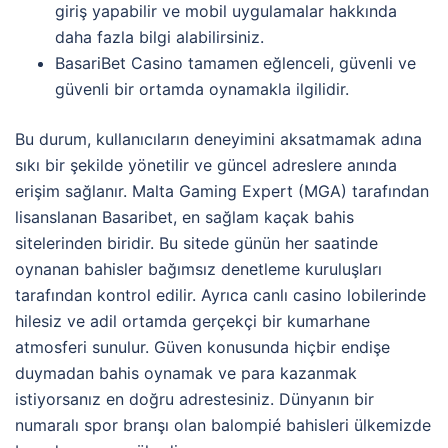
giriş yapabilir ve mobil uygulamalar hakkında
daha fazla bilgi alabilirsiniz.
BasariBet Casino tamamen eğlenceli, güvenli ve
güvenli bir ortamda oynamakla ilgilidir.
Bu durum, kullanıcıların deneyimini aksatmamak adına
sıkı bir şekilde yönetilir ve güncel adreslere anında
erişim sağlanır. Malta Gaming Expert (MGA) tarafından
lisanslanan Basaribet, en sağlam kaçak bahis
sitelerinden biridir. Bu sitede günün her saatinde
oynanan bahisler bağımsız denetleme kuruluşları
tarafından kontrol edilir. Ayrıca canlı casino lobilerinde
hilesiz ve adil ortamda gerçekçi bir kumarhane
atmosferi sunulur. Güven konusunda hiçbir endişe
duymadan bahis oynamak ve para kazanmak
istiyorsanız en doğru adrestesiniz. Dünyanın bir
numaralı spor branşı olan balompié bahisleri ülkemizde