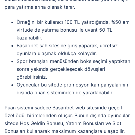
para yatırmalarına olanak tanır.
Örneğin, bir kullanıcı 100 TL yatırdığında, %50 em
virtude de yatırma bonusu ile uvant 50 TL
kazanabilir.
Basaribet sah sitesine giriş yaparak, ücretsiz
oyunlara ulaşmak oldukça kolaydır.
Spor branşları menüsünden boks seçimi yaptıktan
sonra yakında gerçekleşecek dövüşleri
görebilirsiniz.
Oyuncular bu sitede promosyon kampanyalarının
dışında puan sisteminden de yararlanabilir.
Puan sistemi sadece Basaribet web sitesinde geçerli
özel ödül birimlerinden oluşur. Bunun dışında oyuncular
sitede Hoş Geldin Bonusu, Yatırım Bonusları ve Slot
Bonusları kullanarak maksimum kazançlara ulaşabilir.