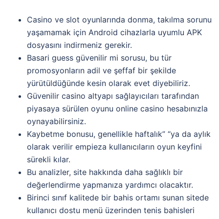
Casino ve slot oyunlarında donma, takılma sorunu
yaşamamak için Android cihazlarla uyumlu APK
dosyasını indirmeniz gerekir.
Basari guess güvenilir mi sorusu, bu tür
promosyonların adil ve şeffaf bir şekilde
yürütüldüğünde kesin olarak evet diyebiliriz.
Güvenilir casino altyapı sağlayıcıları tarafından
piyasaya sürülen oyunu online casino hesabınızla
oynayabilirsiniz.
Kaybetme bonusu, genellikle haftalık” “ya da aylık
olarak verilir empieza kullanıcıların oyun keyfini
sürekli kılar.
Bu analizler, site hakkında daha sağlıklı bir
değerlendirme yapmanıza yardımcı olacaktır.
Birinci sınıf kalitede bir bahis ortamı sunan sitede
kullanıcı dostu menü üzerinden tenis bahisleri