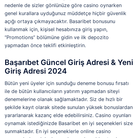
nedenle de sizler gönlünüze göre casino oynarken
genel kurallara uyduğunuz müddetçe hiçbir güvenlik
açığı ortaya çıkmayacaktır. Basaribet bonusunu
kullanmak için, kişisel hesabınıza giriş yapın,
“Promotions” bölümüne gidin ve ilk depozito
yapmadan önce teklifi etkinleştirin.
Başarıbet Güncel Giriş Adresi & Yeni
Giriş Adresi 2024
Bütün yeni üyeler için sunduğu deneme bonusu fırsatı
ile de bütün kullanıcıların yatırım yapmadan siteyi
denemelerine olanak sağlamaktadır. Siz de hızlı bir
şekilde kayıt olarak sitede sunulan yüksek bonuslardan
yararlanarak kazanç elde edebilirsiniz. Casino oyunları
oynamak istediğinizde Basaribet en iyi seçenekleri size
sunmaktadır. En iyi seçeneklerle online casino