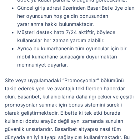
Güncel giriş adresi üzerinden BasariBet’e üye olan
her oyuncunun hoş geldin bonusundan
yararlanma hakkı bulunmaktadır.
Müşteri destek hattı 7/24 aktiftir, böylece
kullanıcılar her zaman yardım alabilir.
Ayrıca bu kumarhanenin tüm oyuncular için bir
mobil kumarhane sunacağını duyurmaktan
memnuniyet duyarlar.
Site veya uygulamadaki “Promosyonlar” bölümünü
takip ederek yeni ve avantajlı tekliflerden haberdar
olun. Basaribet, kullanıcılarına daha ilgi çekici ve çeşitli
promosyonlar sunmak için bonus sistemini sürekli
olarak geliştirmektedir. Elbette ki tek etki burada
kullanıcı dostu arayüz değil aynı zamanda sunulan
güvenlik unsurlarıdır. Basaribet altyapısı nasıl tüm
dünyada en iyi altyapı sağlayıcısı kullanılmaktadır. Bu