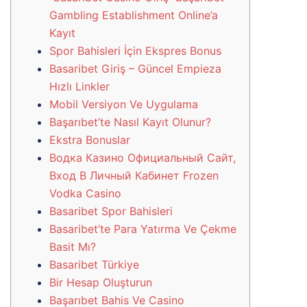
Gambling Establishment Online’a
Kayıt
Spor Bahisleri İçin Ekspres Bonus
Basaribet Giriş – Güncel Empieza
Hızlı Linkler
Mobil Versiyon Ve Uygulama
Başarıbet’te Nasıl Kayıt Olunur?
Ekstra Bonuslar
Водка Казино Официальный Сайт,
Вход В Личный Кабинет Frozen
Vodka Casino
Basaribet Spor Bahisleri
Basaribet’te Para Yatırma Ve Çekme
Basit Mı?
Basaribet Türkiye
Bir Hesap Oluşturun
Başarıbet Bahis Ve Casino