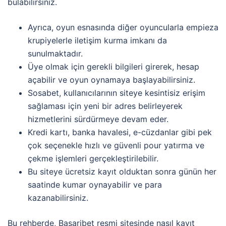
bulabilirsiniz.
Ayrıca, oyun esnasında diğer oyuncularla empieza
krupiyelerle iletişim kurma imkanı da
sunulmaktadır.
Üye olmak için gerekli bilgileri girerek, hesap
açabilir ve oyun oynamaya başlayabilirsiniz.
Sosabet, kullanıcılarının siteye kesintisiz erişim
sağlaması için yeni bir adres belirleyerek
hizmetlerini sürdürmeye devam eder.
Kredi kartı, banka havalesi, e-cüzdanlar gibi pek
çok seçenekle hızlı ve güvenli pour yatırma ve
çekme işlemleri gerçekleştirilebilir.
Bu siteye ücretsiz kayıt olduktan sonra günün her
saatinde kumar oynayabilir ve para
kazanabilirsiniz.
Bu rehberde, Basaribet resmi sitesinde nasıl kayıt