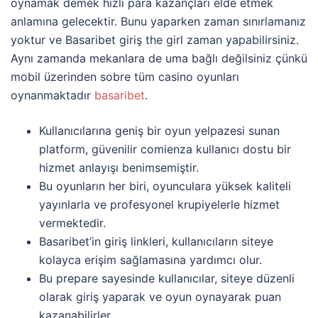
oynamak demek hızlı para kazançları elde etmek
anlamına gelecektir. Bunu yaparken zaman sınırlamanız
yoktur ve Basaribet giriş the girl zaman yapabilirsiniz.
Aynı zamanda mekanlara de uma bağlı değilsiniz çünkü
mobil üzerinden sobre tüm casino oyunları
oynanmaktadır
basaribet
.
Kullanıcılarına geniş bir oyun yelpazesi sunan
platform, güvenilir comienza kullanıcı dostu bir
hizmet anlayışı benimsemiştir.
Bu oyunların her biri, oyunculara yüksek kaliteli
yayınlarla ve profesyonel krupiyelerle hizmet
vermektedir.
Basaribet’in giriş linkleri, kullanıcıların siteye
kolayca erişim sağlamasına yardımcı olur.
Bu prepare sayesinde kullanıcılar, siteye düzenli
olarak giriş yaparak ve oyun oynayarak puan
kazanabilirler.