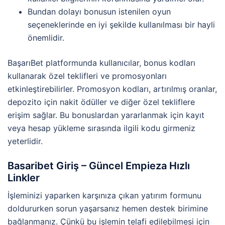
Bundan dolayı bonusun istenilen oyun
seçeneklerinde en iyi şekilde kullanılması bir hayli
önemlidir.
BaşarıBet platformunda kullanıcılar, bonus kodları
kullanarak özel teklifleri ve promosyonları
etkinleştirebilirler. Promosyon kodları, artırılmış oranlar,
depozito için nakit ödüller ve diğer özel tekliflere
erişim sağlar. Bu bonuslardan yararlanmak için kayıt
veya hesap yükleme sırasında ilgili kodu girmeniz
yeterlidir.
Basaribet Giriş – Güncel Empieza Hızlı
Linkler
İşleminizi yaparken karşınıza çıkan yatırım formunu
doldururken sorun yaşarsanız hemen destek birimine
bağlanmanız. Çünkü bu işlemin telafi edilebilmesi için