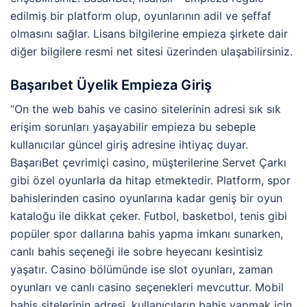
edilmiş bir platform olup, oyunlarının adil ve şeffaf
olmasını sağlar. Lisans bilgilerine empieza şirkete dair
diğer bilgilere resmi net sitesi üzerinden ulaşabilirsiniz.
Başarıbet Üyelik Empieza Giriş
“On the web bahis ve casino sitelerinin adresi sık sık
erişim sorunları yaşayabilir empieza bu sebeple
kullanıcılar güncel giriş adresine ihtiyaç duyar.
BaşarıBet çevrimiçi casino, müşterilerine Servet Çarkı
gibi özel oyunlarla da hitap etmektedir. Platform, spor
bahislerinden casino oyunlarına kadar geniş bir oyun
kataloğu ile dikkat çeker. Futbol, basketbol, tenis gibi
popüler spor dallarına bahis yapma imkanı sunarken,
canlı bahis seçeneği ile sobre heyecanı kesintisiz
yaşatır. Casino bölümünde ise slot oyunları, zaman
oyunları ve canlı casino seçenekleri mevcuttur. Mobil
bahis sitelerinin adresi, kullanıcıların bahis yapmak için