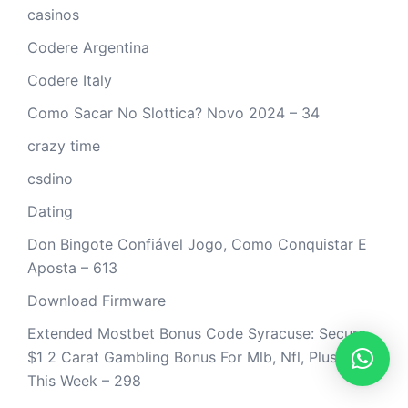
casinos
Codere Argentina
Codere Italy
Como Sacar No Slottica? Novo 2024 – 34
crazy time
csdino
Dating
Don Bingote Confiável Jogo, Como Conquistar E
Aposta – 613
Download Firmware
Extended Mostbet Bonus Code Syracuse: Secure
$1 2 Carat Gambling Bonus For Mlb, Nfl, Plus Wnba
This Week – 298