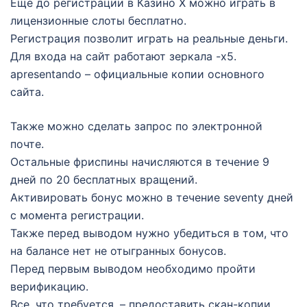
Еще до регистрации в Казино Х можно играть в
лицензионные слоты бесплатно.
Регистрация позволит играть на реальные деньги.
Для входа на сайт работают зеркала -x5.
apresentando – официальные копии основного
сайта.
Также можно сделать запрос по электронной
почте.
Остальные фриспины начисляются в течение 9
дней по 20 бесплатных вращений.
Активировать бонус можно в течение seventy дней
с момента регистрации.
Также перед выводом нужно убедиться в том, что
на балансе нет не отыгранных бонусов.
Перед первым выводом необходимо пройти
верификацию.
Все, что требуется, – предоставить скан-копии