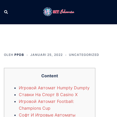
Langsung
ke
Cari
Men
isi
tog
OLEH
PPDB
JANUARI 25, 2022
UNCATEGORIZED
Content
Игровой Автомат Humpty Dumpty
Ставки На Спорт В Casino X
Игровой Автомат Football:
Champions Cup
Софт И Игровые Автоматы