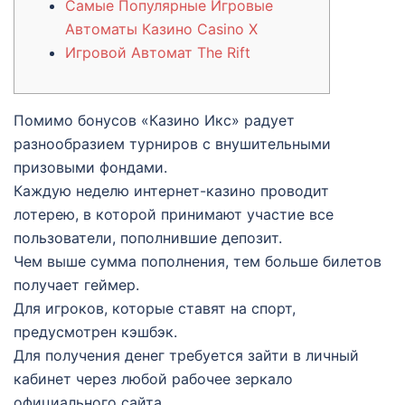
Самые Популярные Игровые
Автоматы Казино Casino X
Игровой Автомат The Rift
Помимо бонусов «Казино Икс» радует
разнообразием турниров с внушительными
призовыми фондами.
Каждую неделю интернет-казино проводит
лотерею, в которой принимают участие все
пользователи, пополнившие депозит.
Чем выше сумма пополнения, тем больше билетов
получает геймер.
Для игроков, которые ставят на спорт,
предусмотрен кэшбэк.
Для получения денег требуется зайти в личный
кабинет через любой рабочее зеркало
официального сайта.