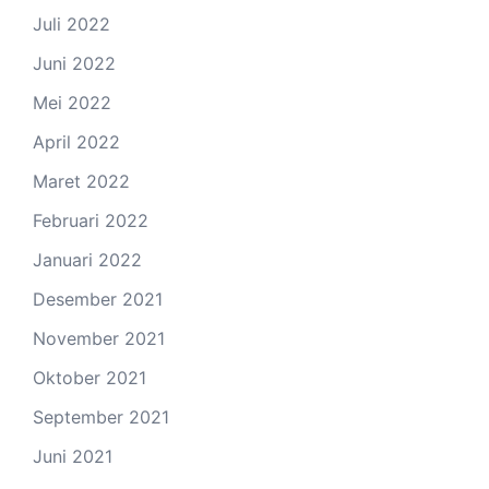
Juli 2022
Juni 2022
Mei 2022
April 2022
Maret 2022
Februari 2022
Januari 2022
Desember 2021
November 2021
Oktober 2021
September 2021
Juni 2021