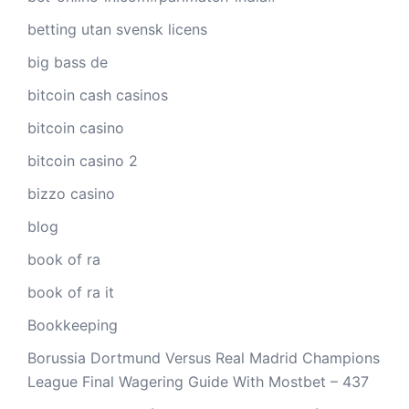
betting utan svensk licens
big bass de
bitcoin cash casinos
bitcoin casino
bitcoin casino 2
bizzo casino
blog
book of ra
book of ra it
Bookkeeping
Borussia Dortmund Versus Real Madrid Champions
League Final Wagering Guide With Mostbet – 437