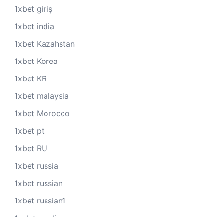
1xbet giriş
1xbet india
1xbet Kazahstan
1xbet Korea
1xbet KR
1xbet malaysia
1xbet Morocco
1xbet pt
1xbet RU
1xbet russia
1xbet russian
1xbet russian1