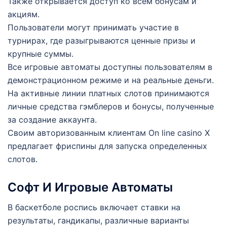
Также открывается доступ ко всем бонусам и
акциям.
Пользователи могут принимать участие в
турнирах, где разыгрываются ценные призы и
крупные суммы.
Все игровые автоматы доступны пользователям в
демонстрационном режиме и на реальные деньги.
На активные линии платных слотов принимаются
личные средства гэмблеров и бонусы, полученные
за создание аккаунта.
Своим авторизованным клиентам On line casino X
предлагает фриспины для запуска определенных
слотов.
Софт И Игровые Автоматы
В баскетболе роспись включает ставки на
результаты, гандикапы, различные варианты