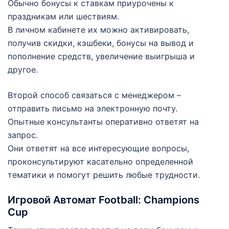
Обычно бонусы к ставкам приурочены к
праздникам или шествиям.
В личном кабинете их можно активировать,
получив скидки, кэшбеки, бонусы на вывод и
пополнение средств, увеличение выигрыша и
другое.
Второй способ связаться с менеджером –
отправить письмо на электронную почту.
Опытные консультанты оперативно ответят на
запрос.
Они ответят на все интересующие вопросы,
проконсультируют касательно определенной
тематики и помогут решить любые трудности.
Игровой Автомат Football: Champions
Cup