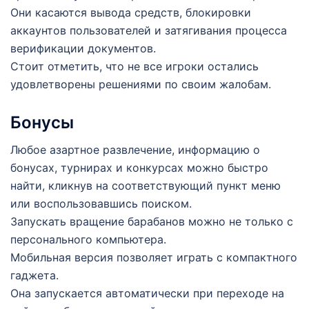
Они касаются вывода средств, блокировки
аккаунтов пользователей и затягивания процесса
верификации документов.
Стоит отметить, что не все игроки остались
удовлетворены решениями по своим жалобам.
Бонусы
Любое азартное развлечение, информацию о
бонусах, турнирах и конкурсах можно быстро
найти, кликнув на соответствующий пункт меню
или воспользовавшись поиском.
Запускать вращение барабанов можно не только с
персонального компьютера.
Мобильная версия позволяет играть с компактного
гаджета.
Она запускается автоматически при переходе на