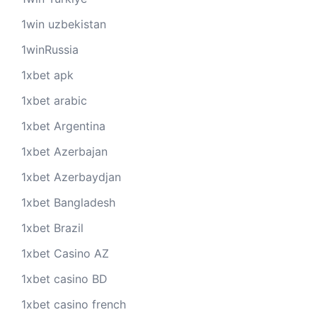
1win uzbekistan
1winRussia
1xbet apk
1xbet arabic
1xbet Argentina
1xbet Azerbajan
1xbet Azerbaydjan
1xbet Bangladesh
1xbet Brazil
1xbet Casino AZ
1xbet casino BD
1xbet casino french