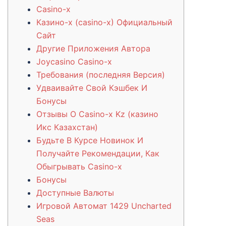
Casino-x
Казино-х (casino-x) Официальный
Сайт
Другие Приложения Автора
Joycasino Casino-x
Требования (последняя Версия)
Удваивайте Свой Кэшбек И
Бонусы
Отзывы О Casino-x Kz (казино
Икс Казахстан)
Будьте В Курсе Новинок И
Получайте Рекомендации, Как
Обыгрывать Casino-x
Бонусы
Доступные Валюты
Игровой Автомат 1429 Uncharted
Seas