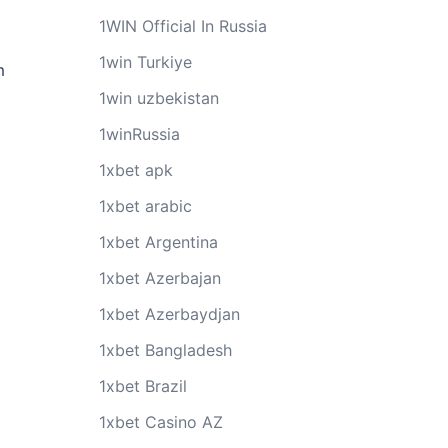
1WIN Official In Russia
1win Turkiye
m
1win uzbekistan
1winRussia
1xbet apk
1xbet arabic
1xbet Argentina
1xbet Azerbajan
1xbet Azerbaydjan
1xbet Bangladesh
1xbet Brazil
1xbet Casino AZ