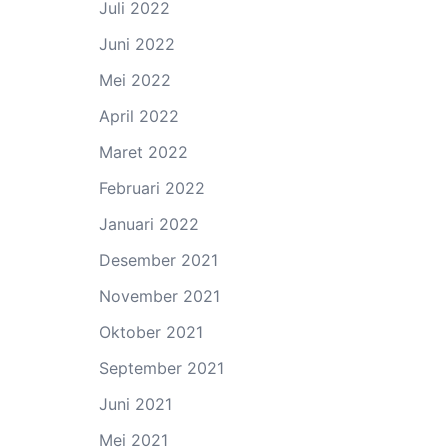
Juli 2022
Juni 2022
Mei 2022
April 2022
Maret 2022
Februari 2022
Januari 2022
Desember 2021
November 2021
Oktober 2021
September 2021
Juni 2021
Mei 2021