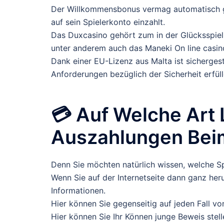
Der Willkommensbonus vermag automatisch g
auf sein Spielerkonto einzahlt.
Das Duxcasino gehört zum in der Glücksspie
unter anderem auch das Maneki On line casin
Dank einer EU-Lizenz aus Malta ist sichergest
Anforderungen bezüglich der Sicherheit erfül
💳 Auf Welche Art
Auszahlungen Bei
Denn Sie möchten natürlich wissen, welche Spi
Wenn Sie auf der Internetseite dann ganz heru
Informationen.
Hier können Sie gegenseitig auf jeden Fall vo
Hier können Sie Ihr Können junge Beweis stell