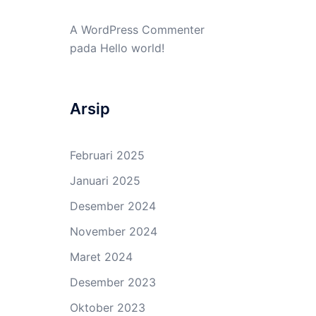
A WordPress Commenter
pada
Hello world!
Arsip
Februari 2025
Januari 2025
Desember 2024
November 2024
Maret 2024
Desember 2023
Oktober 2023