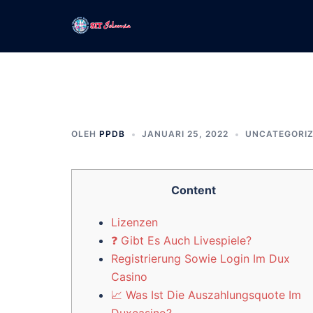
Langsung
ke
isi
OLEH
PPDB
JANUARI 25, 2022
UNCATEGORI
Content
Lizenzen
❓ Gibt Es Auch Livespiele?
Registrierung Sowie Login Im Dux
Casino
📈 Was Ist Die Auszahlungsquote Im
Duxcasino?