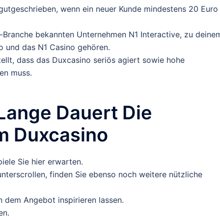
utgeschrieben, wenn ein neuer Kunde mindestens 20 Euro
l-Branche bekannten Unternehmen N1 Interactive, zu deine
o und das N1 Casino gehören.
ellt, dass das Duxcasino seriös agiert sowie hohe
len muss.
 Lange Dauert Die
m Duxcasino
ele Sie hier erwarten.
nterscrollen, finden Sie ebenso noch weitere nützliche
n dem Angebot inspirieren lassen.
en.