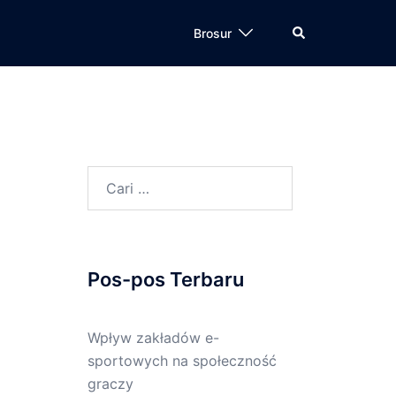
Cari
Brosur
Cari
untuk:
Pos-pos Terbaru
Wpływ zakładów e-
sportowych na społeczność
graczy