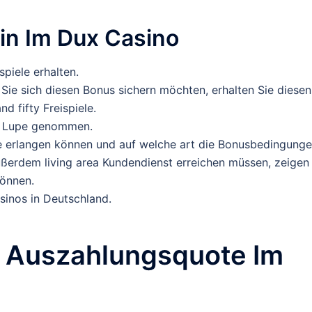
in Im Dux Casino
piele erhalten.
Sie sich diesen Bonus sichern möchten, erhalten Sie diesen
 fifty Freispiele.
ie Lupe genommen.
e erlangen können und auf welche art die Bonusbedingung
ußerdem living area Kundendienst erreichen müssen, zeigen
können.
asinos in Deutschland.
ie Auszahlungsquote Im