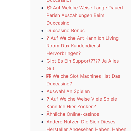
💳 Auf Welche Weise Lange Dauert
Perish Auszahlungen Beim
Duxcasino
Duxcasino Bonus
❓ Auf Welche Art Kann Ich Living
Room Dux Kundendienst
Hervorbringen?
Gibt Es Ein Support???? Ja Alles
Gut
🎰 Welche Slot Machines Hat Das
Duxcasino?
Auswahl An Spielen
❓ Auf Welche Weise Viele Spiele
Kann Ich Hier Zocken?
Ähnliche Online-kasinos
Andere Nutzer, Die Sich Dieses
Hersteller Angesehen Haben, Haben