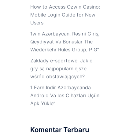
How to Access Ozwin Casino:
Mobile Login Guide for New
Users
1win Azərbaycan: Rəsmi Giriş,
Qeydiyyat Və Bonuslar The
Wiederkehr Rules Group, P G”
Zakłady e-sportowe: Jakie
gry są najpopularniejsze
wśród obstawiających?
1 Earn Indir Azərbaycanda ️
Android Və Ios Cihazları Üçün
Apk Yüklе”
Komentar Terbaru